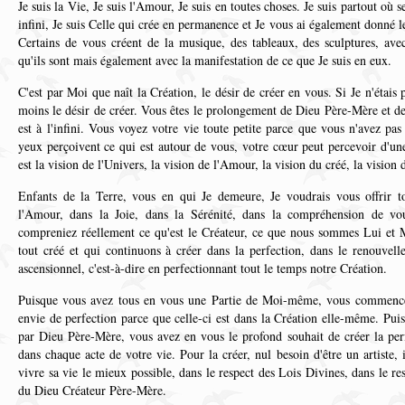
Je suis la Vie, Je suis l'Amour, Je suis en toutes choses. Je suis partout où 
infini, Je suis Celle qui crée en permanence et Je vous ai également donné 
Certains de vous créent de la musique, des tableaux, des sculptures, avec
qu'ils sont mais également avec la manifestation de ce que Je suis en eux.
C'est par Moi que naît la Création, le désir de créer en vous. Si Je n'étai
moins le désir de créer. Vous êtes le prolongement de Dieu Père-Mère et de 
est à l'infini. Vous voyez votre vie toute petite parce que vous n'avez pas 
yeux perçoivent ce qui est autour de vous, votre cœur peut percevoir d'une
est la vision de l'Univers, la vision de l'Amour, la vision du créé, la vision d
Enfants de la Terre, vous en qui Je demeure, Je voudrais vous offrir t
l'Amour, dans la Joie, dans la Sérénité, dans la compréhension de v
compreniez réellement ce qu'est le Créateur, ce que nous sommes Lui et 
tout créé et qui continuons à créer dans la perfection, dans le renouvell
ascensionnel, c'est-à-dire en perfectionnant tout le temps notre Création.
Puisque vous avez tous en vous une Partie de Moi-même, vous commencez
envie de perfection parce que celle-ci est dans la Création elle-même. Puis
par Dieu Père-Mère, vous avez en vous le profond souhait de créer la perfe
dans chaque acte de votre vie. Pour la créer, nul besoin d'être un artiste, 
vivre sa vie le mieux possible, dans le respect des Lois Divines, dans le r
du Dieu Créateur Père-Mère.