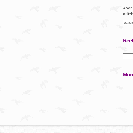
Abonn
artic
Rec
Mon