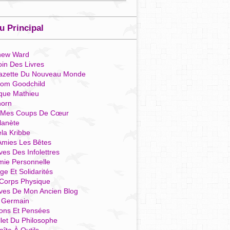
 Principal
hew Ward
in Des Livres
azette Du Nouveau Monde
som Goodchild
que Mathieu
horn
 Mes Coups De Cœur
lanète
la Kribbe
Amies Les Bêtes
ves Des Infolettres
mie Personnelle
ge Et Solidarités
Corps Physique
ives De Mon Ancien Blog
t Germain
ions Et Pensées
llet Du Philosophe