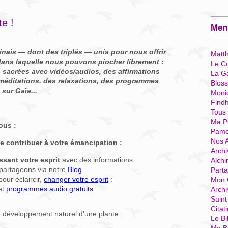
e !
Menu
inais — dont des triplés — unis pour nous offrir
Matt
dans laquelle nous pouvons piocher librement :
Le Co
 sacrées avec vidéos/audios, des affirmations
La G
s méditations, des relaxations, des programmes
Blos
 sur Gaïa...
Moni
Find
Tous
Ma P
ous :
Pame
Nos 
e contribuer à votre émancipation :
Archi
ssant votre esprit
avec des informations
Alchi
partageons via notre
Blog
Parta
our éclaircir,
changer votre esprit
:
Mon 
et
programmes audio gratuits
.
Arch
Sain
Citat
le développement naturel d’une plante :
Le Bi