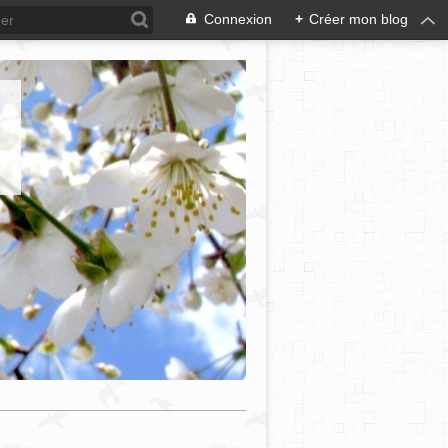
Connexion
+
Créer mon blog
e