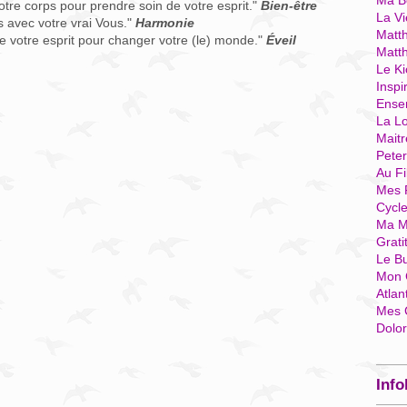
Ma Bo
re corps pour prendre soin de votre esprit."
Bien-être
La Vi
 avec votre vrai Vous."
Harmonie
Matth
e votre esprit pour changer votre (le) monde."
Éveil
Matt
Le Ki
Inspi
Ense
La Lo
Mait
Pete
Au Fi
Mes 
Cycl
Ma M
Grati
Le B
Mon 
Atlan
Mes 
Dolo
Info