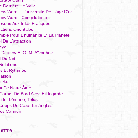
îte À Outils
e Derrière Le Voile
ew Ward – L’université De L’âge D’or
hew Ward - Compilations
osque Aux Infos Pratiques
rations Orientales
mble Pour L'humanité Et La Planète
i De L'attraction
reya
r Deunov Et O. M. Aïvanhov
l Du Net
Relations
es Et Rythmes
aison
tude
ut De Notre Âme
Carnet De Bord Avec Hildegarde
tide, Lémurie, Telos
Coups De Cœur En Anglais
res Cannon
lettre