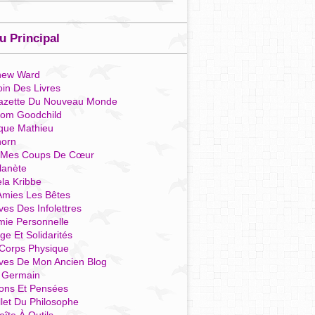
 Principal
hew Ward
in Des Livres
azette Du Nouveau Monde
som Goodchild
que Mathieu
horn
 Mes Coups De Cœur
lanète
la Kribbe
Amies Les Bêtes
ves Des Infolettres
mie Personnelle
ge Et Solidarités
Corps Physique
ives De Mon Ancien Blog
t Germain
ions Et Pensées
llet Du Philosophe