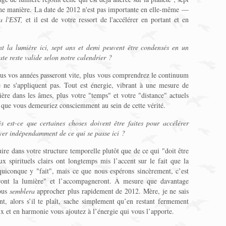
ême manière. La date de 2012 n'est pas importante en elle-même —
a l'EST,
et il est de votre ressort de l'accélérer en portant et en
 la lumière ici, sept ans et demi peuvent être condensés en un
te reste valide selon notre calendrier ?
lus vos années passeront vite, plus vous comprendrez le continuum
e ne s'appliquent pas. Tout est énergie, vibrant à une mesure de
ière dans les âmes, plus votre "temps" et votre "distance" actuels
 que vous demeuriez consciemment au sein de cette vérité.
 est-ce que certaines choses doivent être faites pour accélérer
iver indépendamment de ce qui se passe ici ?
ire dans votre structure temporelle plutôt que de ce qui "doit être
x spirituels clairs ont longtemps mis l’accent sur le fait que la
uiconque y "fait", mais ce que nous espérons sincèrement, c’est
rront la lumière" et l’accompagneront. À mesure que davantage
vous
semblera
approcher plus rapidement de 2012. Mère, je ne sais
t, alors s’il te plaît, sache simplement qu’en restant fermement
ix et en harmonie vous ajoutez à l’énergie qui vous l’apporte.