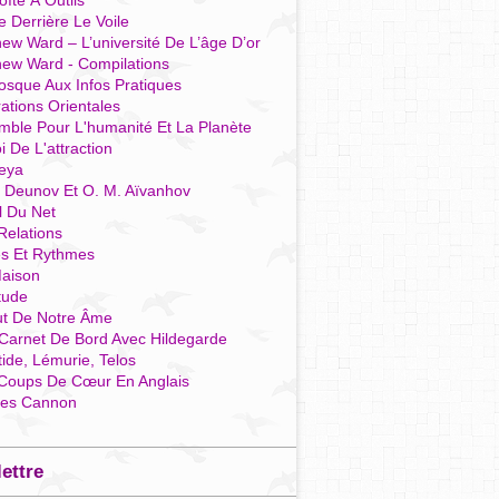
îte À Outils
e Derrière Le Voile
ew Ward – L’université De L’âge D’or
hew Ward - Compilations
osque Aux Infos Pratiques
rations Orientales
mble Pour L'humanité Et La Planète
i De L'attraction
reya
r Deunov Et O. M. Aïvanhov
l Du Net
Relations
es Et Rythmes
aison
tude
ut De Notre Âme
Carnet De Bord Avec Hildegarde
tide, Lémurie, Telos
Coups De Cœur En Anglais
res Cannon
lettre