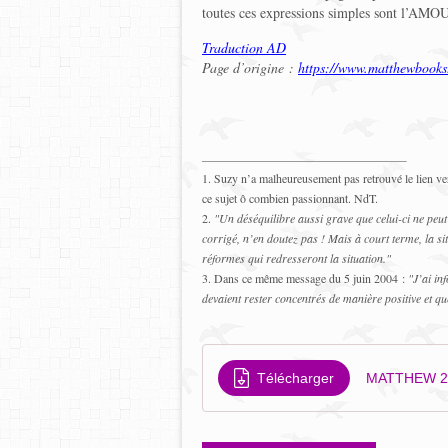
toutes ces expressions simples sont l’AM
Traduction AD
Page d’origine :
https://www.matthewbooks
1. Suzy n’a malheureusement pas retrouvé le lien ve
ce sujet ô combien passionnant. NdT.
2.
"Un déséquilibre aussi grave que celui-ci ne peu
corrigé, n’en doutez pas ! Mais à court terme, la si
réformes qui redresseront la situation."
3. Dans ce même message du 5 juin 2004 :
"J’ai in
devaient rester concentrés de manière positive et que
Télécharger
MATTHEW 20