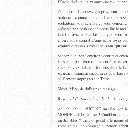
D’accord chéri. As-tu autre chose à ajoute
Oui, merci. Les messages provenant de ces
seulement comme une chimère toute rose qu
souhaitons vous éclairer et vous conseille
préparés non seulement à accueillir le moi
le faire, avec enthousiasme, avant votre na
envers votre contrat d’âme et ne soyez pas
Vous qui rest
sembler difficiles à entendre.
Sachez que nous émettons continuellemen
laissent la peur entrer dans leur être, et v
vous pouviez réaliser l’immensité de la lu
seraient infiniment encouragés pour hâter l
où l’amour imprègnera la Terre.
Merci, Mère, de diffuser ce message.
Bien sûr ! Ça fait du bien d'aider de cette 
Ah, ah, ah — AUCUNE manière par laqu
MONDE doit le réaliser ! Combien de fois 
inestimables ? Un mot gentil a le même eff
votre animal de compagnie, penser affect