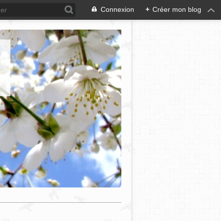
Connexion
+
Créer mon blog
e