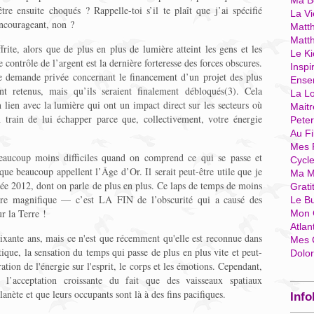
Ma Bo
re ensuite choqués ? Rappelle-toi s’il te plaît que j’ai spécifié
La Vi
encourageant, non ?
Matth
Matt
rite, alors que de plus en plus de lumière atteint les gens et les
Le Ki
e contrôle de l’argent est la dernière forteresse des forces obscures.
Inspi
e demande privée concernant le financement d’un projet des plus
Ense
ent retenus, mais qu’ils seraient finalement débloqués(3). Cela
La Lo
n lien avec la lumière qui ont un impact direct sur les secteurs où
Mait
n train de lui échapper parce que, collectivement, votre énergie
Pete
Au Fi
Mes 
beaucoup moins difficiles quand on comprend ce qui se passe et
Cycl
 que beaucoup appellent l’Âge d’Or. Il serait peut-être utile que je
Ma M
e 2012, dont on parle de plus en plus. Ce laps de temps de moins
Grati
ère magnifique — c’est LA FIN de l’obscurité qui a causé des
Le B
ur la Terre !
Mon 
Atlan
ixante ans, mais ce n'est que récemment qu'elle est reconnue dans
Mes 
que, la sensation du temps qui passe de plus en plus vite et peut-
Dolo
ration de l'énergie sur l'esprit, le corps et les émotions. Cependant,
 l’acceptation croissante du fait que des vaisseaux spatiaux
lanète et que leurs occupants sont là à des fins pacifiques.
Info