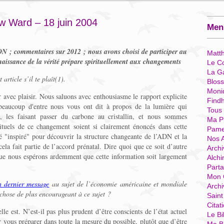
w Ward – 18 juin 2004
Menu
DN ; commentaires sur 2012 ; nous avons choisi de participer au
Matt
naissance de la vérité prépare spirituellement aux changements
Le Co
La G
rticle s’il te plaît(1).
Blos
Moni
r avec plaisir. Nous saluons avec enthousiasme le rapport explicite
Find
e beaucoup d'entre nous vous ont dit à propos de la lumière qui
Tous
e, les faisant passer du carbone au cristallin, et nous sommes
Ma P
rituels de ce changement soient si clairement énoncés dans cette
Pame
té "inspiré" pour découvrir la structure changeante de l’ADN et la
Nos 
la fait partie de l’accord prénatal. Dire quoi que ce soit d’autre
Archi
que nous espérons ardemment que cette information soit largement
Alchi
Parta
Mon 
n dernier message
au sujet de l’économie américaine et mondiale
Arch
 chose de plus encourageant à ce sujet ?
Sain
Citat
elle est. N’est-il pas plus prudent d’être conscients de l’état actuel
Le Bi
 vous préparer dans toute la mesure du possible, plutôt que d’être