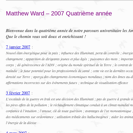
Matthew Ward – 2007 Quatrième année
Bienvenue dans la quatrième année de notre parcours universitaire les Am
Que le chemin vous soit doux et enrichissant !
7 janvier 2007
:
Nouvel élan énergétique pour la paix ; influence des Illuminati, perte de contrôle ; énergi
changement ; apparition de dirigeants jeunes et plus âgés ; puissance des mots ; import
corps ; dé-générescence de l’ADN ; origine du monde spirituel de la Terre ; le contrat d
maladie ; le futur potentiel pour les professionnels de santé ; cette vie est la dernière oc
densité sur Terre ; aperçu des changements économiques mondiaux ; nom des âmes au-delà
affirmations incorrectes sur des événements futurs ; technique de visualisation efficace
3 février 2007
:
L’escalade de la guerre en Irak est une décision des Illuminati ; pas de guerre à grande éc
les pires effets de la pollution ; le réchauffement climatique conduit à un climat mondial m
confiance à l’intuition ; l’amour, clé de toute guérison ; avantages de l’or monoatomique ; 
des médicaments sur ordonnance ; utilisation tribale des hallucinogènes ; aider les animau
l’énergie de la déesse
4 mars 2007
: