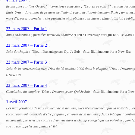
Remarques sur "les Oscars" ; conscience collective ; "Croyez en vous !" ; amour incondit
États-Unis ; davantage de preuves de l’effondrement de l’administration Bush ; âmes sœu
mort d’espèces animales ; vies parallèles et probables ; archives réfutant l’histoire bibli
22 mars 2007 – Partie 1
:
Âmes endormies ; première partie du chapitre
"Dieu : Davantage sur Qui Je Suis"
dans
I
22 mars 2007 – Partie 2
:
Suite du chapitre
"
Dieu : Davantage sur
Qui Je Suis
"
dans
Illuminations for a New Era
22 mars 2007 – Partie 3
:
Suite de la conversation avec Dieu du 26 octobre 2000 dans le chapitre "Dieu : Davantag
a New Era
22 mars 2007 – Partie 4
:
Conclusion du chapitre "Dieu : Davantage
sur
Qui Je Suis" dans
Illuminations for a Ne
3 avril 2007
:
Les manifestations de paix ajoutent de la lumière, elles n’entretiennent pas la polarité ; le
encouragement, nécessité d’être préparé ; envoyer de la lumière ; Jésus biblique ; contro
aucune attaque sérieuse contre l’Iran vue dans le champ énergétique du potentiel ; film "L
son ; race appelée Sasquatch et Yeti