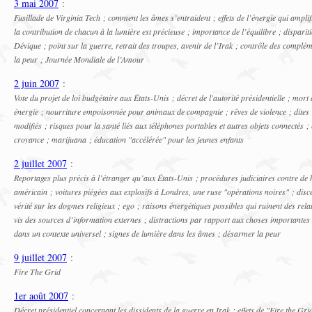
3 mai 2007
:
Fusillade de Virginia Tech ; comment les âmes s’entraident ; effets de l’énergie qui amplifi
la contribution de chacun à la lumière est précieuse ; importance de l’équilibre ; disparit
Dévique ; point sur la guerre, retrait des troupes, avenir de l’Irak ; contrôle des complé
la peur ; Journée Mondiale de l’Amour
2 juin 2007
:
Vote du projet de loi budgétaire aux États-Unis ; décret de l'autorité présidentielle ; mo
énergie ; nourriture empoisonnée pour animaux de compagnie ; rêves de violence ; dites 
modifiés ; risques pour la santé liés aux téléphones portables et autres objets connectés ; 
croyance ; marijuana ; éducation "accélérée" pour les jeunes enfants
2 juillet 2007
:
Reportages plus précis à l’étranger qu’aux États-Unis ; procédures judiciaires contre de
américain ; voitures piégées aux explosifs à Londres, une ruse "opérations noires" ; disce
vérité sur les dogmes religieux ; ego ; raisons énergétiques possibles qui ruinent des rela
vis des sources d’information externes ; distractions par rapport aux choses importantes
dans un contexte universel ; signes de lumière dans les âmes ; désarmer la peur
9 juillet 2007
:
Fire The Grid
1er août 2007
:
Décret présidentiel concernant les dissidents de la guerre en Irak ; effets de "Fire the Gri