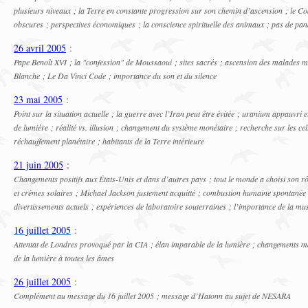
plusieurs niveaux ; la Terre en constante progression sur son chemin d’ascension ; le Co
obscures ; perspectives économiques ; la conscience spirituelle des animaux ; pas de pand
26 avril 2005
:
Pape Benoît XVI ; la "confession" de Moussaoui ; sites sacrés ; ascension des malades me
Blanche ; Le Da Vinci Code ; importance du son et du silence
23 mai 2005
:
Point sur la situation actuelle ; la guerre avec l’Iran peut être évitée ; uranium appauvri et
de lumière ; réalité vs. illusion ; changement du système monétaire ; recherche sur les ce
réchauffement planétaire ; habitants de la Terre intérieure
21 juin 2005
:
Changements positifs aux États-Unis et dans d’autres pays ; tout le monde a choisi son rô
et crèmes solaires ; Michael Jackson justement acquitté ; combustion humaine spontanée 
divertissements actuels ; expériences de laboratoire souterraines ; l’importance de la mu
16 juillet 2005
:
Attentat de Londres provoqué par la CIA ; élan imparable de la lumière ; changements maj
de la lumière à toutes les âmes
26 juillet 2005
:
Complément au message du 16 juillet 2005 ; message d’Hatonn au sujet de NESARA