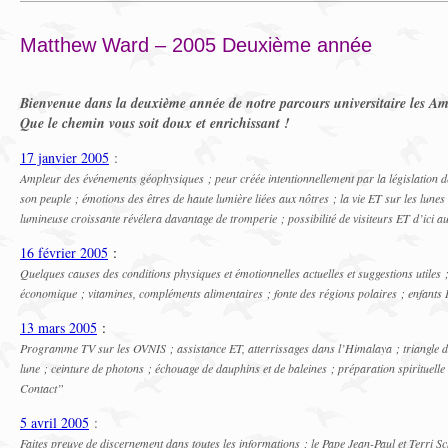
Matthew Ward – 2005 Deuxième année
Bienvenue dans la deuxième année de notre parcours universitaire les Am
Que le chemin vous soit doux et enrichissant !
17 janvier 2005
:
Ampleur des événements géophysiques ; peur créée intentionnellement par la législation de
son peuple ; émotions des êtres de haute lumière liées aux nôtres ; la vie ET sur les lunes 
lumineuse croissante révélera davantage de tromperie ; possibilité de visiteurs ET d’ici a
16 février 2005
:
Quelques causes des conditions physiques et émotionnelles actuelles et suggestions utiles ;
économique ; vitamines, compléments alimentaires ; fonte des régions polaires ; enfants 
13 mars 2005
:
Programme TV sur les OVNIS ; assistance ET, atterrissages dans l’Himalaya ; triangle d
lune ; ceinture de photons ; échouage de dauphins et de baleines ; préparation spirituel
Contact”
5 avril 2005
:
Faites preuve de discernement dans toutes les informations ; le Pape Jean-Paul et Terri S