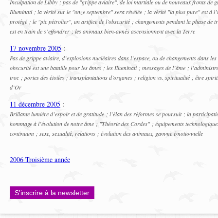
Inculpation de Libby ; pas de "grippe aviaire", de loi martiale ou de nouveaux fronts de gu
Illuminati ; la vérité sur le "onze septembre" sera révélée ; la vérité "la plus pure" est à 
protégé ; le "pic pétrolier", un artifice de l’obscurité ; changements pendant la phase de tr
est en train de s’effondrer ; les animaux bien-aimés ascensionnent avec la Terre
17 novembre 2005
:
Pas de grippe aviaire, d’explosions nucléaires dans l’espace, ou de changements dans les 
obscurité est une bataille pour les âmes ; les Illuminati ; messages de l’âme ; l’administr
troc ; portes des étoiles ; transplantations d’organes ; religion vs. spiritualité ; être spir
d’Or
11 décembre 2005
:
Brillante lumière d’espoir et de gratitude ; l’élan des réformes se poursuit ; la participati
hommage à l’évolution de notre âme ; "Théorie des Cordes" ; équipements technologiques 
continuum ; sexe, sexualité, relations ; évolution des animaux, gamme émotionnelle
2006 Troisième année
S'inscrire à la newsletter