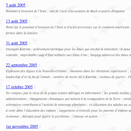
5 août 2005
:
Potentiel d’invasion de l’Iran ; état de l’acte d'accusation de Bush et autres dirigeants
13 août 2005
:
Point sur le potentiel d’invasion de l’Iran et d'actes terroristes sur le continent américain
fermes dans la lumière
31 août 2005
:
Ouragan Katrina ; achèvement karmique pour les âmes qui ont fait la transition ; le futur 
retardée ; improbable coup d'État militaire aux États-Unis ; langage universel des âmes a
22 septembre 2005
:
Explosion des digues à la Nouvelle-Orléans ; émotions dans les vibrations supérieures ; ce
leadership d’ici la fin de l'année ; nombre de morts dû à Katrina ; victimes de guerre 
17 octobre 2005
:
Ne craignez pas le virus de la grippe aviaire fabriqué en laboratoire ; les grands médias 
administration ; changements climatiques qui mènent à la restauration de la Terre ; trem
volontaires contribuent à l’activité de nettoyage planétaire ; ré-éducation des adultes a
à venir dans l’éducation des enfants ; suggestions et conseils pour les parents d’enfants
économie ; thérapie pour guérir le psychisme ; l’amour en action
1er novembre 2005
: