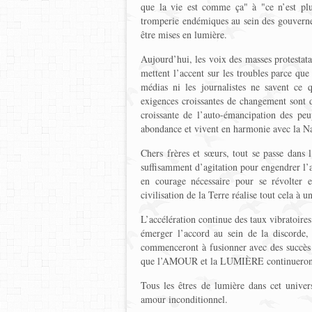
que la vie est comme ça" à "ce n’est plus
tromperie endémiques au sein des gouvern
être mises en lumière.
Aujourd’hui, les voix des masses protestat
mettent l’accent sur les troubles parce que 
médias ni les journalistes ne savent ce 
exigences croissantes de changement sont d
croissante de l’auto-émancipation des pe
abondance et vivent en harmonie avec la Na
Chers frères et sœurs, tout se passe dans 
suffisamment d’agitation pour engendrer l’
en courage nécessaire pour se révolter e
civilisation de la Terre réalise tout cela à u
L’accélération continue des taux vibratoire
émerger l’accord au sein de la discorde,
commenceront à fusionner avec des succès à 
que l’AMOUR et la LUMIÈRE continueront à
Tous les êtres de lumière dans cet univer
amour inconditionnel.