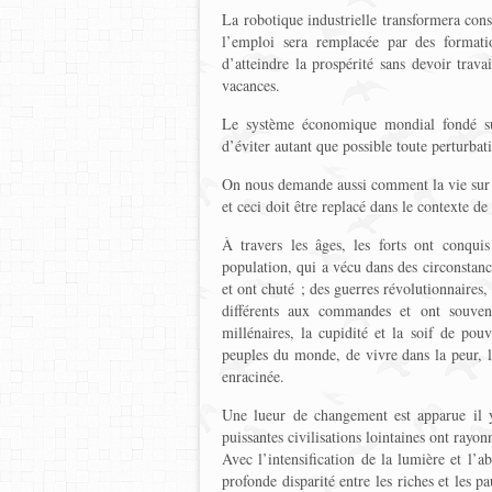
La robotique industrielle transformera cons
l’emploi sera remplacée par des formatio
d’atteindre la prospérité sans devoir trav
vacances.
Le système économique mondial fondé su
d’éviter autant que possible toute perturbat
On nous demande aussi comment la vie sur Te
et ceci doit être replacé dans le contexte de
À travers les âges, les forts ont conquis
population, qui a vécu dans des circonstance
et ont chuté ; des guerres révolutionnaires,
différents aux commandes et ont souvent
millénaires, la cupidité et la soif de pou
peuples du monde, de vivre dans la peur, l
enracinée.
Une lueur de changement est apparue il 
puissantes civilisations lointaines ont rayo
Avec l’intensification de la lumière et l’ab
profonde disparité entre les riches et les p