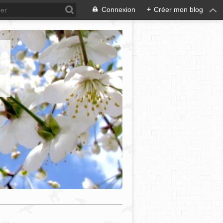
Connexion
+
Créer mon blog
e