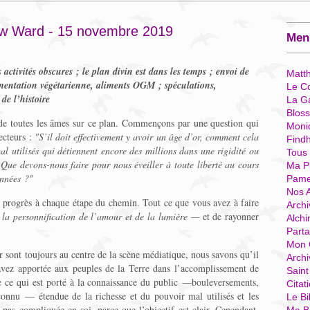
ew Ward - 15 novembre 2019
Menu
 activités obscures ; le plan divin est dans les temps ; envoi de
Matt
imentation végétarienne, aliments OGM ; spéculations,
Le Co
de l’histoire
La G
Blos
 de toutes les âmes sur ce plan. Commençons par une question qui
Moni
ecteurs :
"S’il doit effectivement y avoir un âge d’or, comment cela
Find
mal utilisés qui détiennent encore des millions dans une rigidité ou
Tous
Que devons-nous faire pour nous éveiller à toute liberté au cours
Ma P
années ?"
Pame
Nos 
s progrès à chaque étape du chemin. Tout ce que vous avez à faire
Archi
—
la personnification de l’amour et de la lumière —
et de rayonner
Alchi
Parta
Mon 
 sont toujours au centre de la scène médiatique, nous savons qu’il
Arch
 avez apportée aux peuples de la Terre dans l’accomplissement de
Sain
e ce qui est porté à la connaissance du public —bouleversements,
Citat
connu — étendue de la richesse et du pouvoir mal utilisés et les
Le Bi
 pas compliquée en soi, parce que l’objectif est clair. Cependant,