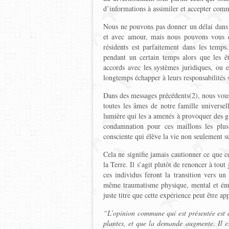
d’informations à assimiler et accepter comm
Nous ne pouvons pas donner un délai dans l
et avec amour, mais nous pouvons vous di
résidents est parfaitement dans les temps
pendant un certain temps alors que les êt
accords avec les systèmes juridiques, ou 
longtemps échapper à leurs responsabilités s
Dans des messages précédents(2), nous vous
toutes les âmes de notre famille universel
lumière qui les a amenés à provoquer des gu
condamnation pour ces maillons les plus f
consciente qui élève la vie non seulement s
Cela ne signifie jamais cautionner ce que ce
la Terre. Il s’agit plutôt de renoncer à tou
ces individus feront la transition vers u
même traumatisme physique, mental et émoti
juste titre que cette expérience peut être ap
“
L’opinion commune qui est présentée est q
plantes, et que la demande augmente. Il e