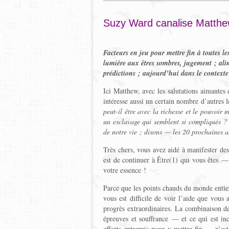
Suzy Ward canalise Matth
Facteurs en jeu pour mettre fin à toutes les
lumière aux êtres sombres, jugement ; al
prédictions ; aujourd’hui dans le contexte 
Ici Matthew, avec les salutations aimantes
intéresse aussi un certain nombre d’autres l
peut-il être avec la richesse et le pouvoir 
un esclavage qui semblent si compliqués ? 
de notre vie ; disons — les 20 prochaines 
Très chers, vous avez aidé à manifester de
est de continuer à Être(1) qui vous êtes 
votre essence !
Parce que les points chauds du monde entier
vous est difficile de voir l’aide que vous
progrès extraordinaires. La combinaison d
épreuves et souffrance — et ce qui est in
efforts entrepris pour y mettre fin — n’est