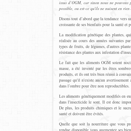
issus d’OGM, car sinon nous ne pouvons p
possible, ou est-ce qu'ils ne nuisent en ri
Disons tout d’abord que la tendance vers un
croissante de ses bienfaits pour la santé et p
La modification génétique des plantes, qu
réalisée au cours des années suivantes pa
types de fruits, de légumes, d'autres plante
résistance des plantes aux infestation d'insec
Le fait que les aliments OGM soient nocif
masse, a été inventé par les êtres sombres
produits, et ils ont très bien réussi à conv
passage qu'il n'existe aucun avertissement 
dans l’ombre pour être non reproductibles.
Les aliments génétiquement modifiés en eu
dans l'insecticide le sont. Il est donc impo
De plus, les produits chimiques et le sucr
santé et doivent être évités.
Quelle que soit la nourriture que vous pr
rendue disponible vous augmentez ses bienfa