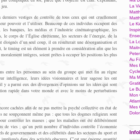
Ma Bo
 jeu.
La Vi
Matth
s derniers vestiges de contrôle de tous ceux qui ont cruellement
Matt
leur pouvoir et l’utiliser. Beaucoup de ces individus occupent des
Le Ki
, les banques, les médias et l’industrie cinématographique, les
Inspi
s, le corps de l’Église chrétienne, les secteurs de l’énergie, de la
Ense
t éloignés d’un seul coup, il en résulterait une désorganisation et
La Lo
Mait
, le timing est un élément à prendre en considération afin que les
Pete
moralement intègres, soient prêtes à occuper les positions les plus
Au Fi
Mes 
ions entre les personnes au sein du groupe qui met fin au règne
Cycl
Ma M
eur intelligence, leurs idées visionnaires et leur sagesse les ont
Grati
t il y a parmi eux des divergences d'opinions sur les idées qui sont
Le B
ation rapide dans votre monde et avec le moins de perturbations
Mon 
Atlan
Mes 
ncore cachées afin de ne pas mettre la psyché collective en état de
Dolo
ns ne soupçonnent même pas : que tous les dogmes religieux sont
our contrôler les masses ; que les maladies ont été délibérément
ns de vies ; qu’un petit nombre d’individus contrôle l’économie
Info
s de gouvernements et des célébrités dans les secteurs du sport et
 impliqués dans des activités obscures. C’est une énorme quantité