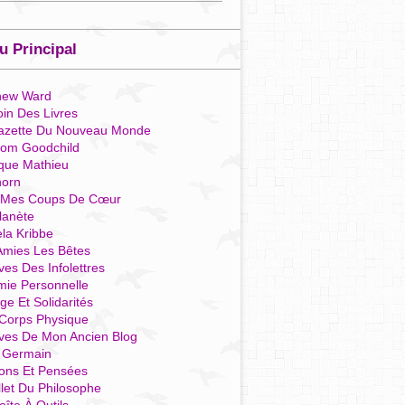
 Principal
hew Ward
in Des Livres
azette Du Nouveau Monde
som Goodchild
que Mathieu
horn
 Mes Coups De Cœur
lanète
la Kribbe
Amies Les Bêtes
ves Des Infolettres
mie Personnelle
ge Et Solidarités
Corps Physique
ives De Mon Ancien Blog
t Germain
ions Et Pensées
llet Du Philosophe