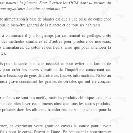
as nourrir la planète. Faut-il éviter les OGM dans la mesure du
en aux organismes humains et animaux ?
”
e alimentation à base de plantes est due à une prise de conscience
our le bien-être général de la planète et de tous ses habitants.
i a commencé il y a longtemps par croisement et greffage, a été
r des méthodes similaires et d’autres pour produire de nouveaux
s alimentaires, du coton et des fleurs, ainsi que pour améliorer la
tes.
s pour la santé, bien que nécessaires pour éviter une famine de
 pour créer les basses vibrations de l'inquiétude concernant ces
aincre beaucoup de gens de croire ces fausses informations. Notez au
aussi grave concernant les graines de céréales qui ont été conçues
x-mêmes ne sont pas nocifs, mais les produits chimiques contenus
rtant de bien laver ces aliments ainsi que tous les autres produits.
e présents dans les aliments transformés ne sont pas bons pour la
enez, en exprimant votre gratitude envers la source pour l'avoir
its pour le corps, l'esprit et l'âme. En bénissant la nourriture et