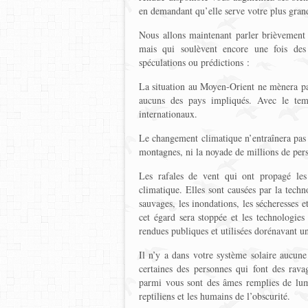
en demandant qu’elle serve votre plus grand
Nous allons maintenant parler brièvement 
mais qui soulèvent encore une fois des 
spéculations ou prédictions :
La situation au Moyen-Orient ne mènera pa
aucuns des pays impliqués. Avec le temp
internationaux.
Le changement climatique n’entraînera pas 
montagnes, ni la noyade de millions de pers
Les rafales de vent qui ont propagé le
climatique. Elles sont causées par la tec
sauvages, les inondations, les sécheresses e
cet égard sera stoppée et les technologies 
rendues publiques et utilisées dorénavant u
Il n’y a dans votre système solaire aucune 
certaines des personnes qui font des ravag
parmi vous sont des âmes remplies de lumiè
reptiliens et les humains de l’obscurité.