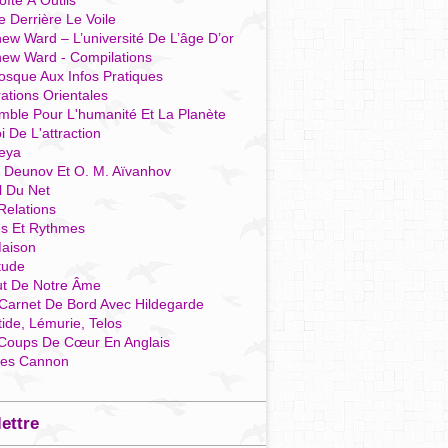
îte À Outils
e Derrière Le Voile
ew Ward – L’université De L’âge D’or
hew Ward - Compilations
osque Aux Infos Pratiques
rations Orientales
mble Pour L'humanité Et La Planète
i De L'attraction
reya
r Deunov Et O. M. Aïvanhov
l Du Net
Relations
es Et Rythmes
aison
tude
ut De Notre Âme
Carnet De Bord Avec Hildegarde
tide, Lémurie, Telos
Coups De Cœur En Anglais
res Cannon
lettre