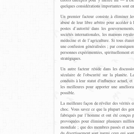
quelques considérations importantes sont en
Un premier facteur consiste à éliminer le
abusé de leur libre arbitre pour accéder à 
postes d’autorité dans les gouvernements
sociétés internationales, les maisons royale
médecine et de l’agriculture. Si tous étaien
une confusion généralisées ; par conséquent
personnes expérimentées, spirituellement et 
stratégiques.
Un autre facteur réside dans les discuss
séculaire de l'obscurité sur la planète. L
conduits à leur statut d'influence actuel, e
les meilleures pour apporter une amélior
possible.
La meilleure façon de révéler des vérités e
choc. Vous savez ce que la plupart des ge
fabriqués par l’homme et ont été conçus p
provoquées pour éliminer plusieurs millio
mondiale ; que des membres passés et actuel
du divertissement sont parmi ceux qui sont