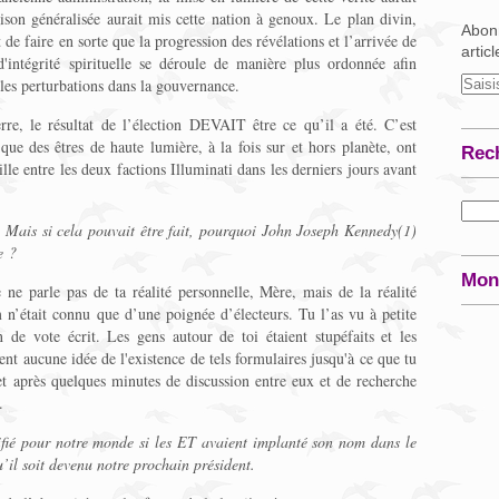
hison généralisée aurait mis cette nation à genoux. Le plan divin,
Abonn
de faire en sorte que la progression des révélations et l’arrivée de
artic
'intégrité spirituelle se déroule de manière plus ordonnée afin
les perturbations dans la gouvernance.
re, le résultat de l’élection DEVAIT être ce qu’il a été. C’est
ue des êtres de haute lumière, à la fois sur et hors planète, ont
Rec
lle entre les deux factions Illuminati dans les derniers jours avant
 Mais si cela pouvait être fait, pourquoi John Joseph Kennedy(1)
e ?
Mon
e ne parle pas de ta réalité personnelle, Mère, mais de la réalité
n’était connu que d’une poignée d’électeurs. Tu l’as vu à petite
 de vote écrit. Les gens autour de toi étaient stupéfaits et les
ent aucune idée de l'existence de tels formulaires jusqu'à ce que tu
, et après quelques minutes de discussion entre eux et de recherche
.
ifié pour notre monde si les ET avaient implanté son nom dans le
u’il soit devenu notre prochain président.