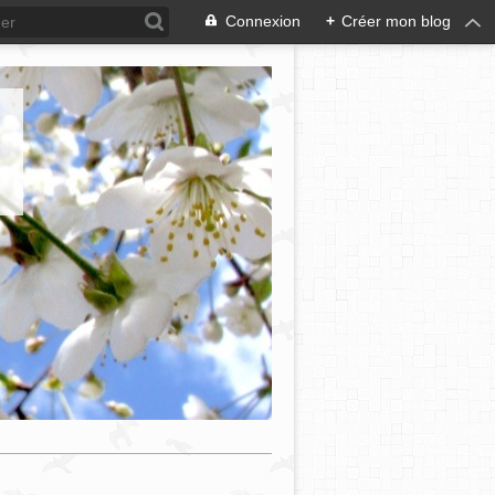
Connexion
+
Créer mon blog
e