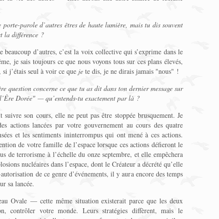
e porte-parole d’autres êtres de haute lumière, mais tu dis souvent
t la différence ?
eaucoup d’autres, c’est la voix collective qui s’exprime dans le
e, je sais toujours ce que nous voyons tous sur ces plans élevés,
 si j’étais seul à voir ce que
je
te dis, je ne dirais jamais "nous" !
 question concerne ce que tu as dit dans ton dernier message sur
 l’Ère Dorée" — qu’entends-tu exactement par là ?
 suivre son cours, elle ne peut pas être stoppée brusquement. Je
es actions lancées par votre gouvernement au cours des quatre
nsées et les sentiments ininterrompus qui ont mené à ces actions.
ntion de votre famille de l’espace lorsque ces actions défieront le
plus de terrorisme à l’échelle du onze septembre, et elle empêchera
losions nucléaires dans l’espace, dont le Créateur a décrété qu’elle
n-autorisation de ce genre d’événements, il y aura encore des temps
sur sa lancée.
au Ovale — cette même situation existerait parce que les deux
n, contrôler votre monde. Leurs stratégies diffèrent, mais le