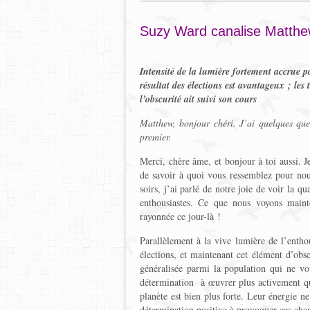
Suzy Ward canalise Matth
Intensité de la lumière fortement accrue par
résultat des élections est avantageux ; les 
l’obscurité ait suivi son cours
Matthew, bonjour chéri. J’ai quelques ques
premier.
Merci, chère âme, et bonjour à toi aussi. 
de savoir à quoi vous ressemblez pour 
soirs, j’ai parlé de notre joie de voir la q
enthousiastes. Ce que nous voyons maint
rayonnée ce jour-là !
Parallèlement à la vive lumière de l’entho
élections, et maintenant cet élément d’obs
généralisée parmi la population qui ne vou
détermination à œuvrer plus activement que
planète est bien plus forte. Leur énergie ne
détermination positive à provoquer ces cha