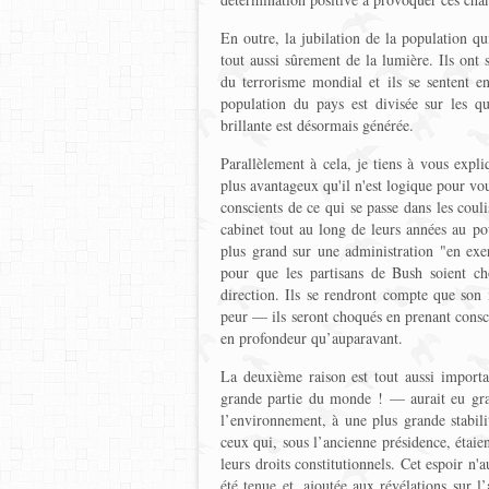
En outre, la jubilation de la population qu
tout aussi sûrement de la lumière. Ils ont 
du terrorisme mondial et ils se sentent e
population du pays est divisée sur les que
brillante est désormais générée.
Parallèlement à cela, je tiens à vous expliq
plus avantageux qu'il n'est logique pour vou
conscients de ce qui se passe dans les couli
cabinet tout au long de leurs années au po
plus grand sur une administration "en exer
pour que les partisans de Bush soient ch
direction. Ils se rendront compte que son 
peur — ils seront choqués en prenant consc
en profondeur qu’auparavant.
La deuxième raison est tout aussi importan
grande partie du monde ! — aurait eu gran
l’environnement, à une plus grande stabili
ceux qui, sous l’ancienne présidence, étai
leurs droits constitutionnels. Cet espoir n'
été tenue et, ajoutée aux révélations sur l