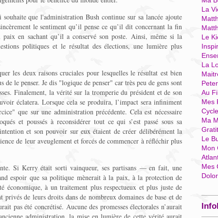
Ma Bo
La Vi
i souhaite que l'administration Bush continue sur sa lancée ajoute
Matth
sincèrement le sentiment qu’il pense ce qu’il dit concernant la fin
Matt
n paix en sachant qu’il a conservé son poste. Ainsi, même si la
Le Ki
stions politiques et le résultat des élections, une lumière plus
Inspi
Ense
La Lo
uer les deux raisons cruciales pour lesquelles le résultat est bien
Mait
s de le penser. Je dis "logique de penser" car très peu de gens sont
Pete
sses. Finalement, la vérité sur la tromperie du président et de son
Au Fi
uvoir éclatera. Lorsque cela se produira, l’impact sera infiniment
Mes 
cice" que sur une administration précédente. Cela est nécessaire
Cycl
Ma M
oqués et poussés à reconsidérer tout ce qui s’est passé sous sa
Grati
intention et son pouvoir sur eux étaient de créer délibérément la
Le B
ience de leur aveuglement et forcés de commencer à réfléchir plus
Mon 
Atlan
Mes 
te. Si Kerry était sorti vainqueur, ses partisans — en fait, une
Dolo
d espoir que sa politique mènerait à la paix, à la protection de
té économique, à un traitement plus respectueux et plus juste de
ent privés de leurs droits dans de nombreux domaines de base et de
Info
aurait pas été concrétisé. Aucune des promesses électorales n’aurait
’ancienne administration, la mise en lumière de cette vérité aurait