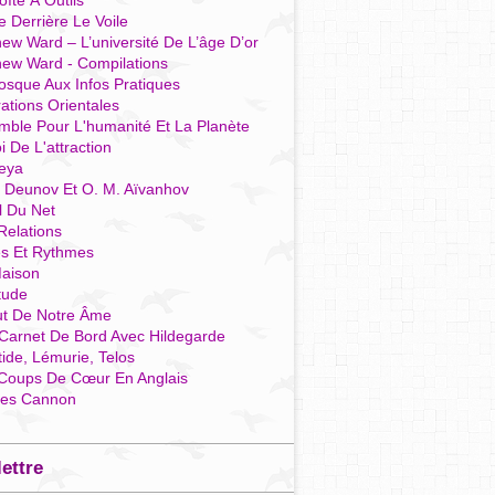
îte À Outils
e Derrière Le Voile
ew Ward – L’université De L’âge D’or
hew Ward - Compilations
osque Aux Infos Pratiques
rations Orientales
mble Pour L'humanité Et La Planète
i De L'attraction
reya
r Deunov Et O. M. Aïvanhov
l Du Net
Relations
es Et Rythmes
aison
tude
ut De Notre Âme
Carnet De Bord Avec Hildegarde
tide, Lémurie, Telos
Coups De Cœur En Anglais
res Cannon
lettre