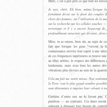
Mère, c’est à peu près ce que font les forces
Je sais, chéri. Eh bien, même lorsque la
fortement divisé sur le droit des couples 
choix des femmes, sur l’utilisation de la ma
sur la recherche sur les cellules souches — 
terrorisme et il y a encore beaucoup de p
profondément enracinés qui divisent, alors
Mère, tu as raison, bien sûr, au sujet de c
fait que lorsque les gens "verront la l
connaissance ouvrira leur esprit à une intr
de ces fréquences supérieures se trouve une 
au libre arbitre, le respect des différences
lendemain, mais avec tous les autres dé
vibrations plus élevées au sein de la quatri
Cela me fait me sentir mieux. Non seulemen
la Terre veut le plus grand nombre possible
sont déterminés à imposer leur volonté à t
Certains d’entre eux ne le feront pas. 
punition — au contraire. Ces âmes seront
aideront à dépasser leur besoin de contrôl