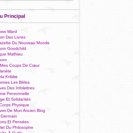
 Principal
hew Ward
in Des Livres
azette Du Nouveau Monde
som Goodchild
que Mathieu
horn
 Mes Coups De Cœur
lanète
la Kribbe
Amies Les Bêtes
ves Des Infolettres
mie Personnelle
ge Et Solidarités
Corps Physique
ives De Mon Ancien Blog
t Germain
ions Et Pensées
llet Du Philosophe