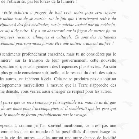
 de l’obscurité, pas les forces de la lumière !
 vérité éclatera à propos de tout ceci, notre pays sera encore
de même sexe de se marier, sur le fait que l’avortement relève du
rijuana à des fins médicales, sur le suicide assisté par un médecin,
et ainsi de suite. Il y a un désaccord sur la façon de mettre fin au
réjugés raciaux, ethniques et culturels. Ce sont des sentiments
 comment pourrons-nous jamais être une nation vraiment unifiée ?
es sentiments profondément enracinés, mais tu ne considères pas le
umière" sur la trahison de leur gouvernement, cette nouvelle
ospection et que cela générera des fréquences plus élevées. Au sein
plus grande conscience spirituelle, et le respect du droit des autres
 des autres, est inhérent à cela. Cela ne se produira pas du jour au
veloppements merveilleux à mesure que la Terre s'approche des
ème densité, vous verrez aussi émerger ce respect pour les autres.
t parce que ce sera beaucoup plus agréable ici, mais tu as dit que
 de ses âmes pour l’accompagner, et il semblerait que les gens qui
out le monde ne feront probablement pas le voyage.
Cependant, comme je l’ai souvent mentionné, ce n’est pas une
 emmenées dans un monde où les possibilités d’apprentissage les
er la vie des autres — elles auront une autre chance de lucidité