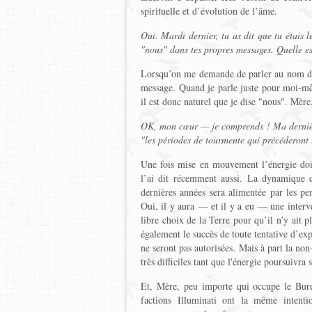
spirituelle et d’évolution de l’âme.
Oui. Mardi dernier, tu as dit que tu étais l
"nous" dans tes propres messages. Quelle es
Lorsqu’on me demande de parler au nom de b
message. Quand je parle juste pour moi-mêm
il est donc naturel que je dise "nous". Mère,
OK, mon cœur — je comprends ! Ma dernière
"les périodes de tourmente qui précéderont
Une fois mise en mouvement l’énergie doit
l’ai dit récemment aussi. La dynamique d
dernières années sera alimentée par les pe
Oui, il y aura — et il y a eu — une interve
libre choix de la Terre pour qu’il n’y ait 
également le succès de toute tentative d’exp
ne seront pas autorisées. Mais à part la no
très difficiles tant que l'énergie poursuivra 
Et, Mère, peu importe qui occupe le Bure
factions Illuminati ont la même intentio