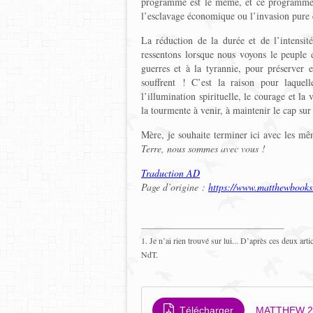
programme est le même, et ce programme e
l’esclavage économique ou l’invasion pure 
La réduction de la durée et de l’intensité
ressentons lorsque nous voyons le peuple 
guerres et à la tyrannie, pour préserver e
souffrent ! C’est la raison pour laquel
l’illumination spirituelle, le courage et la
la tourmente à venir, à maintenir le cap sur 
Mère, je souhaite terminer ici avec les mê
Terre, nous sommes avec vous !
Traduction AD
Page d’origine :
https://www.matthewbooks
1. Je n’ai rien trouvé sur lui... D’après ces deux arti
NdT.
Télécharger
MATTHEW 20