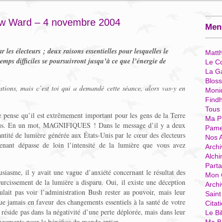
ew Ward – 4 novembre 2004
Menu
 les électeurs ; deux raisons essentielles pour lesquelles le
Matt
temps difficiles se poursuivront jusqu’à ce que l’énergie de
Le Co
La G
Blos
tions, mais c’est toi qui a demandé cette séance, alors vas-y en
Moni
Find
Tous
Je pense qu’il est extrêmement important pour les gens de la Terre
Ma P
nous. En un mot, MAGNIFIQUES ! Dans le message d’il y a deux
Pame
uantité de lumière générée aux États-Unis par le cœur des électeurs
Nos 
enant dépasse de loin l’intensité de la lumière que vous avez
Archi
Alchi
Parta
usiasme, il y avait une vague d’anxiété concernant le résultat des
Mon 
curcissement de la lumière a disparu. Oui, il existe une déception
Arch
lait pas voir l’administration Bush rester au pouvoir, mais leur
Sain
 jamais en faveur des changements essentiels à la santé de votre
Citat
 réside pas dans la négativité d’une perte déplorée, mais dans leur
Le Bi
ngements pour le bénéfice du monde entier.