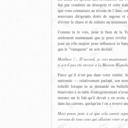
fini par conduire au désespoir et cette tra
que vous connaissez au niveau de l’âme, est 
nouveaux dirigeants dotés de sagesse et d
d'éviter le chaos et de réduire au minimum 
Comme tu le vois, pour le bien de la Ter
seulement maintenant que je peux révéler q
joué un rôle majeur pour influencer la batai
que le "vainqueur" ne soit déclaré.
Matthew !... D’accord, je vois maintenant.
n’a-t-il pas été envoyé à la Maison-Blanch
Parce qu’il n’est pas dans votre réalité. J
nationale — relativement parlant, son nom 
échelle lorsque tu as demandé un bulletin
bénévoles à la table d'enregistrement n'avai
insistes sur le fait qu'il devait y en avoir
dans les cartons, quelqu'un t’en a trouvé un
Mais pense juste à ce que cela aurait sign
cerveau de tous ceux qui allaient voter et q