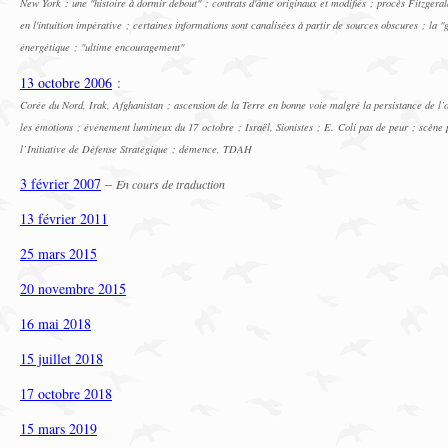
New York : une "histoire à dormir debout" ; contrats d'âme originaux et modifiés ; procès Fitzger
en l'intuition impérative ; certaines informations sont canalisées à partir de sources obscures ; la 
énergétique ; "ultime encouragement"
13 octobre 2006
:
Corée du Nord, Irak, Afghanistan ; ascension de la Terre en bonne voie malgré la persistance de l’o
les émotions ; événement lumineux du 17 octobre ; Israël, Sionistes ; E. Coli pas de peur ; scène p
l’Initiative de Défense Stratégique ; démence, TDAH
3 février 2007
–
En cours de traduction
13 février 2011
25 mars 2015
20 novembre 2015
16 mai 2018
15 juillet 2018
17 octobre 2018
15 mars 2019