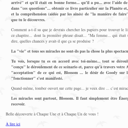
arrivé
"
et qu'il était en bonne forme... qu’il a pu... avec l’aide d
dans "ces questions"... obtenir ce livre particulier sur la Planète e
et la compréhension (aidée par les aînés) de "la manière de faire"
que tu le découvres.
Comment a-t-il su que je devrais chercher les papiers pour trouver le l
ce chapitre... dont la première phrase disait... "Ma femme... qui était 
dire, quelles chances y avait-il que ça se produise ?
La "vie" et tous ses miracles ne sont-ils pas la chose la plus spectac
Tu vois, lorsque tu es en accord avec toi-même... tout se dérou
"conçu" le déroulement de ce scénario et, parce qu'à travers votre 
"acceptation" de ce qui est, Blossom ... le désir de Goody sur 
"fonctionner" s’est manifesté.
Quand-même, tomber ouvert sur cette page... je veux dire ... c’est mira
Les miracles sont partout, Blossom. Il faut simplement être Éner
recevoir.
Belle découverte à Chaque Une et à Chaque Un de vous !
À lire ici