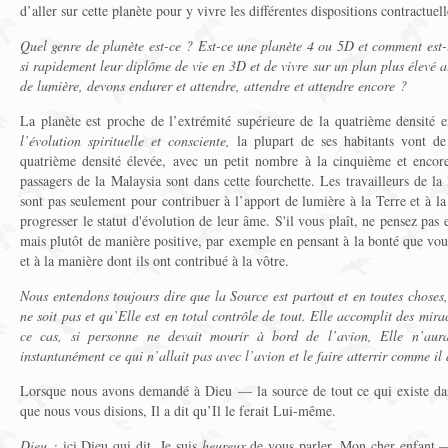
d’aller sur cette planète pour y vivre les différentes dispositions contractuell
Quel genre de planète est-ce ? Est-ce une planète 4 ou 5D et comment est-i
si rapidement leur diplôme de vie en 3D et de vivre sur un plan plus élevé al
de lumière, devons endurer et attendre, attendre et attendre encore ?
La planète est proche de l’extrémité supérieure de la quatrième densité
l’évolution spirituelle et consciente,
la plupart de ses habitants vont de 
quatrième densité élevée, avec un petit nombre à la cinquième et enco
passagers de la Malaysia sont dans cette fourchette. Les travailleurs de la 
sont pas seulement pour contribuer à l’apport de lumière à la Terre et à la 
progresser le statut d'évolution de leur âme. S'il vous plaît, ne pensez pas 
mais plutôt de manière positive, par exemple en pensant à la bonté que vous
et à la manière dont ils ont contribué à la vôtre.
Nous entendons toujours dire que la Source est partout et en toutes choses,
ne soit pas et qu’Elle est en total contrôle de tout. Elle accomplit des mir
ce cas, si personne ne devait mourir à bord de l’avion, Elle n’aur
instantanément ce qui n’allait pas avec l’avion et le faire atterrir comme il
Lorsque nous avons demandé à Dieu — la source de tout ce qui existe dan
que nous vous disions, Il a dit qu’Il le ferait Lui-même.
Dieu :
ici Dieu qui dit, Je suis
heureux
de vous parler. Mon cher enfant