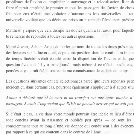
problèmes de l’avion ou empêcher le sauvetage et la relocalisation. Rien d
faire n’aurait empêché le premier et tous les passagers de l’avion de chois
fait pour eux n’était une violation d’aucune des lois universelles — au 
universelle voulant que les décisions prises au niveau de l’âme aient préséan
Matthew, j’espère que cela dissipe les doutes quant à la raison pour laquel
te remercie de répondre à toutes les autres questions.
Merci
à vous,
Ashtar. Avant de parler au nom de toutes les âmes présentes i
des lecteurs sur la façon dont, depuis ma position dans le continuum inte
de temps linéaire s’était écoulé entre la disparition de l’avion et la q
question évoquait "il y a trois jours", mais même si ce n’était pas le cas,
pensées et ça aurait été la source de ma connaissance de ce laps de temps.
Les questions suivantes ont été sélectionnées parce que leurs réponses pe
incident et, dans certains cas, pourront également s’appliquer à d’autres situ
Ashtar a déclaré que ni la mort ni un transfert sur une autre planète n’
passagers. J’avais l’impression que RIEN ne pouvait arriver qui ne soit pa
Si c’était le cas, la vie dans votre monde pourrait être idéale au lieu d’êt
sont conclus avant la naissance et oubliés peu après — ce sont les
consciemment tout au long d’une vie donnée qui conduisent à des événeme
par rapport à ce qui est contenu dans le contrat de l’âme.