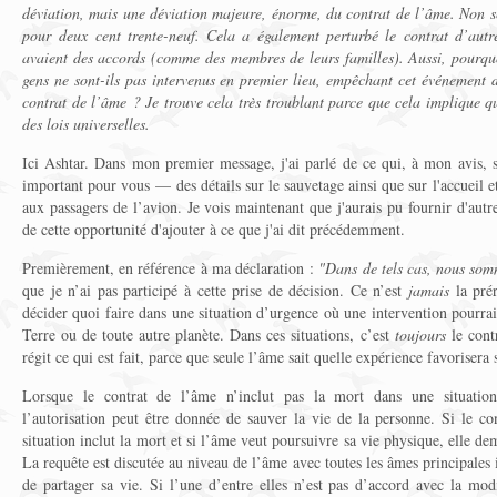
déviation, mais une déviation majeure, énorme, du contrat de l’âme. Non 
pour deux cent trente-neuf. Cela a également perturbé le contrat d’autre
avaient des accords (comme des membres de leurs familles). Aussi, pourquo
gens ne sont-ils pas intervenus en premier lieu, empêchant cet événement de
contrat de l’âme ? Je trouve cela très troublant parce que cela implique qu
des lois universelles.
Ici Ashtar. Dans mon premier message, j'ai parlé de ce qui, à mon avis, ser
important pour vous — des détails sur le sauvetage ainsi que sur l'accueil et
aux passagers de l’avion. Je vois maintenant que j'aurais pu fournir d'autr
de cette opportunité d'ajouter à ce que j'ai dit précédemment.
Premièrement, en référence à ma déclaration :
"Dans de tels cas, nous somm
que je n’ai pas participé à cette prise de décision. Ce n’est
jamais
la prér
décider quoi faire dans une situation d’urgence où une intervention pourrai
Terre ou de toute autre planète. Dans ces situations, c’est
toujours
le cont
régit ce qui est fait, parce que seule l’âme sait quelle expérience favorisera
Lorsque le contrat de l’âme n’inclut pas la mort dans une situatio
l’autorisation peut être donnée de sauver la vie de la personne. Si le co
situation inclut la mort et si l’âme veut poursuivre sa vie physique, elle de
La requête est discutée au niveau de l’âme avec toutes les âmes principales
de partager sa vie. Si l’une d’entre elles n’est pas d’accord avec la mod