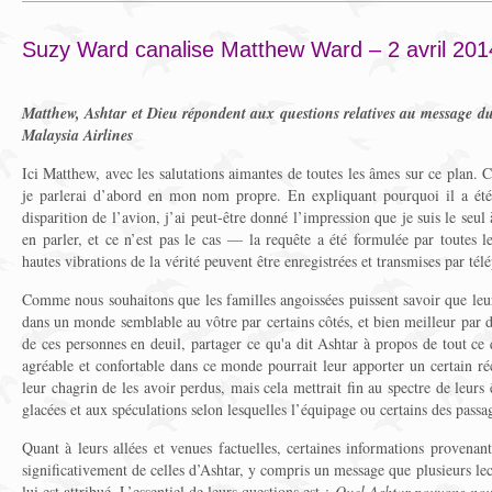
Suzy Ward canalise Matthew Ward – 2 avril 201
Matthew, Ashtar et Dieu répondent aux questions relatives au message d
Malaysia Airlines
Ici Matthew, avec les salutations aimantes de toutes les âmes sur ce plan
je parlerai d’abord en mon nom propre. En expliquant pourquoi il a été
disparition de l’avion, j’ai peut-être donné l’impression que je suis le se
en parler, et ce n’est pas le cas — la requête a été formulée par toutes l
hautes vibrations de la vérité peuvent être enregistrées et transmises par télé
Comme nous souhaitons que les familles angoissées puissent savoir que leur
dans un monde semblable au vôtre par certains côtés, et bien meilleur par d
de ces personnes en deuil, partager ce qu'a dit Ashtar à propos de tout ce 
agréable et confortable dans ce monde pourrait leur apporter un certain réc
leur chagrin de les avoir perdus, mais cela mettrait fin au spectre de leur
glacées et aux spéculations selon lesquelles l’équipage ou certains des passa
Quant à leurs allées et venues factuelles, certaines informations provenant
significativement de celles d’Ashtar, y compris un message que plusieurs le
lui est attribué. L’essentiel de leurs questions est :
Quel Ashtar pouvons-nou