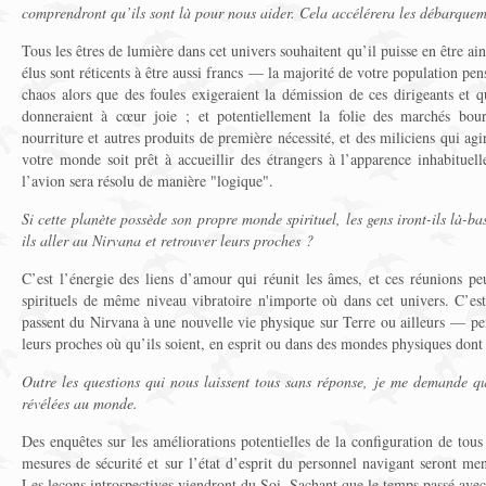
comprendront qu’ils sont là pour nous aider. Cela accélérera les débarquem
Tous les êtres de lumière dans cet univers souhaitent qu’il puisse en être ain
élus sont réticents à être aussi francs — la majorité de votre population pens
chaos alors que des foules exigeraient la démission de ces dirigeants et q
donneraient à cœur joie ; et potentiellement la folie des marchés bours
nourriture et autres produits de première nécessité, et des miliciens qui a
votre monde soit prêt à accueillir des étrangers à l’apparence inhabituell
l’avion sera résolu de manière "logique".
Si cette planète possède son propre monde spirituel, les gens iront-ils là-
ils aller au Nirvana et retrouver leurs proches ?
C’est l’énergie des liens d’amour qui réunit les âmes, et ces réunions p
spirituels de même niveau vibratoire n'importe où dans cet univers. C’e
passent du Nirvana à une nouvelle vie physique sur Terre ou ailleurs — pe
leurs proches où qu’ils soient, en esprit ou dans des mondes physiques dont 
Outre les questions qui nous laissent tous sans réponse, je me demande qu
révélées au monde.
Des enquêtes sur les améliorations potentielles de la configuration de tous
mesures de sécurité et sur l’état d’esprit du personnel navigant seront m
Les leçons introspectives viendront du Soi. Sachant que le temps passé ave