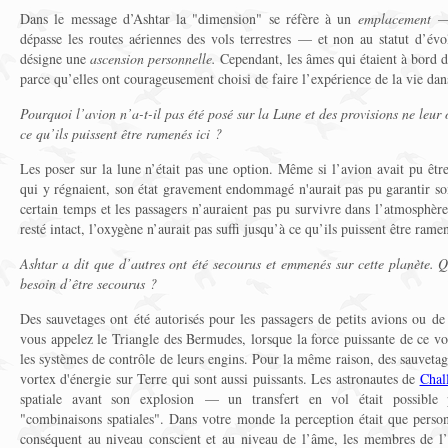
Dans le message d’Ashtar la "dimension" se réfère à un
emplacement
—
dépasse les routes aériennes des vols terrestres — et non au statut d’évo
désigne une
ascension personnelle.
Cependant, les âmes qui étaient à bord de
parce qu’elles ont courageusement choisi de faire l’expérience de la vie d
Pourquoi l’avion n’a-t-il pas été posé sur la Lune et des provisions ne leur 
ce qu’ils puissent être ramenés ici ?
Les poser sur la lune n’était pas une option. Même si l’avion avait pu être
qui y régnaient, son état gravement endommagé n'aurait pas pu garantir son
certain temps et les passagers n’auraient pas pu survivre dans l’atmosphère
resté intact, l’oxygène n’aurait pas suffi jusqu’à ce qu’ils puissent être rame
Ashtar a dit que d’autres ont été secourus et emmenés sur cette planète. Qu
besoin d’être secourus ?
Des sauvetages ont été autorisés pour les passagers de petits avions ou de
vous appelez le Triangle des Bermudes, lorsque la force puissante de ce vor
les systèmes de contrôle de leurs engins. Pour la même raison, des sauvetage
vortex d'énergie sur Terre qui sont aussi puissants. Les astronautes de
Chal
spatiale avant son explosion — un transfert en vol était possible 
"combinaisons spatiales". Dans votre monde la perception était que person
conséquent au niveau conscient et au niveau de l’âme, les membres de l’