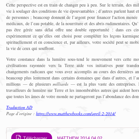
Cette perspective est en train de changer peu à peu. Sur le terrain, des mi
vie à soulager des conditions de vie épouvantables ; d’autres parlent haut et 
de personnes ; beaucoup donnent de l’argent pour financer l'action menée 
médicaux, de l’eau potable, de la nourriture et des abris rudimentaires. Qu
pas être gérée sans délai offre une double opportunité : dans ces cir
expérimentent ce qu’elles ont choisi pour compléter les leçons karmique
spirituellement et en conscience et, par ailleurs, votre société peut se 
la vie de ceux qui souffrent.
Votre constance dans la lumière sous-tend le mouvement vers cette mobi
civilisations rayonnée vers la Terre aide vos initiatives pour tran
changements radicaux que vous avez accomplis au cours des dernières a
beaucoup plus lentement dans certains domaines que dans d’autres, et l’am
millions — de plusieurs
milliards
— est la plus vaste des entreprises. 
travailleurs de lumière sur Terre et les innombrables autres qui aident hor
que toutes les âmes de votre monde ne partageront pas l’abondance des don
Traduction AD
Page d’origine :
https://www.matthewbooks.com/april-2-2014/
Télécharger
MATTHEW 2014 04 02