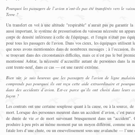
Pourquoi les passagers de l’avion n’ont-ils pas été transférés vers le vais
Terre ?
Un transfert en vol à une altitude "respirable" n’aurait pas pu garantir la
aussi important, le système de pressurisation du vaisseau nécessite un apparei
corps de densité inférieure à celle de l'équipage, et l'engin n'était pas équ
pour tous les passagers de l'avion. Dans vos cieux, les équipages utilisent 
que nous avons mentionnées dans de nombreux messages ; à l’occasion, ils 
se trouvant dans des circonstances difficiles, mais ce n’est pas le but prem
mentionné Ashtar, la nécessité d’accueillir autant de personnes dans la
cent trente-neuf, dans ce cas — est une rareté extrême.
Bien sûr, je suis heureux que les passagers de l'avion de ligne malaisi
comprends pas pourquoi ils ont reçu cette aide extraordinaire et pourquoi
dans des accidents d’avion. Est-ce parce qu’ils ont choisi dans leurs c
façon ?
Les contrats ont une certaine souplesse quant à la cause, ou à la source, de
mort. Lorsque des personnes meurent dans un accident d’avion, c’est parce
de durée de vie
et
de mort survenant brusquement dans un "accident". C
produire à peu près au même moment par un moyen différent, comme un acc
fatale lors d’une chute, ou un ensevelissement sous une avalanche — l’une 