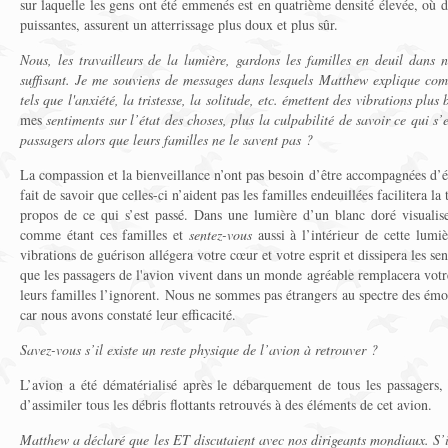
sur laquelle les gens ont été emmenés est en quatrième densité élevée, où d
puissantes, assurent un atterrissage plus doux et plus sûr.
Nous, les travailleurs de la lumière, gardons les familles en deuil dans 
suffisant. Je me souviens de messages dans lesquels Matthew explique comm
tels que l'anxiété, la tristesse, la solitude, etc. émettent des vibrations plus
mes
sentiments sur l’état des choses, plus la culpabilité de savoir ce qui s’e
passagers alors que leurs familles ne le savent pas ?
La compassion et la bienveillance n’ont pas besoin d’être accompagnées d’ém
fait de savoir que celles-ci n’aident pas les familles endeuillées facilitera l
propos de ce qui s’est passé. Dans une lumière d’un blanc doré visualis
comme étant ces familles et
sentez-vous
aussi à l’intérieur de cette lumi
vibrations de guérison allégera votre cœur et votre esprit et dissipera les se
que les passagers de l'avion vivent dans un monde agréable remplacera votre
leurs familles l’ignorent. Nous ne sommes pas étrangers au spectre des émo
car nous avons constaté leur efficacité.
Savez-vous s’il existe un reste physique de l’avion à retrouver ?
L’avion a été dématérialisé après le débarquement de tous les passagers, 
d’assimiler tous les débris flottants retrouvés à des éléments de cet avion.
Matthew a déclaré que les ET discutaient avec nos dirigeants mondiaux. S’il