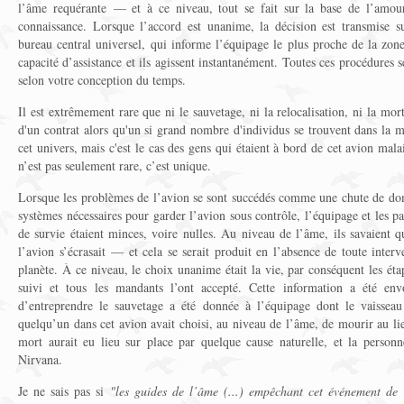
l’âme requérante — et à ce niveau, tout se fait sur la base de l’a
connaissance. Lorsque l’accord est unanime, la décision est transmise s
bureau central universel, qui informe l’équipage le plus proche de la zone
capacité d’assistance et ils agissent instantanément. Toutes ces procédures
selon votre conception du temps.
Il est extrêmement rare que ni le sauvetage, ni la relocalisation, ni la mo
d'un contrat alors qu'un si grand nombre d'individus se trouvent dans la 
cet univers, mais c'est le cas des gens qui étaient à bord de cet avion mal
n’est pas seulement rare, c’est unique.
Lorsque les problèmes de l’avion se sont succédés comme une chute de domi
systèmes nécessaires pour garder l’avion sous contrôle, l’équipage et les p
de survie étaient minces, voire nulles. Au niveau de l’âme, ils savaient qu
l’avion s’écrasait — et cela se serait produit en l’absence de toute inte
planète. À ce niveau, le choix unanime était la vie, par conséquent les éta
suivi et tous les mandants l’ont accepté. Cette information a été env
d’entreprendre le sauvetage a été donnée à l’équipage dont le vaisseau
quelqu’un dans cet avion avait choisi, au niveau de l’âme, de mourir au lie
mort aurait eu lieu sur place par quelque cause naturelle, et la personne
Nirvana.
Je ne sais pas si
"les guides de l’âme (...) empêchant cet événement de