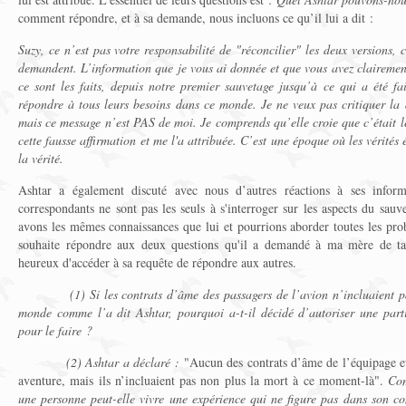
comment répondre, et à sa demande, nous incluons ce qu’il lui a dit :
Suzy, ce n’est pas votre responsabilité de "réconcilier" les deux versions,
demandent. L’information que je vous ai donnée et que vous avez clairement
ce sont les faits, depuis notre premier sauvetage jusqu’à ce qui a été fai
répondre à tous leurs besoins dans ce monde. Je ne veux pas critiquer la 
mais ce message n’est PAS de moi. Je comprends qu’elle croie que c’était le
cette fausse affirmation et me l'a attribuée. C’est une époque où les vérités é
la vérité.
Ashtar a également discuté avec nous d’autres réactions à ses infor
correspondants ne sont pas les seuls à s'interroger sur les aspects du sauv
avons les mêmes connaissances que lui et pourrions aborder toutes les pro
souhaite répondre aux deux questions qu'il a demandé à ma mère de t
heureux d'accéder à sa requête de répondre aux autres.
(1) Si les contrats d’âme des passagers de l’avion n’incluaient pas 
monde comme l’a dit Ashtar, pourquoi a-t-il décidé d’autoriser une part
pour le faire ?
(2) Ashtar a déclaré :
"Aucun des contrats d’âme de l’équipage et 
aventure, mais ils n’incluaient pas non plus la mort à ce moment-là".
Com
une personne peut-elle vivre une expérience qui ne figure pas dans son co