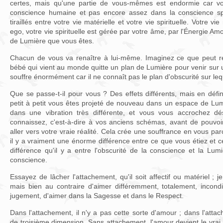
certes, mais qu'une partie de vous-mêmes est endormie car vo
conscience humaine et pas encore assez dans la conscience spir
tiraillés entre votre vie matérielle et votre vie spirituelle. Votre vi
ego, votre vie spirituelle est gérée par votre âme, par l'Énergie Amo
de Lumière que vous êtes.
Chacun de vous va renaître à lui-même. Imaginez ce que peut re
bébé qui vient au monde quitte un plan de Lumière pour venir sur u
souffre énormément car il ne connaît pas le plan d'obscurité sur leque
Que se passe-t-il pour vous ? Des effets différents, mais en défin
petit à petit vous êtes projeté de nouveau dans un espace de Lum
dans une vibration très différente, et vous vous accrochez 
connaissez, c'est-à-dire à vos anciens schémas, avant de pouvoir
aller vers votre vraie réalité. Cela crée une souffrance en vous par
il y a vraiment une énorme différence entre ce que vous étiez et
différence qu'il y a entre l'obscurité de la conscience et la Lumi
conscience.
Essayez de lâcher l'attachement, qu'il soit affectif ou matériel ;
mais bien au contraire d'aimer différemment, totalement, incondi
jugement, d'aimer dans la Sagesse et dans le Respect.
Dans l'attachement, il n'y a pas cette sorte d'amour ; dans l'atta
de troisième dimension. Sans attachement, l'amour devient le vrai 