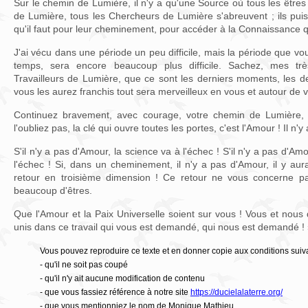
Sur le chemin de Lumière, il n'y a qu'une Source où tous les êtres
de Lumière, tous les Chercheurs de Lumière s'abreuvent ; ils pui
qu'il faut pour leur cheminement, pour accéder à la Connaissance q
J'ai vécu dans une période un peu difficile, mais la période que v
temps, sera encore beaucoup plus difficile. Sachez, mes trè
Travailleurs de Lumière, que ce sont les derniers moments, les d
vous les aurez franchis tout sera merveilleux en vous et autour de vo
Continuez bravement, avec courage, votre chemin de Lumière, 
l'oubliez pas, la clé qui ouvre toutes les portes, c'est l'Amour ! Il n'y
S'il n'y a pas d'Amour, la science va à l'échec ! S'il n'y a pas d'Amou
l'échec ! Si, dans un cheminement, il n'y a pas d'Amour, il y aura
retour en troisième dimension ! Ce retour ne vous concerne p
beaucoup d'êtres.
Que l'Amour et la Paix Universelle soient sur vous ! Vous et nou
unis dans ce travail qui vous est demandé, qui nous est demandé !
Vous pouvez reproduire ce texte et en donner copie aux conditions suiv
- qu'il ne soit pas coupé
- qu'il n'y ait aucune modification de contenu
- que vous fassiez référence à notre site
https://ducielalaterre.org/
- que vous mentionniez le nom de Monique Mathieu