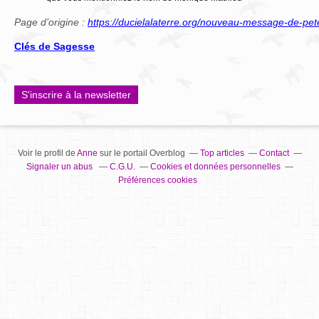
Page d’origine :
https://ducielalaterre.org/nouveau-message-de-pet
Clés de Sagesse
S'inscrire à la newsletter
Voir le profil de
Anne
sur le portail Overblog
Top articles
Contact
Signaler un abus
C.G.U.
Cookies et données personnelles
Préférences cookies