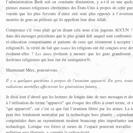
l’administration Bush soit en constante diminution, y a-t-il eu une quel
pieuses masses religieuses chrétiennes des États-Unis à propos de cette g
voyons que les plus fervents d’entre eux sont plus opposés à l’avorte
meurtre de gens au prétexte qu’ils appellent leur dieu Allah.
Comprenez s’il vous plaît qu’en disant cela nous n’en jugeons AUCUN ! 
dans des messages précédents que le plus grand défi auquel sont confrontés le
ré-éducation compatissante et patiente de ceux qui résisteront à accepter l
religion(8), la vérité du fait que
toutes
les religions ont été conçues avec de
évoluent-elles ?
Les âmes
évoluent à mesure que les gens grandissent
doctrines religieuses qui leur ont été enseignées(9).
Maintenant Mère, poursuivons.
Il y a quelques questions à propos de l'uranium appauvri. En gros, toute
radiations mortelles affecteront les générations futures.
Je dirai tout d’abord que les lecteurs de longue date de mes messages et de
à l’utilisation du terme "appauvri" qui évoque des effets à court terme, et s
"qui appauvrit", car c’est ce que fait l’uranium libéré par les armes. La t
peut être totalement neutralisé par la technologie hors planète ; cependan
congénitales dues au rayonnement seraient beaucoup plus importantes sans 
technologie. Lorsque vos frères et sœurs de l’espace pourront travailler 
pollution sera éliminée, y compris la radioactivité.