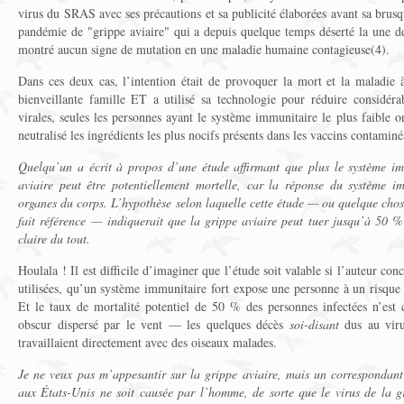
virus du SRAS avec ses précautions et sa publicité élaborées avant sa brusq
pandémie de "grippe aviaire" qui a depuis quelque temps déserté la une de
montré aucun signe de mutation en une maladie humaine contagieuse(4).
Dans ces deux cas, l’intention était de provoquer la mort et la maladie 
bienveillante famille ET a utilisé sa technologie pour réduire considér
virales, seules les personnes ayant le système immunitaire le plus faible on
neutralisé les ingrédients les plus nocifs présents dans les vaccins contaminé
Quelqu’un a écrit à propos d’une étude affirmant que plus le système imm
aviaire peut être potentiellement mortelle, car la réponse du système i
organes du corps. L’hypothèse selon laquelle cette étude — ou quelque cho
fait référence — indiquerait que la grippe aviaire peut tuer jusqu’à 50 %
claire du tout.
Houlala ! Il est difficile d’imaginer que l’étude soit valable si l’auteur con
utilisées, qu’un système immunitaire fort expose une personne à un risque
Et le taux de mortalité potentiel de 50 % des personnes infectées n’est 
obscur dispersé par le vent — les quelques décès
soi-disant
dus au viru
travaillaient directement avec des oiseaux malades.
Je ne veux pas m’appesantir sur la grippe aviaire, mais un correspondant 
aux États-Unis ne soit causée par l’homme, de sorte que le virus de la gr