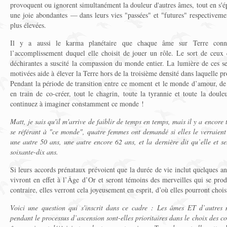
provoquent ou ignorent simultanément la douleur d'autres âmes, tout en s'ép
une joie abondantes — dans leurs vies "passées" et "futures" respectivemen
plus élevées.
Il y a aussi le karma planétaire que chaque âme sur Terre conna
l’accomplissement duquel elle choisit de jouer un rôle. Le sort de ceux 
déchirantes a suscité la compassion du monde entier. La lumière de ces se
motivées aide à élever la Terre hors de la troisième densité dans laquelle pro
Pendant la période de transition entre ce moment et le monde d’amour, de
en train de co-créer, tout le chagrin, toute la tyrannie et toute la douleu
continuez à imaginer constamment ce monde !
Matt, je sais qu'il m'arrive de faiblir de temps en temps, mais il y a encore
se référant à "ce monde", quatre femmes ont demandé si elles le verraient
une autre 50 ans, une autre encore 62 ans, et la dernière dit qu’elle et se
soixante-dix ans.
Si leurs accords prénataux prévoient que la durée de vie inclut quelques an
vivront en effet à l’Âge d’Or et seront témoins des merveilles qui se pro
contraire, elles verront cela joyeusement en esprit, d’où elles pourront chois
Voici une question qui s'inscrit dans ce cadre : Les âmes ET d’autres 
pendant le processus d’ascension sont-elles prioritaires dans le choix des cor