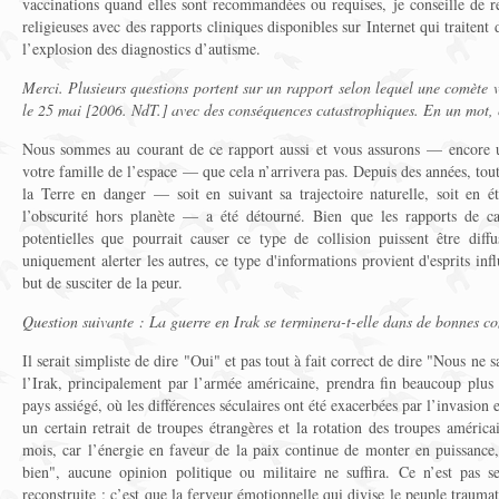
vaccinations quand elles sont recommandées ou requises, je conseille de r
religieuses avec des rapports cliniques disponibles sur Internet qui traitent 
l’explosion des diagnostics d’autisme.
Merci. Plusieurs questions portent sur un rapport selon lequel une comète v
le 25 mai [2006. NdT.] avec des conséquences catastrophiques. En un mot, c
Nous sommes au courant de ce rapport aussi et vous assurons — encore un
votre famille de l’espace — que cela n’arrivera pas. Depuis des années, tout
la Terre en danger — soit en suivant sa trajectoire naturelle, soit en ét
l’obscurité hors planète — a été détourné. Bien que les rapports de c
potentielles que pourrait causer ce type de collision puissent être diff
uniquement alerter les autres, ce type d'informations provient d'esprits infl
but de susciter de la peur.
Question suivante : La guerre en Irak se terminera-t-elle dans de bonnes c
Il serait simpliste de dire "Oui" et pas tout à fait correct de dire "Nous ne
l’Irak, principalement par l’armée américaine, prendra fin beaucoup plus t
pays assiégé, où les différences séculaires ont été exacerbées par l’invasion et
un certain retrait de troupes étrangères et la rotation des troupes améric
mois, car l’énergie en faveur de la paix continue de monter en puissance
bien", aucune opinion politique ou militaire ne suffira. Ce n’est pas s
reconstruite ; c’est que la ferveur émotionnelle qui divise le peuple traumati