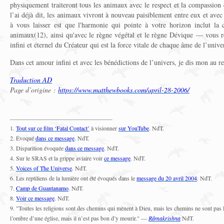
physiquement traiteront tous les animaux avec le respect et la compassio
l’ai déjà dit, les animaux vivront à nouveau paisiblement entre eux et avec
à vous laisser est que l'harmonie qui pointe à votre horizon inclut la
animaux(12), ainsi qu'avec le règne végétal et le règne Dévique — vous re
infini et éternel du Créateur qui est la force vitale de chaque âme de l’unive
Dans cet amour infini et avec les bénédictions de l’univers, je dis mon au re
Traduction AD
Page d’origine :
https://www.matthewbooks.com/april-28-2006/
1.
Tout sur ce film ‘Fatal Contact’
à visionner
sur YouTube
. NdT.
2. Évoqué
dans ce message
. NdT.
3. Disparition évoquée
dans ce message
. NdT.
4. Sur le SRAS et la grippe aviaire voir
ce message
. NdT.
5.
Voices of The Universe
. NdT.
6. Les reptiliens de la lumière ont été évoqués dans le
message du 20 avril 2004
. NdT.
7.
Camp de Guantanamo
. NdT.
8.
Voir ce message
. NdT.
9. "Toutes les religions sont des chemins qui mènent à Dieu, mais les chemins ne sont pas Di
l’ombre d’une église, mais il n’est pas bon d’y mourir." —
Râmakrishna
NdT.