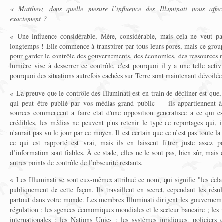
« Matthew, dans quelle mesure l’influence des Illuminati nous affecte
exactement ?
« Une influence considérable, Mère, considérable, mais cela ne veut pas
longtemps ! Elle commence à transpirer par tous leurs pores, mais ce groupe
pour garder le contrôle des gouvernements, des économies, des ressources na
lumière vise à desserrer ce contrôle, c'est pourquoi il y a une telle acti
pourquoi des situations autrefois cachées sur Terre sont maintenant dévoilée
« La preuve que le contrôle des Illuminati est en train de décliner est que
qui peut être publié par vos médias grand public — ils appartiennent 
sources commencent à faire état d'une opposition généralisée à ce qui e
crédibles, les médias ne peuvent plus retenir le type de reportages qui, 
n'aurait pas vu le jour par ce moyen. Il est certain que ce n’est pas toute la 
ce qui est rapporté est vrai, mais ils en laissent filtrer juste assez 
d’information sont fiables. À ce stade, elles ne le sont pas, bien sûr, mais 
autres points de contrôle de l’obscurité restants.
« Les Illuminati se sont eux-mêmes attribué ce nom, qui signifie "les éclai
publiquement de cette façon. Ils travaillent en secret, cependant les résul
partout dans votre monde. Les membres Illuminati dirigent les gouverneme
régulation ; les agences économiques mondiales et le secteur bancaire ; les 
internationales ; les Nations Unies ; les systèmes juridiques, policiers e