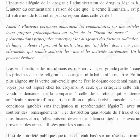
l’industrie illégale de la drogue ; l’administration de drogues légales à 
L’auteur du commentaire a raison de dire que "le terme Illuminati… est p
Et votre monde tout entier peut se réjouir dans cette vérité !
Amen ! Plusieurs personnes aimeraient tes commentaires sur des articles 
leurs propres préoccupations au sujet de la "façon de penser" — 
préoccupations principales concernent les dirigeants des factions radicales
de haine violente et prônant la destruction des "infidèles" donné aux jeun
elle-même, qui semble soutenir les vues et les activités extrémistes. Un 
peuvent évoluer.
L’aspect fanatique des musulmans est mis en avant, en grande partie à caus
les principes de cette religion n'encouragent ni la haine ni le meurtre. En fa
plus alignée sur la vérité universelle que ne l'est le dogme occidental mais,
voyez pas cet aspect chez les croyants. À ceux qui critiquent cette re
voudrais demander de la comparer à celle des chrétiens qui soutienn
américain : meurtre d’un quart de million ou plus de civils musulmans ; e
conditions ignobles sans inculpation ni représentation légale(7), avec ut
soutirer des "renseignements" ; et destruction quasi-totale de l’Irak et de
musulmanes afin qu’elles puissent devenir des "démocraties", mais avec un
provenant des armes utilisées pour les soumettre.
Il est de notoriété publique que tout cela était basé sur un réseau de trom