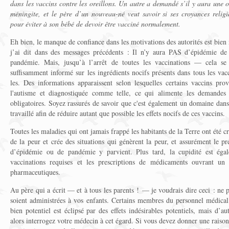
dans les vaccins contre les oreillons. Un autre a demandé s’il y aura une o
méningite, et le père d’un nouveau-né veut savoir si ses croyances religi
pour éviter à son bébé de devoir être vacciné normalement.
Eh bien, le manque de confiance dans les motivations des autorités est bien 
j’ai dit dans des messages précédents : Il n’y aura PAS d’épidémie de
pandémie. Mais, jusqu’à l’arrêt de toutes les vaccinations — cela se 
suffisamment informé sur les ingrédients nocifs présents dans tous les va
les. Des informations apparaissent selon lesquelles certains vaccins pr
l'autisme et diagnostiquée comme telle, ce qui alimente les demandes v
obligatoires. Soyez rassurés de savoir que c'est également un domaine dans 
travaillé afin de réduire autant que possible les effets nocifs de ces vaccins.
Toutes les maladies qui ont jamais frappé les habitants de la Terre ont été cr
de la peur et crée des situations qui génèrent la peur, et assurément le p
d’épidémie ou de pandémie y parvient. Plus tard, la cupidité est égal
vaccinations requises et les prescriptions de médicaments ouvrant un 
pharmaceutiques.
Au père qui a écrit — et à tous les parents ! — je voudrais dire ceci : ne 
soient administrées à vos enfants. Certains membres du personnel médical
bien potentiel est éclipsé par des effets indésirables potentiels, mais d’au
alors interrogez votre médecin à cet égard. Si vous devez donner une raiso