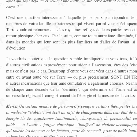
âmes qui sont déjà ici et veulent une autre vie sur Terre devront-elles atte
corps ?
C’est une question intéressante à laquelle je ne peux pas répondre. Je
membres de votre famille extraterrestre qui vivent parmi vous spécifiquem
Terre voudront retourner dans les royaumes refuges de leurs patries respective
retour physique chez eux. Par la suite, comme toute autre âme illuminée, il
dans les mondes qui leur sont les plus familiers ou d'aller de l'avant, s
d'évolution.
Je voudrais ajouter que la question semble impliquer que vous tous, à l
d’autres civilisations expressément pour aider à l’ascension, êtes des "ci
mais ce n’est pas le cas. Beaucoup d’entre vous ont vécu dans d’autres mo
entre ou avant toute vie sur Terre — ou plus précisément, SONT EN TRA
d’autres incarnations que leur âme cumulative a également choisies. Néanm
de chaque âme découle de la "dernière", qui détermine où l’âme est au
universelle régissant l’enregistrement de l’énergie et la mesure de la croissan
Merci. Un certain nombre de personnes, y compris certains thérapeutes éner
la médecine "établie", ont écrit au sujet de changements dans leur état de 
énergie élevée, exubérance émotionnelle, changements de personnalité co
poids — à l’autre : fatigue chronique, "bouffées" de chaleur accompagné
qui touche les hommes et les femmes, perte de sommeil, prise de poids inutile
la lumière. Que peux-tu dire à ces gens ?