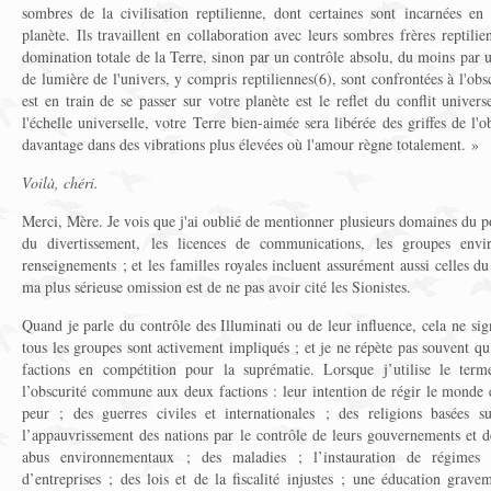
sombres de la civilisation reptilienne, dont certaines sont incarnées en
planète. Ils travaillent en collaboration avec leurs sombres frères reptilie
domination totale de la Terre, sinon par un contrôle absolu, du moins par u
de lumière de l'univers, y compris reptiliennes(6), sont confrontées à l'obsc
est en train de se passer sur votre planète est le reflet du conflit univer
l'échelle universelle, votre Terre bien-aimée sera libérée des griffes de l'o
davantage dans des vibrations plus élevées où l'amour règne totalement. »
Voilà, chéri.
Merci, Mère. Je vois que j'ai oublié de mentionner plusieurs domaines du p
du divertissement, les licences de communications, les groupes env
renseignements ; et les familles royales incluent assurément aussi celles 
ma plus sérieuse omission est de ne pas avoir cité les Sionistes.
Quand je parle du contrôle des Illuminati ou de leur influence, cela ne si
tous les groupes sont activement impliqués ; et je ne répète pas souvent qu
factions en compétition pour la suprématie. Lorsque j’utilise le terme 
l’obscurité commune aux deux factions : leur intention de régir le monde e
peur ; des guerres civiles et internationales ; des religions basées 
l’appauvrissement des nations par le contrôle de leurs gouvernements et de
abus environnementaux ; des maladies ; l’instauration de régimes 
d’entreprises ; des lois et de la fiscalité injustes ; une éducation grav