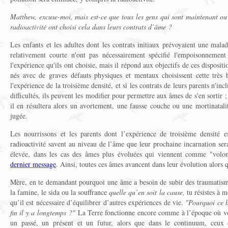
Matthew, excuse-moi, mais est-ce que tous les gens qui sont maintenant ou s
radioactivité ont choisi cela dans leurs contrats d’âme ?
Les enfants et les adultes dont les contrats initiaux prévoyaient une malad
relativement courte n'ont pas nécessairement spécifié l'empoisonnemen
l'expérience qu'ils ont choisie, mais il répond aux objectifs de ces dispositi
nés avec de graves défauts physiques et mentaux choisissent cette très 
l'expérience de la troisième densité, et si les contrats de leurs parents n'in
difficultés, ils peuvent les modifier pour permettre aux âmes de s'en sortir ; s
il en résultera alors un avortement, une fausse couche ou une mortinatali
jugée.
Les nourrissons et les parents dont l’expérience de troisième densité e
radioactivité savent au niveau de l’âme que leur prochaine incarnation se
élevée, dans les cas des âmes plus évoluées qui viennent comme "volon
dernier message
. Ainsi, toutes ces âmes avancent dans leur évolution alors 
Mère, en te demandant pourquoi une âme a besoin de subir des traumatism
la famine, le sida ou la souffrance
quelle qu’en soit la cause,
tu résistes à m
qu’il est nécessaire d’équilibrer d’autres expériences de vie.
"Pourquoi ce b
fin il y a longtemps ?"
La Terre fonctionne encore comme à l’époque où votr
un passé, un présent et un futur, alors que dans le continuum, ceux d