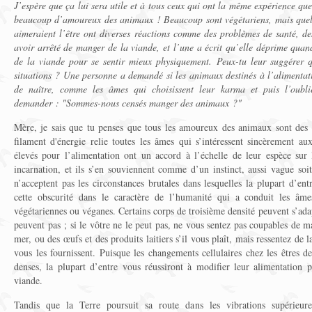
J’espère que ça lui sera utile et à tous ceux qui ont la même expérience que
beaucoup d’amoureux des animaux ! Beaucoup sont végétariens, mais quelq
aimeraient l’être ont diverses réactions comme des problèmes de santé, de
avoir arrêté de manger de la viande, et l’une a écrit qu’elle déprime qua
de la viande pour se sentir mieux physiquement. Peux-tu leur suggérer 
situations ? Une personne a demandé si les animaux destinés à l’alimentat
de naître, comme les âmes qui choisissent leur karma et puis l’oubli
demander : "Sommes-nous censés manger des animaux ?"
Mère, je sais que tu penses que tous les amoureux des animaux sont des 
filament d'énergie relie toutes les âmes qui s’intéressent sincèrement a
élevés pour l’alimentation ont un accord à l’échelle de leur espèce sur l
incarnation, et ils s’en souviennent comme d’un instinct, aussi vague soit
n’acceptent pas les circonstances brutales dans lesquelles la plupart d’ent
cette obscurité dans le caractère de l’humanité qui a conduit les âme
végétariennes ou véganes. Certains corps de troisième densité peuvent s’adap
peuvent pas ; si le vôtre ne le peut pas, ne vous sentez pas coupables de m
mer, ou des œufs et des produits laitiers s’il vous plaît, mais ressentez de 
vous les fournissent. Puisque les changements cellulaires chez les êtres 
denses, la plupart d’entre vous réussiront à modifier leur alimentation 
viande.
Tandis que la Terre poursuit sa route dans les vibrations supérieur