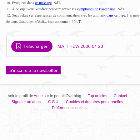
10. Évoquées dans
ce message
. NdT.
11. À ce sujet vous voudrez peut-être revoir les
symptômes de l’ascension
. NdT.
12. Suzy relate ses expériences de communication avec les animaux
dans ce livre
. J’ai mo
de deux chatounes, c’était... impressionnant ! NdT.
Télécharger
MATTHEW 2006 04 28
S'inscrire à la newsletter
Voir le profil de
Anne
sur le portail Overblog
Top articles
Contact
Signaler un abus
C.G.U.
Cookies et données personnelles
Préférences cookies