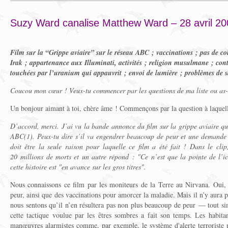
Suzy Ward canalise Matthew Ward – 28 avril 20
Film sur la “Grippe aviaire” sur le réseau ABC ; vaccinations ; pas de co
Irak ; appartenance aux Illuminati, activités ; religion musulmane ; con
touchées par l’uranium qui appauvrit ; envoi de lumière ; problèmes de s
Coucou mon cœur ! Veux-tu commencer par les questions de ma liste ou as-
Un bonjour aimant à toi, chère âme ! Commençons par la question à laquell
D’accord, merci. J’ai vu la bande annonce du film sur la grippe aviaire qui
ABC(1). Peux-tu dire s’il va engendrer beaucoup de peur et une demande 
doit être la seule raison pour laquelle ce film a été fait ! Dans le cli
20 millions de morts et un autre répond : "Ce n’est que la pointe de l’ic
cette histoire est "en avance sur les gros titres".
Nous connaissons ce film par les moniteurs de la Terre au Nirvana. Oui, i
peur, ainsi que des vaccinations pour amorcer la maladie. Mais il n’y aura 
nous sentons qu’il n’en résultera pas non plus beaucoup de peur — tout si
cette tactique voulue par les êtres sombres a fait son temps. Les habitan
manœuvres alarmistes comme, par exemple, le système d'alerte terroriste p