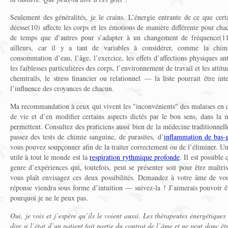
Seulement des généralités, je le crains. L’énergie entrante de ce que certa
déesse(10) affecte les corps et les émotions de manière différente pour cha
de temps que d’autres pour s’adapter à un changement de fréquence(11)
ailleurs, car il y a tant de variables à considérer, comme la chimie
consommation d’eau, l’âge, l’exercice, les effets d’affections physiques ant
les faiblesses particulières des corps, l’environnement de travail et les attit
chemtrails, le stress financier ou relationnel — la liste pourrait être int
l’influence des croyances de chacun.
Ma recommandation à ceux qui vivent les "inconvénients" des malaises en 
de vie et d’en modifier certains aspects dictés par le bon sens, dans la 
permettent. Consultez des praticiens aussi bien de la médecine traditionnelle
passez des tests de chimie sanguine, de parasites, d’
inflammation de bas-
vous pouvez soupçonner afin de la traiter correctement ou de l’éliminer. Un
utile à tout le monde est la
respiration rythmique profonde
. Il est possible
genre d’expériences qui, toutefois, peut se présenter soit pour être maîtris
vous plaît envisagez ces deux possibilités. Demandez à votre âme de vou
réponse viendra sous forme d’intuition — suivez-la ! J’aimerais pouvoir êt
pourquoi je ne le peux pas.
Oui, je vois et j’espère qu’ils le voient aussi. Les thérapeutes énergétiqu
dire si l’état d’un patient fait partie du contrat de l’âme et ne peut donc êtr