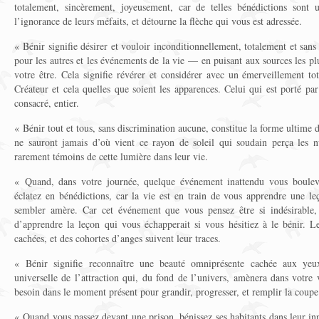
totalement, sincèrement, joyeusement, car de telles bénédictions sont
l’ignorance de leurs méfaits, et détourne la flèche qui vous est adressée.
« Bénir signifie désirer et vouloir inconditionnellement, totalement et san
pour les autres et les événements de la vie — en puisant aux sources les pl
votre être. Cela signifie révérer et considérer avec un émerveillement to
Créateur et cela quelles que soient les apparences. Celui qui est porté par
consacré, entier.
« Bénir tout et tous, sans discrimination aucune, constitue la forme ultime
ne sauront jamais d’où vient ce rayon de soleil qui soudain perça les n
rarement témoins de cette lumière dans leur vie.
« Quand, dans votre journée, quelque événement inattendu vous bouleve
éclatez en bénédictions, car la vie est en train de vous apprendre une 
sembler amère. Car cet événement que vous pensez être si indésirable, v
d’apprendre la leçon qui vous échapperait si vous hésitiez à le bénir. L
cachées, et des cohortes d’anges suivent leur traces.
« Bénir signifie reconnaître une beauté omniprésente cachée aux yeux 
universelle de l’attraction qui, du fond de l’univers, amènera dans votre
besoin dans le moment présent pour grandir, progresser, et remplir la coupe 
« Quand vous passez devant une prison, bénissez ses habitants dans leur inn