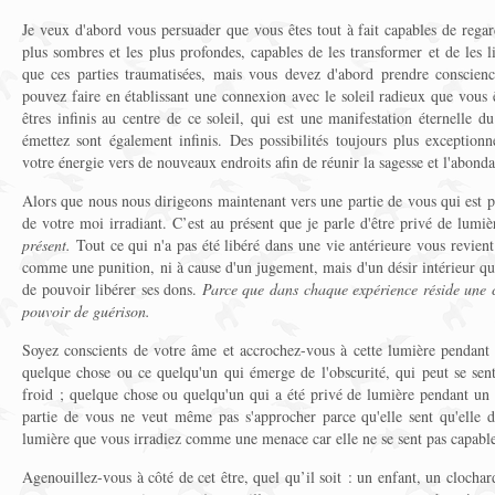
Je veux d'abord vous persuader que vous êtes tout à fait capables de rega
plus sombres et les plus profondes, capables de les transformer et de les l
que ces parties traumatisées, mais vous devez d'abord prendre conscien
pouvez faire en établissant une connexion avec le soleil radieux que vous
êtres infinis au centre de ce soleil, qui est une manifestation éternelle 
émettez sont également infinis. Des possibilités toujours plus exceptionn
votre énergie vers de nouveaux endroits afin de réunir la sagesse et l'abonda
Alors que nous nous dirigeons maintenant vers une partie de vous qui est p
de votre moi irradiant. C’est au présent que je parle d'être privé de lumi
présent.
Tout ce qui n'a pas été libéré dans une vie antérieure vous revient
comme une punition, ni à cause d'un jugement, mais d'un désir intérieur que
de pouvoir libérer ses dons.
Parce que dans chaque expérience réside une 
pouvoir de guérison.
Soyez conscients de votre âme et accrochez-vous à cette lumière pendant
quelque chose ou ce quelqu'un qui émerge de l'obscurité, qui peut se sent
froid ; quelque chose ou quelqu'un qui a été privé de lumière pendant un 
partie de vous ne veut même pas s'approcher parce qu'elle sent qu'elle do
lumière que vous irradiez comme une menace car elle ne se sent pas capable
Agenouillez-vous à côté de cet être, quel qu’il soit : un enfant, un cloc