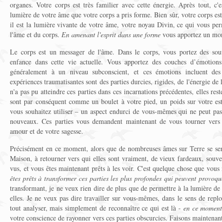
organes. Votre corps est très familier avec cette énergie. Après tout, c'e
lumière de votre âme que votre corps a pris forme. Bien sûr, votre corps es
il est la lumière vivante de votre âme, votre noyau Divin, ce qui vous perm
l'âme et du corps.
En amenant l'esprit dans une forme
vous apportez un morc
Le corps est un messager de l'âme. Dans le corps, vous portez des sou
enfance dans cette vie actuelle. Vous apportez des couches d’émotions 
généralement à un niveau subconscient, et ces émotions incluent des 
expériences traumatisantes sont des parties durcies, rigides, de l'énergie de
n'a pas pu atteindre ces parties dans ces incarnations précédentes, elles res
sont par conséquent comme un boulet à votre pied, un poids sur votre es
vous souhaitez utiliser – un aspect endurci de vous-mêmes qui ne peut pas
nouveaux. Ces parties vous demandent maintenant de vous tourner vers e
amour et de votre sagesse.
Précisément en ce moment, alors que de nombreuses âmes sur Terre se sen
Maison, à retourner vers qui elles sont vraiment, de vieux fardeaux, souven
vus, et vous êtes maintenant prêts à les voir. C'est quelque chose que vous
êtes prêts à transformer ces parties les plus profondes qui peuvent provoqu
transformant, je ne veux rien dire de plus que de permettre à la lumière de
elles. Je ne veux pas dire travailler sur vous-mêmes, dans le sens de replo
tout analyser, mais simplement de reconnaître ce qui est là -
en ce momen
votre conscience de rayonner vers ces parties obscurcies. Faisons maintenant