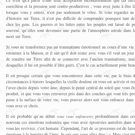
Ce n'est qu'à partir d'une telle acceptation inconditionnelle que cet en
coercition et la pression sont contre-productives ; vous avez juste à être 
lorsque vous y entrez, n'est pas seulement le vôtre. Si vous regardez ne 
d'histoire sur Terre, il n'est pas difficile de comprendre pourquoi tant 
chez les gens. Les guerres et les luttes entre les peuples ont laissé de p
souvent, qu’elles sont devenues une partie de l'atmosphère astrale dans l
mort sur Terre.
Si vous ne transformez pas un traumatisme émotionnel au cours d’une vie te
retourner à la Maison, et il sait qu'il doit rester avec vous s'il veut un jou
de renaître sur Terre afin de se connecter avec l'ancien traumatisme, mai
desquelles il lui est possible d’être guéri. C'est le cas actuellement pour be
Il est presque certain que vous rencontrerez dans cette vie, par le biais 
circonstances à travers lesquelles la vieille douleur en vous est activée et r
l'avez choisi depuis votre âme, depuis le point central du soleil que vous ête
produit, et que vous vous retrouvez pris dans des couches qui vont très pr
passe à la surface de votre vie, vous pouvez alors soit vous enfoncer dans 
vous avez ce choix.
Il est probable qu’au début
vous vous enfoncerez
profondément dans ces 
nouveau ces émotions redoutées que vous avez éprouvées autrefois dans u
vous les revivrez, c'est humain. Cependant, l'art de ce processus est de laiss
émotions à la lumière de l'âme. Je sais que vous allez dire : « Mais c'est très 