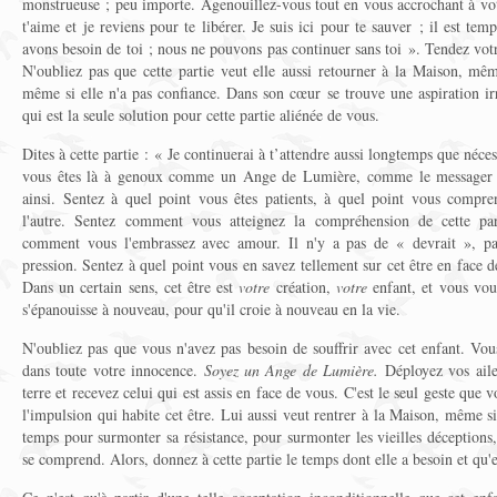
monstrueuse ; peu importe. Agenouillez-vous tout en vous accrochant à votr
t'aime et je reviens pour te libérer. Je suis ici pour te sauver ; il est t
avons besoin de toi ; nous ne pouvons pas continuer sans toi ». Tendez votr
N'oubliez pas que cette partie veut elle aussi retourner à la Maison, même 
même si elle n'a pas confiance. Dans son cœur se trouve une aspiration irr
qui est la seule solution pour cette partie aliénée de vous.
Dites à cette partie : « Je continuerai à t’attendre aussi longtemps que néces
vous êtes là à genoux comme un Ange de Lumière, comme le messager de
ainsi. Sentez à quel point vous êtes patients, à quel point vous compre
l'autre. Sentez comment vous atteignez la compréhension de cette pa
comment vous l'embrassez avec amour. Il n'y a pas de « devrait », pas
pression. Sentez à quel point vous en savez tellement sur cet être en face de
Dans un certain sens, cet être est
votre
création,
votre
enfant, et vous voul
s'épanouisse à nouveau, pour qu'il croie à nouveau en la vie.
N'oubliez pas que vous n'avez pas besoin de souffrir avec cet enfant. Vous
dans toute votre innocence.
Soyez un Ange de Lumière.
Déployez vos aile
terre et recevez celui qui est assis en face de vous. C'est le seul geste que 
l'impulsion qui habite cet être. Lui aussi veut rentrer à la Maison, même si 
temps pour surmonter sa résistance, pour surmonter les vieilles déceptions, la
se comprend. Alors, donnez à cette partie le temps dont elle a besoin et qu'e