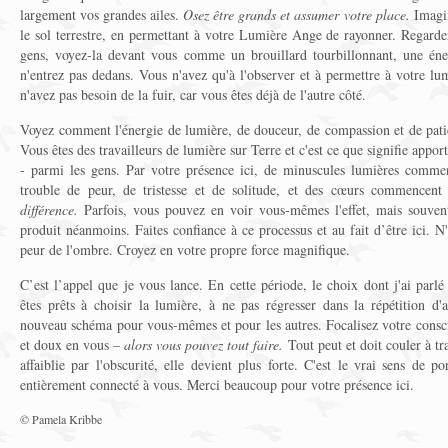
largement vos grandes ailes.
Osez être grands et assumer votre place.
Imagin
le sol terrestre, en permettant à votre Lumière Ange de rayonner. Regarde
gens, voyez-la devant vous comme un brouillard tourbillonnant, une éner
n'entrez pas dedans. Vous n'avez qu'à l'observer et à permettre à votre lum
n'avez pas besoin de la fuir, car vous êtes déjà de l'autre côté.
Voyez comment l'énergie de lumière, de douceur, de compassion et de pati
Vous êtes des travailleurs de lumière sur Terre et c'est ce que signifie appor
- parmi les gens. Par votre présence ici, de minuscules lumières commen
trouble de peur, de tristesse et de solitude, et des cœurs commencent
différence.
Parfois, vous pouvez en voir vous-mêmes l'effet, mais souven
produit néanmoins. Faites confiance à ce processus et au fait d’être ici. N
peur de l'ombre. Croyez en votre propre force magnifique.
C’est l’appel que je vous lance. En cette période, le choix dont j'ai par
êtes prêts à choisir la lumière, à ne pas régresser dans la répétition d
nouveau schéma pour vous-mêmes et pour les autres. Focalisez votre conscie
et doux en vous –
alors vous pouvez tout faire.
Tout peut et doit couler à tr
affaiblie par l'obscurité, elle devient plus forte. C'est le vrai sens de p
entièrement connecté à vous. Merci beaucoup pour votre présence ici.
© Pamela Kribbe