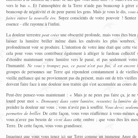
vers le bas ». Et l'atmosphère de la Terre n'aide pas beaucoup à gérer c
beaucoup de négativité et de peur parmi les gens. Mais je vous le dis,
vous ê
faites entrer la nouvelle ère.
Soyez conscients de votre pouvoir ! Sentez l
essence - elle rayonne à l'infini.
La douleur terrestre
peut créer
une obscurité profonde, mais vous êtes bien 
laisser la lumière briller même dans les endroits les plus sombres,
profondément voir se produire. L'intention de votre âme était que cette vie 
cela pour vous vous contribuez également à alléger le fardeau collectif
d'étendre maintenant votre lumière vers le passé, et pas seulement votre 
l'humanité.
Ne vous y trompez pas, ce passé n'est pas fini, il est encore 
groupes de personnes sur Terre qui répondent constamment à de vieilles
vieille méfiance qui ne proviennent pas du présent, mais ont de très vieilles
doivent faire face à une douleur non traitée qui s'est accumulée au cours de 
Peut-être pensez-vous maintenant : « Mais je ne peux pas faire ça, je ne 
lourd pour moi ».
Demeurez dans votre lumière, ressentez la lumière de 
prendre la douleur sur vous ; vous n'avez pas à souffrir.
Vous devez seuleme
permettre de briller.
De cette façon, vous vous réaffirmez à vous-mêmes
q
vous n'avez pas besoin de
vivre
dans
cette ombre ; que vous êtes les mes
Terre. De cette façon, vous vous grandissez.
Imaginez que vous vous tenez ici sur Terre comme un immense Ange de 