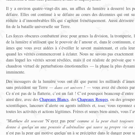
Il y a environ quatre-vingt-dix ans, un afflux de lumière a desserré les 
défaire. Elles ont continué à se défaire au cours des décennies qui ont sui
réduite à d’innombrables fils qui s’agitent frénétiquement. Aussi dérisoire so
fin de la bataille universelle sur Terre.
Les forces obscures combattent avec pour armes la division, la tromperie, l
de la lumière n’utilisent que le pouvoir de l’amour et, dans le continuum, el
âmes que vous avez aidées à s’éveiller le savent maintenant, et cela leur
quand les vérités commenceront à éclater. Nous ne savons pas exactement q
dans lequel les vérités seront révélées, mais il est réaliste de prévoir que
chaudron virtuel de perturbations émotionnelles — la phase la plus dynami
imminente.
Des messagers de la lumière vous ont dit que parmi les milliards d’âmes 
sans précédent sur Terre
— dans cet univers ! —
vous avez été choisis par
Ce n’est pas de la flatterie, c’est un fait ! C’est pourquoi beaucoup d’entre
ainsi dire, avec des
Chapeaux Blancs
, des
Chapeaux Rouges
, ou des groupes
scientifiques, lanceurs d’alerte ou agents infiltrés et,
tous,
vous rayonnez et
toutes les activités et actions légitimes. Frères et sœurs bien-aimés, vous l’a
"Matthew dit souvent
'N’ayez pas peur'
comme si la peur était toujours n
donne à quelqu’un une poussée d’adrénaline qui sauve sa propre vie ou 
n’est pas la peur qui motive quelqu’un à se précipiter dans le danger pour s