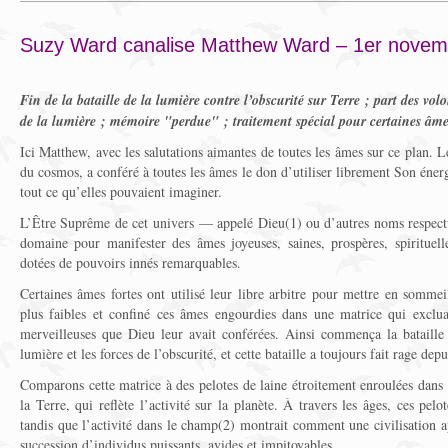
Suzy Ward canalise Matthew Ward – 1er novem
Fin de la bataille de la lumière contre l’obscurité sur Terre ; part des volon
de la lumière ; mémoire "perdue" ; traitement spécial pour certaines âm
Ici Matthew, avec les salutations aimantes de toutes les âmes sur ce plan. 
du cosmos, a conféré à toutes les âmes le don d’utiliser librement Son éne
tout ce qu’elles pouvaient imaginer.
L’Être Suprême de cet univers — appelé Dieu(1) ou d’autres noms respect
domaine pour manifester des âmes joyeuses, saines, prospères, spirituel
dotées de pouvoirs innés remarquables.
Certaines âmes fortes ont utilisé leur libre arbitre pour mettre en som
plus faibles et confiné ces âmes engourdies dans une matrice qui excluait
merveilleuses que Dieu leur avait conférées. Ainsi commença la bataille u
lumière et les forces de l’obscurité, et cette bataille a toujours fait rage dep
Comparons cette matrice à des pelotes de laine étroitement enroulées dans
la Terre, qui reflète l’activité sur la planète. À travers les âges, ces pel
tandis que l’activité dans le champ(2) montrait comment une civilisation a
succession d’individus puissants, avides et impitoyables.