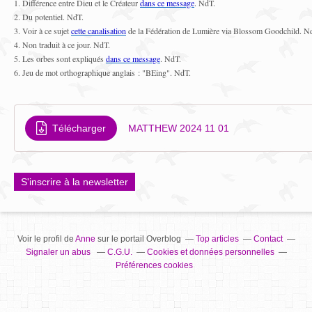
1. Différence entre Dieu et le Créateur
dans ce message
. NdT.
2.
Du potentiel. NdT.
3. Voir à ce sujet
cette canalisation
de la Fédération de Lumière via Blossom Goodchild. N
4.
Non traduit à ce jour. NdT.
5.
Les orbes sont expliqués
dans ce message
. NdT.
6.
Jeu de mot orthographique anglais : "BEing". NdT.
Télécharger
MATTHEW 2024 11 01
S'inscrire à la newsletter
Voir le profil de
Anne
sur le portail Overblog
Top articles
Contact
Signaler un abus
C.G.U.
Cookies et données personnelles
Préférences cookies