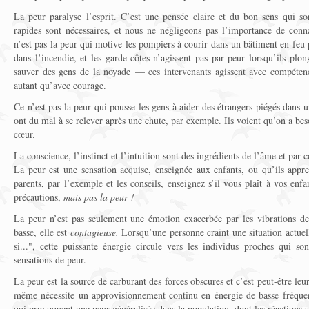
La peur paralyse l’esprit. C’est une pensée claire et du bon sens qui so
rapides sont nécessaires, et nous ne négligeons pas l’importance de conna
n’est pas la peur qui motive les pompiers à courir dans un bâtiment en feu 
dans l’incendie, et les garde-côtes n’agissent pas par peur lorsqu’ils plo
sauver des gens de la noyade — ces intervenants agissent avec compétenc
autant qu’avec courage.
Ce n’est pas la peur qui pousse les gens à aider des étrangers piégés dans u
ont du mal à se relever après une chute, par exemple. Ils voient qu’on a bes
cœur.
La conscience, l’instinct et l’intuition sont des ingrédients de l’âme et par 
La peur est une sensation acquise, enseignée aux enfants, ou qu’ils appre
parents, par l’exemple et les conseils, enseignez s’il vous plaît à vos enf
précautions,
mais pas la peur !
La peur n’est pas seulement une émotion exacerbée par les vibrations d
basse, elle est
contagieuse.
Lorsqu’une personne craint une situation actue
si...", cette puissante énergie circule vers les individus proches qui so
sensations de peur.
La peur est la source de carburant des forces obscures et c’est peut-être leur
même nécessite un approvisionnement continu en énergie de basse fréquenc
qui provoquent une peur généralisée dans la population, dont les réactions a