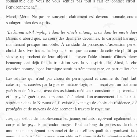
souhaitable que vous ne vous sentiez pas tout à fait en contact étroit
l'environnement."
Merci, Mère. Ne pas se souvenir clairement est devenu monnaie couran
soulagera bien des esprits.
"Le karma est-il impliqué dans les rituels sataniques ou dans les morts due
Disons d’abord que, au cours des dernières décennies, le carrousel karmique
maintenant presque immobile. À ce stade du processus d’ascension person
choisi de suivre toutes les leçons karmiques au cours de cette vie plutôt q
vies se rapprochent de leur objectif — avec l'aide aimante d'âmes bienv
beaucoup ont déjà fait la transition vers la vie spirituelle. Ainsi, le 
question comme leçon karmique serait extrêmement rare, en particulier chez
Les adultes qui n’ont pas choisi de périr quand et comme ils l’ont fa
catastrophes causées par la guerre météorologique — reçoivent un traitemen
guérison de Nirvana, avec des assistants médicaux constamment présents. L
et la psyché guérie, ces personnes bénéficient d'un avancement dans leur sta
supérieur dans le Nirvana où il existe davantage de choix de résidence, d
protégées et de moyens de déplacement à travers le royaume.
Jusqu'au début de l'adolescence les jeunes enfants reçoivent également un
corps et les psychismes endommagés. Tout au long du processus de rétabl
amour par un soignant personnel et des conseillers qualifiés organisent des e
cours adaptés à l'âge, conçus pour réduire l'intensité de la mémoire cellulair