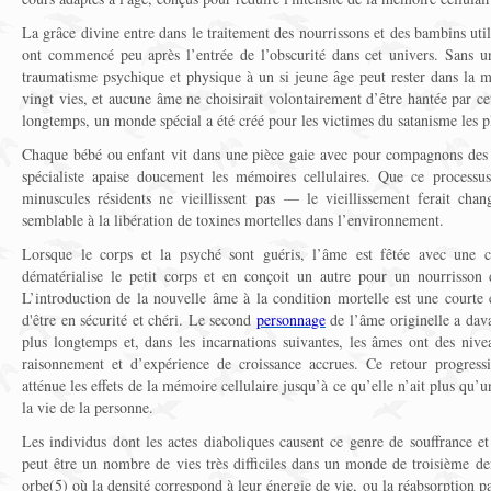
La grâce divine entre dans le traitement des nourrissons et des bambins utili
ont commencé peu après l’entrée de l’obscurité dans cet univers. Sans un
traumatisme psychique et physique à un si jeune âge peut rester dans la m
vingt vies, et aucune âme ne choisirait volontairement d’être hantée par ce
longtemps, un monde spécial a été créé pour les victimes du satanisme les p
Chaque bébé ou enfant vit dans une pièce gaie avec pour compagnons de
spécialiste apaise doucement les mémoires cellulaires. Que ce processu
minuscules résidents ne vieillissent pas — le vieillissement ferait change
semblable à la libération de toxines mortelles dans l’environnement.
Lorsque le corps et la psyché sont guéris, l’âme est fêtée avec une c
dématérialise le petit corps et en conçoit un autre pour un nourrisson
L’introduction de la nouvelle âme à la condition mortelle est une courte 
d'être en sécurité et chéri. Le second
personnage
de l’âme originelle a dav
plus longtemps et, dans les incarnations suivantes, les âmes ont des nive
raisonnement et d’expérience de croissance accrues. Ce retour progres
atténue les effets de la mémoire cellulaire jusqu’à ce qu’elle n’ait plus qu’u
la vie de la personne.
Les individus dont les actes diaboliques causent ce genre de souffrance 
peut être un nombre de vies très difficiles dans un monde de troisième de
orbe(5) où la densité correspond à leur énergie de vie, ou la réabsorption p