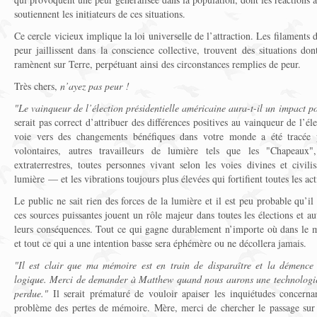
soutiennent les initiateurs de ces situations.
Ce cercle vicieux implique la loi universelle de l’attraction. Les filaments
peur jaillissent dans la conscience collective, trouvent des situations don
ramènent sur Terre, perpétuant ainsi des circonstances remplies de peur.
Très chers,
n’ayez pas peur !
"Le vainqueur de l’élection présidentielle américaine aura-t-il un impact po
serait pas correct d’attribuer des différences positives au vainqueur de l’él
voie vers des changements bénéfiques dans votre monde a été tracée
volontaires, autres travailleurs de lumière tels que les "Chapeaux
extraterrestres, toutes personnes vivant selon les voies divines et civili
lumière — et les vibrations toujours plus élevées qui fortifient toutes les act
Le public ne sait rien des forces de la lumière et il est peu probable qu’i
ces sources puissantes jouent un rôle majeur dans toutes les élections et aut
leurs conséquences. Tout ce qui gagne durablement n’importe où dans le m
et tout ce qui a une intention basse sera éphémère ou ne décollera jamais.
"Il est clair que ma mémoire est en train de disparaître et la démence
logique. Merci de demander à Matthew quand nous aurons une technologie
perdue."
Il serait prématuré de vouloir apaiser les inquiétudes concerna
problème des pertes de mémoire. Mère, merci de chercher le passage sur ce