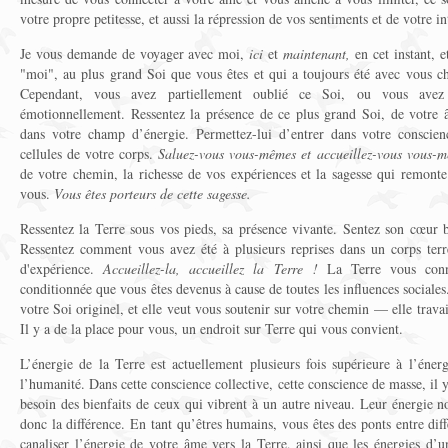
votre propre petitesse, et aussi la répression de vos sentiments et de votre in
Je vous demande de voyager avec moi,
ici
et
maintenant,
en cet instant, 
"moi", au plus grand Soi que vous êtes et qui a toujours été avec vous ch
Cependant, vous avez partiellement oublié ce Soi, ou vous avez
émotionnellement. Ressentez la présence de ce plus grand Soi, de votre 
dans votre champ d’énergie. Permettez-lui d’entrer dans votre conscienc
cellules de votre corps.
Saluez-vous vous-mêmes et accueillez-vous vous-m
de votre chemin, la richesse de vos expériences et la sagesse qui remonte
vous.
Vous êtes porteurs de cette sagesse.
Ressentez la Terre sous vos pieds, sa présence vivante. Sentez son cœur
Ressentez comment vous avez été à plusieurs reprises dans un corps terr
d'expérience.
Accueillez-la, accueillez la Terre !
La Terre vous conn
conditionnée que vous êtes devenus à cause de toutes les influences sociale
votre Soi originel, et elle veut vous soutenir sur votre chemin — elle trava
Il y a de la place pour vous, un endroit sur Terre qui vous convient.
L’énergie de la Terre est actuellement plusieurs fois supérieure à l’éner
l’humanité. Dans cette conscience collective, cette conscience de masse, il y
besoin des bienfaits de ceux qui vibrent à un autre niveau. Leur énergie no
donc la différence. En tant qu’êtres humains, vous êtes des ponts entre dif
canaliser l’énergie de votre âme vers la Terre, ainsi que les énergies d’