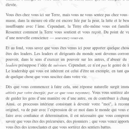
élevée.
Vous êtes chez vous ici sur Terre, mais vous ne vous sentez pas chez vous 
masse, dans la mesure où elle est encore liée par la peur, la lutte et le be
insuffisante avec l’âme. Cependant, la Terre elle-même vous est familiè
Ressentez comment la Terre vous soutient et vous reçoit. Du point de vu
d’une nouvelle conscience —
souvenez-vous-en.
Et au fond, vous savez que vous êtes venus ici pour apporter quelque chos
êtes des leaders. Les leaders et dirigeants du monde sont devenus corrom
pouvoir, dans le sens d’exercer un pouvoir sur les autres, d’abuser du 
leaders
présuppose l’idée de
suiveurs.
Cependant, ce n’est
pas
le genre de l
Le leadership qui vous est inhérent est celui d'être un exemple, en tant qu
de quelque chose que vous suscitez dans votre vie.
Dès que vous commencez à faire cela, une réponse naturelle surgit im
attirés par votre énergie, par ce que vous rayonnez.
Vous vous sentirez alor
de guider les gens d’une manière ou d’une autre, ou de contribuer à chang
Ainsi, ce processus intérieur consistant à devenir votre "moi", à recon
originel, va de pair avec l’expression de ce moi dans le monde qui vous e
faire avec confiance et détermination, il est nécessaire que vous compren
savoir que vous êtes des précurseurs, des pionniers ; que vous venez appor
vous êtes des iconoclastes et que vous sortirez des sentiers battus.