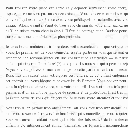
Pour trouver votre place sur Terre et y déposer activement votre énergi
espace, et ce ne sera pas un espace existant. Vous concevez et réalisez 
convient, qui est en cohérence avec votre prédisposition naturelle, avec vot
unique. Alors, quand il s’agit de trouver le chemin de votre âme, sachez 
qu’il ne suivra aucun chemin établi. Il faut du courage et de l’audace pou
sur vos sentiments intérieurs les plus profonds.
Je vous invite maintenant à faire deux petits exercices afin que votre che
vous. Le premier est de vous connecter à cette partie en vous qui se sent enc
recherche une reconnaissance ou une confirmation extérieures — la partie
enfant qui aimerait "bien faire"(2) aux yeux des autres et qui a peur du rejet
Voyez si vous pouvez former une image de cette partie enfant, ou la ressen
Ressentez un endroit dans votre corps où l’énergie de cet enfant endomma
cet endroit qui vous bloque et envoyez-lui de l’amour. Vous pouvez peut-êt
dans la région de votre ventre, sous votre nombril. Des sentiments très prof
primaires d’un enfant : le manque de sécurité et de protection. Il est très 
pas cette partie de vous qui exigera toujours toute votre attention et tout vo
Vous travaillez parfois trop obstinément, ou vous êtes trop impatients. S
que vous ressentez à travers l’enfant brisé qui sommeille en vous requier
vous se trouve un enfant blessé qui a bien des fois essayé de faire desce
enfant a été intérieurement abîmé, traumatisé par le rejet, l’incompréhensi