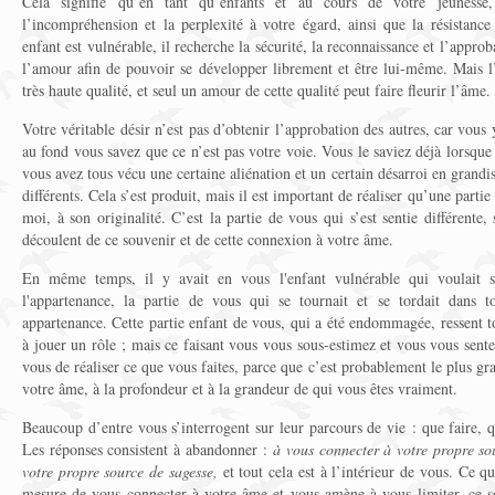
Cela signifie qu’en tant qu’enfants et au cours de votre jeunesse
l’incompréhension et la perplexité à votre égard, ainsi que la résistan
enfant est vulnérable, il recherche la sécurité, la reconnaissance et l’approb
l’amour afin de pouvoir se développer librement et être lui-même. Mais l
très haute qualité, et seul un amour de cette qualité peut faire fleurir l’âme.
Votre véritable désir n’est pas d’obtenir l’approbation des autres, car vou
au fond vous savez que ce n’est pas votre voie. Vous le saviez déjà lorsque
vous avez tous vécu une certaine aliénation et un certain désarroi en grandis
différents. Cela s’est produit, mais il est important de réaliser qu’une partie 
moi, à son originalité. C’est la partie de vous qui s’est sentie différente,
découlent de ce souvenir et de cette connexion à votre âme.
En même temps, il y avait en vous l'enfant vulnérable qui voulait s'a
l'appartenance, la partie de vous qui se tournait et se tordait dans to
appartenance. Cette partie enfant de vous, qui a été endommagée, ressent to
à jouer un rôle ; mais ce faisant vous vous sous-estimez et vous vous sentez
vous de réaliser ce que vous faites, parce que c’est probablement le plus g
votre âme, à la profondeur et à la grandeur de qui vous êtes vraiment.
Beaucoup d’entre vous s’interrogent sur leur parcours de vie : que faire, q
Les réponses consistent à abandonner :
à vous connecter à votre propre so
votre propre source de sagesse,
et tout cela est à l’intérieur de vous. Ce 
mesure de vous connecter à votre âme et vous amène à vous limiter, ce s