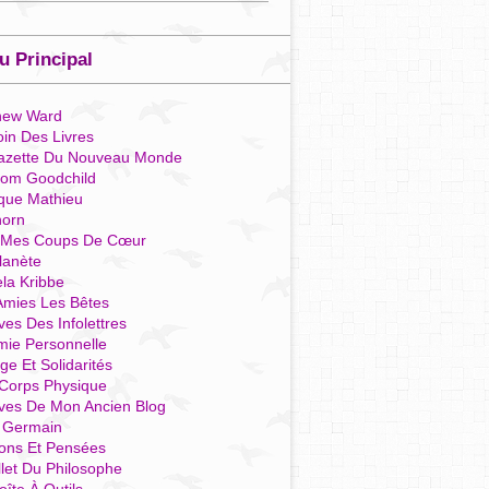
 Principal
hew Ward
in Des Livres
azette Du Nouveau Monde
som Goodchild
que Mathieu
horn
 Mes Coups De Cœur
lanète
la Kribbe
Amies Les Bêtes
ves Des Infolettres
mie Personnelle
ge Et Solidarités
Corps Physique
ives De Mon Ancien Blog
t Germain
ions Et Pensées
llet Du Philosophe