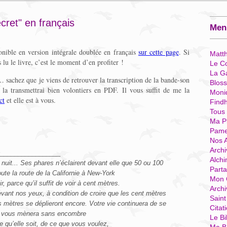
cret" en français
Menu
onible en version intégrale doublée en français
sur cette page
. Si
Matt
 lu le livre, c’est le moment d’en profiter !
Le Co
La G
sachez que je viens de retrouver la transcription de la bande-son
Blos
 la transmettrai bien volontiers en PDF. Il vous suffit de me la
Moni
ct
et elle est à vous.
Find
Tous
Ma P
Pame
Nos 
Archi
_________________
Alchi
 nuit... Ses phares n’éclairent devant elle que 50 ou 100
Parta
oute la route de la Californie à New-York
Mon 
, parce qu’il suffit de voir à cent mètres.
Arch
devant nos yeux, à condition de croire que les cent mètres
Sain
s mètres se déplieront encore. Votre vie continuera de se
Citat
le vous mènera sans encombre
Le Bi
le qu’elle soit, de ce que vous voulez,