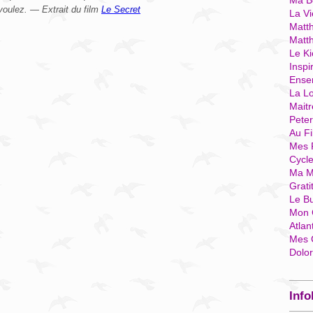
Ma Bo
voulez. — Extrait du film
Le Secret
La Vi
Matth
Matt
Le Ki
Inspi
Ense
La Lo
Mait
Pete
Au Fi
Mes 
Cycl
Ma M
Grati
Le B
Mon 
Atlan
Mes 
Dolo
Info