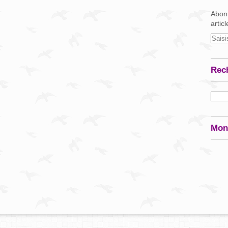
Abonn
artic
Rec
Mon