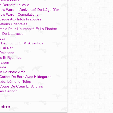
îte À Outils
e Derrière Le Voile
ew Ward – L’université De L’âge D’or
hew Ward - Compilations
osque Aux Infos Pratiques
rations Orientales
mble Pour L'humanité Et La Planète
i De L'attraction
reya
r Deunov Et O. M. Aïvanhov
l Du Net
Relations
es Et Rythmes
aison
tude
ut De Notre Âme
Carnet De Bord Avec Hildegarde
tide, Lémurie, Telos
Coups De Cœur En Anglais
res Cannon
lettre