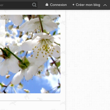
Connexion
+
Créer mon blog
e