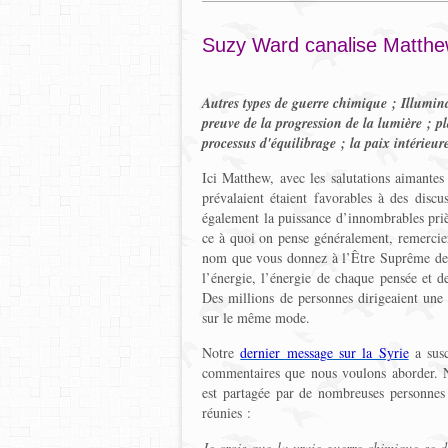
Suzy Ward canalise Matth
Autres types de guerre chimique ; Illuminat
preuve de la progression de la lumière ; 
processus d'équilibrage ; la paix intérieur
Ici Matthew, avec les salutations aimantes 
prévalaient étaient favorables à des disc
également la puissance d’innombrables prièr
ce à quoi on pense généralement, remerci
nom que vous donnez à l’Être Suprême de c
l’énergie, l’énergie de chaque pensée et d
Des millions de personnes dirigeaient une 
sur le même mode.
Notre
dernier message sur la Syrie
a susc
commentaires que nous voulons aborder. N
est partagée par de nombreuses personnes 
réunies :
Je crois que la vraie guerre chimique se d