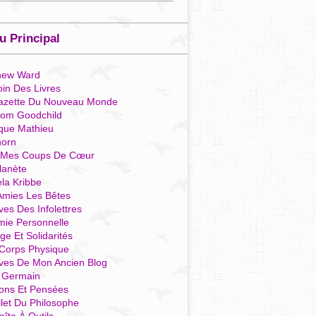
 Principal
hew Ward
in Des Livres
azette Du Nouveau Monde
som Goodchild
que Mathieu
horn
 Mes Coups De Cœur
lanète
la Kribbe
Amies Les Bêtes
ves Des Infolettres
mie Personnelle
ge Et Solidarités
Corps Physique
ives De Mon Ancien Blog
t Germain
ions Et Pensées
llet Du Philosophe