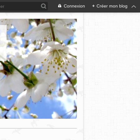
Connexion
+
Créer mon blog
e