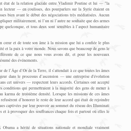
nt état de la relation glaciale entre Vladimir Poutine et lui — "la
n lecteur — en coulisses, des pourparlers sur la Syrie étaient en
usses bien avant le début des négociations très médiatisées. Aucun
pliquer militairement, ni l’un ni l’autre ne souhaite que des armes
e quelconque, et tous deux sont sensibles à l’aspect humanitaire
 cœur et de toute son âme à la mission que lui a confiée le plus
unité et la paix à votre monde. Nous savons que beaucoup de gens le
ifférente de ce que nous vous avons dit, et pour les nouveaux
 résumé des événements.
ur de l’Âge d’Or de la Terre, il s’attendait à ce que toutes les âmes
ajeur dans le processus d’ascension — une entreprise d'évolution
dans cet univers — respectent leurs accords. Certaines ont accepté
es conditions qui permettraient à la majorité des gens de mener à
 au karma de troisième densité. Lorsque les missions de ces âmes
s refusèrent d’honorer le reste de leur accord qui était de rejoindre
enues captivées par leur pouvoir au sommet du réseau des Illuminati
s et à provoquer des souffrances chaque fois et partout où elles le
k Obama a hérité de situations nationale et mondiale vraiment