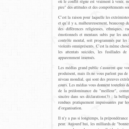
où le conflit règne est vraiment à venir, ma
pire" des attitudes et des comportements s
C’est la raison pour laquelle les extrémist
et qu’il y a, malheureusement, beaucoup de 
des différences religieuses, ethniques, 
émotionnels et mentaux subis par les anci
contrôle mental, soit programmés par les I
violents omniprésents. C’est la même chose
les attentats suicides, les fusillades d
apparemment insensés.
Les médias grand public s’assurent que vous
produisent, mais ils ne vous parlent pas de 
niveau mondial, qui sont des preuves extrê
cours. Les médias vous donnent toutefois des
de la prédominance du "meilleur", comme
sincère dans ses déclarations(3) ; la belli
rendues pratiquement impuissantes par le
d’organisation.
Il n’y a pas si longtemps, la prépondérance 
peur. Aujourd’hui, les milliards de "bonn