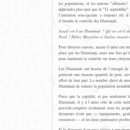
les populations, et les nations "offensées
apprendra plus tard que le "11 septembre" f
l’intention sous-jacente a toujours été 
d’étendre le contrôle des Illuminati.
Assad est-il un Illuminati ? Qu’en est-il d
Nord ? Hitler, Mussolini et Staline étaient-
Pour diverses raisons, aucun d’entre eux ne 
place par les Illuminati, mais une fois qu’i
pour maintenir le contrôle sur leurs citoyen
Les Illuminati ont besoin de l’énergie de 
génèrent une énorme quantité de peur, serv
effort de leur part. Le nombre élevé de mor
Illuminati de réduire la population mondial
Parce que la cupidité, et pas seulement la
Illuminati, il y a l’autre côté de cette méd
peuvent coopérer avidement avec les propri
dictateurs n’ont pas — équipements, gest
ressources — et les deux partenaires profit
Si le dirigeant d’un pays résiste à une prop