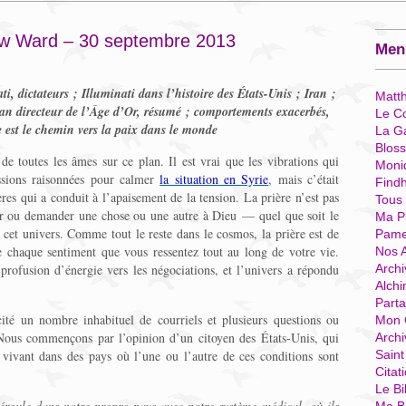
ew Ward – 30 septembre 2013
Menu
i, dictateurs ; Illuminati dans l’histoire des États-Unis ; Iran ;
Matt
plan directeur de l’Âge d’Or, résumé ; comportements exacerbés,
Le Co
e est le chemin vers la paix dans le monde
La G
Blos
de toutes les âmes sur ce plan. Il est vrai que les vibrations qui
Moni
ussions raisonnées pour calmer
la situation en Syrie
, mais c’était
Find
es qui a conduit à l’apaisement de la tension. La prière n’est pas
Tous
er ou demander une chose ou une autre à Dieu — quel que soit le
Ma P
et univers. Comme tout le reste dans le cosmos, la prière est de
Pame
e chaque sentiment que vous ressentez tout au long de votre vie.
Nos 
profusion d’énergie vers les négociations, et l’univers a répondu
Archi
Alchi
Parta
ité un nombre inhabituel de courriels et plusieurs questions ou
Mon 
ous commençons par l’opinion d’un citoyen des États-Unis, qui
Arch
vivant dans des pays où l’une ou l’autre de ces conditions sont
Sain
Citat
Le Bi
éroule dans notre propre pays avec notre système médical, où ils