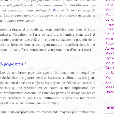
Ma Bo
le monde, plutôt que des alternatives naturelles. Nos aliments sont
La Vi
r les chemtrails, l’eau contient du
fluor
et ils sont en train de
Matth
Matt
e. Cela se passe dans notre propre pays sous prétexte de profits et
Le Ki
 de la fausse propagande.
Inspi
uses pratiques et produits qui sont nuisibles pour vous et votre
Ense
ondance. Visualiser la Terre au sein d’une lumière blanc-doré et
La Lo
Mait
r cette pureté est une prière — et vous connaissez le pouvoir de la
Pete
titions, faire des dons à des organismes qui travaillent dans le but
Au Fi
ivement à ces efforts, soutiennent votre intention d’aider à créer le
Mes 
Cycl
Ma M
du peuple syrien
?
Grati
dans de nombreux pays, des agents Illuminati ont provoqué des
Le B
 déclencher des guerres civiles, les niveaux vibratoires des plans
Mon 
 déplace ont donné aux citoyens les moyens de s’élever
en masse(1)
Atlan
Mes 
une fois qu’une rébellion est en cours, aucune implication des
Dolo
ent profondément enraciné de l’une des parties de devoir venger ce
e ses croyances religieuses ou culturelles, est pour elle une raison
e qu’elle considère comme une cause vitale.
Info
es Illuminati ont provoqué des événements majeurs pour enflammer