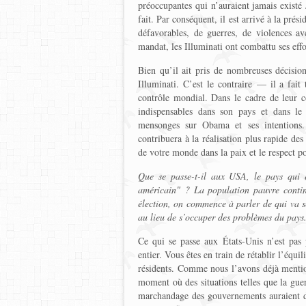
préoccupantes qui n’auraient jamais existé
fait. Par conséquent, il est arrivé à la pré
défavorables, de guerres, de violences a
mandat, les Illuminati ont combattu ses effo
Bien qu’il ait pris de nombreuses décisions
Illuminati. C’est le contraire — il a fait 
contrôle mondial. Dans le cadre de leur co
indispensables dans son pays et dans le 
mensonges sur Obama et ses intentions.
contribuera à la réalisation plus rapide des
de votre monde dans la paix et le respect po
Que se passe-t-il aux USA, le pays qui e
américain" ? La population pauvre contin
élection, on commence à parler de qui va se
au lieu de s’occuper des problèmes du pays
Ce qui se passe aux États-Unis n’est pas
entier. Vous êtes en train de rétablir l’équ
résidents. Comme nous l’avons déjà mentio
moment où des situations telles que la guerre
marchandage des gouvernements auraient dû 