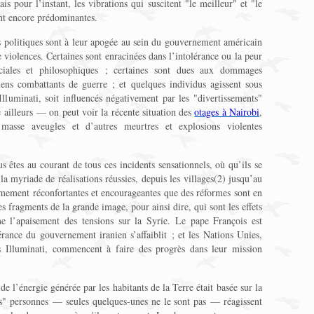
is pour l’instant, les vibrations qui suscitent "le meilleur" et "le
ont encore prédominantes.
es politiques sont à leur apogée au sein du gouvernement américain
violences. Certaines sont enracinées dans l’intolérance ou la peur
raciales et philosophiques ; certaines sont dues aux dommages
ens combattants de guerre ; et quelques individus agissent sous
lluminati, soit influencés négativement par les "divertissements"
 ailleurs — on peut voir la récente situation des
otages à Nairobi
,
e masse aveugles et d’autres meurtres et explosions violentes
 êtes au courant de tous ces incidents sensationnels, où qu’ils se
la myriade de réalisations réussies, depuis les villages(2) jusqu’au
mement réconfortantes et encourageantes que des réformes sont en
 fragments de la grande image, pour ainsi dire, qui sont les effets
 l’apaisement des tensions sur la Syrie. Le pape François est
gérance du gouvernement iranien s’affaiblit ; et les Nations Unies,
s Illuminati, commencent à faire des progrès dans leur mission
de l’énergie générée par les habitants de la Terre était basée sur la
es" personnes — seules quelques-unes ne le sont pas — réagissent