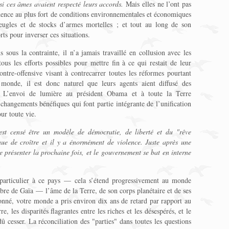
si ces âmes avaient respecté
leurs accords.
Mais elles ne l’ont pas
sidence au plus fort de conditions environnementales et économiques
veugles et de stocks d’armes mortelles ; et tout au long de son
rts pour inverser ces situations.
 sous la contrainte, il n’a jamais travaillé en collusion avec les
tous les efforts possibles pour mettre fin à ce qui restait de leur
ntre-offensive visant à contrecarrer toutes les réformes pourtant
monde, il est donc naturel que leurs agents aient diffusé des
 L’envoi de lumière au président Obama et à toute la Terre
 changements bénéfiques qui font partie intégrante de l’unification
ur toute vie.
st censé être un modèle de démocratie, de liberté et du "rêve
ue de croître et il y a énormément de violence. Juste après une
 présenter la prochaine fois, et le gouvernement se bat en interne
.
 particulier à ce pays — cela s’étend progressivement au monde
ilibre de Gaïa — l’âme de la Terre, de son corps planétaire et de ses
nné, votre monde a pris environ dix ans de retard par rapport au
, les disparités flagrantes entre les riches et les désespérés, et le
cesser. La réconciliation des "parties" dans toutes les questions