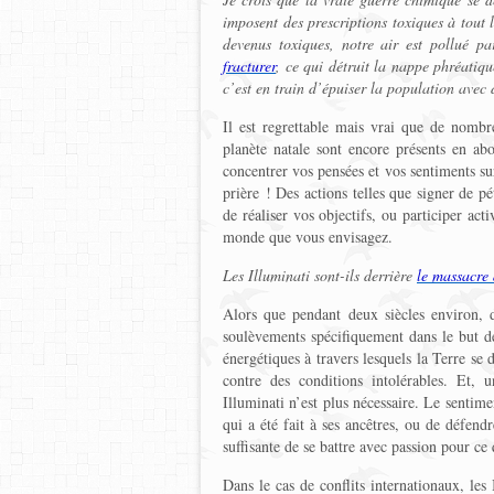
imposent des prescriptions toxiques à tout 
devenus toxiques, notre air est pollué pa
fracturer
, ce qui détruit la nappe phréatiqu
c’est en train d’épuiser la population avec
Il est regrettable mais vrai que de nombre
planète natale sont encore présents en ab
concentrer vos pensées et vos sentiments su
prière ! Des actions telles que signer de pé
de réaliser vos objectifs, ou participer act
monde que vous envisagez.
Les Illuminati sont-ils derrière
le massacre 
Alors que pendant deux siècles environ, 
soulèvements spécifiquement dans le but de
énergétiques à travers lesquels la Terre se
contre des conditions intolérables. Et, 
Illuminati n’est plus nécessaire. Le sentim
qui a été fait à ses ancêtres, ou de défendr
suffisante de se battre avec passion pour c
Dans le cas de conflits internationaux, l