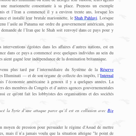
t une marionnette consentante à sa place. Prenons un exemple
Unis et l’Iran a commencé il y a environ trente ans, lorsque les
ance et installé leur brutale marionnette, le
Shah Pahlavi
. Lorsque
obtenu l’asile au Panama sur ordre du gouvernement américain, puis
la demande de l’Iran que le Shah soit renvoyé dans ce pays pour y
 interventions égoïstes dans les affaires d’autres nations, est en
luence dans ce pays a commencé avec quelques individus au sein du
es aient gagné leur indépendance de la domination britannique.
 venu plus tard par l’intermédiaire du Système de la
Réserve
 Illuminati — et de son organe de collecte des impôts, l’
Internal
is l’économie américaine à genoux il y a quelques années. La
vers des membres du Congrès et d’autres agences gouvernementales
si ce qu'ont fait les lobbyistes des organisations et des sociétés
cé la Syrie d’une attaque parce qu’il est en collusion avec
Big
n moyen de pression pour persuader le régime d'Assad de mettre
s, mais il n’a jamais voulu que la situation atteigne "le point de