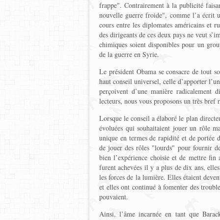
frappe". Contrairement à la publicité faisa
nouvelle guerre froide", comme l’a écrit u
cours entre les diplomates américains et r
des dirigeants de ces deux pays ne veut s’im
chimiques soient disponibles pour un group
de la guerre en Syrie.
Le président Obama se consacre de tout son
haut conseil universel, celle d’apporter l’
perçoivent d’une manière radicalement d
lecteurs, nous vous proposons un très bref
Lorsque le conseil a élaboré le plan directe
évoluées qui souhaitaient jouer un rôle m
unique en termes de rapidité et de portée 
de jouer des rôles "lourds" pour fournir d
bien l’expérience choisie et de mettre fin
furent achevées il y a plus de dix ans, elle
les forces de la lumière. Elles étaient dev
et elles ont continué à fomenter des trouble
pouvaient.
Ainsi, l’âme incarnée en tant que Barac