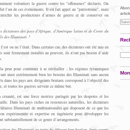
" mènent volontiers la guerre contre les "offenseurs" déclarés. On
Abonn
ut l’un de ces événements. Il est fait appel au "patriotisme", mais
artic
d’enrichir les producteurs d’armes de guerre et de conserver ou
es dictateurs des pays d’Afrique, d’Amérique latine et de Corée du
ils des Illuminati ?
Rec
l’est ou ne l’était. Dans certains cas, des dictateurs ont été mis en
ls sont fermement installés au pouvoir, ils n’ont pas besoin d’aide
s.
la peur pour continuer à se ravitailler ; les régimes tyranniques
Mon
ant ainsi extrêmement bien les besoins des Illuminati sans aucun
ts dans les pays aux dirigeants brutaux correspond à l’objectif des
e, et toutes les guerres servent ce même but.
 cruauté, est une force motrice partagée par les despotes et les
aille. Dans les pays riches en ressources naturelles, les dictateurs
étaires Illuminati de multinationales qui disposent de ce que les
ion expérimentée et expertise en ingénierie pour développer les
ent substantiellement de ce genre d’arrangements.
osition des Illuminati ou tente de déloger leur bastion, leurs agents