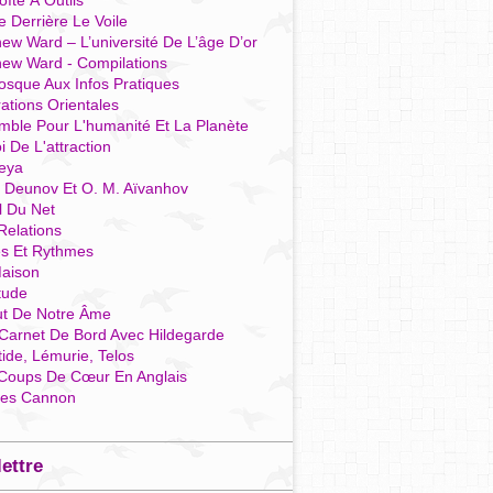
îte À Outils
e Derrière Le Voile
ew Ward – L’université De L’âge D’or
hew Ward - Compilations
osque Aux Infos Pratiques
rations Orientales
mble Pour L'humanité Et La Planète
i De L'attraction
reya
r Deunov Et O. M. Aïvanhov
l Du Net
Relations
es Et Rythmes
aison
tude
ut De Notre Âme
Carnet De Bord Avec Hildegarde
tide, Lémurie, Telos
Coups De Cœur En Anglais
res Cannon
lettre