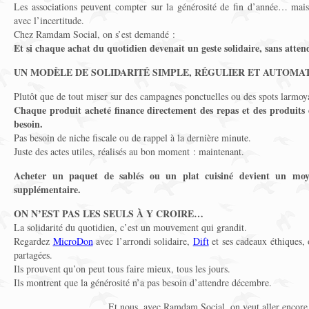
Les associations peuvent compter sur la générosité de fin d’année… mais 
avec l’incertitude.
Chez Ramdam Social, on s’est demandé :
Et si chaque achat du quotidien devenait un geste solidaire, sans atte
UN MODÈLE DE SOLIDARITÉ SIMPLE, RÉGULIER ET AUTOMA
Plutôt que de tout miser sur des campagnes ponctuelles ou des spots larmoy
Chaque produit acheté finance directement des repas et des produits
besoin.
Pas besoin de niche fiscale ou de rappel à la dernière minute.
Juste des actes utiles, réalisés au bon moment : maintenant.
Acheter un paquet de sablés ou un plat cuisiné devient un moye
supplémentaire.
ON N’EST PAS LES SEULS À Y CROIRE…
La solidarité du quotidien, c’est un mouvement qui grandit.
Regardez
MicroDon
avec l’arrondi solidaire,
Dift
et ses cadeaux éthiques,
partagées.
Ils prouvent qu’on peut tous faire mieux, tous les jours.
Ils montrent que la générosité n’a pas besoin d’attendre décembre.
Et nous, avec Ramdam Social, on veut aller encore 