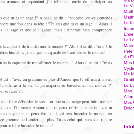
Ma Bo
 pas avancer et cependant j'ai tellement envie de participer au
La Vi
Matth
Matt
is que tu es un sage !" Alors il se dit : "pourquoi est-ce j'entends
Le Ki
ncore une fois dans sa tête : "Tu sais que tu es un sage !" Alors il
Inspi
uis un sage et que je l'ignore, mais j'aimerais bien comprendre
Ense
La Lo
Mait
as la capacité de transformer le monde !" Alors il se dit : "non ! Je
Pete
êtres humains, je n'ai pas la capacité de transformer le monde".
Au Fi
u as la capacité de transformer le monde !" Alors il se dit : "mais
Mes 
Cycl
Ma M
est dit : "avec un gramme de plus d'Amour que tu offriras à la vie,
Grati
 offriras à la vie, tu participeras au basculement du monde !"
Le B
l se faire ?".
Mon 
Atlan
u peut faire déborder le vase, un flocon de neige peut faire tomber
Mes 
 toi, avec l'immense Amour que tu peux offrir au monde, avec ta
Dolo
peux rayonner, tu peux être celui qui fera basculer le monde, en
ce gramme de Lumière en plus. Tu es celui qui, sans s'en rendre
pourra faire basculer le monde".
Info