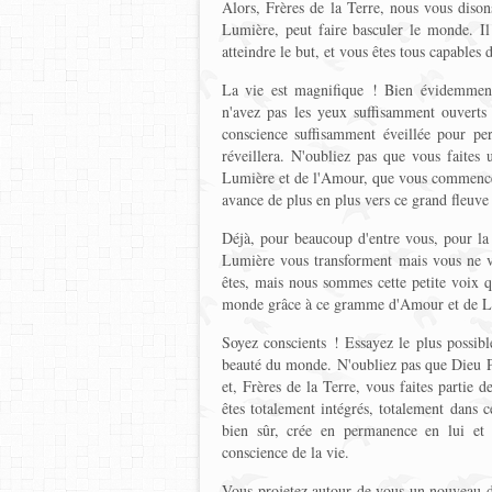
Alors, Frères de la Terre, nous vous dison
Lumière, peut faire basculer le monde. I
atteindre le but, et vous êtes tous capables
La vie est magnifique ! Bien évidemment 
n'avez pas les yeux suffisamment ouverts
conscience suffisamment éveillée pour pe
réveillera. N'oubliez pas que vous faites
Lumière et de l'Amour, que vous commencez 
avance de plus en plus vers ce grand fleuve
Déjà, pour beaucoup d'entre vous, pour la 
Lumière vous transforment mais vous ne v
êtes, mais nous sommes cette petite voix qu
monde grâce à ce gramme d'Amour et de Lu
Soyez conscients ! Essayez le plus possible
beauté du monde. N'oubliez pas que Dieu P
et, Frères de la Terre, vous faites partie d
êtes totalement intégrés, totalement dans 
bien sûr, crée en permanence en lui et
conscience de la vie.
Vous projetez autour de vous un nouveau dé