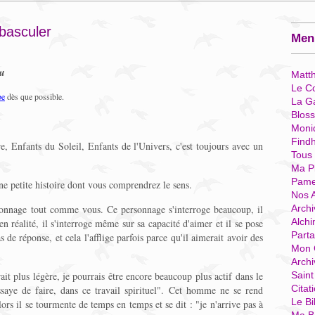
 basculer
Menu
eu
Matt
Le Co
be
dès que possible.
La G
Blos
Moni
Find
e, Enfants du Soleil, Enfants de l'Univers, c'est toujours avec un
Tous
.
Ma P
Pame
 petite histoire dont vous comprendrez le sens.
Nos 
rsonnage tout comme vous. Ce personnage s'interroge beaucoup, il
Archi
Alchi
en réalité, il s'interroge même sur sa capacité d'aimer et il se pose
Parta
 de réponse, et cela l'afflige parfois parce qu'il aimerait avoir des
Mon 
Arch
erait plus légère, je pourrais être encore beaucoup plus actif dans le
Sain
Citat
ssaye de faire, dans ce travail spirituel". Cet homme ne se rend
Le Bi
rs il se tourmente de temps en temps et se dit : "je n'arrive pas à