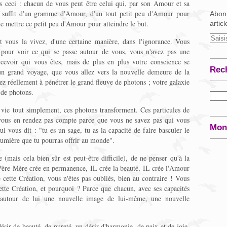
s ceci : chacun de vous peut être celui qui, par son Amour et sa
l suffit d'un gramme d'Amour, d'un tout petit peu d'Amour pour
Abonn
 de mettre ce petit peu d'Amour pour atteindre le but.
artic
vous la vivez, d'une certaine manière, dans l'ignorance. Vous
 pour voir ce qui se passe autour de vous, vous n'avez pas une
rcevoir qui vous êtes, mais de plus en plus votre conscience se
Rec
 un grand voyage, que vous allez vers la nouvelle demeure de la
réellement à pénétrer le grand fleuve de photons ; votre galaxie
 de photons.
vie tout simplement, ces photons transforment. Ces particules de
ous en rendez pas compte parce que vous ne savez pas qui vous
Mon
i vous dit : "tu es un sage, tu as la capacité de faire basculer le
mière que tu pourras offrir au monde".
 (mais cela bien sûr est peut-être difficile), de ne penser qu'à la
ère-Mère crée en permanence, IL crée la beauté, IL crée l'Amour
e cette Création, vous n'êtes pas oubliés, bien au contraire ! Vous
cette Création, et pourquoi ? Parce que chacun, avec ses capacités
 autour de lui une nouvelle image de lui-même, une nouvelle
sir de beauté, de pureté, un désir d'harmonie, de paix et de joie.