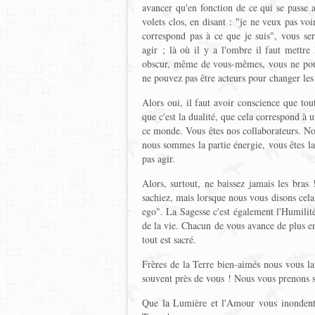
avancer qu'en fonction de ce qui se passe 
volets clos, en disant : "je ne veux pas voir
correspond pas à ce que je suis", vous ser
agir ; là où il y a l'ombre il faut mettr
obscur, même de vous-mêmes, vous ne pouve
ne pouvez pas être acteurs pour changer les
Alors oui, il faut avoir conscience que tout 
que c'est la dualité, que cela correspond à
ce monde. Vous êtes nos collaborateurs. Nous
nous sommes la partie énergie, vous êtes l
pas agir.
Alors, surtout, ne baissez jamais les bras 
sachiez, mais lorsque nous vous disons cel
ego". La Sagesse c'est également l'Humilité
de la vie. Chacun de vous avance de plus en 
tout est sacré.
Frères de la Terre bien-aimés nous vous la
souvent près de vous ! Nous vous prenons s
Que la Lumière et l'Amour vous inondent 