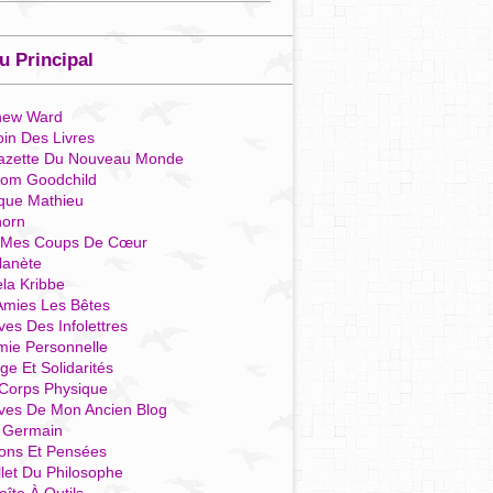
 Principal
hew Ward
in Des Livres
azette Du Nouveau Monde
som Goodchild
que Mathieu
horn
 Mes Coups De Cœur
lanète
la Kribbe
Amies Les Bêtes
ves Des Infolettres
mie Personnelle
ge Et Solidarités
Corps Physique
ives De Mon Ancien Blog
t Germain
ions Et Pensées
llet Du Philosophe