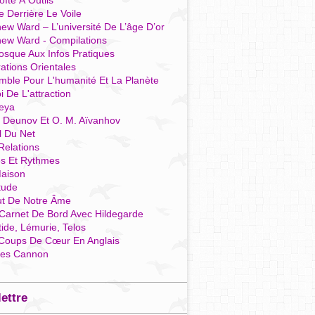
îte À Outils
e Derrière Le Voile
ew Ward – L’université De L’âge D’or
hew Ward - Compilations
osque Aux Infos Pratiques
rations Orientales
mble Pour L'humanité Et La Planète
i De L'attraction
reya
r Deunov Et O. M. Aïvanhov
l Du Net
Relations
es Et Rythmes
aison
tude
ut De Notre Âme
Carnet De Bord Avec Hildegarde
tide, Lémurie, Telos
Coups De Cœur En Anglais
res Cannon
lettre