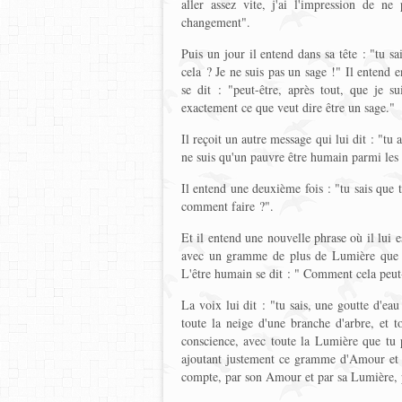
aller assez vite, j'ai l'impression de ne
changement".
Puis un jour il entend dans sa tête : "tu sa
cela ? Je ne suis pas un sage !" Il entend e
se dit : "peut-être, après tout, que je s
exactement ce que veut dire être un sage."
Il reçoit un autre message qui lui dit : "tu 
ne suis qu'un pauvre être humain parmi les 
Il entend une deuxième fois : "tu sais que t
comment faire ?".
Et il entend une nouvelle phrase où il lui 
avec un gramme de plus de Lumière que tu
L'être humain se dit : " Comment cela peut-i
La voix lui dit : "tu sais, une goutte d'ea
toute la neige d'une branche d'arbre, et
conscience, avec toute la Lumière que tu 
ajoutant justement ce gramme d'Amour et 
compte, par son Amour et par sa Lumière, 