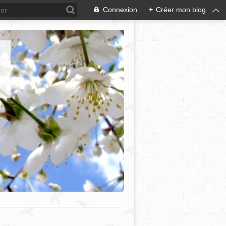
Connexion
+
Créer mon blog
e