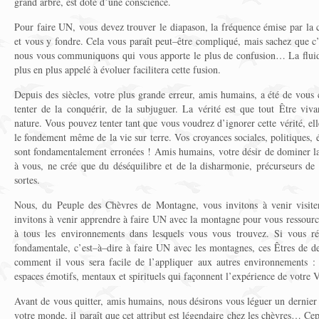
grand arbre, est doté d’une conscience.
Pour faire UN, vous devez trouver le diapason, la fréquence émise par la 
et vous y fondre. Cela vous paraît peut–être compliqué, mais sachez que c’
nous vous communiquons qui vous apporte le plus de confusion… La fluidit
plus en plus appelé à évoluer facilitera cette fusion.
Depuis des siècles, votre plus grande erreur, amis humains, a été de vous c
tenter de la conquérir, de la subjuguer. La vérité est que tout Être viva
nature. Vous pouvez tenter tant que vous voudrez d’ignorer cette vérité, el
le fondement même de la vie sur terre. Vos croyances sociales, politiques, 
sont fondamentalement erronées ! Amis humains, votre désir de dominer la n
à vous, ne crée que du déséquilibre et de la disharmonie, précurseurs de 
sortes.
Nous, du Peuple des Chèvres de Montagne, vous invitons à venir visite
invitons à venir apprendre à faire UN avec la montagne pour vous ressource
à tous les environnements dans lesquels vous vous trouvez. Si vous réus
fondamentale, c’est–à–dire à faire UN avec les montagnes, ces Êtres de de
comment il vous sera facile de l’appliquer aux autres environnements : la
espaces émotifs, mentaux et spirituels qui façonnent l’expérience de votre V
Avant de vous quitter, amis humains, nous désirons vous léguer un dernier c
votre monde, il paraît que cet attribut est légendaire chez les chèvres… Ce