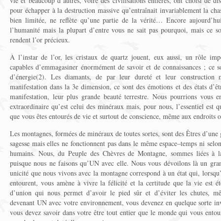
vie et beaucoup d’autres, voire des civilisations entières, ont choisi de d
pour échapper à la destruction massive qu’entraînait invariablement la chas
bien limitée, ne reflète qu’une partie de la vérité… Encore aujourd’hu
l’humanité mais la plupart d’entre vous ne sait pas pourquoi, mais ce so
rendent l’or précieux.
À l’instar de l’or, les cristaux de quartz jouent, eux aussi, un rôle imp
capables d’emmagasiner énormément de savoir et de connaissances ; ce so
d’énergie(2). Les diamants, de par leur dureté et leur construction m
manifestation dans la 3e dimension, ce sont des émotions et des états d’êtr
manifestation, leur plus grande beauté terrestre. Nous pourrions vous 
extraordinaire qu’est celui des minéraux mais, pour nous, l’essentiel est q
que vous êtes entourés de vie et surtout de conscience, même aux endroits o
Les montagnes, formées de minéraux de toutes sortes, sont des Êtres d’une
sagesse mais elles ne fonctionnent pas dans le même espace–temps ni selo
humains. Nous, du Peuple des Chèvres de Montagne, sommes liées à l
puisque nous ne faisons qu’UN avec elle. Nous vous dévoilons là un gran
unicité que nous vivons avec la montagne correspond à un état qui, lorsqu
entourent, vous amène à vivre la félicité et la certitude que la vie est é
d’union qui nous permet d’avoir le pied sûr et d’éviter les chutes, m
devenant UN avec votre environnement, vous devenez en quelque sorte invin
vous devez savoir dans votre être tout entier que le monde qui vous entour