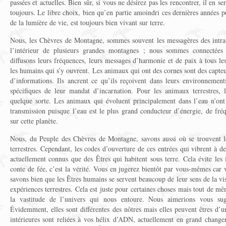
passées et actuelles. Bien sûr, si vous ne désirez pas les rencontrer, il en s
toujours. Le libre choix, bien qu’en partie amoindri ces dernières années p
de la lumière de vie, est toujours bien vivant sur terre.
Nous, les Chèvres de Montagne, sommes souvent les messagères des intra-t
l’intérieur de plusieurs grandes montagnes ; nous sommes connectées
diffusons leurs fréquences, leurs messages d’harmonie et de paix à tous le
les humains qui s’y ouvrent. Les animaux qui ont des cornes sont des capteu
d’informations. Ils ancrent ce qu’ils reçoivent dans leurs environnements 
spécifiques de leur mandat d’incarnation. Pour les animaux terrestres, 
quelque sorte. Les animaux qui évoluent principalement dans l’eau n’o
transmission puisque l’eau est le plus grand conducteur d’énergie, de fré
sur cette planète.
Nous, du Peuple des Chèvres de Montagne, savons aussi où se trouvent les
terrestres. Cependant, les codes d’ouverture de ces entrées qui vibrent à d
actuellement connus que des Êtres qui habitent sous terre. Cela évite les 
conte de fée, c’est la vérité. Vous en jugerez bientôt par vous-mêmes car
savons bien que les Êtres humains se servent beaucoup de leur sens de la vis
expériences terrestres. Cela est juste pour certaines choses mais tout de m
la vastitude de l’univers qui nous entoure. Nous aimerions vous su
Évidemment, elles sont différentes des nôtres mais elles peuvent êtres d’u
intérieures sont reliées à vos hélix d’ADN, actuellement en grand changem