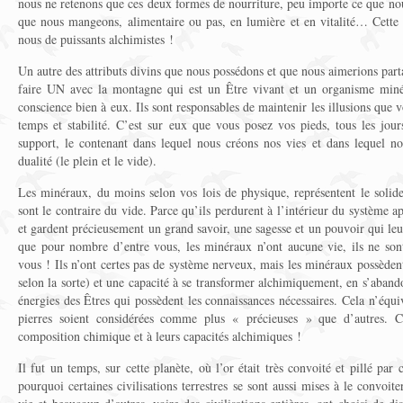
nous ne retenons que ces deux formes de nourriture, peu importe ce que no
que nous mangeons, alimentaire ou pas, en lumière et en vitalité… Cette h
nous de puissants alchimistes !
Un autre des attributs divins que nous possédons et que nous aimerions part
faire UN avec la montagne qui est un Être vivant et un organisme miné
conscience bien à eux. Ils sont responsables de maintenir les illusions que v
temps et stabilité. C’est sur eux que vous posez vos pieds, tous les jo
support, le contenant dans lequel nous créons nos vies et dans lequel no
dualité (le plein et le vide).
Les minéraux, du moins selon vos lois de physique, représentent le solide, 
sont le contraire du vide. Parce qu’ils perdurent à l’intérieur du système 
et gardent précieusement un grand savoir, une sagesse et un pouvoir qui leu
que pour nombre d’entre vous, les minéraux n’ont aucune vie, ils ne son
vous ! Ils n’ont certes pas de système nerveux, mais les minéraux possède
selon la sorte) et une capacité à se transformer alchimiquement, en s’aband
énergies des Êtres qui possèdent les connaissances nécessaires. Cela n’équi
pierres soient considérées comme plus « précieuses » que d’autres. Ce
composition chimique et à leurs capacités alchimiques !
Il fut un temps, sur cette planète, où l’or était très convoité et pillé par 
pourquoi certaines civilisations terrestres se sont aussi mises à le convoi