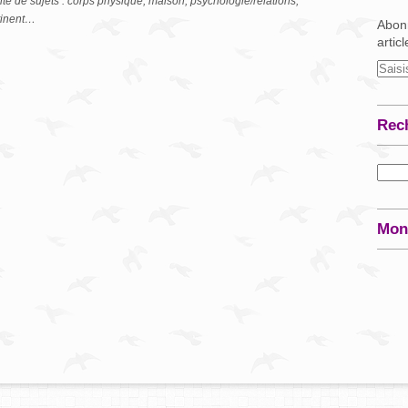
tité de sujets : corps physique, maison, psychologie/relations,
rtinent…
Abonn
artic
Rec
Mon