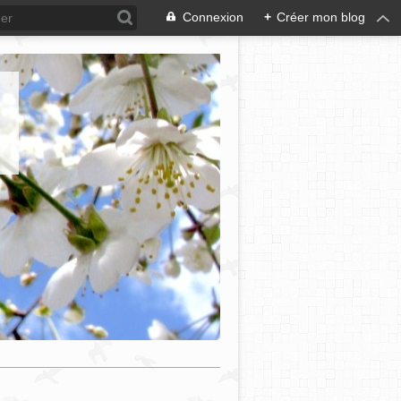
Connexion
+
Créer mon blog
e