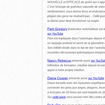
NOUVELLE et EFFICACE de guérir qui s’appuie
C’est l’énergie de guérison naturelle de votre 
vieillissement, vous donne force et endurance
plupart des gens ne réalisent pas... Cette p
la libérer pour faire fonctionner sa magie.
Pam Gregory
[traducteur automatique sur l
sur YouTube
Pam est impliquée dans l’astrologie depuis 45
un langage profond et sacré de la géométrie 
Son intérêt réside dans le fait de voir l’astro
nouvelles découvertes astrologiques élargissen
Nancy Rebecca
présente aussi
sur YouTu
Infirmière de formation, intuitive depuis la n
appel à notre propre intuition.
Diana Cooper
présente aussi
sur YouTube
Diana travaille avec les royaumes angéliques
connecter les gens aux anges, dragons, licorn
a écrit plus de 30 livres qui sont traduits en
Sur
cette page
vous pouvez tirer des cartes d