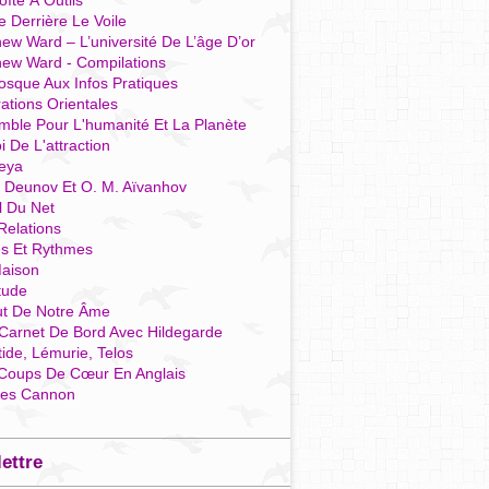
îte À Outils
e Derrière Le Voile
ew Ward – L’université De L’âge D’or
hew Ward - Compilations
osque Aux Infos Pratiques
rations Orientales
mble Pour L'humanité Et La Planète
i De L'attraction
reya
r Deunov Et O. M. Aïvanhov
l Du Net
Relations
es Et Rythmes
aison
tude
ut De Notre Âme
Carnet De Bord Avec Hildegarde
tide, Lémurie, Telos
Coups De Cœur En Anglais
res Cannon
lettre