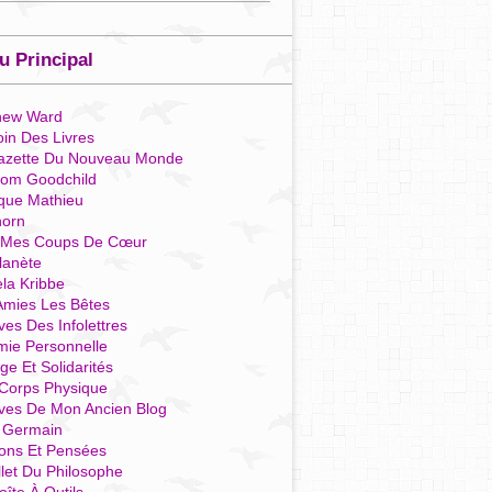
 Principal
hew Ward
in Des Livres
azette Du Nouveau Monde
som Goodchild
que Mathieu
horn
 Mes Coups De Cœur
lanète
la Kribbe
Amies Les Bêtes
ves Des Infolettres
mie Personnelle
ge Et Solidarités
Corps Physique
ives De Mon Ancien Blog
t Germain
ions Et Pensées
llet Du Philosophe