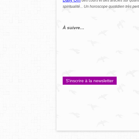
Daily Om
des cours et des articles sur quan
spiritualité... Un horoscope quotidien très pe
À suivre…
S'inscrire à la newsletter