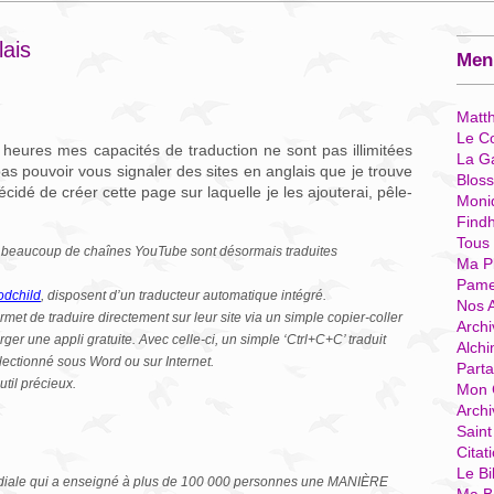
ais
Menu
Matt
Le Co
 heures mes capacités de traduction ne sont pas illimitées
La G
as pouvoir vous signaler des sites en anglais que je trouve
Blos
écidé de créer cette page sur laquelle je les ajouterai, pêle-
Moni
Find
Tous
lle beaucoup de chaînes YouTube sont désormais traduites
Ma P
Pame
odchild
, disposent d’un traducteur automatique intégré.
Nos 
met de traduire directement sur leur site via un simple copier-coller
Archi
ger une appli gratuite. Avec celle-ci, un simple ‘Ctrl+C+C’ traduit
Alchi
ectionné sous Word ou sur Internet.
Parta
til précieux.
Mon 
Arch
Sain
Citat
Le Bi
iale qui a enseigné à plus de 100 000 personnes une MANIÈRE