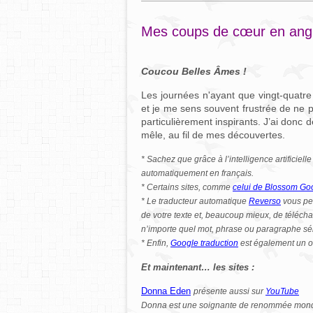
Mes coups de cœur en angl
Coucou Belles Âmes !
Les journées n'ayant que vingt-quatre
et je me sens souvent frustrée de ne p
particulièrement inspirants. J’ai donc d
mêle, au fil de mes découvertes.
* Sachez que grâce à l’intelligence artificie
automatiquement en français.
* Certains sites, comme
celui de Blossom Go
* Le traducteur automatique
Reverso
vous per
de votre texte et, beaucoup mieux, de téléchar
n’importe quel mot, phrase ou paragraphe sél
* Enfin,
Google traduction
est également un ou
Et maintenant… les sites :
Donna Eden
présente aussi sur
YouTube
Donna est une soignante de renommée mond