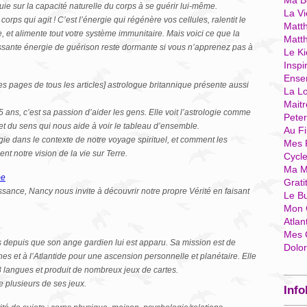
Ma Bo
 sur la capacité naturelle du corps à se guérir lui-même.
La Vi
corps qui agit ! C’est l’énergie qui régénère vos cellules, ralentit le
Matth
, et alimente tout votre système immunitaire. Mais voici ce que la
Matt
uissante énergie de guérison reste dormante si vous n’apprenez pas à
Le Ki
Inspi
Ense
es pages de tous les articles] astrologue britannique présente aussi
La Lo
Mait
 ans, c’est sa passion d’aider les gens. Elle voit l’astrologie comme
Pete
et du sens qui nous aide à voir le tableau d’ensemble.
Au Fi
logie dans le contexte de notre voyage spirituel, et comment les
Mes 
t notre vision de la vie sur Terre.
Cycl
Ma M
be
Grati
aissance, Nancy nous invite à découvrir notre propre Vérité en faisant
Le B
Mon 
Atlan
Mes 
 depuis que son ange gardien lui est apparu. Sa mission est de
Dolo
es et à l’Atlantide pour une ascension personnelle et planétaire. Elle
 28 langues et produit de nombreux jeux de cartes.
e plusieurs de ses jeux.
Info