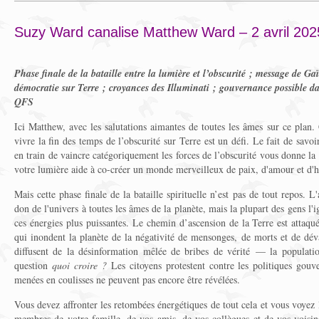
Suzy Ward canalise Matthew Ward – 2 avril 202
Phase finale de la bataille entre la lumière et l’obscurité ; message de G
démocratie sur Terre ; croyances des Illuminati ; gouvernance possible
QFS
Ici Matthew, avec les salutations aimantes de toutes les âmes sur ce plan
vivre la fin des temps de l’obscurité sur Terre est un défi. Le fait de savoi
en train de vaincre catégoriquement les forces de l’obscurité vous donne 
votre lumière aide à co-créer un monde merveilleux de paix, d'amour et d'
Mais cette phase finale de la bataille spirituelle n’est pas de tout repos. L
don de l'univers à toutes les âmes de la planète, mais la plupart des gens l'i
ces énergies plus puissantes. Le chemin d’ascension de la Terre est attaqu
qui inondent la planète de la négativité de mensonges, de morts et de dév
diffusent de la désinformation mêlée de bribes de vérité — la populat
question
quoi croire ?
Les citoyens protestent contre les politiques gouve
menées en coulisses ne peuvent pas encore être révélées.
Vous devez affronter les retombées énergétiques de tout cela et vous voyez 
membres de votre famille, de vos amis, de vos collègues et de vos voisin