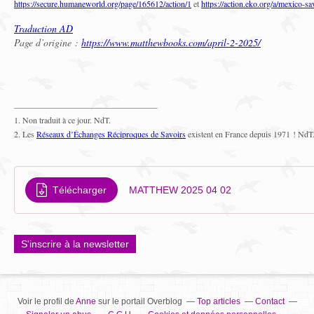
https://secure.humaneworld.org/page/165612/action/1
et
https://action.eko.org/a/mexico-sa
Traduction AD
Page d’origine :
https://www.matthewbooks.com/april-2-2025/
1. Non traduit à ce jour. NdT.
2. Les
Réseaux d’Échanges Réciproques de Savoirs
existent en France depuis 1971 ! NdT
Télécharger
MATTHEW 2025 04 02
S'inscrire à la newsletter
Voir le profil de
Anne
sur le portail Overblog
Top articles
Contact