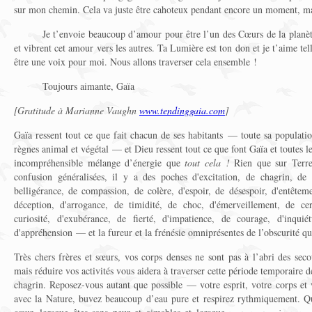
sur mon chemin. Cela va juste être cahoteux pendant encore un moment, mai
Je t’envoie beaucoup d’amour pour être l’un des Cœurs de la planè
et vibrent cet amour vers les autres. Ta Lumière est ton don et je t’aime t
être une voix pour moi. Nous allons traverser cela ensemble !
Toujours aimante, Gaïa
[Gratitude à Marianne Vaughn
www.tendinggaia.com
]
Gaïa ressent tout ce que fait chacun de ses habitants — toute sa populati
règnes animal et végétal — et Dieu ressent tout ce que font Gaïa et toutes l
incompréhensible mélange d’énergie que
tout cela !
Rien que sur Terre,
confusion généralisées, il y a des poches d'excitation, de chagrin, de 
belligérance, de compassion, de colère, d'espoir, de désespoir, d'entêteme
déception, d'arrogance, de timidité, de choc, d'émerveillement, de cer
curiosité, d'exubérance, de fierté, d'impatience, de courage, d'inqui
d'appréhension — et la fureur et la frénésie omniprésentes de l’obscurité qu
Très chers frères et sœurs, vos corps denses ne sont pas à l’abri des secou
mais réduire vos activités vous aidera à traverser cette période temporaire
chagrin. Reposez-vous autant que possible — votre esprit, votre corps e
avec la Nature, buvez beaucoup d’eau pure et respirez rythmiquement. Qu