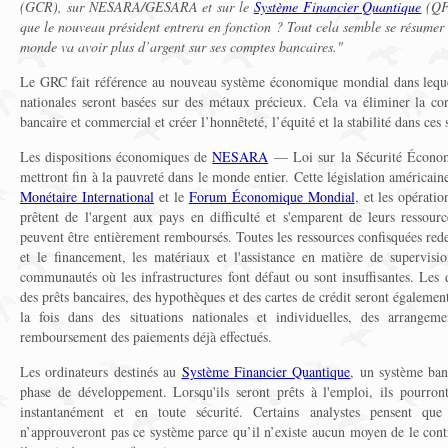
(GCR), sur NESARA/GESARA et sur le
Système Financier Quantique
(QFS
que le nouveau président entrera en fonction ? Tout cela semble se résumer 
monde va avoir plus d’argent sur ses comptes bancaires."
Le GRC fait référence au nouveau système économique mondial dans lequel
nationales seront basées sur des métaux précieux. Cela va éliminer la cor
bancaire et commercial et créer l’honnêteté, l’équité et la stabilité dans ces 
Les dispositions économiques de
NESARA
— Loi sur la Sécurité Économ
mettront fin à la pauvreté dans le monde entier. Cette législation américain
Monétaire International
et le
Forum Économique Mondial
, et les opératio
prêtent de l'argent aux pays en difficulté et s'emparent de leurs ressourc
peuvent être entièrement remboursés. Toutes les ressources confisquées rede
et le financement, les matériaux et l'assistance en matière de supervisi
communautés où les infrastructures font défaut ou sont insuffisantes. Les d
des prêts bancaires, des hypothèques et des cartes de crédit seront égalem
la fois dans des situations nationales et individuelles, des arrangem
remboursement des paiements déjà effectués.
Les ordinateurs destinés au
Système Financier Quantique
, un système ban
phase de développement. Lorsqu'ils seront prêts à l'emploi, ils pourront 
instantanément et en toute sécurité. Certains analystes pensent qu
n’approuveront pas ce système parce qu’il n’existe aucun moyen de le contr