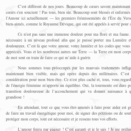
C’est différent de nos jours. Beaucoup de cœurs savent maintenant
cœurs s'en soucient ! Pas tous, bien sûr. Beaucoup sont blessés et enfermés 
l’Amour ici actuellement — les premiers frémissements de l'Ère du Verse
bien-aimés, comme le Royaume Dévique, qui ont été appelés à servir pour a
Ce n'est pas sans une immense douleur pour ma flore et ma faune. C
nécessaire à un niveau profond afin que je puisse porter ma Lumière et
douloureux. C’est là que votre amour, votre lumière et les codes que vous p
appréciés. Vous et les nombreux autres sur Terre — la Terre est mon corps
de moi sont en train de faire ce qui m’aide à guérir.
Nous sommes tous préoccupés par les mauvais traitements inflig
maintenant bien visible, mais qui opère depuis des millénaires. C’est
considération pour mon bien-être. Ce n'est plus caché et, tous, vous regard
de l'énergie féminine m'apporte un équilibre. Oui, la tourmente est dure po
transition douloureuse de l’accouchement qui va donner naissance à
grandiose !
En attendant, tout ce que vous êtes amenés à faire pour aider est g
de faire un travail énergétique pour moi, de signer des pétitions ou de sou
protéger mon corps, tout est nécessaire et je ressens tous vos efforts.
L'amour finira par gagner ! C’est garanti et je le sais ! Je me prél