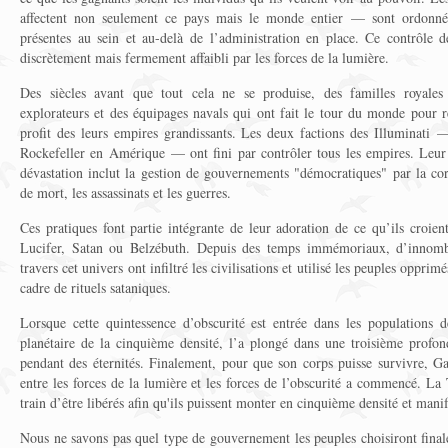
affectent non seulement ce pays mais le monde entier — sont ordonné
présentes au sein et au-delà de l’administration en place. Ce contrôle d
discrètement mais fermement affaibli par les forces de la lumière.
Des siècles avant que tout cela ne se produise, des familles royales
explorateurs et des équipages navals qui ont fait le tour du monde pour r
profit des leurs empires grandissants. Les deux factions des Illuminati 
Rockefeller en Amérique — ont fini par contrôler tous les empires. Leur
dévastation inclut la gestion de gouvernements "démocratiques" par la cor
de mort, les assassinats et les guerres.
Ces pratiques font partie intégrante de leur adoration de ce qu’ils croien
Lucifer, Satan ou Belzébuth. Depuis des temps immémoriaux, d’innombr
travers cet univers ont infiltré les civilisations et utilisé les peuples oppri
cadre de rituels sataniques.
Lorsque cette quintessence d’obscurité est entrée dans les populations 
planétaire de la cinquième densité, l’a plongé dans une troisième profo
pendant des éternités. Finalement, pour que son corps puisse survivre, Gaïa
entre les forces de la lumière et les forces de l’obscurité a commencé. La 
train d’être libérés afin qu'ils puissent monter en cinquième densité et manif
Nous ne savons pas quel type de gouvernement les peuples choisiront final