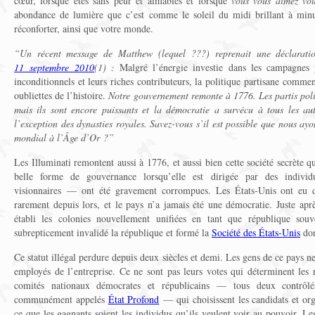
cœur, lorsque êtes sans peur et aimables et lorsque
vous vous aimez vo
abondance de lumière que c’est comme le soleil du midi brillant à min
réconforter, ainsi que votre monde.
“
Un récent message de Matthew (lequel ???) reprenait une déclarat
11 septembre 2010
(1) :
Malgré l’énergie investie dans les campagnes p
inconditionnels et leurs riches contributeurs, la politique partisane commen
oubliettes de l’histoire.
Notre gouvernement remonte à 1776. Les partis polit
mais ils sont encore puissants et la démocratie a survécu à tous les au
l’exception des dynasties royales. Savez-vous s’il est possible que nous 
mondial à l’Âge d’Or ?
”
Les Illuminati remontent aussi à 1776, et aussi bien cette société secrète 
belle forme de gouvernance lorsqu’elle est dirigée par des individ
visionnaires — ont été gravement corrompues. Les États-Unis ont eu de
rarement depuis lors, et le pays n’a jamais été une démocratie. Juste apr
établi les colonies nouvellement unifiées en tant que république souv
subrepticement invalidé la république et formé la
Société des États-Unis
don
Ce statut illégal perdure depuis deux siècles et demi. Les gens de ce pays ne 
employés de l’entreprise. Ce ne sont pas leurs votes qui déterminent les ré
comités nationaux démocrates et républicains — tous deux contrôlés
communément appelés
État Profond
— qui choisissent les candidats et org
ce que les gagnants soient les individus qu’ils veulent voir au pouvoir. 