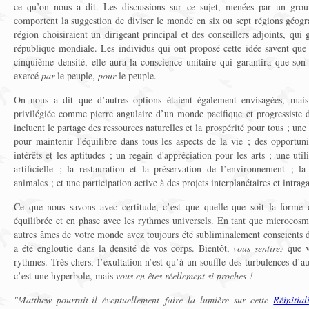
ce qu’on nous a dit. Les discussions sur ce sujet, menées par un groupe
comportent la suggestion de diviser le monde en six ou sept régions géogr
région choisiraient un dirigeant principal et des conseillers adjoints, qui
république mondiale. Les individus qui ont proposé cette idée savent que 
cinquième densité, elle aura la conscience unitaire qui garantira que so
exercé
par
le peuple,
pour
le peuple.
On nous a dit que d’autres options étaient également envisagées, mais 
privilégiée comme pierre angulaire d’un monde pacifique et progressiste d
incluent le partage des ressources naturelles et la prospérité pour tous ; une
pour maintenir l'équilibre dans tous les aspects de la vie ; des opportun
intérêts et les aptitudes ; un regain d'appréciation pour les arts ; une utili
artificielle ; la restauration et la préservation de l’environnement ; la
animales ; et une participation active à des projets interplanétaires et intrag
Ce que nous savons avec certitude, c’est que quelle que soit la forme d
équilibrée et en phase avec les rythmes universels. En tant que microcosme
autres âmes de votre monde avez toujours été subliminalement conscients d
a été engloutie dans la densité de vos corps. Bientôt,
vous sentirez
que v
rythmes. Très chers, l’exultation n’est qu’à un souffle des turbulences d’
c’est une hyperbole, mais
vous en êtes réellement si proches !
"Matthew pourrait-il éventuellement faire la lumière sur cette
Réinitia