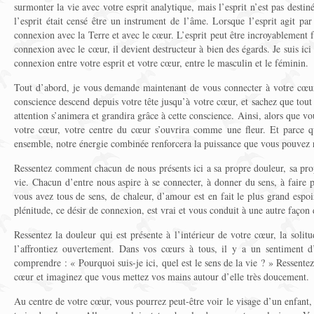
surmonter la vie avec votre esprit analytique, mais l’esprit n’est pas desti
l’esprit était censé être un instrument de l’âme. Lorsque l’esprit agit par
connexion avec la Terre et avec le cœur. L’esprit peut être incroyablement fut
connexion avec le cœur, il devient destructeur à bien des égards. Je suis ic
connexion entre votre esprit et votre cœur, entre le masculin et le féminin.
Tout d’abord, je vous demande maintenant de vous connecter à votre cœu
conscience descend depuis votre tête jusqu’à votre cœur, et sachez que tout
attention s’animera et grandira grâce à cette conscience. Ainsi, alors que vo
votre cœur, votre centre du cœur s’ouvrira comme une fleur. Et parce 
ensemble, notre énergie combinée renforcera la puissance que vous pouvez r
Ressentez comment chacun de nous présents ici a sa propre douleur, sa propr
vie. Chacun d’entre nous aspire à se connecter, à donner du sens, à faire p
vous avez tous de sens, de chaleur, d’amour est en fait le plus grand espoi
plénitude, ce désir de connexion, est vrai et vous conduit à une autre façon 
Ressentez la douleur qui est présente à l’intérieur de votre cœur, la solit
l’affrontiez ouvertement. Dans vos cœurs à tous, il y a un sentiment d
comprendre : « Pourquoi suis-je ici, quel est le sens de la vie ? » Ressentez 
cœur et imaginez que vous mettez vos mains autour d’elle très doucement.
Au centre de votre cœur, vous pourrez peut-être voir le visage d’un enfant