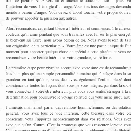
train de pleurer. Allez vers lui et touchez-le doucement sur la joue. V
l’intérieur de vous, l’énergie d’un ange. Vous êtes tous des anges descend
monde a besoin d’anges. Vous devez d’abord toucher votre propre douleur
de pouvoir apporter la guérison aux autres.
Alors reconnaissez cet enfant blessé à l’intérieur et commencez à le caresser
couleurs qu’il aime pendant que vous travaillez avec lui sur le plan énergéti
le bienvenu sur Terre, nous avons besoin de toi. Nous avons besoin de ta 
ton originalité, de ta particularité ». Votre âme est une partie unique de l’uni
moment pour apporter quelque chose de spécial à cette planète, et vous ne
reconnaissez votre beauté intérieure, votre grandeur, votre force.
La première étape pour vivre en accord avec votre âme est de reconnaître 
êtes bien plus qu’une simple personnalité humaine qui s’intègre dans la s
grandeur en tant qu’âme, vous découvrez également l’enfant blessé dont
conscience de toutes les façons dont vous ne vous intégrez pas dans la socié
vous connectez à votre être intérieur, plus vous vous sentez étranger à la s
détermination pour poursuivre le voyage spirituel qui vous mène jusqu’aux 
J’aimerais maintenant parler des relations homme/femme, ou des relation
général. Vous avez tous ce vide intérieur, cette blessure dans votre c
conscients, vous l’apportez inconsciemment dans vos relations. Vous avez
avec quelqu’un d’autre. C’est la promesse que vous ressentez lorsque vo
Vous ressentez une sorte d’extase, un tel espoir de rédemption et de libéra