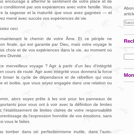
s encourage à affermir le sentiment de votre place et de
s conditionné par vos expériences avec votre famille. Vous
Abonn
tre la sagesse et la maturité que vous avez gagnées — et
artic
ez mené avec succès vos expériences de vie.
ssiez ceci.
maintenant le chemin de votre Âme. Et ce périple ne
Rec
on finale, qui est garantie par Dieu, mais votre voyage le
 vos choix et de vos expériences dans la vie, au moment où
re Divinité.
e merveilleux voyage ? Agir à partir d'un lieu d'intégrité
en cours de route. Agir avec intégrité vous donnera la force
Mon
r briser le cycle de dépendance et de rébellion qui vous
ule et isolée, que vous soyez engagée dans une relation ou
emin, alors soyez prête à les voir pour les panneaux de
mportants pour vous ont à voir avec la définition de limites
 l’établissement de limites claires de votre responsabilité
apprentissage de l’expression honnête de vos émotions, sans
si vous le faites.
 tomber dans un perfectionnisme inutile, dans l'auto-