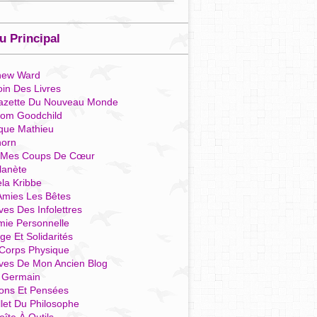
 Principal
hew Ward
in Des Livres
azette Du Nouveau Monde
som Goodchild
que Mathieu
horn
 Mes Coups De Cœur
lanète
la Kribbe
Amies Les Bêtes
ves Des Infolettres
mie Personnelle
ge Et Solidarités
Corps Physique
ives De Mon Ancien Blog
t Germain
ions Et Pensées
llet Du Philosophe