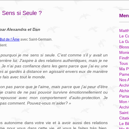
 Sens si Seule ?
Menu
par Alexandra et Dan
Matt
Le Co
 But de l’Âme
avec Saint-Germain.
La G
ient.
Blos
Moni
pourquoi je me sens si seule. C'est comme s'il y avait un
Find
rrière lui. J'aspire à des relations authentiques, mais je ne
Tous
 Je n'ai pas confiance dans les gens parce que j'ai eu une
Ma P
e les ai gardés à distance en agissant envers eux de manière
Pame
le fais avec tout le monde.
Nos 
Archi
n pas parce que je l'aime, mais parce que j'ai peur d'être
Alchi
 je crains de ne pas pouvoir survivre émotionnellement ou
Parta
e repousse avec mon comportement d'auto-protection. Je
Mon 
is pas comment. Pouvez-vous m'aider? »
Arch
Sain
Citat
 autonome dans votre vie et à avoir aussi des relations
Le Bi
Âme pour vous dans cette vie, et vous le faites très bien,