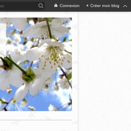
Connexion
+
Créer mon blog
e