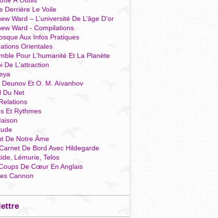
îte À Outils
e Derrière Le Voile
ew Ward – L’université De L’âge D’or
hew Ward - Compilations
osque Aux Infos Pratiques
rations Orientales
mble Pour L'humanité Et La Planète
i De L'attraction
reya
r Deunov Et O. M. Aïvanhov
l Du Net
Relations
es Et Rythmes
aison
tude
ut De Notre Âme
Carnet De Bord Avec Hildegarde
tide, Lémurie, Telos
Coups De Cœur En Anglais
res Cannon
lettre