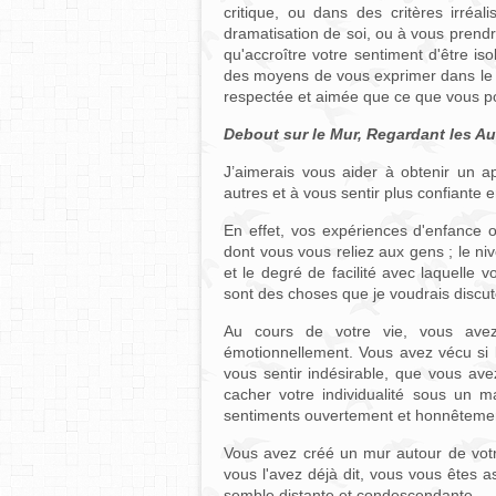
critique, ou dans des critères irréal
dramatisation de soi, ou à vous prendr
qu'accroître votre sentiment d'être i
des moyens de vous exprimer dans le 
respectée et aimée que ce que vous p
Debout sur le Mur, Regardant les Au
J’aimerais vous aider à obtenir un a
autres et à vous sentir plus confiante
En effet, vos expériences d'enfance o
dont vous vous reliez aux gens ; le n
et le degré de facilité avec laquelle
sont des choses que je voudrais discu
Au cours de votre vie, vous ave
émotionnellement. Vous avez vécu si 
vous sentir indésirable, que vous ave
cacher votre individualité sous un 
sentiments ouvertement et honnêteme
Vous avez créé un mur autour de votr
vous l'avez déjà dit, vous vous êtes 
semble distante et condescendante.