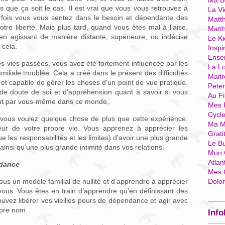
Ma Bo
 que ça soit le cas. Il est vrai que vous vous retrouvez à
La Vi
rfois vous vous sentez dans le besoin et dépendante des
Matth
tre liberté. Mais plus tard, quand vous êtes mal à l'aise,
Matt
en agissant de manière distante, supérieure, ou indécise
Le Ki
 cela.
Inspi
Ense
des vies passées, vous avez été fortement influencée par les
La Lo
iliale troublée. Cela a créé dans le présent des difficultés
Mait
et capable de gérer les choses d'un point de vue pratique.
Pete
e doute de soi et d'appréhension quant à savoir si vous
Au Fi
ent par vous-même dans ce monde.
Mes 
Cycl
vous voulez quelque chose de plus que cette expérience.
Ma M
teur de votre propre vie. Vous apprenez à apprécier les
Grati
e les responsabilités et les limites) d'avoir une plus grande
Le B
insi qu'une plus grande intimité dans vos relations.
Mon 
Atlan
ndance
Mes 
vous un modèle familial de nullité et d’apprendre à apprécier
Dolo
vous. Vous êtes en train d’apprendre qu’en définissant des
 pouvez libérer vos vieilles peurs de dépendance et agir avec
opre nom.
Info