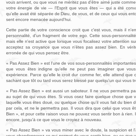
vous arrivent, ou que vous ne méritez pas d'être aimé juste comme 
votre énergie de vie — l'Esprit que vous êtes — qui a été conv
qu'elle avait été séparée de Dieu, de vous, et de ceux qui vous ent
sent encore menacée aujourd'hui.
Cette partie de votre conscience croit que c'est vous, mais il n'en 
personnalité, d'un fragment de votre ego. Cette sous-personnalit
mais elle n'est active que lorsque vous focalisez votre attention 
acceptez sa croyance que vous n'êtes pas assez bien. En vérité
erronée de qui vous pensez être.
« Pas Assez Bien » est l'une de vos sous-personnalités importantes
que vous êtes indigne qu'elle ne peut pas imaginer que vous
expérience. Parce qu'elle le croit dur comme fer, elle attend que 
sachant que tôt ou tard vous serez blessé par quelqu'un qui vous tr
« Pas Assez Bien » est aussi un saboteur. Il ne vous permettra p
au sujet de qui vous êtes. Si vous osez faire quelque chose qu
laquelle vous êtes doué, ou quelque chose qu’il vous fait du bien 
par cela, et ne le permettra pas. Il vous dira que celui que vous 
Bien », et pour cette raison vous ne pouvez vous sentir bon à rien. I
encore, jusqu'à ce que vous le croyiez à nouveau.
« Pas Assez Bien » va vous miner avec le doute, la suspicion et l'
vous abandonnerez ce qui permet de vous sentir bien, ou ce que vo