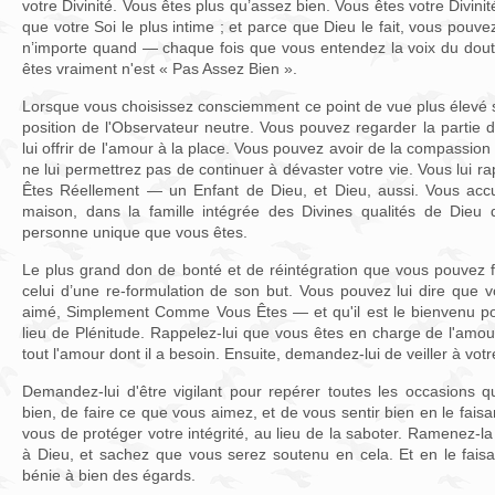
votre Divinité. Vous êtes plus qu’assez bien. Vous êtes votre Divinit
que votre Soi le plus intime ; et parce que Dieu le fait, vous pouv
n’importe quand — chaque fois que vous entendez la voix du dout
êtes vraiment n'est « Pas Assez Bien ».
Lorsque vous choisissez consciemment ce point de vue plus élevé s
position de l'Observateur neutre. Vous pouvez regarder la partie d
lui offrir de l'amour à la place. Vous pouvez avoir de la compassio
ne lui permettrez pas de continuer à dévaster votre vie. Vous lui 
Êtes Réellement — un Enfant de Dieu, et Dieu, aussi. Vous accue
maison, dans la famille intégrée des Divines qualités de Die
personne unique que vous êtes.
Le plus grand don de bonté et de réintégration que vous pouvez f
celui d’une re-formulation de son but. Vous pouvez lui dire que v
aimé, Simplement Comme Vous Êtes — et qu'il est le bienvenu po
lieu de Plénitude. Rappelez-lui que vous êtes en charge de l'amour
tout l'amour dont il a besoin. Ensuite, demandez-lui de veiller à vot
Demandez-lui d'être vigilant pour repérer toutes les occasions 
bien, de faire ce que vous aimez, et de vous sentir bien en le faisa
vous de protéger votre intégrité, au lieu de la saboter. Ramenez-la
à Dieu, et sachez que vous serez soutenu en cela. Et en le faisa
bénie à bien des égards.