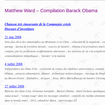
Matthew Ward – Compilation Barack Obama
Chanson très émouvante de la Compagnie créole
Discours d’investiture
.
21 mai 2008
:
Sens plus élevé des catastrophes au Myanmar et en Chine ; réduction de la négativité ; e
partage ; karma de troisième densité ; sources de lumière ; Obama à la présidence améri
craignez pas les prédictions et affirmations alarmistes ; les missions de vie s'accompliro
communications télépathiques ; "devoirs" à la maison
4 juillet 2008
:
Indépendance des États-Unis ; cérémonie de remise des diplômes universitaires, exempl
Obama ; pénuries alimentaires, éthanol ; technologie météorologique ; message du Peuple
au Moyen-Orient ; Zimbabwe ; drogues ; Jésus, Mère Marie/Énergie de lumière Christi
27 juillet 2008
:
Réforme des États-Unis, économie mondiale ; Barack Obama ; âmes évoluées apolitiques ; 
statut actuel ; "voyant rouge" dans les messages canalisés ; contrôle des médias domina
dans le monde entier ; 2012, calendrier Maya ; atterrissages ET