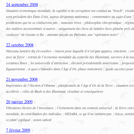
24 septembre 2008
:
Situation économique mondiale, la cupidité et la corruption ont conduit au "krach", résul
sera président des États-Unis, autres dirigeants nationaux ; commentaire au sujet d'une
prédictions qui ne se réaliseront pas ; mauvais rêves ; philosophie chiropratique ; régim
des maîtres ascensionnés et autres ; uniquement des êtres de lumière hors-planète près de
coulisses" de Gustav et Ike ; attentat suicide au Pakistan, une "opération noire"
22 octobre 2008
:
Vaisseau-lumière du 14 octobre – raison pour laquelle il n’est pas apparu, réactions ; cont
avec la Terre ; retrait de l’économie mondiale du contrôle des Illuminati, survivre à la t
certaines âmes ; loi universelle d’attraction ; élection présidentielle américaine ; proposit
Équatorienne ; à quoi s’attendre dans l’Âge d’Or, phase transitoire ; guide succinct pour 
21 novembre 2008
:
Importance de l’élection d’Obama ; planification de l’Âge d’Or de la Terre ; situation é
accélérée ; rôles de Bush et des Illuminati, résultats et conséquences
20 janvier 2009
:
Vibrations élevées de l’investiture ; l’événement dans un contexte universel ; la Terre re
mondiale, la contribution des individus ; NESARA, ce qu’il ne contient pas ; Gaza, sionis
ce plan" expliqué ; avion saboté
7 février 2009
: