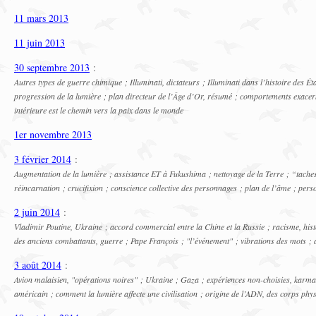
11 mars 2013
11 juin 2013
30 septembre 2013
:
Autres types de guerre chimique ; Illuminati, dictateurs ; Illuminati dans l’histoire des Ét
progression de la lumière ; plan directeur de l’Âge d’Or, résumé ; comportements exacerb
intérieure est le chemin vers la paix dans le monde
1er novembre 2013
3 février 2014
:
Augmentation de la lumière ; assistance ET à Fukushima ; nettoyage de la Terre ; “taches
réincarnation ; crucifixion ; conscience collective des personnages ; plan de l’âme ; pe
2 juin 2014
:
Vladimir Poutine, Ukraine ; accord commercial entre la Chine et la Russie ; racisme, hi
des anciens combattants, guerre ; Pape François ; "l’événement" ; vibrations des mots ;
3 août 2014
:
Avion malaisien, "opérations noires" ; Ukraine ; Gaza ; expériences non-choisies, karma
américain ; comment la lumière affecte une civilisation ; origine de l’ADN, des corps phy