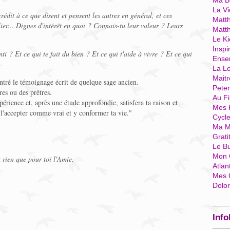
Ma Bo
La Vi
dit à ce que disent et pensent les autres en général, et ces
Matth
ier... Dignes d'intérêt en quoi ? Connais-tu leur valeur ? Leurs
Matt
Le Ki
Inspi
ti ? Et ce qui te fait du bien ? Et ce qui t'aide à vivre ? Et ce qui
Ense
La Lo
Mait
ntré le témoignage écrit de quelque sage ancien.
Pete
res ou des prêtres.
Au Fi
érience et, après une étude approfondie, satisfera ta raison et
Mes 
s l'accepter comme vrai et y conformer ta vie."
Cycl
Ma M
Grati
Le B
Mon 
x rien que pour toi l'Amie,
Atlan
Mes 
Dolo
Info