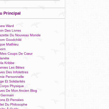
 Principal
hew Ward
in Des Livres
azette Du Nouveau Monde
som Goodchild
que Mathieu
horn
 Mes Coups De Cœur
lanète
la Kribbe
Amies Les Bêtes
ves Des Infolettres
mie Personnelle
ge Et Solidarités
Corps Physique
ives De Mon Ancien Blog
t Germain
ions Et Pensées
llet Du Philosophe