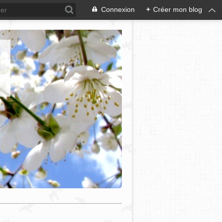
Connexion
+
Créer mon blog
e