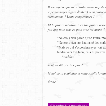
Il me semble que tu accordes beaucoup de cré
« personnages dignes d'intérêt » en particul
motivations ? Leurs compétences ?
Et ta propre intuition ? Et ton propre ressen
fait que tu te sens en paix avec toi-même ?
"Ne crois rien parce qu'on t'aura mo
"Ne crois rien sur l'autorité des maît
"Mais ce qui s'accordera avec ton exp
tendra vers ton bien, cela tu pourra
—
Bouddha
Tout est dit, n'est-ce pas ?
Merci de ta confiance et mille soleils joyeu
@nne
S'inscrire à la newsletter