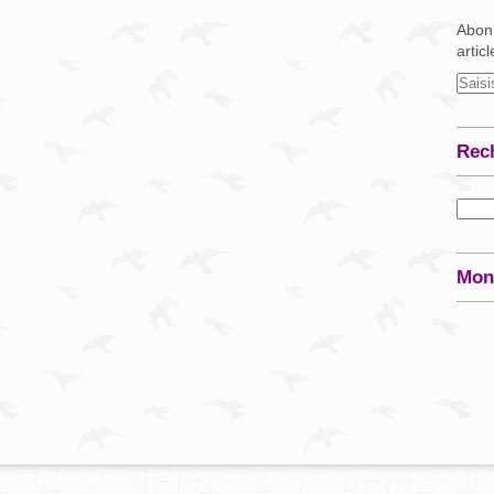
Abonn
artic
Rec
Mon