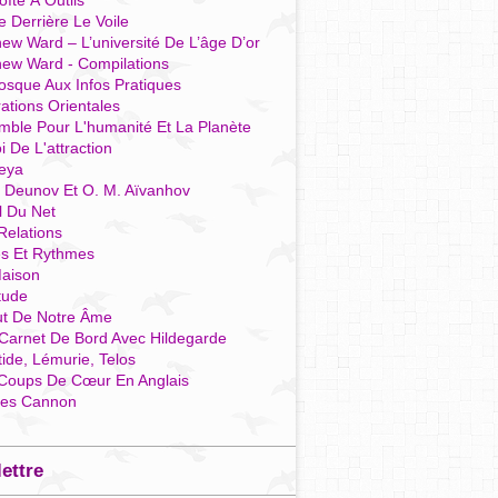
îte À Outils
e Derrière Le Voile
ew Ward – L’université De L’âge D’or
hew Ward - Compilations
osque Aux Infos Pratiques
rations Orientales
mble Pour L'humanité Et La Planète
i De L'attraction
reya
r Deunov Et O. M. Aïvanhov
l Du Net
Relations
es Et Rythmes
aison
tude
ut De Notre Âme
Carnet De Bord Avec Hildegarde
tide, Lémurie, Telos
Coups De Cœur En Anglais
res Cannon
lettre