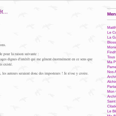
t...
Menu
Matt
Le Co
La G
Blos
ons.
Moni
Find
e pour la raison suivante :
Tous
onnages dignes d'intérêt qui me gênent énormément en ce sens que
Ma P
s existé.
Pame
Nos 
, les auteurs seraient donc des imposteurs ! Je n'ose y croire.
Archi
Alchi
Parta
Mon 
Arch
Sain
Citat
Le Bi
.