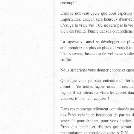
accompli.
Dans le nouveau cycle que nous espérons v
importantes, chacun sera heureux d'œuvrer 
C'est ça la vraie vie ! Ce ne sera pas la vi
vie c'est l'unité, l'unité dans la compréhensi
La sagesse va aussi se développer de pl
comprendrez de plus en plus qui vous êtes 
bien souvent, beaucoup de voiles se soulè
réalité.
Nous aimerions vous donner encore et encor
Quoi que vous puissiez entendre d'inférieu
disant : "de toutes façons nous aurons de 
façons il est mieux de vivre les choses dan
vous est totalement acquise !
Dans ces moments tellement compliqués pour
des Êtres venant de beaucoup de parties de
seront là pour étudier, pour vous étudier.
Êtres qui aident et d'autres qui seront
manipulation ancestrale de votre A.D.N.