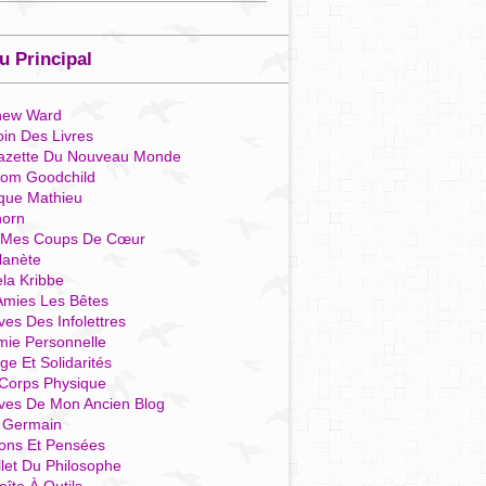
 Principal
hew Ward
in Des Livres
azette Du Nouveau Monde
som Goodchild
que Mathieu
horn
 Mes Coups De Cœur
lanète
la Kribbe
Amies Les Bêtes
ves Des Infolettres
mie Personnelle
ge Et Solidarités
Corps Physique
ives De Mon Ancien Blog
t Germain
ions Et Pensées
llet Du Philosophe