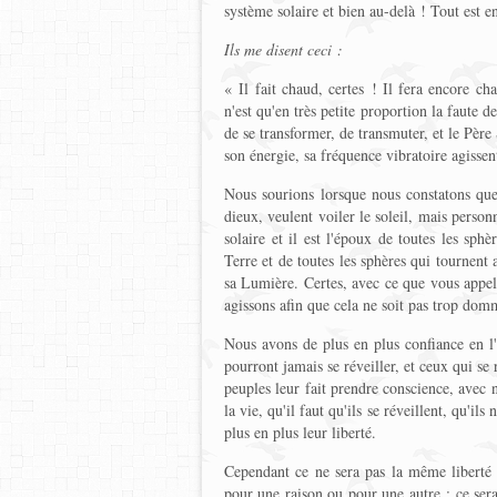
système solaire et bien au-delà ! Tout est 
Ils me disent ceci :
« Il fait chaud, certes ! Il fera encore c
n'est qu'en très petite proportion la faute d
de se transformer, de transmuter, et le Père
son énergie, sa fréquence vibratoire agissen
Nous sourions lorsque nous constatons que
dieux, veulent voiler le soleil, mais personn
solaire et il est l'époux de toutes les sph
Terre et de toutes les sphères qui tournent 
sa Lumière. Certes, avec ce que vous appele
agissons afin que cela ne soit pas trop dom
Nous avons de plus en plus confiance en l'
pourront jamais se réveiller, et ceux qui se
peuples leur fait prendre conscience, avec 
la vie, qu'il faut qu'ils se réveillent, qu'il
plus en plus leur liberté.
Cependant ce ne sera pas la même liberté 
pour une raison ou pour une autre ; ce sera l