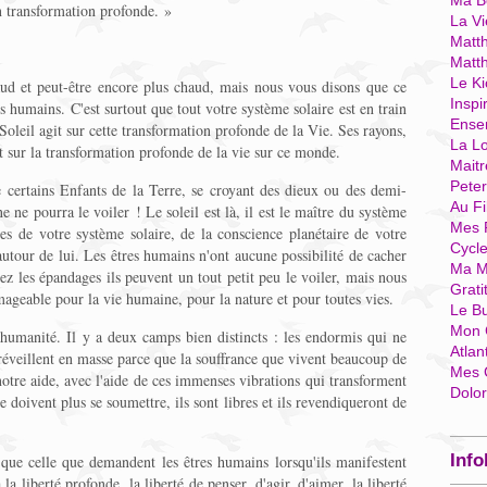
Ma Bo
en transformation profonde. »
La Vi
Matth
Matt
Le Ki
haud et peut-être encore plus chaud, mais nous vous disons que ce
Inspi
es humains. C'est surtout que tout votre système solaire est en train
Ense
 Soleil agit sur cette transformation profonde de la Vie. Ses rayons,
La Lo
t sur la transformation profonde de la vie sur ce monde.
Mait
Pete
 certains Enfants de la Terre, se croyant des dieux ou des demi-
Au Fi
e ne pourra le voiler ! Le soleil est là, il est le maître du système
Mes 
ères de votre système solaire, de la conscience planétaire de votre
Cycl
autour de lui. Les êtres humains n'ont aucune possibilité de cacher
Ma M
z les épandages ils peuvent un tout petit peu le voiler, mais nous
Grati
mageable pour la vie humaine, pour la nature et pour toutes vies.
Le B
Mon 
humanité. Il y a deux camps bien distincts : les endormis qui ne
Atlan
 réveillent en masse parce que la souffrance que vivent beaucoup de
Mes 
notre aide, avec l'aide de ces immenses vibrations qui transforment
Dolo
s ne doivent plus se soumettre, ils sont libres et ils revendiqueront de
Info
que celle que demandent les êtres humains lorsqu'ils manifestent
a liberté profonde, la liberté de penser, d'agir, d'aimer, la liberté