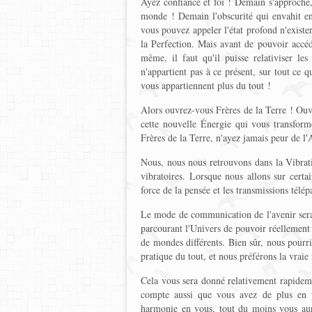
Ayez confiance et foi ! Demain s'approche,
monde ! Demain l'obscurité qui envahit en
vous pouvez appeler l'état profond n'existe
la Perfection. Mais avant de pouvoir accéde
même, il faut qu'il puisse relativiser le
n'appartient pas à ce présent, sur tout ce q
vous appartiennent plus du tout !
Alors ouvrez-vous Frères de la Terre ! Ou
cette nouvelle Énergie qui vous transfor
Frères de la Terre, n'ayez jamais peur de l
Nous, nous nous retrouvons dans la Vibrat
vibratoires. Lorsque nous allons sur cert
force de la pensée et les transmissions télép
Le mode de communication de l'avenir sera e
parcourant l'Univers de pouvoir réellemen
de mondes différents. Bien sûr, nous pourr
pratique du tout, et nous préférons la vrai
Cela vous sera donné relativement rapideme
compte aussi que vous avez de plus en p
harmonie en vous, tout du moins vous aure