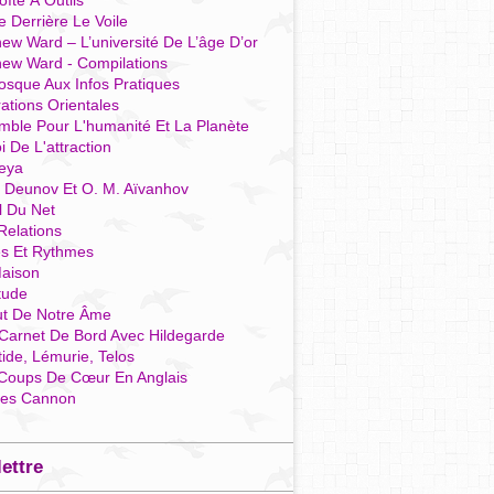
îte À Outils
e Derrière Le Voile
ew Ward – L’université De L’âge D’or
hew Ward - Compilations
osque Aux Infos Pratiques
rations Orientales
mble Pour L'humanité Et La Planète
i De L'attraction
reya
r Deunov Et O. M. Aïvanhov
l Du Net
Relations
es Et Rythmes
aison
tude
ut De Notre Âme
Carnet De Bord Avec Hildegarde
tide, Lémurie, Telos
Coups De Cœur En Anglais
res Cannon
lettre