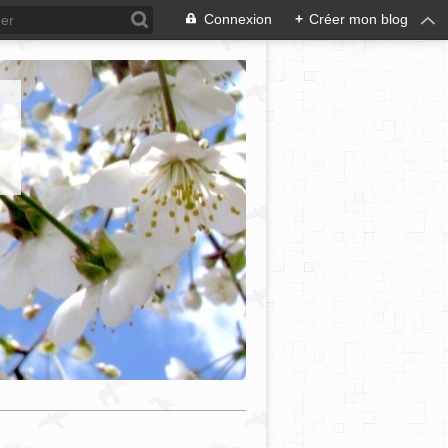
Connexion
+
Créer mon blog
e