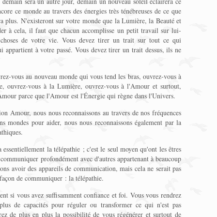
 demain sera un autre jour, demain un nouveau soleil éclairera ce
core ce monde au travers des énergies très ténébreuses de ce que
ra plus. N'existeront sur votre monde que la Lumière, la Beauté et
r à cela, il faut que chacun accomplisse un petit travail sur lui-
s choses de votre vie. Vous devez tirer un trait sur tout ce qui
ui appartient à votre passé. Vous devez tirer un trait dessus, ils ne
vrez-vous au nouveau monde qui vous tend les bras, ouvrez-vous à
me, ouvrez-vous à la Lumière, ouvrez-vous à l'Amour et surtout,
'Amour parce que l'Amour est l'Énergie qui règne dans l'Univers.
ion Amour, nous nous reconnaissons au travers de nos fréquences
ains mondes pour aider, nous nous reconnaissons également par la
athiques.
ssentiellement la télépathie ; c'est le seul moyen qu'ont les êtres
t communiquer profondément avec d'autres appartenant à beaucoup
ions avoir des appareils de communication, mais cela ne serait pas
e façon de communiquer : la télépathie.
nt si vous avez suffisamment confiance et foi. Vous vous rendrez
lus de capacités pour réguler ou transformer ce qui n'est pas
z de plus en plus la possibilité de vous régénérer et surtout de