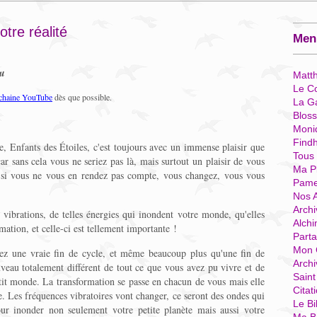
tre réalité
Menu
eu
Matt
Le Co
 chaine YouTube
dès que possible.
La G
Blos
Moni
Find
e, Enfants des Étoiles, c'est toujours avec un immense plaisir que
Tous
ar sans cela vous ne seriez pas là, mais surtout un plaisir de vous
Ma P
 si vous ne vous en rendez pas compte, vous changez, vous vous
Pame
Nos 
Archi
s vibrations, de telles énergies qui inondent votre monde, qu'elles
Alchi
mation, et celle-ci est tellement importante !
Parta
Mon 
vez une vraie fin de cycle, et même beaucoup plus qu'une fin de
Arch
veau totalement différent de tout ce que vous avez pu vivre et de
Sain
etit monde. La transformation se passe en chacun de vous mais elle
Citat
e. Les fréquences vibratoires vont changer, ce seront des ondes qui
Le Bi
ur inonder non seulement votre petite planète mais aussi votre