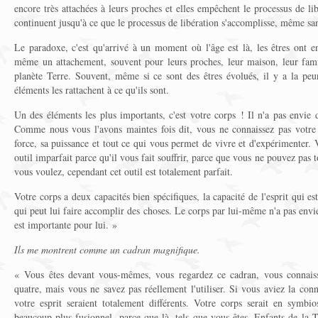
encore très attachées à leurs proches et elles empêchent le processus de li
continuent jusqu'à ce que le processus de libération s'accomplisse, même sans
Le paradoxe, c'est qu'arrivé à un moment où l'âge est là, les êtres ont e
même un attachement, souvent pour leurs proches, leur maison, leur famill
planète Terre. Souvent, même si ce sont des êtres évolués, il y a la peu
éléments les rattachent à ce qu'ils sont.
Un des éléments les plus importants, c'est votre corps ! Il n'a pas envie d
Comme nous vous l'avons maintes fois dit, vous ne connaissez pas votre 
force, sa puissance et tout ce qui vous permet de vivre et d'expérimenter
outil imparfait parce qu'il vous fait souffrir, parce que vous ne pouvez pas t
vous voulez, cependant cet outil est totalement parfait.
Votre corps a deux capacités bien spécifiques, la capacité de l'esprit qui es
qui peut lui faire accomplir des choses. Le corps par lui-même n'a pas envi
est importante pour lui. »
Ils me montrent comme un cadran magnifique.
« Vous êtes devant vous-mêmes, vous regardez ce cadran, vous connaisse
quatre, mais vous ne savez pas réellement l'utiliser. Si vous aviez la conn
votre esprit seraient totalement différents. Votre corps serait en symbio
beaucoup plus fusionnel, parce que là, tels que vous êtes, Enfants de la 