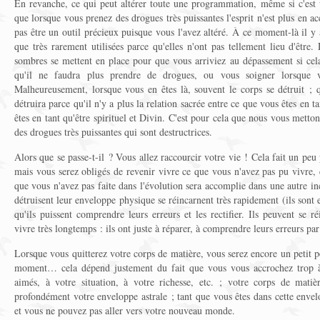
En revanche, ce qui peut altérer toute une programmation, même si c'est u
que lorsque vous prenez des drogues très puissantes l'esprit n'est plus en ac
pas être un outil précieux puisque vous l'avez altéré. À ce moment-là il 
que très rarement utilisées parce qu'elles n'ont pas tellement lieu d'êtr
sombres se mettent en place pour que vous arriviez au dépassement si cela 
qu'il ne faudra plus prendre de drogues, ou vous soigner lorsque v
Malheureusement, lorsque vous en êtes là, souvent le corps se détruit ; q
détruira parce qu'il n'y a plus la relation sacrée entre ce que vous êtes en t
êtes en tant qu'être spirituel et Divin. C'est pour cela que nous vous metto
des drogues très puissantes qui sont destructrices.
Alors que se passe-t-il ? Vous allez raccourcir votre vie ! Cela fait un pe
mais vous serez obligés de revenir vivre ce que vous n'avez pas pu vivre,
que vous n'avez pas faite dans l'évolution sera accomplie dans une autre inc
détruisent leur enveloppe physique se réincarnent très rapidement (ils sont 
qu'ils puissent comprendre leurs erreurs et les rectifier. Ils peuvent se 
vivre très longtemps : ils ont juste à réparer, à comprendre leurs erreurs par
Lorsque vous quitterez votre corps de matière, vous serez encore un petit p
moment… cela dépend justement du fait que vous vous accrochez trop à
aimés, à votre situation, à votre richesse, etc. ; votre corps de mati
profondément votre enveloppe astrale ; tant que vous êtes dans cette envelo
et vous ne pouvez pas aller vers votre nouveau monde.