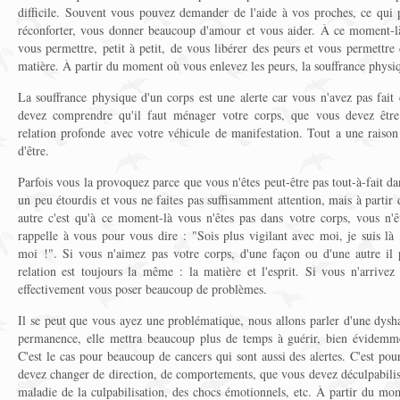
difficile. Souvent vous pouvez demander de l'aide à vos proches, ce qui p
réconforter, vous donner beaucoup d'amour et vous aider. À ce moment-là 
vous permettre, petit à petit, de vous libérer des peurs et vous permettre 
matière. À partir du moment où vous enlevez les peurs, la souffrance physi
La souffrance physique d'un corps est une alerte car vous n'avez pas fait
devez comprendre qu'il faut ménager votre corps, que vous devez êtr
relation profonde avec votre véhicule de manifestation. Tout a une raison 
d'être.
Parfois vous la provoquez parce que vous n'êtes peut-être pas tout-à-fait d
un peu étourdis et vous ne faites pas suffisamment attention, mais à parti
autre c'est qu'à ce moment-là vous n'êtes pas dans votre corps, vous n'êt
rappelle à vous pour vous dire : "Sois plus vigilant avec moi, je suis là
moi !". Si vous n'aimez pas votre corps, d'une façon ou d'une autre il 
relation est toujours la même : la matière et l'esprit. Si vous n'arrivez
effectivement vous poser beaucoup de problèmes.
Il se peut que vous ayez une problématique, nous allons parler d'une dysh
permanence, elle mettra beaucoup plus de temps à guérir, bien évidemmen
C'est le cas pour beaucoup de cancers qui sont aussi des alertes. C'est p
devez changer de direction, de comportements, que vous devez déculpabiliser
maladie de la culpabilisation, des chocs émotionnels, etc. À partir du m