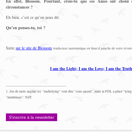
En effet, Blossom. Pourtant, crois-tu que ces Âmes ont choisi d
circonstances ?
Eh bien, c’est ce qu’on nous dit.
Qu’en penses-tu, toi ?
Suite
sur le site de Blossom
traducteur automatique en haut à gauche de votre écran
I am the Light; I am the Love; I am the Trut
1. Jeu de mots anglais ici. "underlying" veut dire "sous-jacent", mais la FDL a placé "lying
"menteuses". NdT.
S'inscrire à la newsletter