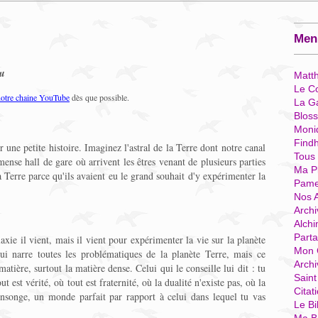
Menu
eu
Matt
Le Co
notre chaine YouTube
dès que possible.
La G
Blos
Moni
Find
une petite histoire. Imaginez l'astral de la Terre dont notre canal
Tous
ense hall de gare où arrivent les êtres venant de plusieurs parties
Ma P
la Terre parce qu'ils avaient eu le grand souhait d'y expérimenter la
Pame
Nos 
Archi
Alchi
Parta
xie il vient, mais il vient pour expérimenter la vie sur la planète
Mon 
lui narre toutes les problématiques de la planète Terre, mais ce
Arch
ière, surtout la matière dense. Celui qui le conseille lui dit : tu
Sain
est vérité, où tout est fraternité, où la dualité n'existe pas, où la
Citat
mensonge, un monde parfait par rapport à celui dans lequel tu vas
Le Bi