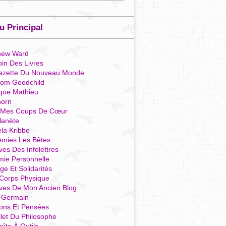
 Principal
hew Ward
in Des Livres
azette Du Nouveau Monde
som Goodchild
que Mathieu
horn
 Mes Coups De Cœur
lanète
la Kribbe
Amies Les Bêtes
ves Des Infolettres
mie Personnelle
ge Et Solidarités
Corps Physique
ives De Mon Ancien Blog
t Germain
ions Et Pensées
llet Du Philosophe