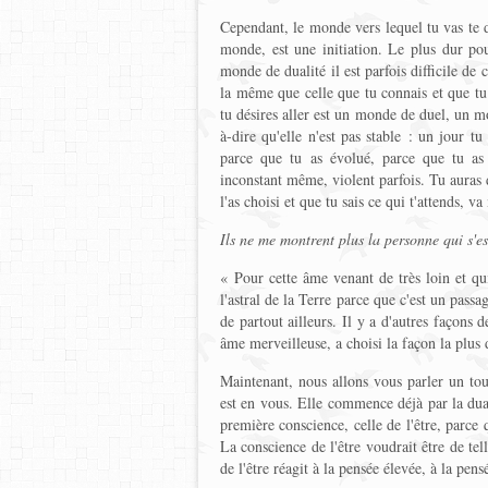
Cependant, le monde vers lequel tu vas te do
monde, est une initiation. Le plus dur po
monde de dualité il est parfois difficile de 
la même que celle que tu connais et que tu
tu désires aller est un monde de duel, un m
à-dire qu'elle n'est pas stable : un jour t
parce que tu as évolué, parce que tu as 
inconstant même, violent parfois. Tu auras 
l'as choisi et que tu sais ce qui t'attends, v
Ils ne me montrent plus la personne qui s'est
« Pour cette âme venant de très loin et qui 
l'astral de la Terre parce que c'est un passa
de partout ailleurs. Il y a d'autres façons d
âme merveilleuse, a choisi la façon la plus 
Maintenant, nous allons vous parler un tout
est en vous. Elle commence déjà par la duali
première conscience, celle de l'être, parce
La conscience de l'être voudrait être de tel
de l'être réagit à la pensée élevée, à la pen