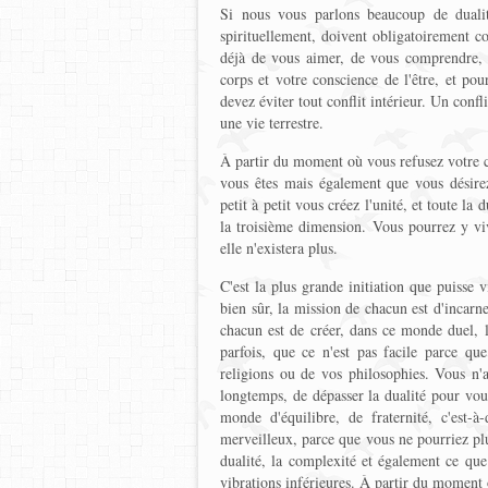
Si nous vous parlons beaucoup de dualité
spirituellement, doivent obligatoirement c
déjà de vous aimer, de vous comprendre, d
corps et votre conscience de l'être, et pou
devez éviter tout conflit intérieur. Un confl
une vie terrestre.
À partir du moment où vous refusez votre c
vous êtes mais également que vous désire
petit à petit vous créez l'unité, et toute la
la troisième dimension. Vous pourrez y viv
elle n'existera plus.
C'est la plus grande initiation que puisse v
bien sûr, la mission de chacun est d'incar
chacun est de créer, dans ce monde duel, l
parfois, que ce n'est pas facile parce que
religions ou de vos philosophies. Vous n'
longtemps, de dépasser la dualité pour vou
monde d'équilibre, de fraternité, c'est-
merveilleux, parce que vous ne pourriez plu
dualité, la complexité et également ce que
vibrations inférieures. À partir du moment o