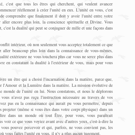
, c'est que tous les êtres qui cherchent, qui veulent avancer
ommencer réellement à créer l'unité en eux. L'unité en vous, c'est
e comprendre que finalement il doit y avoir l'unité entre votre
r aller encore plus loin, la conscience spirituelle et Divine. Vous
it, c'est la dualité qui peut se conjuguer de mille et une façons dans
onflit intérieur, où non seulement vous acceptez totalement ce que
z aller beaucoup plus loin dans la connaissance de vous-mêmes,
 dualité extérieure ne vous touchera plus car vous ne serez plus dans
re en constatant la dualité à l'extérieur de vous, mais pour vous
ivre un être qui a choisi l'incarnation dans la matière, parce que,
ner l'Amour et la Lumière dans la matière. La mission évolutive de
e monde de l'unité en lui. Nous constatons, et nous le déplorons
 vous n'avez pas reçu l'instruction nécessaire au travers de vos
avez pas eu la connaissance qui aurait pu vous permettre, depuis
s projeter (même si vous êtes dans votre corps physique) dans un
à-dire dans un monde où tout Être, pour vous, vous paraîtrait
s voir ce que vous voyiez avant avec d'autres yeux, c'est-à-dire la
 vous pouvez percevoir et qui, parfois, ne vous convient pas, les
ù vous faites l'unité en vous, il n'y a plus aucun jugement.