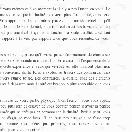
 à vous-mêmes et à ce moment-là il n'y a pas l'unité en vous. Le
onde c'est que la dualité n'existera plus. La dualité, dans cette
êtres apprennent les contraires, parce que le monde actuel tel qu'il
t, le jour, le bien, le mal, mais tout cela n'est pas la vraie dualité ;
'est pas une dualité qui vous touche. La vraie dualité, c'est tout
rapport à la vie, par rapport à ce que vous ressentez de vous-
mps sont venus, parce qu'il va se passer énormément de choses sur
ment vers ce monde non-duel. La Terre aura fait l'expérience de la
me cette expérience et ceux qui vivront sur elle n'auront plus, non
La conscience de la Terre a évolué au travers des contraires, mais
 vers l'unité totale. Les contraires, la dualité, sont des éléments
ments à dépasser, mais l'unité est beaucoup plus accessible que vous
u niveau de votre partie physique. C'est facile ! Vous vous voyez,
 peu plus loin et essayer de vous écouter penser, d'avoir la pensée
pensée qui ne crée pas en permanence la dualité. Petit à petit, vous
 et d'agir se modifiera. Il ne faut pas que cela se fasse trop
t, comme vous n'êtes pas préparés, vous auriez des petites
udre pour vous recentrer.