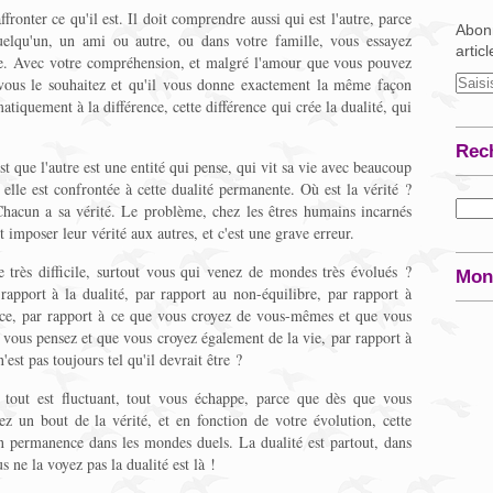
onter ce qu'il est. Il doit comprendre aussi qui est l'autre, parce
Abonn
uelqu'un, un ami ou autre, ou dans votre famille, vous essayez
artic
tre. Avec votre compréhension, et malgré l'amour que vous pouvez
 vous le souhaitez et qu'il vous donne exactement la même façon
tiquement à la différence, cette différence qui crée la dualité, qui
Rec
 que l'autre est une entité qui pense, qui vit sa vie avec beaucoup
elle est confrontée à cette dualité permanente. Où est la vérité ?
 Chacun a sa vérité. Le problème, chez les êtres humains incarnés
t imposer leur vérité aux autres, et c'est une grave erreur.
très difficile, surtout vous qui venez de mondes très évolués ?
Mon
pport à la dualité, par rapport au non-équilibre, par rapport à
nce, par rapport à ce que vous croyez de vous-mêmes et que vous
e vous pensez et que vous croyez également de la vie, par rapport à
st pas toujours tel qu'il devrait être ?
tout est fluctuant, tout vous échappe, parce que dès que vous
un bout de la vérité, et en fonction de votre évolution, cette
n permanence dans les mondes duels. La dualité est partout, dans
 ne la voyez pas la dualité est là !