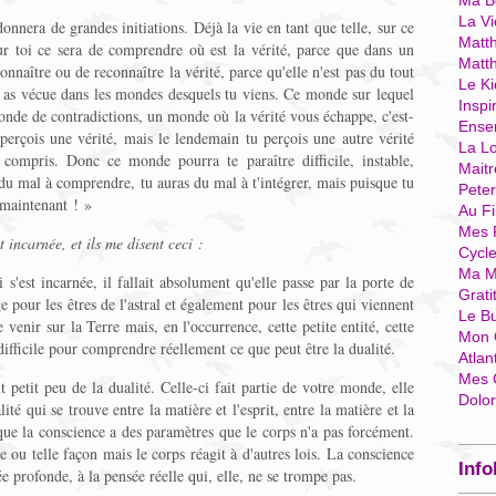
Ma Bo
La Vi
nnera de grandes initiations. Déjà la vie en tant que telle, sur ce
Matth
ur toi ce sera de comprendre où est la vérité, parce que dans un
Matt
connaître ou de reconnaître la vérité, parce qu'elle n'est pas du tout
Le Ki
 as vécue dans les mondes desquels tu viens. Ce monde sur lequel
Inspi
onde de contradictions, un monde où la vérité vous échappe, c'est-
Ense
u perçois une vérité, mais le lendemain tu perçois une autre vérité
La Lo
compris. Donc ce monde pourra te paraître difficile, instable,
Mait
du mal à comprendre, tu auras du mal à t'intégrer, mais puisque tu
Pete
a maintenant ! »
Au Fi
Mes 
 incarnée, et ils me disent ceci :
Cycl
Ma M
s'est incarnée, il fallait absolument qu'elle passe par la porte de
Grati
ge pour les êtres de l'astral et également pour les êtres qui viennent
Le B
e venir sur la Terre mais, en l'occurrence, cette petite entité, cette
Mon 
difficile pour comprendre réellement ce que peut être la dualité.
Atlan
Mes 
 petit peu de la dualité. Celle-ci fait partie de votre monde, elle
Dolo
té qui se trouve entre la matière et l'esprit, entre la matière et la
 que la conscience a des paramètres que le corps n'a pas forcément.
le ou telle façon mais le corps réagit à d'autres lois. La conscience
Info
sée profonde, à la pensée réelle qui, elle, ne se trompe pas.