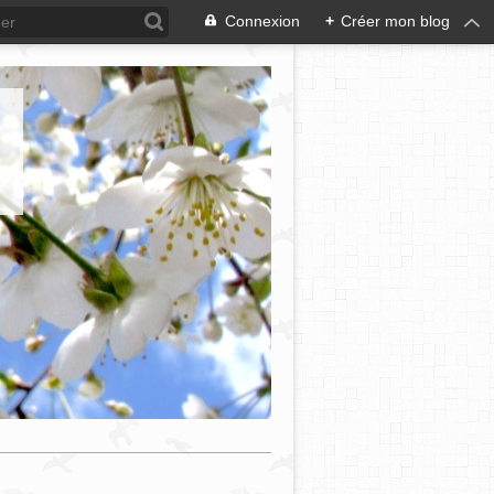
Connexion
+
Créer mon blog
e