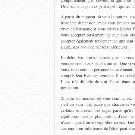
comportement, par l'évolution que vous s
Divines, vous pouvez petit à petit quitter la
À partir du moment où vous la quittez, vous
troisième dimension, mais vous pouvez non
vivre en harmonie si vous arrivez à créer l'
vous acceptez totalement ce que vous êt
acceptez également totalement ce que sont le
à eux, sans avoir de pensées inférieures.
En définitive, non seulement vous ne vous 
vous ne connaissez pas les autres. Que voye
vous, mais comme personne ne se connaît da
compris leur Essence première, il est très d
Il est très difficile de voir l'autre dans
perfection.
À partir du moment où vous commencez réel
c'est un vain mot, parce que chacun de vo
certains se croient très sages parce qu'il
équilibrée, mais au plus profond d'eux-même
n'auront pas trouvé l'équilibre en eux, tant
aux émotions inférieures de l'être, peut-être