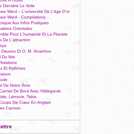
îte À Outils
e Derrière Le Voile
ew Ward – L’université De L’âge D’or
hew Ward - Compilations
osque Aux Infos Pratiques
rations Orientales
mble Pour L'humanité Et La Planète
i De L'attraction
reya
r Deunov Et O. M. Aïvanhov
l Du Net
Relations
es Et Rythmes
aison
tude
ut De Notre Âme
Carnet De Bord Avec Hildegarde
tide, Lémurie, Telos
Coups De Cœur En Anglais
res Cannon
lettre