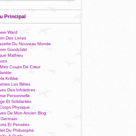
 Principal
hew Ward
in Des Livres
azette Du Nouveau Monde
som Goodchild
que Mathieu
horn
 Mes Coups De Cœur
lanète
la Kribbe
Amies Les Bêtes
ves Des Infolettres
mie Personnelle
ge Et Solidarités
Corps Physique
ives De Mon Ancien Blog
t Germain
ions Et Pensées
llet Du Philosophe