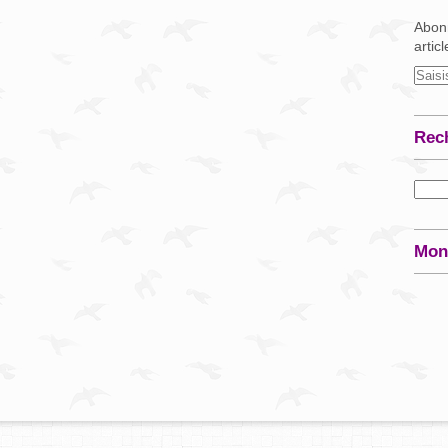
Abonn
artic
Rec
Mon