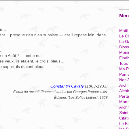
Menu
nir…
Matt
nant… presque rien n'en subsiste — car il repose loin, dans
Le Co
La G
Blos
s…
Moni
ce en Août ? — cette nuit…
Find
s yeux; ils étaient, je crois, bleus…
Tous
e saphir, ils étaient bleus…
Ma P
Pame
Nos 
Archi
Constantin Cavafy
(1863-1933)
Alchi
Extrait du recueil "Poèmes" traduit par Georges Papoutsakis,
Parta
Éditions "Les Belles Lettres", 1958
Mon 
Arch
Sain
Citat
Le Bi