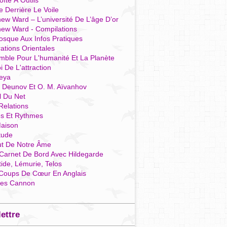
îte À Outils
e Derrière Le Voile
ew Ward – L’université De L’âge D’or
hew Ward - Compilations
osque Aux Infos Pratiques
rations Orientales
mble Pour L'humanité Et La Planète
i De L'attraction
reya
r Deunov Et O. M. Aïvanhov
l Du Net
Relations
es Et Rythmes
aison
tude
ut De Notre Âme
Carnet De Bord Avec Hildegarde
tide, Lémurie, Telos
Coups De Cœur En Anglais
res Cannon
lettre