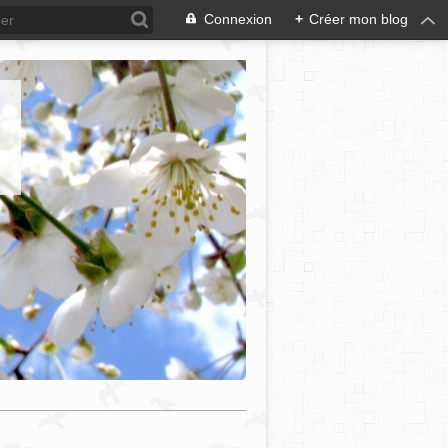
Connexion
+
Créer mon blog
e