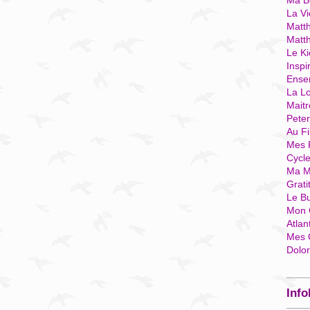
Ma Bo
La Vi
Matth
Matt
Le Ki
Inspi
Ense
La Lo
Mait
Pete
Au Fi
Mes 
Cycl
Ma M
Grati
Le B
Mon 
Atlan
Mes 
Dolo
Info