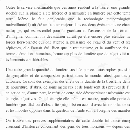
Outre le service inestimable que ces âmes rendent à la Terre, une grande
stockée sur la planète a été libérée et transmutée en lumière par cette te
terre. Même le fait déplorable que la technologie météorologiqu
malveillante(1) ait été un facteur majeur dans ces deux événements ne chang
nettoyage, qui est essentiel pour la guérison et l’ascension de la Terre. E
d’imaginer comment la dévastation aurait pu être encore plus étendue, s
forces hors-planète qui ont atténué la puissance de l’eau et du vent et réd
répliques, elle l'aurait été. Bien que le traumatisme et la souffrance des 
terme d'émotions humaines, beaucoup plus de lumière que de négativité a é
événements considérables.
Une autre grande quantité de lumière suscitée par ces catastrophes pas-si-
de sympathie et de compassion partout dans le monde, ainsi que des eff
autorisés. Ce sont des exemples des effets de la dualité de la troisième densi
de nourriture, d’abris, de soins médicaux et de fonds sont des preuves de l’
en action et, d'autre part, le refus de cette aide désespérément nécessaire es
énergies négatives. Oui, l’énergie elle-même est neutre, mais elle porte d
lumière (positifs) ou d’obscurité (négatifs) en accord avec les mobiles de
et les mobiles opposés dans la question de l’aide sont à l'origine des manifes
On trouve des preuves supplémentaires de cette double influence éner
croissant d’histoires concernant des gens de tous horizons — depuis des 