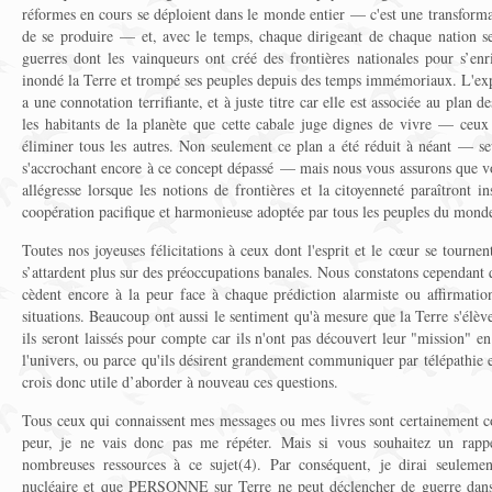
réformes en cours se déploient dans le monde entier — c'est une transfo
de se produire — et, avec le temps, chaque dirigeant de chaque nation se
guerres dont les vainqueurs ont créé des frontières nationales pour s’enr
inondé la Terre et trompé ses peuples depuis des temps immémoriaux. L'e
a une connotation terrifiante, et à juste titre car elle est associée au plan 
les habitants de la planète que cette cabale juge dignes de vivre — ceux 
éliminer tous les autres. Non seulement ce plan a été réduit à néant — se
s'accrochant encore à ce concept dépassé — mais nous vous assurons que v
allégresse lorsque les notions de frontières et la citoyenneté paraîtront i
coopération pacifique et harmonieuse adoptée par tous les peuples du monde
Toutes nos joyeuses félicitations à ceux dont l'esprit et le cœur se tournen
s’attardent plus sur des préoccupations banales. Nous constatons cependant 
cèdent encore à la peur face à chaque prédiction alarmiste ou affirmatio
situations. Beaucoup ont aussi le sentiment qu'à mesure que la Terre s'élèv
ils seront laissés pour compte car ils n'ont pas découvert leur "mission" e
l'univers, ou parce qu'ils désirent grandement communiquer par télépathie e
crois donc utile d’aborder à nouveau ces questions.
Tous ceux qui connaissent mes messages ou mes livres sont certainement co
peur, je ne vais donc pas me répéter. Mais si vous souhaitez un rappe
nombreuses ressources à ce sujet(4). Par conséquent, je dirai seuleme
nucléaire et que PERSONNE sur Terre ne peut déclencher de guerre dans