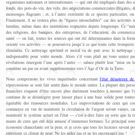
organismes nationaux et internationaux — qui ont été impliqués dans des a
fonds, des pots-de-vin, des vols, des négociations commerciales illégales, 
mensonges flagrants ; et, à l’autre extrémité de ce spectre particulier, on
Finalement, il ne restera plus de "figures intouchables" car des activités 
lumière, même dans des institutions respectées depuis longtemps. Ce "mé
des religions, des banques, des entreprises, de l’éducation, du commerc
santé — en fait, toutes les sources qui ont été déterminantes dans la for
orienté vos activités — se poursuivra jusqu’à ce que toute cette tromperie 
éliminées. Ce nettoyage spirituel et moral va de pair avec le nettoyage g
indispensable pour votre monde. Alors s’il vous plaît ne vous sentez pa
révélations émergent l’une après l’autre — saluez plutôt leur "mise en l
constitue un pas en avant supplémentaire vers l’Âge d’Or de la Terre.
Nous comprenons les vives inquiétudes concernant
l'état désastreux d
répercussions se sont fait sentir dans le monde entier. La plupart des per
financiers risquent d'être encore plus durement touchées à mesure que 
continue de se désintégrer pour laisser place à une base solide pour toutes
équitable des ressources mondiales. Les improvisations de ceux qui cont
commerce en vue de maintenir la circulation de l'argent seront vaines, ca
maintenir le système actuel en l'état — c'est-à-dire faire en sorte que la ri
mains de ceux qui ont déjà amassé d’immenses fortunes. Le principal sous
économie chancelante est la peur, et je crois que tous les lecteurs savent p
entretenir ce climat de peur. Ne les aidez pas et ne les encouragez pas !