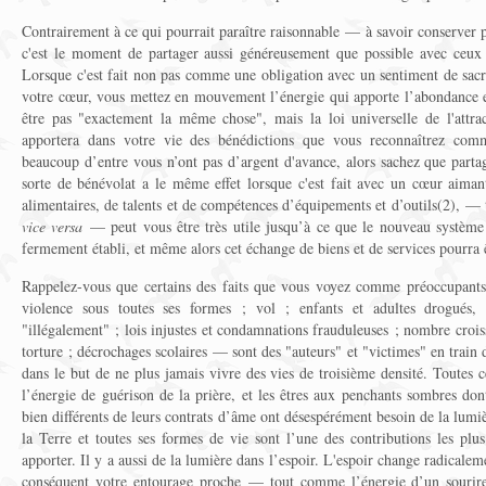
Contrairement à ce qui pourrait paraître raisonnable — à savoir conserver
c'est le moment de partager aussi généreusement que possible avec ceux
Lorsque c'est fait non pas comme une obligation avec un sentiment de sacr
votre cœur, vous mettez en mouvement l’énergie qui apporte l’abondance e
être pas "exactement la même chose", mais la loi universelle de l'attrac
apportera dans votre vie des bénédictions que vous reconnaîtrez co
beaucoup d’entre vous n’ont pas d’argent d'avance, alors sachez que parta
sorte de bénévolat a le même effet lorsque c'est fait avec un cœur aiman
alimentaires, de talents et de compétences d’équipements et d’outils(2), —
vice versa
— peut vous être très utile jusqu’à ce que le nouveau systèm
fermement établi, et même alors cet échange de biens et de services pourra êt
Rappelez-vous que certains des faits que vous voyez comme préoccupants
violence sous toutes ses formes ; vol ; enfants et adultes drogués
"illégalement" ; lois injustes et condamnations frauduleuses ; nombre crois
torture ; décrochages scolaires — sont des "auteurs" et "victimes" en train
dans le but de ne plus jamais vivre des vies de troisième densité. Toutes
l’énergie de guérison de la prière, et les êtres aux penchants sombres dont
bien différents de leurs contrats d’âme ont désespérément besoin de la lumi
la Terre et toutes ses formes de vie sont l’une des contributions les plu
apporter. Il y a aussi de la lumière dans l’espoir. L'espoir change radicaleme
conséquent votre entourage proche — tout comme l’énergie d’un sourire(3