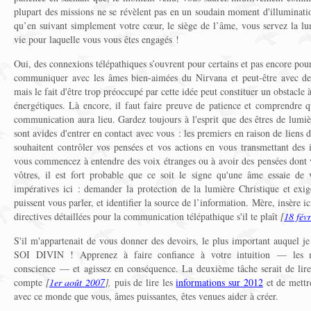
plupart des missions ne se révèlent pas en un soudain moment d'illuminati
qu’en suivant simplement votre cœur, le siège de l’âme, vous servez la lu
vie pour laquelle vous vous êtes engagés !
Oui, des connexions télépathiques s’ouvrent pour certains et pas encore pour 
communiquer avec les âmes bien-aimées du Nirvana et peut-être avec des 
mais le fait d'être trop préoccupé par cette idée peut constituer un obstacle 
énergétiques. Là encore, il faut faire preuve de patience et comprendre que
communication aura lieu. Gardez toujours à l'esprit que des êtres de lumi
sont avides d'entrer en contact avec vous : les premiers en raison de liens d
souhaitent contrôler vos pensées et vos actions en vous transmettant des
vous commencez à entendre des voix étranges ou à avoir des pensées dont v
vôtres, il est fort probable que ce soit le signe qu'une âme essaie de 
impératives ici : demander la protection de la lumière Christique et exig
puissent vous parler, et identifier la source de l’information. Mère, insère i
directives détaillées pour la communication télépathique s'il te plaît
[
18 fév
S'il m'appartenait de vous donner des devoirs, le plus important auque
SOI DIVIN ! Apprenez à faire confiance à votre intuition — les 
conscience — et agissez en conséquence. La deuxième tâche serait de lire
compte
[
1er août 2007
],
puis de lire les
informations sur 2012
et de mettr
avec ce monde que vous, âmes puissantes, êtes venues aider à créer.