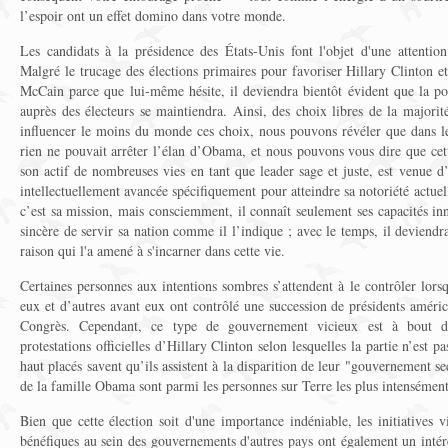
l’espoir ont un effet domino dans votre monde.
Les candidats à la présidence des États-Unis font l'objet d'une attention
Malgré le trucage des élections primaires pour favoriser Hillary Clinton et
McCain parce que lui-même hésite, il deviendra bientôt évident que la p
auprès des électeurs se maintiendra. Ainsi, des choix libres de la majorité
influencer le moins du monde ces choix, nous pouvons révéler que dans l
rien ne pouvait arrêter l’élan d’Obama, et nous pouvons vous dire que ce
son actif de nombreuses vies en tant que leader sage et juste, est venue d’
intellectuellement avancée spécifiquement pour atteindre sa notoriété actuel
c’est sa mission, mais consciemment, il connaît seulement ses capacités inn
sincère de servir sa nation comme il l’indique ; avec le temps, il deviendr
raison qui l'a amené à s'incarner dans cette vie.
Certaines personnes aux intentions sombres s’attendent à le contrôler lors
eux et d’autres avant eux ont contrôlé une succession de présidents amé
Congrès. Cependant, ce type de gouvernement vicieux est à bout de
protestations officielles d’Hillary Clinton selon lesquelles la partie n’est pa
haut placés savent qu’ils assistent à la disparition de leur "gouvernement s
de la famille Obama sont parmi les personnes sur Terre les plus intensément
Bien que cette élection soit d'une importance indéniable, les initiatives 
bénéfiques au sein des gouvernements d'autres pays ont également un inté