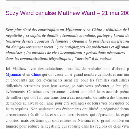
Suzy Ward canalise Matthew Ward – 21 mai 20
Sens plus élevé des catastrophes au Myanmar et en Chine ; réduction de 
négativité ; exemples de dualité ; économie mondiale, partage ; karma d
troisième densité ; sources de lumière ; Obama à la présidence américain
fin du "gouvernement secret" ; ne craignez pas les prédictions et affirmat
alarmistes ; les missions de vie s'accompliront ; précautions nécessaires
dans les communications télépathiques ; "devoirs" à la maison
Ici Matthew avec des salutations aimantes. Je souhaite tout d’abord p
Myanmar
et en
Chine
qui ont causé un si grand nombre de morts et une imm
et choquants que ces événements aient été pour les familles endeuillées
difficultés écrasantes pour leur survie, je vais vous présenter le but plu
événements. Certaines des personnes avaient complété leurs accords prénat
de milliers qui ont fait une transition à ces moments, ou suite à des blessur
demandes au niveau de l’âme pour être soulagées de leurs vies physiques pén
leurs requêtes. Non seulement ces événements ont libéré la négativité formé
circonstances très difficiles et souvent terrorisantes, qui dépassaient les ex
choisies, mais ces âmes qui sont entrées au Nirvana en si grand nombre en
lumière pour réduire la négativité qui subsiste dans les régions où elles viv