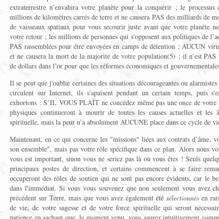
extraterrestre n’envahira votre planète pour la conquérir ; le processu
millions de kilomètres carrés de terre et ne causera PAS des milliards de
de vaisseaux spatiaux pour vous secourir juste avant que votre planète ne
votre retour ; les millions de personnes qui s'opposent aux politiques de l’
PAS rassemblées pour être envoyées en camps de détention ; AUCUN virus
et ne causera la mort de la majorité de votre population(5) ; il n’est PAS 
de dollars dans l’or pour que les réformes économiques et gouvernementale
Il se peut que j'oublie certaines des situations décourageantes ou alarmiste
circulent sur Internet, ils s'apaisent pendant un certain temps, puis 
exhortons : S’IL VOUS PLAÎT ne concédez même pas une once de votre én
physiques continueront à mourir de toutes les causes actuelles et les 
spirituelle, mais la peur n’a absolument AUCUNE place dans ce cycle de vie
Maintenant, en ce qui concerne les "missions" liées aux contrats d’âme, v
son ensemble", mais pas votre rôle spécifique dans ce plan. Alors nous 
vous est important, sinon vous ne seriez pas là où vous êtes ! Seuls quelq
principaux postes de direction, et certains commencent à se faire remar
occuperont des rôles de soutien qui ne sont pas encore évidents, car le bes
dans l'immédiat. Si vous vous souvenez que non seulement vous avez cho
précédent sur Terre, mais que vous avez également été
sélectionnés
en rais
de vie, de votre sagesse et de votre force spirituelle qui seront nécessa
patience en sachant que, le moment venu, vous saurez intuitivement comm