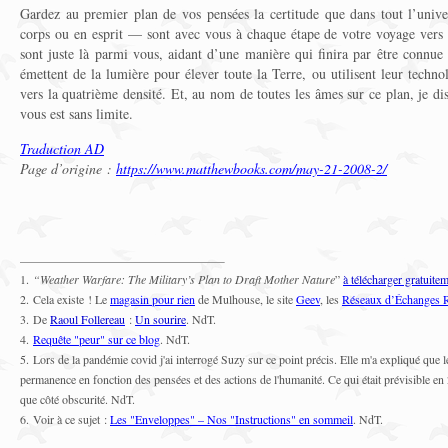
Gardez au premier plan de vos pensées la certitude que dans tout l’univ
corps ou en esprit — sont avec vous à chaque étape de votre voyage vers 
sont juste là parmi vous, aidant d’une manière qui finira par être connue
émettent de la lumière pour élever toute la Terre, ou utilisent leur techno
vers la quatrième densité. Et, au nom de toutes les âmes sur ce plan, je 
vous est sans limite.
Traduction AD
Page d’origine :
https://www.matthewbooks.com/may-21-2008-2/
1.
“Weather Warfare: The Military’s Plan to Draft Mother Nature
”
à télécharger gratuitem
2. Cela existe ! Le
magasin pour rien
de Mulhouse, le site
Geev
, les
Réseaux d’Échanges R
3. De
Raoul Follereau
:
Un sourire
. NdT.
4.
Requête "peur" sur ce blog
. NdT.
5.
Lors de la pandémie covid j'ai interrogé Suzy sur ce point précis. Elle m'a expliqué que 
permanence en fonction des pensées et des actions de l'humanité. Ce qui était prévisible en
que côté obscurité. NdT.
6.
Voir à ce sujet :
Les "Enveloppes" – Nos "Instructions" en sommeil
. NdT.