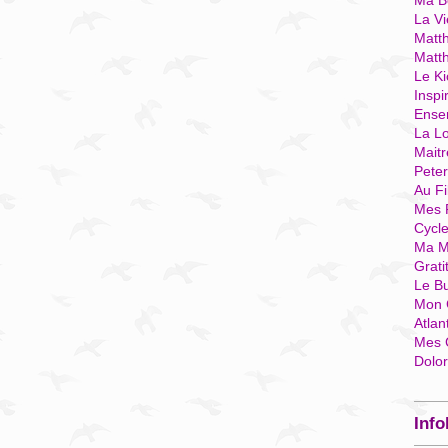
Ma Bo
La Vi
Matth
Matt
Le Ki
Inspi
Ense
La Lo
Mait
Pete
Au Fi
Mes 
Cycl
Ma M
Grati
Le B
Mon 
Atlan
Mes 
Dolo
Info