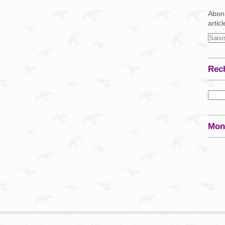
Abonn
artic
Rec
Mon