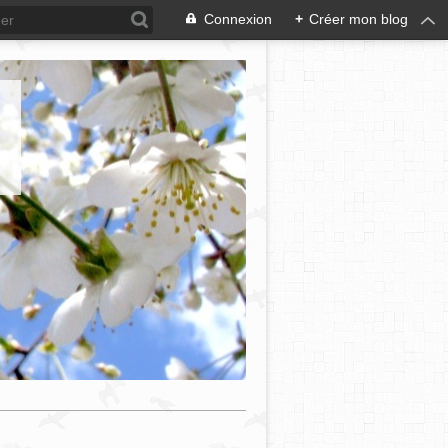
Connexion
+
Créer mon blog
e