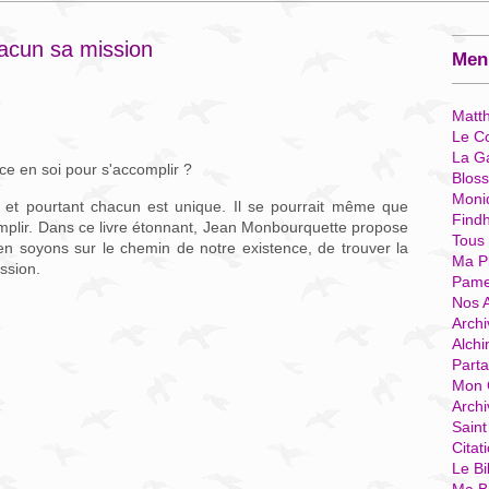
acun sa mission
Menu
Matt
Le Co
La G
e en soi pour s'accomplir ?
Blos
Moni
, et pourtant chacun est unique. Il se pourrait même que
Find
mplir. Dans ce livre étonnant, Jean Monbourquette propose
Tous
n soyons sur le chemin de notre existence, de trouver la
Ma P
ission.
Pame
Nos 
Archi
Alchi
Parta
Mon 
Arch
Sain
Citat
Le Bi