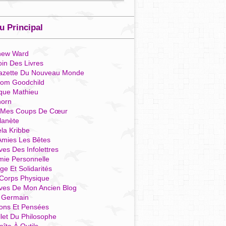
 Principal
hew Ward
in Des Livres
azette Du Nouveau Monde
som Goodchild
que Mathieu
horn
 Mes Coups De Cœur
lanète
la Kribbe
Amies Les Bêtes
ves Des Infolettres
mie Personnelle
ge Et Solidarités
Corps Physique
ives De Mon Ancien Blog
t Germain
ions Et Pensées
llet Du Philosophe