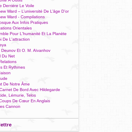
îte À Outils
e Derrière Le Voile
ew Ward – L’université De L’âge D’or
hew Ward - Compilations
osque Aux Infos Pratiques
rations Orientales
mble Pour L'humanité Et La Planète
i De L'attraction
reya
r Deunov Et O. M. Aïvanhov
l Du Net
Relations
es Et Rythmes
aison
tude
ut De Notre Âme
Carnet De Bord Avec Hildegarde
tide, Lémurie, Telos
Coups De Cœur En Anglais
res Cannon
lettre