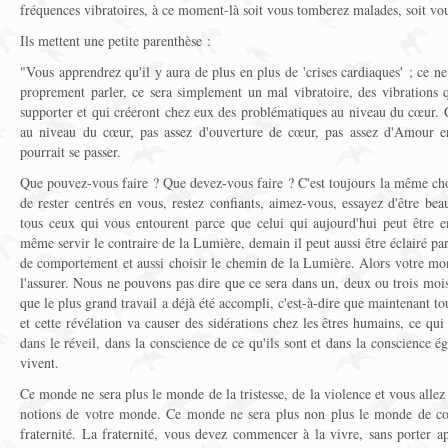
fréquences vibratoires, à ce moment-là soit vous tomberez malades, soit vo
Ils mettent une petite parenthèse :
"Vous apprendrez qu'il y aura de plus en plus de 'crises cardiaques' ; ce ne
proprement parler, ce sera simplement un mal vibratoire, des vibrations q
supporter et qui créeront chez eux des problématiques au niveau du cœur. 
au niveau du cœur, pas assez d'ouverture de cœur, pas assez d'Amour e
pourrait se passer.
Que pouvez-vous faire ? Que devez-vous faire ? C'est toujours la même cho
de rester centrés en vous, restez confiants, aimez-vous, essayez d'être bea
tous ceux qui vous entourent parce que celui qui aujourd'hui peut être 
même servir le contraire de la Lumière, demain il peut aussi être éclairé p
de comportement et aussi choisir le chemin de la Lumière. Alors votre m
l'assurer. Nous ne pouvons pas dire que ce sera dans un, deux ou trois mo
que le plus grand travail a déjà été accompli, c'est-à-dire que maintenant tou
et cette révélation va causer des sidérations chez les êtres humains, ce qu
dans le réveil, dans la conscience de ce qu'ils sont et dans la conscience 
vivent.
Ce monde ne sera plus le monde de la tristesse, de la violence et vous allez
notions de votre monde. Ce monde ne sera plus non plus le monde de com
fraternité. La fraternité, vous devez commencer à la vivre, sans porter a