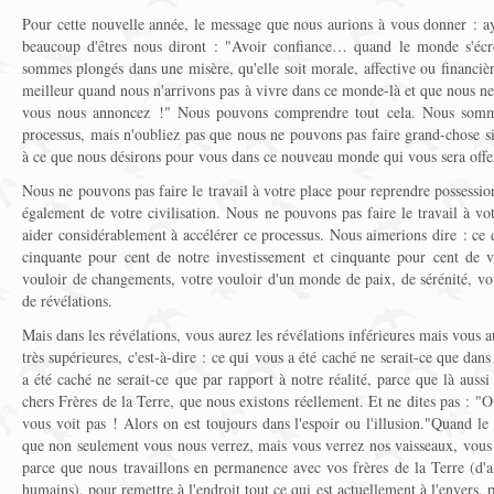
Pour cette nouvelle année, le message que nous aurions à vous donner : 
beaucoup d'êtres nous diront : "Avoir confiance… quand le monde s'écr
sommes plongés dans une misère, qu'elle soit morale, affective ou financi
meilleur quand nous n'arrivons pas à vivre dans ce monde-là et que nous n
vous nous annoncez !" Nous pouvons comprendre tout cela. Nous sommes
processus, mais n'oubliez pas que nous ne pouvons pas faire grand-chose si
à ce que nous désirons pour vous dans ce nouveau monde qui vous sera offe
Nous ne pouvons pas faire le travail à votre place pour reprendre possessi
également de votre civilisation. Nous ne pouvons pas faire le travail à v
aider considérablement à accélérer ce processus. Nous aimerions dire : ce 
cinquante pour cent de notre investissement et cinquante pour cent de v
vouloir de changements, votre vouloir d'un monde de paix, de sérénité, v
de révélations.
Mais dans les révélations, vous aurez les révélations inférieures mais vous 
très supérieures, c'est-à-dire : ce qui vous a été caché ne serait-ce que dans
a été caché ne serait-ce que par rapport à notre réalité, parce que là auss
chers Frères de la Terre, que nous existons réellement. Et ne dites pas : "
vous voit pas ! Alors on est toujours dans l'espoir ou l'illusion."Quand l
que non seulement vous nous verrez, mais vous verrez nos vaisseaux, vous ve
parce que nous travaillons en permanence avec vos frères de la Terre (d'ai
humains), pour remettre à l'endroit tout ce qui est actuellement à l'envers, p