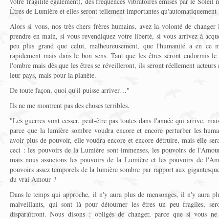
votre fragilité également), des fréquences vibratoires émises par le Soleil
Êtres de Lumière et elles seront tellement importantes qu'automatiquement
Alors si vous, nos très chers frères humains, avez la volonté de changer 
prendre en main, si vous revendiquez votre liberté, si vous arrivez à acqu
peu plus grand que celui, malheureusement, que l'humanité a en ce 
rapidement mais dans le bon sens. Tant que les êtres seront endormis le
l'ombre mais dès que les êtres se réveilleront, ils seront réellement acteur
leur pays, mais pour la planète.
De toute façon, quoi qu'il puisse arriver…"
Ils ne me montrent pas des choses terribles.
"Les guerres vont cesser, peut-être pas toutes dans l'année qui arrive, ma
parce que la lumière sombre voudra encore et encore perturber les humai
avoir plus de pouvoir, elle voudra encore et encore détruire, mais elle ser
ceci : les pouvoirs de la Lumière sont immenses, les pouvoirs de l'Amou
mais nous associons les pouvoirs de la Lumière et les pouvoirs de l'Amo
pouvoirs assez temporels de la lumière sombre par rapport aux gigantesque
du vrai Amour ?
Dans le temps qui approche, il n'y aura plus de mensonges, il n'y aura plu
malveillants, qui sont là pour détourner les êtres un peu fragiles, ser
disparaîtront. Nous disons : obligés de changer, parce que si vous ne