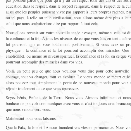
pas possible parce que pour qu'il y ait un respect total des uns et des autres
éducation dans le respect, dans le respect religieux, dans le respect de la cu
aussi que les peuples puissent vivre par rapport à leurs propres racines, pa
ou tel pays, à telle ou telle civilisation, nous allons même dire plus à leu
celui que nous souhaiterions dire par rapport à tout cela.
Nous allons revenir sur votre nouvelle année : essayez, même si cela est diff
la confiance et la foi. À tous les niveaux de ce que vous êtes en tant qu'être
foi pourront agir en vous totalement positivement. Si vous avez un pr
physique : la confiance et la foi pourront accomplir des miracles. Que
émotionnel, ou même au niveau spirituel, la confiance et la foi en ce que 
pourront accomplir des miracles dans vos vies.
Voilà un petit peu ce que nous voulions vous dire pour cette nouvelle a
courage, tout va changer, tout va évoluer. Le vieux monde se meurt et l
alors poussez tout simplement la porte de ce nouveau monde pour voir ce
réjouir totalement de ce que vous apercevez.
Soyez bénis, Enfants de la Terre. Nous vous Aimons infiniment et nou
bonheur de pouvoir communiquer avec vous et c'est toujours avec beaucou
que nous venons vers vous.
Maintenant nous vous laissons.
Que la Paix, la Joie et l'Amour inondent vos vies en permanence. Nous vo