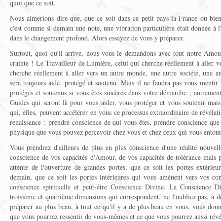
quoi que ce soit.
Nous aimerions dire que, que ce soit dans ce petit pays la France ou bien 
c'est comme si demain une note, une vibration particulière était donnée à l
dans le changement profond. Alors essayez de vous y préparer.
Surtout, quoi qu'il arrive, nous vous le demandons avec tout notre Amour
crainte ! Le Travailleur de Lumière, celui qui cherche réellement à aller v
cherche réellement à aller vers un autre monde, une autre société, une au
sera toujours aidé, protégé et soutenu. Mais il ne faudra pas vous mentir
protégés et soutenus si vous êtes sincères dans votre démarche ; autrement
Guides qui seront là pour vous aider, vous protéger et vous soutenir mais
qui, elles, peuvent accélérer en vous ce processus extraordinaire de révélat
renaissance : prendre conscience de qui vous êtes, prendre conscience que 
physique que vous pouvez percevoir chez vous et chez ceux qui vous entour
Vous prendrez d'ailleurs de plus en plus conscience d'une réalité nouvel
conscience de vos capacités d'Amour, de vos capacités de tolérance mais 
attente de l'ouverture de grandes portes, que ce soit les portes extéri
demain, que ce soit les portes intérieures qui vous amènent vers vos co
conscience spirituelle et peut-être Conscience Divine. La Conscience Di
troisième et quatrième dimensions qui correspondent, ne l'oubliez pas, à 
préparer au plus beau, à tout ce qu'il y a de plus beau en vous, vous don
que vous pourrez ressentir de vous-mêmes et ce que vous pourrez aussi rév