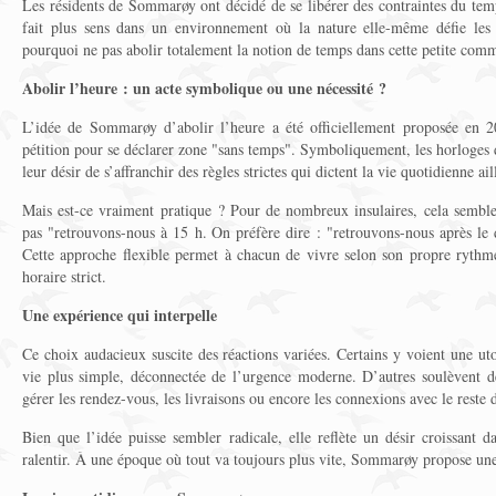
Les résidents de Sommarøy ont décidé de se libérer des contraintes du tem
fait plus sens dans un environnement où la nature elle-même défie les
pourquoi ne pas abolir totalement la notion de temps dans cette petite com
Abolir l’heure : un acte symbolique ou une nécessité ?
L’idée de Sommarøy d’abolir l’heure a été officiellement proposée en 2
pétition pour se déclarer zone "sans temps". Symboliquement, les horloges d
leur désir de s’affranchir des règles strictes qui dictent la vie quotidienne ail
Mais est-ce vraiment pratique ? Pour de nombreux insulaires, cela semble 
pas "retrouvons-nous à 15 h. On préfère dire : "retrouvons-nous après le d
Cette approche flexible permet à chacun de vivre selon son propre rythme
horaire strict.
Une expérience qui interpelle
Ce choix audacieux suscite des réactions variées. Certains y voient une u
vie plus simple, déconnectée de l’urgence moderne. D’autres soulèvent d
gérer les rendez-vous, les livraisons ou encore les connexions avec le reste
Bien que l’idée puisse sembler radicale, elle reflète un désir croissant
ralentir. À une époque où tout va toujours plus vite, Sommarøy propose une 