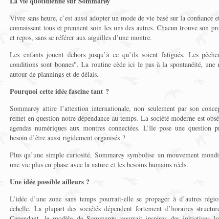
La vie quotidienne sur Sommarøy
Vivre sans heure, c’est aussi adopter un mode de vie basé sur la confiance 
connaissent tous et prennent soin les uns des autres. Chacun trouve son prop
et repos, sans se référer aux aiguilles d’une montre.
Les enfants jouent dehors jusqu’à ce qu’ils soient fatigués. Les pêch
conditions sont bonnes". La routine cède ici le pas à la spontanéité, une
autour de plannings et de délais.
Pourquoi cette idée fascine tant ?
Sommarøy attire l’attention internationale, non seulement par son conce
remet en question notre dépendance au temps. La société moderne est obséd
agendas numériques aux montres connectées. L’île pose une question p
besoin d’être aussi rigidement organisés ?
Plus qu’une simple curiosité, Sommarøy symbolise un mouvement mondial 
une vie plus en phase avec la nature et les besoins humains réels.
Une idée possible ailleurs ?
L’idée d’une zone sans temps pourrait-elle se propager à d’autres rég
échelle. La plupart des sociétés dépendent fortement d’horaires structur
Cependant, le modèle de Sommarøy pourrait inspirer des initiatives lo