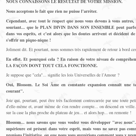
NOUS CONNAISSONS LE RÉSULTAT DE VOTRE MISSION.
Nous acceptons le fait que rien ne puisse l’arrêter.
Cependant, avec tout le respect que nous vous devons à vous autres, l
souriant... que le PLAN DIVIN DANS SON ENSEMBLE peut parfois 
dans vos esprits, et c’est alors que les doutes arrivent et décident d
s'offrir un pique-nique !
Joliment dit. Et pourtant, nous sommes très rapidement de retour à bord ces
En effet. Et pourquoi cela ? En raison de votre niveau de comp
LA FAÇON DONT TOUT CELA FONCTIONNE.
Je suppose que "cela"... signifie les lois Universelles de l’Amour ?
Oui, Blossom. Le Soi Âme en constante expansion connaît une tell
courant".
Joie qui, pourtant, peut être très facilement contrecarrée par une toute pe
d'elle-même et, avant même de s'en rendre compte... on descend en vrille...
sur la case la plus proche du plateau de jeu... et alors hop... on remonte !
Blossom... nous savons que vous voulez vous développer "avec nous". 
supérieure est présent dans votre esprit, mais vous ne savez pas com
prenions l'initiative, ou que nous vous suggérions comment vous y pre