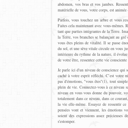
abdomen, vos bras et vos jambes. Ressent
matérielle de vous, votre corps, est animée 
Parfois, vous touchez un arbre et vous res
Faites cela maintenant avec vous-mêmes. Re
tant que parties intégrantes de la Terre. I
la Terre, vos branches se balançant au gr
vous êtes pleins de vitalité. Il se passe 
du sol, et une sève vitale circule en vous j
intérieure du rythme de la nature, il évolue
de votre être, ressentez cette vie consciente
Je parle ici d'un niveau de conscience qui
caché à votre esprit réfléchi. C’est votre n
pas d'émotions, "vous êtes"(1), tout simplem
plein de vie. Connectez-vous à ce niveau s
niveau en vous vous donne du pouvoir, vou
totalement dans ce niveau, dans ce courant,
la vie elle-même. Essayez de ressentir ce 
pensées vont et viennent, les émotions v
soient des expressions assez précieuses de
s'estomper.