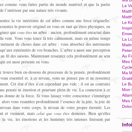
Ma Bo
ez comme vous faites partie du monde matériel et que la partie
La Vi
de l’intérieur par une nature très vivante.
Matth
Matt
sentez la vie intérieure de cet arbre comme une force originelle.
Le Ki
ssentez le pouvoir originel en vous en tant qu’êtres physiques, en
Inspi
maginez que
vous êtes
un arbre : ancien, profondément enraciné dans
Ense
é du vent. Vous vous tenez là très calmement, mais en même temps
La Lo
énormément de choses dans cet arbre : vous absorbez des nutriments
Mait
usqu’aux extrémités de vos branches. L’arbre a aussi une perception
Pete
 au fil des saisons. Maintenant ressentez cela profondément au sein
Au Fi
 qui est aussi présente en vous.
Mes 
Cycl
 se trouve bien en-dessous du processus de la pensée, profondément
Ma M
iveau essentiel et, à ce niveau, vous ne pensez pas et ne ressentez
Grati
ent. Cet état d’être n’est cependant pas vide ; il est au contraire
Le B
ans pensée ni émotion et pourtant plein de vie. La connexion à ce
Mon 
s donne de la force. Si vous laissez votre conscience s'immerger
Atlan
Mes 
 alors vous ressentez profondément l’essence de la joie, la joie de
Dolo
niveau dans votre corps, le niveau de votre propre éternité. Les
ont et viennent, mais
celui que vous êtes
demeure. Bien qu'elles
 la vie, les émotions et les humeurs très intenses finissent par
Info