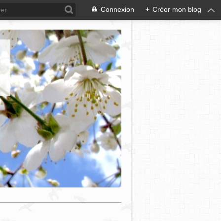
Connexion
+
Créer mon blog
e