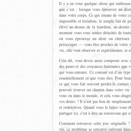
Il y a en vous quelque chose qui embrasse
que c’est : lorsque vous éprouvez un désir
dans votre corps. Ce qui émane de votre c
impossible et irréaliste, le simple fait de p
élève au-dessus de la lourdeur, au-dessus
moment vous vous sentez détachés de toutes
où vous éprouvez un désir ou chérisse
préoccuper — vous êtes proches de votre vér
vie, elle veut observer et expérimenter, et 
Cela dit, vous devez aussi composer avec 
des peurs et des croyances limitantes que v
qui vous entoure. Ce courant est d’un type 
essentiellement ce que vous êtes. Pour beau
ce qui vous fait souvent perdre le contact 
pouvoir trouver un chemin dans votre vie q
vous ou dans le monde, et cela vous chagrin
vos désirs ? Il n’est pas bon de simplemen
et restrictives. Quand vous le faites vous 
partager ici, c'est à dire au renouveau qui e
Comment retrouver cette joie originelle ?
vie, ce problème se retrouve enfermé dans 