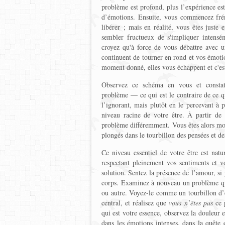
problème est profond, plus l’expérience est
d’émotions. Ensuite, vous commencez fré
libérer ; mais en réalité, vous êtes juste
sembler fructueux de s'impliquer inten
croyez qu'à force de vous débattre avec u
continuent de tourner en rond et vos émotio
moment donné, elles vous échappent et c'est 
Observez ce schéma en vous et constate
problème — ce qui est le contraire de ce q
l’ignorant, mais plutôt en le percevant à p
niveau racine de votre être. À partir de 
problème différemment. Vous êtes alors moi
plongés dans le tourbillon des pensées et d
Ce niveau essentiel de votre être est natu
respectant pleinement vos sentiments et v
solution. Sentez la présence de l’amour, si 
corps. Examinez à nouveau un problème que
ou autre. Voyez-le comme un tourbillon d’é
central, et réalisez que
vous n’êtes pas
ce p
qui est votre essence, observez la douleur 
dans les émotions intenses, dans la quête 