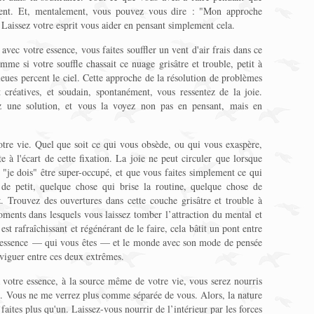
lement. Et, mentalement, vous pouvez vous dire : "Mon approche
Laissez votre esprit vous aider en pensant simplement cela.
avec votre essence, vous faites souffler un vent d'air frais dans ce
me si votre souffle chassait ce nuage grisâtre et trouble, petit à
bleues percent le ciel. Cette approche de la résolution de problèmes
t créatives, et soudain, spontanément, vous ressentez de la joie.
ez une solution, et vous la voyez non pas en pensant, mais en
otre vie. Quel que soit ce qui vous obsède, ou qui vous exaspère,
 à l'écart de cette fixation. La joie ne peut circuler que lorsque
 "je dois" être super-occupé, et que vous faites simplement ce qui
 de petit, quelque chose qui brise la routine, quelque chose de
. Trouvez des ouvertures dans cette couche grisâtre et trouble à
ents dans lesquels vous laissez tomber l’attraction du mental et
est rafraîchissant et régénérant de le faire, cela bâtit un pont entre
 essence — qui vous êtes — et le monde avec son mode de pensée
aviguer entre ces deux extrêmes.
à votre essence, à la source même de votre vie, vous serez nourris
rre. Vous ne me verrez plus comme séparée de vous. Alors, la nature
 faites plus qu'un. Laissez-vous nourrir de l’intérieur par les forces