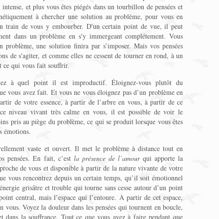
 intense, et plus vous êtes piégés dans un tourbillon de pensées et
nétiquement à chercher une solution au problème, pour vous en
 en train de vous y embourber. D'un certain point de vue, il peut
sément dans un problème en s'y immergeant complétement. Vous
n problème, une solution finira par s’imposer. Mais vos pensées
ns de s'agiter, et comme elles ne cessent de tourner en rond, à un
ce qui vous fait souffrir.
z à quel point il est improductif. Éloignez-vous plutôt du
ue vous avez fait. Et vous ne vous éloignez pas d’un problème en
artir de votre essence, à partir de l’arbre en vous, à partir de ce
ce niveau vivant très calme en vous, il est possible de voir le
ns pris au piège du problème, ce qui se produit lorsque vous êtes
es émotions.
rellement vaste et ouvert. Il met le problème à distance tout en
os pensées. En fait, c’est
la présence de l’amour
qui apporte la
proche de vous et disponible à partir de la nature vivante de votre
 vous rencontrez depuis un certain temps, qu’il soit émotionnel
nergie grisâtre et trouble qui tourne sans cesse autour d’un point
oint central, mais l’espace qui l’entoure. À partir de cet espace,
en vous. Voyez la douleur dans les pensées qui tournent en boucle,
et dans la souffrance. Tout ce que vous avez à faire pendant que