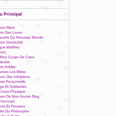
 Principal
hew Ward
in Des Livres
azette Du Nouveau Monde
som Goodchild
que Mathieu
horn
 Mes Coups De Cœur
lanète
la Kribbe
Amies Les Bêtes
ves Des Infolettres
mie Personnelle
ge Et Solidarités
Corps Physique
ives De Mon Ancien Blog
t Germain
ions Et Pensées
llet Du Philosophe