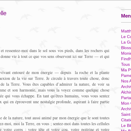
lle
Menu
Matt
Le Co
La G
Blos
 et ressentez-moi dans le sol sous vos pieds, dans les rochers qui
Moni
i donne vie à tout ce que vos sens observent ici sur Terre — et qui
Find
Tous
Ma P
 vivant entouré de mon énergie — depuis la roche et la plante
Pame
nexion de la vie sur Terre. Je circule à travers toute chose, donc
Nos 
e de la Terre. Vous êtes capables d’admirer la nature, de voir sa
Archi
rythme et son harmonie, mais vous la voyez comme quelque chose
Alchi
ée qui vous échappe. En tant qu'êtres humains, vous vous sentez
Parta
x qui en éprouvent une nostalgie profonde, aspirant à faire partie
Mon 
Arch
Sain
e de la nature, tout aussi animé par mon énergie que le sont toutes
Citat
tez-moi, moi la Terre, en vous ; sentez-moi dans toutes les cellules
Le Bi
 votre corps : votre tête et votre cou, votre poitrine et votre