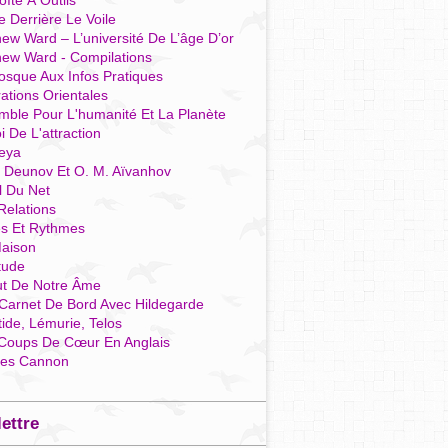
îte À Outils
e Derrière Le Voile
ew Ward – L’université De L’âge D’or
hew Ward - Compilations
osque Aux Infos Pratiques
rations Orientales
mble Pour L'humanité Et La Planète
i De L'attraction
reya
r Deunov Et O. M. Aïvanhov
l Du Net
Relations
es Et Rythmes
aison
tude
ut De Notre Âme
Carnet De Bord Avec Hildegarde
tide, Lémurie, Telos
Coups De Cœur En Anglais
res Cannon
lettre