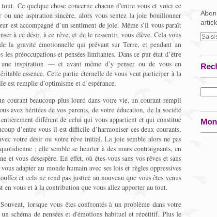
 tout. Ce quelque chose concerne chacun d'entre vous et voici ce
Abonn
 ou une aspiration sincère, alors vous sentez la joie bouillonner
artic
œur est accompagné d’un sentiment de joie. Même s’il vous paraît
enser à ce désir, à ce rêve, et de le ressentir, vous élève. Cela vous
 de la gravité émotionnelle qui prévaut sur Terre, et pendant un
 les préoccupations et pensées limitantes. Dans ce pur état d’être
z une inspiration — et avant même d’y penser ou de vous en
Rec
itable essence. Cette partie éternelle de vous veut participer à la
elle est remplie d’optimisme et d’espérance.
un courant beaucoup plus lourd dans votre vie, un courant rempli
ous avez héritées de vos parents, de votre éducation, de la société
entièrement différent de celui qui vous appartient et qui constitue
Mon
coup d’entre vous il est difficile d’harmoniser ces deux courants,
avec votre désir ou votre rêve initial. La joie semble alors ne pas
uotidienne ; elle semble se heurter à des murs contraignants, en
e et vous désespère. En effet, où êtes-vous sans vos rêves et sans
t vous adapter au monde humain avec ses lois et règles oppressives
étouffez et cela ne rend pas justice au nouveau que vous êtes venus
st en vous et à la contribution que vous allez apporter au tout.
 Souvent, lorsque vous êtes confrontés à un problème dans votre
un schéma de pensées et d'émotions habituel et répétitif. Plus le