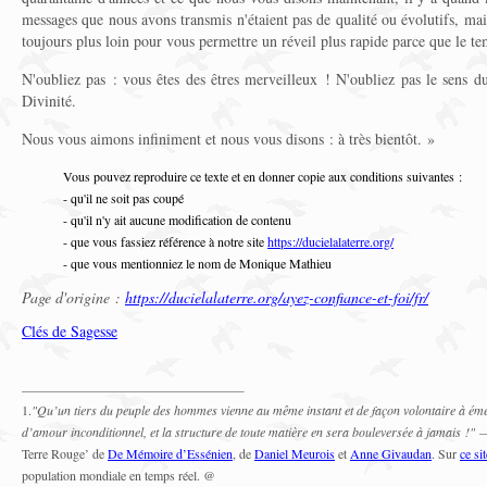
messages que nous avons transmis n'étaient pas de qualité ou évolutifs, mai
toujours plus loin pour vous permettre un réveil plus rapide parce que le te
N'oubliez pas : vous êtes des êtres merveilleux ! N'oubliez pas le sens d
Divinité.
Nous vous aimons infiniment et nous vous disons : à très bientôt. »
Vous pouvez reproduire ce texte et en donner copie aux conditions suivantes :
- qu'il ne soit pas coupé
- qu'il n'y ait aucune modification de contenu
- que vous fassiez référence à notre site
https://ducielalaterre.org/
- que vous mentionniez le nom de Monique Mathieu
Page d'origine :
https://ducielalaterre.org/ayez-confiance-et-foi/fr/
Clés de Sagesse
1.
"Qu’un tiers du peuple des hommes vienne au même instant et de façon volontaire à émett
d’amour inconditionnel, et la structure de toute matière en sera
bouleversée à jamais !"
Terre Rouge’ de
De Mémoire d’Essénien
, de
Daniel Meurois
et
Anne Givaudan
. Sur
ce sit
population mondiale en temps réel. @