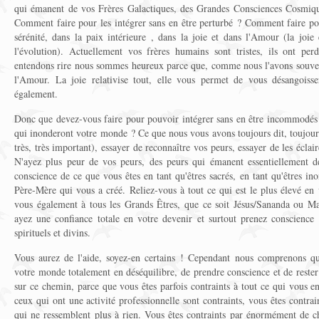
qui émanent de vos Frères Galactiques, des Grandes Consciences Cosmiq
Comment faire pour les intégrer sans en être perturbé ? Comment faire pou
sérénité, dans la paix intérieure , dans la joie et dans l'Amour (la joie
l'évolution). Actuellement vos frères humains sont tristes, ils ont per
entendons rire nous sommes heureux parce que, comme nous l'avons souvent 
l'Amour. La joie relativise tout, elle vous permet de vous désangoiss
également.
Donc que devez-vous faire pour pouvoir intégrer sans en être incommodés e
qui inonderont votre monde ? Ce que nous vous avons toujours dit, toujours 
très, très important), essayer de reconnaître vos peurs, essayer de les écla
N'ayez plus peur de vos peurs, des peurs qui émanent essentiellement 
conscience de ce que vous êtes en tant qu'êtres sacrés, en tant qu'êtres in
Père-Mère qui vous a créé. Reliez-vous à tout ce qui est le plus élevé en v
vous également à tous les Grands Êtres, que ce soit Jésus/Sananda ou Ma
ayez une confiance totale en votre devenir et surtout prenez conscience 
spirituels et divins.
Vous aurez de l'aide, soyez-en certains ! Cependant nous comprenons qu'i
votre monde totalement en déséquilibre, de prendre conscience et de reste
sur ce chemin, parce que vous êtes parfois contraints à tout ce qui vous en
ceux qui ont une activité professionnelle sont contraints, vous êtes contrai
qui ne ressemblent plus à rien. Vous êtes contraints par énormément de ch