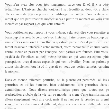
Vous n'en avez plus pour très longtemps, parce que là où il y a déséq
rééquilibre. L'Univers cherche toujours à se rééquilibrer, donc votre planèt
elle va vivre de plus en plus ce rééquilibrage qui pourra, d'une certaine m
seront que des perturbations momentanées à partir du moment où vous vous 
mêmes et par rapport à ce qui vous entoure.
Vous positionner par rapport à vous-mêmes, cela veut dire vous remettre e
beaucoup plus avec le cœur qu'avec l'intellect, faire preuve de beaucoup de
aussi ce sera sans arrêt à remettre en question, parce qu'au départ, ce disce
feront beaucoup intervenir votre intellect, votre personnalité et aussi vot
vérité, même en passant par l'analyse, peut parfois être faussée. Plus vou
au-delà de l'intellect, au-delà même de tout ce qui vous est connu, plu
perceptions, avec d'autres capacités qui vont s'éveiller. Nous ne parlons 
disons simplement que là où il y avait en vous des portes fermées, certaine
le moment.
Dans ce monde tellement perturbé, où la planète est perturbée, où les 
perturbés, et où les humains, bien évidemment, sont perturbés, dans 
extraordinaires. Nous disons extraordinaires parce que toutes ces pe
réadaptation globale de la vie sur ce monde, le signe d'une transformatio
allons simplement vous dire ceci, mais il ne faut pas le prendre au prem
vous réveiller dans un état différent, dans une conscience différente, 
différent.