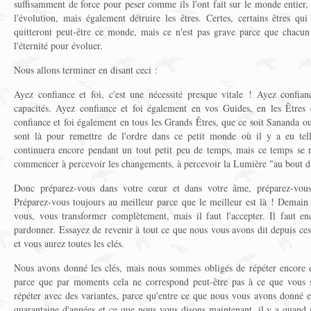
suffisamment de force pour peser comme ils l'ont fait sur le monde entier, 
l'évolution, mais également détruire les êtres. Certes, certains êtres qu
quitteront peut-être ce monde, mais ce n'est pas grave parce que chacun
l'éternité pour évoluer.
Nous allons terminer en disant ceci :
Ayez confiance et foi, c'est une nécessité presque vitale ! Ayez confian
capacités. Ayez confiance et foi également en vos Guides, en les Êtres
confiance et foi également en tous les Grands Êtres, que ce soit Sananda ou
sont là pour remettre de l'ordre dans ce petit monde où il y a eu tel
continuera encore pendant un tout petit peu de temps, mais ce temps se r
commencer à percevoir les changements, à percevoir la Lumière "au bout d
Donc préparez-vous dans votre cœur et dans votre âme, préparez-vous
Préparez-vous toujours au meilleur parce que le meilleur est là ! Demain 
vous, vous transformer complètement, mais il faut l'accepter. Il faut en
pardonner. Essayez de revenir à tout ce que nous vous avons dit depuis ces
et vous aurez toutes les clés.
Nous avons donné les clés, mais nous sommes obligés de répéter encore e
parce que par moments cela ne correspond peut-être pas à ce que vous s
répéter avec des variantes, parce qu'entre ce que nous vous avons donné e
quarantaine d'années et ce que nous vous disons maintenant, il y a quand