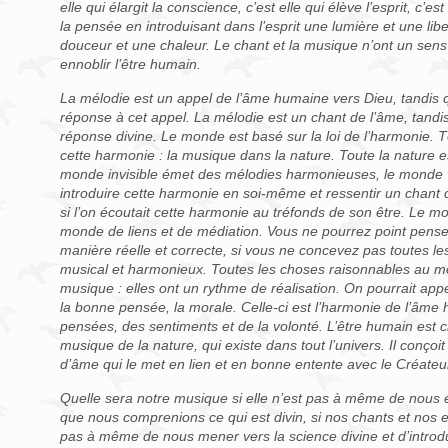
elle qui élargit la conscience, c’est elle qui élève l’esprit, c’es
la pensée en introduisant dans l’esprit une lumière et une lib
douceur et une chaleur. Le chant et la musique n’ont un sens 
ennoblir l’être humain.
La mélodie est un appel de l’âme humaine vers Dieu, tandis 
réponse à cet appel. La mélodie est un chant de l’âme, tandi
réponse divine. Le monde est basé sur la loi de l’harmonie. Tô
cette harmonie : la musique dans la nature. Toute la nature 
monde invisible émet des mélodies harmonieuses, le monde vis
introduire cette harmonie en soi-même et ressentir un chan
si l’on écoutait cette harmonie au tréfonds de son être. Le 
monde de liens et de médiation. Vous ne pourrez point penser 
manière réelle et correcte, si vous ne concevez pas toutes l
musical et harmonieux. Toutes les choses raisonnables au mon
musique : elles ont un rythme de réalisation. On pourrait appe
la bonne pensée, la morale. Celle-ci est l’harmonie de l’âme
pensées, des sentiments et de la volonté. L’être humain est cr
musique de la nature, qui existe dans tout l’univers. Il conç
d’âme qui le met en lien et en bonne entente avec le Créateu
Quelle sera notre musique si elle n’est pas à même de nous é
que nous comprenions ce qui est divin, si nos chants et nos 
pas à même de nous mener vers la science divine et d’introdui