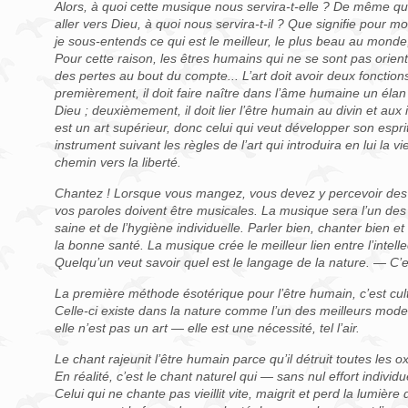
Alors, à quoi cette musique nous servira-t-elle ? De même que 
aller vers Dieu, à quoi nous servira-t-il ? Que signifie pour m
je sous-entends ce qui est le meilleur, le plus beau au monde,
Pour cette raison, les êtres humains qui ne se sont pas orien
des pertes au bout du compte... L’art doit avoir deux fonctio
premièrement, il doit faire naître dans l’âme humaine un élan 
Dieu ; deuxièmement, il doit lier l’être humain au divin et au
est un art supérieur, donc celui qui veut développer son esprit
instrument suivant les règles de l’art qui introduira en lui la vie
chemin vers la liberté.
Chantez ! Lorsque vous mangez, vous devez y percevoir des
vos paroles doivent être musicales. La musique sera l’un des 
saine et de l’hygiène individuelle. Parler bien, chanter bien e
la bonne santé. La musique crée le meilleur lien entre l’intelle
Quelqu’un veut savoir quel est le langage de la nature. — C’e
La première méthode ésotérique pour l’être humain, c’est cult
Celle-ci existe dans la nature comme l’un des meilleurs mode
elle n’est pas un art — elle est une nécessité, tel l’air.
Le chant rajeunit l’être humain parce qu’il détruit toutes les o
En réalité, c’est le chant naturel qui — sans nul effort individ
Celui qui ne chante pas vieillit vite, maigrit et perd la lumière