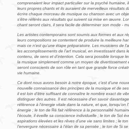
comprenaient leur impact particulier sur la psyché humaine, 
leurs propres chants et ils auraient de merveilleux résultats da
écrire chaque morceau de musique ou chanson avec un objecti
s’être référés aux résultats qui suivent sa mise en œuvre. Lorsq
chant seront clairs, il sera facile de déterminer son mode - m
Les artistes contemporains sont soumis aux formes et aux règl
leurs compositions se contentent de produire la meilleure har
mais ce n’est qu’une étape préparatoire. Les musiciens de l'a
les accomplissements de l'art musical, en investissant dans le
contenu, de sens et d’intention. Cela sera possible lorsque l
la musique simplement comme un moyen de divertissement et 
seront conscients de son rôle en tant que grande force créatr
vie humaine.
Ce dont nous avons besoin à notre époque, c’est d’une nouv
nouvelle connaissance des principes de la musique et de ses
il est loin d'être suffisant de connaître le nombre exact de vi
distinguer des autres. Il est nécessaire d'en savoir davantage
référence à l'énergie vitale dans la nature, et que, lorsqu’on 
énergie ; le ton de
Ré
fait référence à la personnalité humai
l'écoute, il éveille sa conscience individuelle ; le ton de
Sol
éve
aspirations élevées et les rêves d'une vie sans limites ; le to
l’envergure nécessaire à l’élan de sa pensée ; le ton de
Si
se 