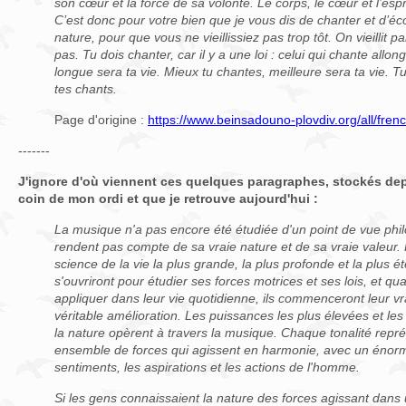
son cœur et la force de sa volonté. Le corps, le cœur et l’esp
C’est donc pour votre bien que je vous dis de chanter et d’éco
nature, pour que vous ne vieillissiez pas trop tôt. On vieillit 
pas. Tu dois chanter, car il y a une loi : celui qui chante allon
longue sera ta vie. Mieux tu chantes, meilleure sera ta vie. T
tes chants.
Page d'origine :
https://www.beinsadouno-plovdiv.org/all/frenc
-------
J'ignore d'où viennent ces quelques paragraphes, stockés de
coin de mon ordi et que je retrouve aujourd'hui :
La musique n'a pas encore été étudiée d'un point de vue phil
rendent pas compte de sa vraie nature et de sa vraie valeur. 
science de la vie la plus grande, la plus profonde et la plus
s'ouvriront pour étudier ses forces motrices et ses lois, et q
appliquer dans leur vie quotidienne, ils commenceront leur v
véritable amélioration. Les puissances les plus élevées et les
la nature opèrent à travers la musique. Chaque tonalité rep
ensemble de forces qui agissent en harmonie, avec un énorm
sentiments, les aspirations et les actions de l'homme.
Si les gens connaissaient la nature des forces agissant dans un