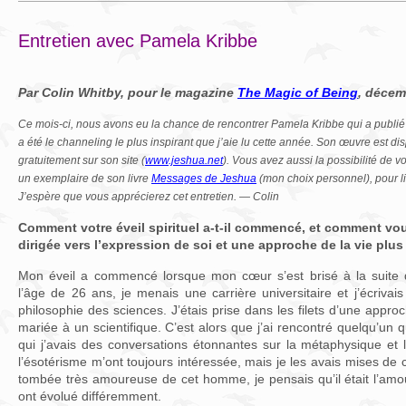
Entretien avec Pamela Kribbe
Par Colin Whitby, pour le magazine
The Magic of Being
, décem
Ce mois-ci, nous avons eu la chance de rencontrer Pamela Kribbe qui a publié 
a été le channeling le plus inspirant que j’aie lu cette année. Son œuvre est di
gratuitement sur son site (
www.jeshua.net
). Vous avez aussi la possibilité de v
un exemplaire de son livre
Messages de Jeshua
(mon choix personnel), pour li
J’espère que vous apprécierez cet entretien. — Colin
Comment votre éveil spirituel a-t-il commencé, et comment vo
dirigée vers l’expression de soi et une approche de la vie plus
Mon éveil a commencé lorsque mon cœur s’est brisé à la suite d
l’âge de 26 ans, je menais une carrière universitaire et j’écrivai
philosophie des sciences. J’étais prise dans les filets d’une approch
mariée à un scientifique. C’est alors que j’ai rencontré quelqu’un q
qui j’avais des conversations étonnantes sur la métaphysique et la s
l’ésotérisme m’ont toujours intéressée, mais je les avais mises de
tombée très amoureuse de cet homme, je pensais qu’il était l’amo
ont évolué différemment.