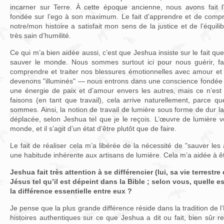
incarner sur Terre. À cette époque ancienne, nous avons fait l
fondée sur l’ego à son maximum. Le fait d’apprendre et de comp
notre/mon histoire a satisfait mon sens de la justice et de l’équili
très sain d’humilité.
Ce qui m’a bien aidée aussi, c’est que Jeshua insiste sur le fait 
sauver le monde. Nous sommes surtout ici pour nous guérir, fai
comprendre et traiter nos blessures émotionnelles avec amour et
devenons "illuminés" — nous entrons dans une conscience fondée 
une énergie de paix et d’amour envers les autres, mais ce n’es
faisons (en tant que travail), cela arrive naturellement, parc
sommes. Ainsi, la notion de travail de lumière sous forme de dur l
déplacée, selon Jeshua tel que je le reçois. L’œuvre de lumière 
monde, et il s’agit d’un état d’être plutôt que de faire.
Le fait de réaliser cela m’a libérée de la nécessité de "sauver les
une habitude inhérente aux artisans de lumière. Cela m’a aidée à êt
Jeshua fait très attention à se différencier (lui, sa vie terrestr
Jésus tel qu’il est dépeint dans la Bible ; selon vous, quelle es
la différence essentielle entre eux ?
Je pense que la plus grande différence réside dans la tradition de l’É
histoires authentiques sur ce que Jeshua a dit ou fait, bien sûr r