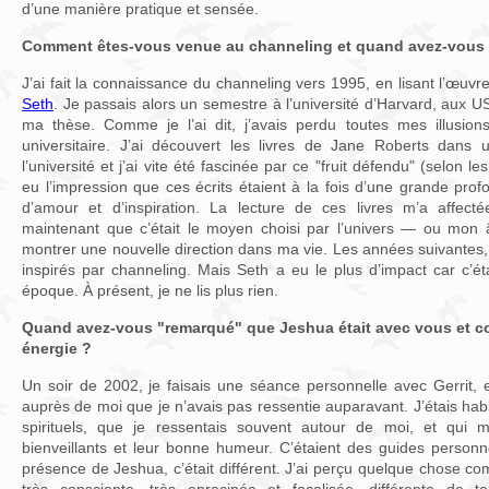
d’une manière pratique et sensée.
Comment êtes-vous venue au channeling et quand avez-vous ét
J’ai fait la connaissance du channeling vers 1995, en lisant l’œuv
Seth
. Je passais alors un semestre à l’université d’Harvard, aux U
ma thèse. Comme je l’ai dit, j’avais perdu toutes mes illusion
universitaire. J’ai découvert les livres de Jane Roberts dans u
l’université et j’ai vite été fascinée par ce "fruit défendu" (selon le
eu l’impression que ces écrits étaient à la fois d’une grande prof
d’amour et d’inspiration. La lecture de ces livres m’a affect
maintenant que c’était le moyen choisi par l’univers — ou mon
montrer une nouvelle direction dans ma vie. Les années suivantes, j’
inspirés par channeling. Mais Seth a eu le plus d’impact car c’ét
époque. À présent, je ne lis plus rien.
Quand avez-vous "remarqué" que Jeshua était avec vous et c
énergie ?
Un soir de 2002, je faisais une séance personnelle avec Gerrit, 
auprès de moi que je n’avais pas ressentie auparavant. J’étais hab
spirituels, que je ressentais souvent autour de moi, et qui m’
bienveillants et leur bonne humeur. C’étaient des guides personne
présence de Jeshua, c’était différent. J’ai perçu quelque chose c