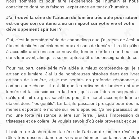
Nous sommes ici pour faire l’expérience de l’humain et nous
conscience dont nous faisons l’expérience en tant qu’humains.
J’ai trouvé la série de l’artisan de lumière très utile pour situ
est-ce que son contenu a eu un impact sur votre vie et votre
développement spirituel ?
Oui, c’est la première série de channelings que j’ai reçus de Jesh
étaient destinés spécialement aux artisans de lumière. Il a dit qu’ils
à accueillir une conscience nouvelle, fondée sur le cœur. Leur con
dans leur éveil, afin qu’ils soient aptes à être les enseignants de ce
Pour ma part, cette série m’a aidée à mieux comprendre qui je su
artisan de lumière. J’ai lu de nombreuses histoires dans des livre
artisans de lumière, et je me sentais en profonde résonance av
compris une chose : il est dit que les artisans de lumière ont une
lumière et la conscience à la Terre, qu’ils sont des enseignants 
qu’ils ont fait de gros sacrifices pour être ici et accomplir leur
étaient donc "les gentils". En fait, ils passaient presque pour des m
mêmes et portant le monde sur leurs épaules. Ça me paraissait un p
moi une forte résistance à être sur Terre, j’avais l’impression 
tristesses et de colère. Je voulais savoir d’où cela provenait et quel 
L’histoire de Jeshua dans la série de l’artisan de lumière révèle
rôles très obscurs dans des vies précédentes, certaines en Atlan