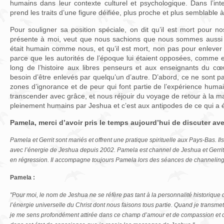
humains dans leur contexte culturel et psychologique. Dans l’inte
prend les traits d’une figure déifiée, plus proche et plus semblable
Pour souligner sa position spéciale, on dit qu’il est mort pour no
présente à moi, veut que nous sachions que nous sommes aussi p
était humain comme nous, et qu’il est mort, non pas pour enleve
parce que les autorités de l’époque lui étaient opposées, comme 
long de l’histoire aux libres penseurs et aux enseignants du c
besoin d’être enlevés par quelqu’un d’autre. D’abord, ce ne sont p
zones d’ignorance et de peur qui font partie de l’expérience hum
transcender avec grâce, et nous réjouir du voyage de retour à la
pleinement humains par Jeshua et c’est aux antipodes de ce qui a é
Pamela, merci d’avoir pris le temps aujourd’hui de discuter av
Pamela et Gerrit sont mariés et offrent une pratique spirituelle aux Pays-Bas. Ils 
avec l’énergie de Jeshua depuis 2002. Pamela est channel de Jeshua et Gerrit
en régression. Il accompagne toujours Pamela lors des séances de channeling
Pamela :
"Pour moi, le nom de Jeshua ne se réfère pas tant à la personnalité historique
l’énergie universelle du Christ dont nous faisons tous partie. Quand je transme
je me sens profondément attirée dans ce champ d’amour et de compassion et c