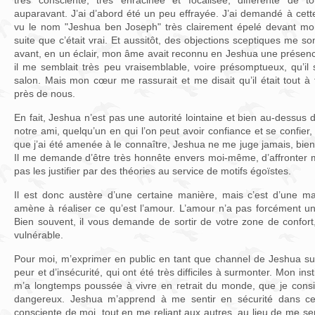
très consciente, très enracinée et focalisée, différente de t
auparavant. J’ai d’abord été un peu effrayée. J’ai demandé à cette 
vu le nom "Jeshua ben Joseph" très clairement épelé devant mon œ
suite que c’était vrai. Et aussitôt, des objections sceptiques me son
avant, en un éclair, mon âme avait reconnu en Jeshua une présenc
il me semblait très peu vraisemblable, voire présomptueux, qu’i
salon. Mais mon cœur me rassurait et me disait qu’il était tout à 
près de nous.
En fait, Jeshua n’est pas une autorité lointaine et bien au-dessus
notre ami, quelqu’un en qui l’on peut avoir confiance et se confier, 
que j’ai été amenée à le connaître, Jeshua ne me juge jamais, bien qu
Il me demande d’être très honnête envers moi-même, d’affronter m
pas les justifier par des théories au service de motifs égoïstes.
Il est donc austère d’une certaine manière, mais c’est d’une ma
amène à réaliser ce qu’est l’amour. L’amour n’a pas forcément un 
Bien souvent, il vous demande de sortir de votre zone de confort,
vulnérable.
Pour moi, m’exprimer en public en tant que channel de Jeshua s
peur et d’insécurité, qui ont été très difficiles à surmonter. Mon in
m’a longtemps poussée à vivre en retrait du monde, que je cons
dangereux. Jeshua m’apprend à me sentir en sécurité dans ce
consciente de moi, tout en me reliant aux autres, au lieu de me se