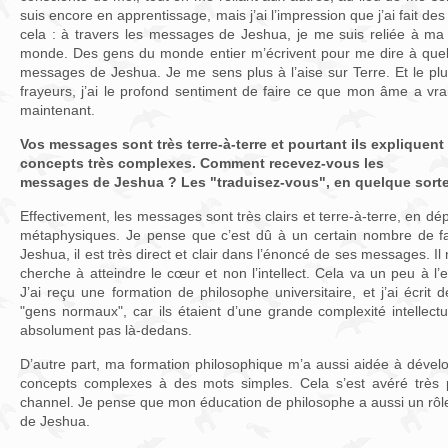
suis encore en apprentissage, mais j’ai l’impression que j’ai fait des
cela : à travers les messages de Jeshua, je me suis reliée à ma 
monde. Des gens du monde entier m’écrivent pour me dire à quel p
messages de Jeshua. Je me sens plus à l’aise sur Terre. Et le pl
frayeurs, j’ai le profond sentiment de faire ce que mon âme a vra
maintenant.
Vos messages sont très terre-à-terre et pourtant ils expliquen
concepts très complexes. Comment recevez-vous les
messages de Jeshua ? Les "traduisez-vous", en quelque sort
Effectivement, les messages sont très clairs et terre-à-terre, en dép
métaphysiques. Je pense que c’est dû à un certain nombre de fa
Jeshua, il est très direct et clair dans l’énoncé de ses messages. Il
cherche à atteindre le cœur et non l’intellect. Cela va un peu à l
J’ai reçu une formation de philosophe universitaire, et j’ai écrit de
"gens normaux", car ils étaient d’une grande complexité intellectu
absolument pas là-dedans.
D’autre part, ma formation philosophique m’a aussi aidée à dével
concepts complexes à des mots simples. Cela s’est avéré très 
channel. Je pense que mon éducation de philosophe a aussi un rô
de Jeshua.