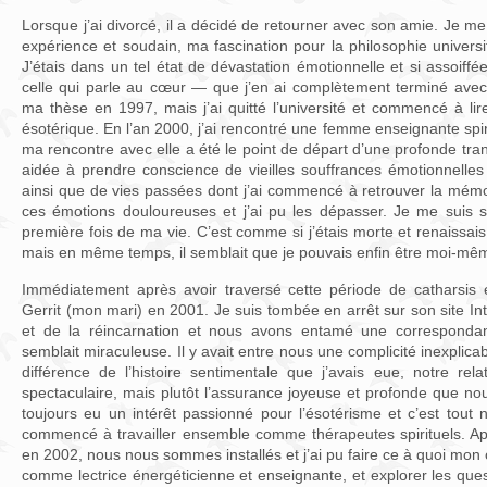
Lorsque j’ai divorcé, il a décidé de retourner avec son amie. Je me
expérience et soudain, ma fascination pour la philosophie univers
J’étais dans un tel état de dévastation émotionnelle et si assoif
celle qui parle au cœur — que j’en ai complètement terminé avec l’
ma thèse en 1997, mais j’ai quitté l’université et commencé à lire d
ésotérique. En l’an 2000, j’ai rencontré une femme enseignante spirit
ma rencontre avec elle a été le point de départ d’une profonde tran
aidée à prendre conscience de vieilles souffrances émotionnelles
ainsi que de vies passées dont j’ai commencé à retrouver la mémoi
ces émotions douloureuses et j’ai pu les dépasser. Je me suis se
première fois de ma vie. C’est comme si j’étais morte et renaiss
mais en même temps, il semblait que je pouvais enfin être moi-mê
Immédiatement après avoir traversé cette période de catharsis et
Gerrit (mon mari) en 2001. Je suis tombée en arrêt sur son site Inter
et de la réincarnation et nous avons entamé une corresponda
semblait miraculeuse. Il y avait entre nous une complicité inexplicabl
différence de l’histoire sentimentale que j’avais eue, notre rel
spectaculaire, mais plutôt l’assurance joyeuse et profonde que no
toujours eu un intérêt passionné pour l’ésotérisme et c’est tout
commencé à travailler ensemble comme thérapeutes spirituels. Apr
en 2002, nous nous sommes installés et j’ai pu faire ce à quoi mon cœ
comme lectrice énergéticienne et enseignante, et explorer les ques