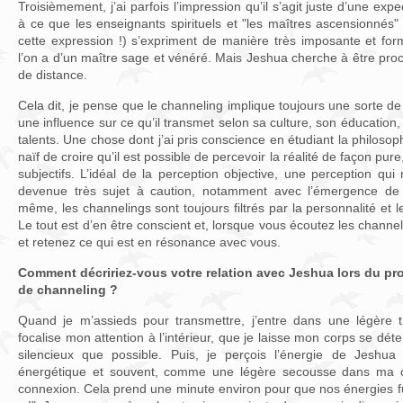
Troisièmement, j’ai parfois l’impression qu’il s’agit juste d’une exp
à ce que les enseignants spirituels et "les maîtres ascensionnés
cette expression !) s’expriment de manière très imposante et for
l’on a d’un maître sage et vénéré. Mais Jeshua cherche à être pro
de distance.
Cela dit, je pense que le channeling implique toujours une sorte d
une influence sur ce qu’il transmet selon sa culture, son éducation, 
talents. Une chose dont j’ai pris conscience en étudiant la philosoph
naïf de croire qu’il est possible de percevoir la réalité de façon pu
subjectifs. L’idéal de la perception objective, une perception qui 
devenue très sujet à caution, notamment avec l’émergence de
même, les channelings sont toujours filtrés par la personnalité et l
Le tout est d’en être conscient et, lorsque vous écoutez les chann
et retenez ce qui est en résonance avec vous.
Comment décririez-vous votre relation avec Jeshua lors du p
de channeling ?
Quand je m’assieds pour transmettre, j’entre dans une légère t
focalise mon attention à l’intérieur, que je laisse mon corps se dét
silencieux que possible. Puis, je perçois l’énergie de Jesh
énergétique et souvent, comme une légère secousse dans ma co
connexion. Cela prend une minute environ pour que nos énergies fu