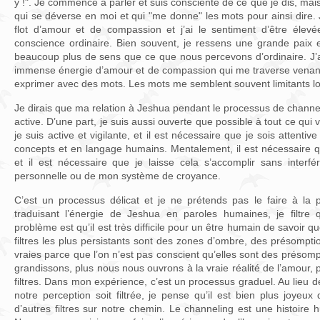
y !". Je commence à parler et suis consciente de ce que je dis, mais
qui se déverse en moi et qui "me donne" les mots pour ainsi dire
flot d’amour et de compassion et j’ai le sentiment d’être éle
conscience ordinaire. Bien souvent, je ressens une grande paix e
beaucoup plus de sens que ce que nous percevons d’ordinaire. J’a
immense énergie d’amour et de compassion qui me traverse venant de
exprimer avec des mots. Les mots me semblent souvent limitants lo
Je dirais que ma relation à Jeshua pendant le processus de channel
active. D’une part, je suis aussi ouverte que possible à tout ce qui v
je suis active et vigilante, et il est nécessaire que je sois attenti
concepts et en langage humains. Mentalement, il est nécessaire que
et il est nécessaire que je laisse cela s’accomplir sans inter
personnelle ou de mon système de croyance.
C’est un processus délicat et je ne prétends pas le faire à la p
traduisant l’énergie de Jeshua en paroles humaines, je filtr
problème est qu’il est très difficile pour un être humain de savoir qu
filtres les plus persistants sont des zones d’ombre, des présomp
vraies parce que l’on n’est pas conscient qu’elles sont des présom
grandissons, plus nous nous ouvrons à la vraie réalité de l’amour,
filtres. Dans mon expérience, c’est un processus graduel. Au lieu d
notre perception soit filtrée, je pense qu’il est bien plus joyeux
d’autres filtres sur notre chemin. Le channeling est une histoire 