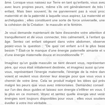
âme. Lorsque vous naissez sur Terre en tant qu'enfants, vous ave
avec leurs propres peurs, même s’ils ont généralement de très 
enfant. Mais bien souvent, ils ne parviennent pas à vous procu
maternité et de la paternité à laquelle vous aspirez. La maternité et
archétypales ; elles constituent une sorte de force universelle, un
la cohésion de la Création : le masculin et le féminin.
Je vous demande maintenant de faire descendre votre attention d
tranquillement et de vous connecter, très calmement, à l’enfant q
âge. Sentez cet enfant siégeant dans votre abdomen, observez
posez-vous la question : "De quoi cet enfant a-t-il le plus be
besoin ? Était-ce le manque d’une énergie paternelle aimante et 
d’une énergie maternelle douce et inconditionnelle ?".
Imaginez qu'un guide masculin se tient devant vous, représentant 
père, qui vous était initialement destinée, et imaginez aussi qu’une
vous, représentant l'énergie maternelle, l'énergie de la mère dans
voient et veulent vous donner leur énergie pour que vous vous s
chemin de votre âme. Cela se produit malgré les idées qui prév
malgré les peurs que vous avez intériorisées. Demandez conseil 
sur l’un des deux guides et laissez son énergie s'infiltrer en vous. 
le plus en ce moment. Voyez et sentez quelle énergie veut veni
énergies sont toujours disponibles pour vous ; elles vous soutie
éveiller à votre moi véritable.