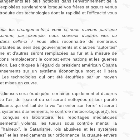
 changements les plus notables dans l’environnement de la
exploitées surviendront lorsque vos frères et sœurs venus
troduire des technologies dont la rapidité et l’efficacité vous
nous les changements à venir si nous n’avons pas une
 comme, par exemple, nous souvenir d’autres vies ou
 dans celle-ci ?
Vous allez reconnaître de nombreux
rtantes au sein des gouvernements et d'autres "autorités"
ène et d'autres seront remplacées au fur et à mesure de
tions remplaceront le combat entre nations et les guerres
lution. Les critiques à l’égard du président américain Obama
ansements sur un système économique mort et il sera
Les technologies qui ont été étouffées par un moyen
s et mises en œuvre.
sidieuses sera éradiquée, certaines rapidement et d’autres
e l’air, de l’eau et du sol seront nettoyées et leur pureté
luants qui ont fait de la vie "un enfer sur Terre" et seront
s systèmes d’armements, le contrôle météorologique(2), les
s conçues en laboratoire, les reportages médiatiques
ssements" violents, les tueurs sous contrôle mental, la
"haineux", le Satanisme, lois abusives et les systèmes
égales" et les médicaments sur ordonnance, la cruauté envers