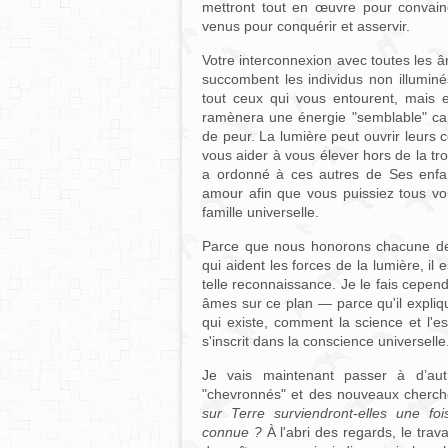
mettront tout en œuvre pour convainc
venus pour conquérir et asservir.
Votre interconnexion avec toutes les â
succombent les individus non illumin
tout ceux qui vous entourent, mais ell
ramènera une énergie "semblable" cap
de peur. La lumière peut ouvrir leurs c
vous aider à vous élever hors de la tro
a ordonné à ces autres de Ses enfan
amour afin que vous puissiez tous vou
famille universelle.
Parce que nous honorons chacune 
qui aident les forces de la lumière, il 
telle reconnaissance. Je le fais cepe
âmes sur ce plan — parce qu'il expliq
qui existe, comment la science et l'e
s'inscrit dans la conscience universelle
Je vais maintenant passer à d’aut
"chevronnés" et des nouveaux cherche
sur Terre surviendront-elles une foi
connue ?
À l'abri des regards, le trav