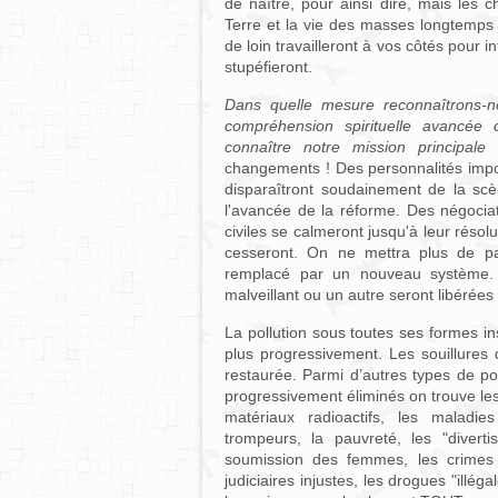
de naître, pour ainsi dire, mais les
Terre et la vie des masses longtemps 
de loin travailleront à vos côtés pour in
stupéfieront.
Dans quelle mesure reconnaîtrons-
compréhension spirituelle avancée
connaître notre mission principale
changements ! Des personnalités impo
disparaîtront soudainement de la sc
l'avancée de la réforme. Des négocia
civiles se calmeront jusqu'à leur réso
cesseront. On ne mettra plus de p
remplacé par un nouveau système. 
malveillant ou un autre seront libérée
La pollution sous toutes ses formes in
plus progressivement. Les souillures d
restaurée. Parmi d’autres types de pol
progressivement éliminés on trouve le
matériaux radioactifs, les maladie
trompeurs, la pauvreté, les "diverti
soumission des femmes, les crimes 
judiciaires injustes, les drogues "ill