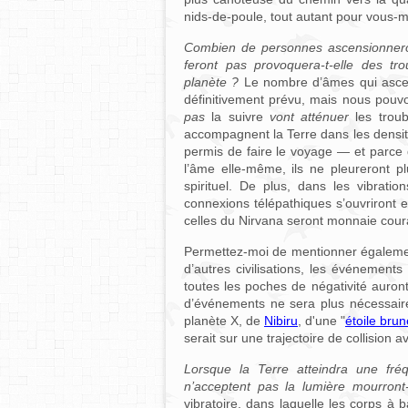
nids-de-poule, tout autant pour vous-
Combien de personnes ascensionneront
feront pas provoquera-t-elle des trou
planète ?
Le nombre d’âmes qui ascen
définitivement prévu, mais nous pouvo
pas
la suivre
vont atténuer
les troub
accompagnent la Terre dans les densité
permis de faire le voyage — et parce q
l’âme elle-même, ils ne pleureront p
spirituel. De plus, dans les vibrati
connexions télépathiques s’ouvriront e
celles du Nirvana seront monnaie cour
Permettez-moi de mentionner également
d’autres civilisations, les événements
toutes les poches de négativité auront
d’événements ne sera plus nécessaire.
planète X, de
Nibiru
, d'une "
étoile brun
serait sur une trajectoire de collision a
Lorsque la Terre atteindra une fré
n’acceptent pas la lumière mourron
vibratoire, dans laquelle les corps à