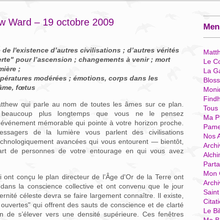
w Ward – 19 octobre 2009
Menu
 l'existence d’autres civilisations ; d’autres vérités
Matt
erte" pour l’ascension ; changements à venir ; mort
Le Co
mière ;
La G
mpératures modérées ; émotions, corps dans
les
Blos
’âme, fœtus
Moni
Find
atthew qui parle au nom de toutes les âmes sur ce plan.
Tous
 beaucoup plus longtemps que vous ne le pensez
Ma P
événement mémorable qui pointe à votre horizon proche.
Pame
ssagers de la lumière vous parlent des civilisations
Nos 
t technologiquement avancées qui vous entourent — bientôt,
Archi
part de personnes de votre entourage en qui vous avez
Alchi
Parta
Mon 
ont conçu le plan directeur de l’Âge d'Or de la Terre ont
Arch
ans la conscience collective et ont convenu que le jour
Sain
rnité céleste devra se faire largement connaître. Il existe,
Citat
 ouvertes" qui offrent des sauts de conscience et de clarté
Le Bi
tion de s’élever vers une densité supérieure. Ces fenêtres