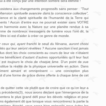
 a été conçu par une intention sombre sera éliminé !
 assistera aux changements progressifs sans penser :
"Tout
hension spirituelle avancée dans la conscience collective",
ience et la clarté spirituelle de l’humanité de la Terre qui
nts ! Aucun d’entre eux ne pourrait exister sans VOTRE
 en harmonie avec la Nature sur une planète rendue à sa
omme de nombreux messagers de lumière vous l’ont dit, la
’être ici est d'aider à créer ce genre de monde.
ceux qui, ayant franchi le seuil du Nirvana, auront choisi
ités qui leur seront révélées ?
Aucune sanction n'est jamais
dus dont les choix conscients au cours de leur vie n'étaient
e bénéficient d'autant d'autres opportunités qu'il leur faut
r" est
toujours
le choix de chaque âme. D’un point de vue
onstitue la réalité de la physique universelle en action. Dans
finiment aimant et omniprésent — une conception plus
agit d'une forme de grâce divine offerte à chaque âme de cet
r de quitter cette vie plutôt que de croire que ce qu’on leur a
 précédents(3), nous avons déclaré que l’émergence de la
ésentera le plus grand défi pour les dévots religieux et pour
ons également dit que lorsque vous rencontrerez la partie la
trième densité, vous serez bien préparés pour éviter les