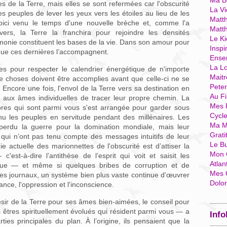
Ma Bo
es de la Terre, mais elles se sont refermées car l'obscurité
La Vi
s peuples de lever les yeux vers les étoiles au lieu de les
Matth
 Voici venu le temps d'une nouvelle brèche et, comme l'a
Matt
ers, la Terre la franchira pour rejoindre les densités
Le Ki
armonie constituent les bases de la vie. Dans son amour pour
Inspi
 que ces dernières l’accompagnent.
Ense
La Lo
s pour respecter le calendrier énergétique de n'importe
Mait
e choses doivent être accomplies avant que celle-ci ne se
Pete
 Encore une fois, l'envol de la Terre vers sa destination en
Au Fi
 aux âmes individuelles de tracer leur propre chemin. La
Mes 
res qui sont parmi vous s'est arrangée pour garder sous
Cycl
nu les peuples en servitude pendant des millénaires. Les
Ma M
 perdu la guerre pour la domination mondiale, mais leur
Grati
s qui n’ont pas tenu compte des messages intuitifs de leur
Le B
ie actuelle des marionnettes de l'obscurité est d’attiser la
Mon 
c'est-à-dire l’antithèse de l’esprit qui voit et saisit les
Atlan
que — et même si quelques bribes de corruption et de
Mes 
des journaux, un système bien plus vaste continue d'œuvrer
Dolo
nce, l'oppression et l'inconscience.
ésir de la Terre pour ses âmes bien-aimées, le conseil pour
 êtres spirituellement évolués qui résident parmi vous — a
Info
ties principales du plan. À l’origine, ils pensaient que la