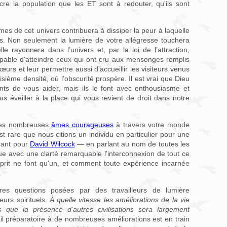
re la population que les ET sont à redouter, qu'ils sont
mes de cet univers contribuera à dissiper la peur à laquelle
és. Non seulement la lumière de votre allégresse touchera
e rayonnera dans l’univers et, par la loi de l’attraction,
able d'atteindre ceux qui ont cru aux mensonges remplis
œurs et leur permettre aussi d’accueillir les visiteurs venus
isième densité, où l’obscurité prospère. Il est vrai que Dieu
ts de vous aider, mais ils le font avec enthousiasme et
s éveiller à la place qui vous revient de droit dans notre
des nombreuses
âmes courageuses
à travers votre monde
est rare que nous citions un individu en particulier pour une
ndant pour
David Wilcock
— en parlant au nom de toutes les
ue avec une clarté remarquable l'interconnexion de tout ce
sprit ne font qu'un, et comment toute expérience incarnée
.
res questions posées par des travailleurs de lumière
urs spirituels.
À quelle vitesse les améliorations de la vie
s que la présence d’autres civilisations sera largement
ail préparatoire à de nombreuses améliorations est en train