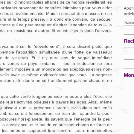
res sur d'innombrables affaires de ce monde réveillerait les
arrivants provenant de contrées lointaines pour vous aider
Abonn
 serait révélée ensuite. Mais le sursaut des masses ne se
artic
aire et le temps presse, il a donc été convenu de secouer
ose qui ne peut manquer d’attirer l’attention de tous — la
 de l'existence d’autres êtres intelligents dans l’univers.
Rec
viennent sur le "dévoilement", il sera discret plutôt que
xemple l'apparition simultanée d'une flotte de vaisseaux
ule de visiteurs. Et il n'y aura pas de vague immédiate
urs venus de pays lointains — leur introduction se fera
alement imposée à un monde où les sceptiques et les non-
nouvelle avec le même enthousiasme que vous. La sagesse
Mon
ension et le doute ne se transforment pas en chaos et en
ue cette vérité longtemps niée ne pourra plus l'être, elle
 de leurs activités odieuses à travers les âges. Ainsi, même
éjouissent que la présence d’autres civilisations soit enfin
sombres seront furieusement en train de répandre la peur.
bscures hors-planète, ils savent que l’énergie de la peur
t la conscience, et le but de ce puissant champ de force de
ir les âmes en capturant leur lumière. Leurs marionnettes