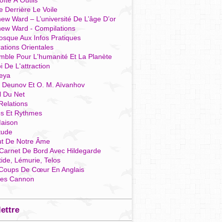
îte À Outils
e Derrière Le Voile
ew Ward – L’université De L’âge D’or
hew Ward - Compilations
osque Aux Infos Pratiques
rations Orientales
mble Pour L'humanité Et La Planète
i De L'attraction
reya
r Deunov Et O. M. Aïvanhov
l Du Net
Relations
es Et Rythmes
aison
tude
ut De Notre Âme
Carnet De Bord Avec Hildegarde
tide, Lémurie, Telos
Coups De Cœur En Anglais
res Cannon
lettre