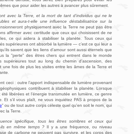
mêmes que pour aider les autres à avancer plus sûrement.
 avec la Terre, et la mort de tant d’individus qui ne le
bles et aura-t-elle une influence déstabilisatrice sur la
sionneront physiquement avec la Terre ne peut pas être
ns affirmer avec certitude que ceux qui choisissent de
ne
les, ce qui aidera à stabiliser la planète. Tous ceux qui
s supérieures ont absorbé la lumière — c’est ce qui leur a
u’ils savent que les liens d’amour sont aussi éternels que
lus la "perte" des êtres chers qui entrent dans le monde
ons supérieures tout au long du chemin d’ascension, des
t une fois de plus les visites entre les âmes de la Terre et
ante.
 ceci : outre l’apport indispensable de lumière provenant
 géophysiques contribuent à stabiliser la planète. Lorsque
 été libérées et l’énergie transmutée en lumière, ce genre
 Et s’il vous plaît, ne vous inquiétez PAS à propos de la
e
" ou de tout autre corps céleste quel qu'en soit le nom, qui
vec la Terre.
quence spécifique, tous les êtres sombres et ceux qui
t-ils en même temps ?
Il y a une fréquence, ou niveau
 base de carbone ne peuvent pas survivre, et les corps des