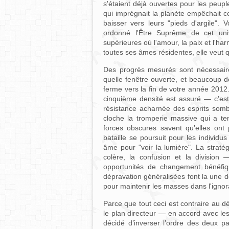
s'étaient déjà ouvertes pour les peupl
qui imprégnait la planète empêchait ce
baisser vers leurs "pieds d'argile".
ordonné l'Être Suprême de cet univ
supérieures où l'amour, la paix et l'h
toutes ses âmes résidentes, elle veut
Des progrès mesurés sont nécessaire
quelle fenêtre ouverte, et beaucoup d
ferme vers la fin de votre année 2012.
cinquième densité est assuré — c’est
résistance acharnée des esprits somb
cloche la tromperie massive qui a te
forces obscures savent qu’elles ont
bataille se poursuit pour les individu
âme pour "voir la lumière". La stratég
colère, la confusion et la division — 
opportunités de changement bénéfi
dépravation généralisées font la une 
pour maintenir les masses dans l'ignora
Parce que tout ceci est contraire au d
le plan directeur — en accord avec les
décidé d’inverser l’ordre des deux par