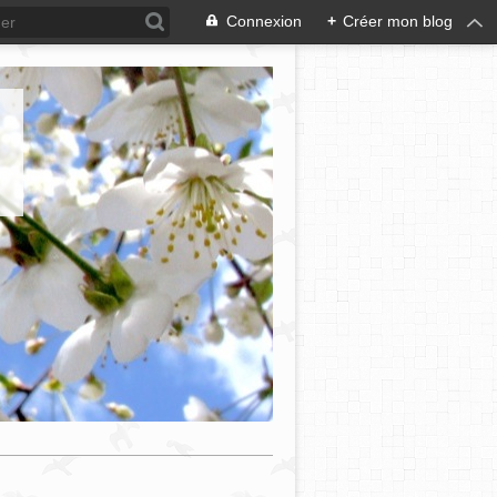
Connexion
+
Créer mon blog
e