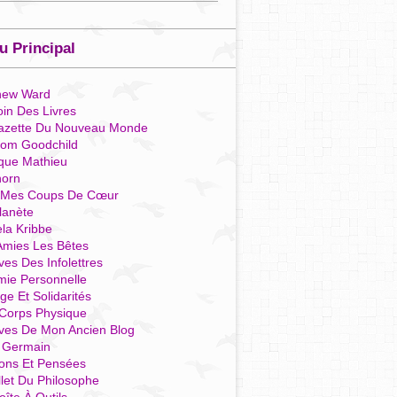
 Principal
hew Ward
in Des Livres
azette Du Nouveau Monde
som Goodchild
que Mathieu
horn
 Mes Coups De Cœur
lanète
la Kribbe
Amies Les Bêtes
ves Des Infolettres
mie Personnelle
ge Et Solidarités
Corps Physique
ives De Mon Ancien Blog
t Germain
ions Et Pensées
llet Du Philosophe