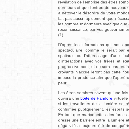
révélation de l'emprise des êtres somb
dormeurs et que l'entrée de nouveaux 
à nettoyer le désordre de votre monde
fait pas aussi rapidement que nécess
les nombreux dormeurs avec quelque ch
reconnaissance, par vos gouvernements,
(1)
D’après les informations qui nous par
spectaculaire, comme le serait par e
spatiaux, ou l'atterrissage d'une fo
d'interactions avec vos frères et sœ
progressivement, et ne sera pas brut
croyants n'accueilleront pas cette 
impose la prudence afin que l'appréh
peur.
Les êtres sombres savent qu’une fois q
ouvrira une
boîte de Pandore
virtuelle
si les travailleurs de la lumière se r
confirmée publiquement, les esprits 
En tant que marionnettes des forces o
dresse une barrière entre la lumière e
négativité a toujours été de conquér