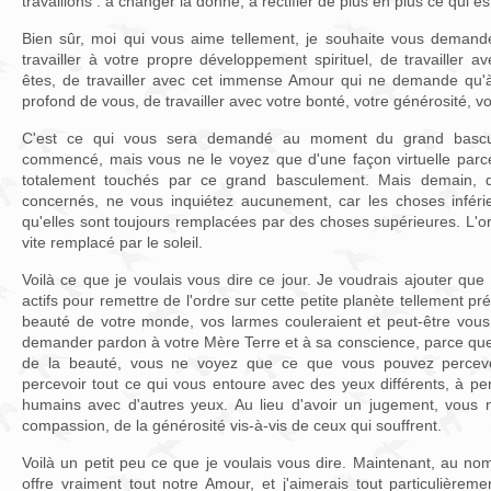
travaillons : à changer la donne, à rectifier de plus en plus ce qui es
Bien sûr, moi qui vous aime tellement, je souhaite vous demande
travailler à votre propre développement spirituel, de travailler 
êtes, de travailler avec cet immense Amour qui ne demande qu'à 
profond de vous, de travailler avec votre bonté, votre générosité, vot
C'est ce qui vous sera demandé au moment du grand basc
commencé, mais vous ne le voyez que d'une façon virtuelle parc
totalement touchés par ce grand basculement. Mais demain, 
concernés, ne vous inquiétez aucunement, car les choses inféri
qu'elles sont toujours remplacées par des choses supérieures. L'or
vite remplacé par le soleil.
Voilà ce que je voulais vous dire ce jour. Je voudrais ajouter q
actifs pour remettre de l'ordre sur cette petite planète tellement pr
beauté de votre monde, vos larmes couleraient et peut-être vou
demander pardon à votre Mère Terre et à sa conscience, parce que
de la beauté, vous ne voyez que ce que vous pouvez percevo
percevoir tout ce qui vous entoure avec des yeux différents, à per
humains avec d'autres yeux. Au lieu d'avoir un jugement, vous 
compassion, de la générosité vis-à-vis de ceux qui souffrent.
Voilà un petit peu ce que je voulais vous dire. Maintenant, au n
offre vraiment tout notre Amour, et j'aimerais tout particulièrem