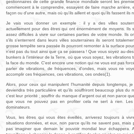
gestionnaires de cette grande finance mondiale seront les premier
commencent à le comprendre, essayent de faire marche arrière, 
façon ou d'une autre, mais où qu'ils aillent et quoi qu'ils fassent ils 
Je vais vous donner un exemple : il y a des villes souterra
actuellement pour des êtres qui ont énormément de moyens. Ils s
assez difficiles à vivre sur certaines parties de votre monde. Ils on
s'ils s'enterrent dans leurs villes souterraines ils seront totalem
grosse tempête sera passée ils pourront remonter à la surface pou
n'est pas du tout ainsi que ça se passera ! Que vous soyez au-de
bunkers à l'intérieur de la Terre, où que vous soyez, les vibrations 
la face du monde. C'est encore une notion qui ne vous est pas fo
parler de vibrations, de fréquences, d'ondes, mais vous ne voy
accomplir ces fréquences, ces vibrations, ces ondes(1).
Alors, pour ceux qui manipulent l'humanité depuis longtemps, je
deviendra très particulière et qu'ils souffriront beaucoup plus d
c'est leur priorité ; souffrir du manque d'argent oui et non parce qu
que vous ne pouvez pas en profiter cela ne sert à rien. Les
dominateurs.
Vous, les êtres qui vous êtes éveillés, arriverez toujours à viv
situations données, et eux, non parce qu'ils ne savent pas, mais
pas imaginer que demain le pouvoir mondial leur échappera. A