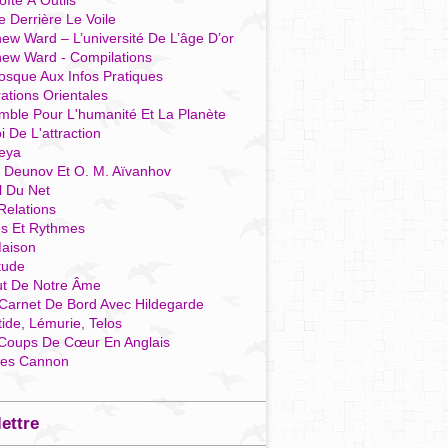
îte À Outils
e Derrière Le Voile
ew Ward – L’université De L’âge D’or
hew Ward - Compilations
osque Aux Infos Pratiques
rations Orientales
mble Pour L'humanité Et La Planète
i De L'attraction
reya
r Deunov Et O. M. Aïvanhov
l Du Net
Relations
es Et Rythmes
aison
tude
ut De Notre Âme
Carnet De Bord Avec Hildegarde
tide, Lémurie, Telos
Coups De Cœur En Anglais
res Cannon
lettre