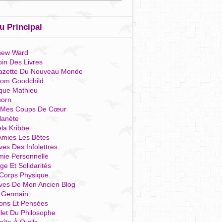
 Principal
hew Ward
in Des Livres
azette Du Nouveau Monde
som Goodchild
que Mathieu
horn
 Mes Coups De Cœur
lanète
la Kribbe
Amies Les Bêtes
ves Des Infolettres
mie Personnelle
ge Et Solidarités
Corps Physique
ives De Mon Ancien Blog
t Germain
ions Et Pensées
llet Du Philosophe