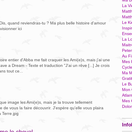
Ma Bo
La Vi
Matth
Matt
Le Ki
Dis, quand reviendras-tu ? Ma plus belle histoire d'amour
Inspi
isionner ici
Ense
La Lo
Mait
Pete
Au Fi
ire entier d'Abba me fait craquer les Ami(e)s, mais j'ai une
Mes 
Have a Dream - Texte et traduction "J'ai un rêve [...] Je crois
Cycl
ns tout ce...
Ma M
Grati
Le B
Mon 
Atlan
Mes 
ique image les Ami(e)s, mais je la trouve tellement
Dolo
ie de vous la faire découvrir. J'espère qu'elle vous plaira
a Terre.jpg
Info
me le cheval...