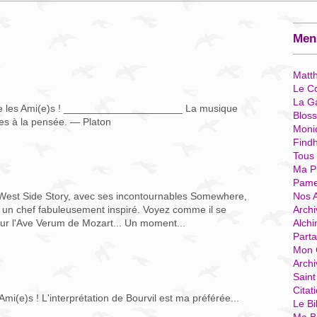
Menu
Matt
Le Co
La G
e les Ami(e)s ! _____________________ La musique
Blos
es à la pensée. — Platon
Moni
Find
Tous
Ma P
Pame
Nos 
 West Side Story, avec ses incontournables Somewhere,
Archi
i un chef fabuleusement inspiré. Voyez comme il se
Alchi
our l'Ave Verum de Mozart... Un moment...
Parta
Mon 
Arch
Sain
Citat
mi(e)s ! L'interprétation de Bourvil est ma préférée...
Le Bi