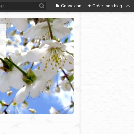
Connexion
+
Créer mon blog
e