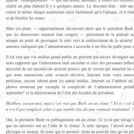
réalité un plan élaboré il y a quelques années. Le discours était : info an
courir le même danger maintenant aussi facilement qu'à l'époque, et il était
et de fortifier les zones.
Mais ces plans — opportunément découverts alors que le président Bush d
que les démocrates tenaient leur congrès — précisaient-ils la période 
attaque au point de provoquer la ruée vers le renforcement de la sécurité
annonce indiquent que l’administration s’accroche à un fétu de paille pour 
Il est vrai que vos médias grand public ne peuvent pas encore divulguer une
mais rapporter que l'information était ancienne et citer des personnes influe
nécessité de ces mesures de sécurité prouve que le verrou qui muselait les 
que nous annoncions cette avancée décisive, Internet reste votre source
précieuse, encore taboue pour les autres médias. Internet est l’endroit où 
photos montrant par exemple la complicité de l’administration présid
septembre" et la détérioration de l’état des facultés du président.
Matthew, excuse-moi, mais c’est vrai que Bush est un clone ? Et si c’est 
n’a-t-il pas remplacé celui-ci qui semble être devenu vraiment irrationnel ?
Oui, le président Bush vu publiquement est un clone. Ce n’est que lorsqu’
que les autorités ont eu l’idée de le cloner. À cette époque, l’alcool ava
physique et mental, de sorte que le premier clone ne pouvait être qu’un piè