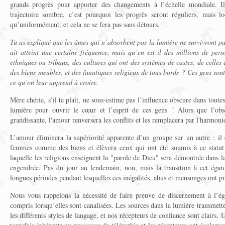
grands progrès pour apporter des changements à l’échelle mondiale. Il
trajectoire sombre, c’est pourquoi les progrès seront réguliers, mais loc
qu’uniformément, et cela ne se fera pas sans détours.
Tu as expliqué que les âmes qui n’absorbent pas la lumière ne survivront p
ait atteint une certaine fréquence, mais qu’en est-il des millions de pers
ethniques ou tribaux, des cultures qui ont des systèmes de castes, de celle
des biens meubles, et des fanatiques religieux de tous bords ? Ces gens sont
ce qu’on leur apprend à croire.
Mère chérie, s’il te plaît, ne sous-estime pas l’influence obscure dans toutes
lumière pour ouvrir le cœur et l’esprit de ces gens ! Alors que l’obs
grandissante, l'amour renversera les conflits et les remplacera par l'harmoni
L’amour éliminera la supériorité apparente d’un groupe sur un autre ; il 
femmes comme des biens et élèvera ceux qui ont été soumis à ce statut d
laquelle les religions enseignent la "parole de Dieu" sera démontrée dans l
engendrée. Pas du jour au lendemain, non, mais la transition à cet égar
longues périodes pendant lesquelles ces inégalités, abus et mensonges ont p
Nous vous rappelons la nécessité de faire preuve de discernement à l’ég
compris lorsqu’elles sont canalisées. Les sources dans la lumière transmett
les différents styles de langage, et nos récepteurs de confiance sont clairs. 