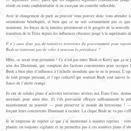
résidé en toute confidentialité et en exerçant un contrôle inflexible.
Avec le changement de parti au pouvoir vous pouvez donc vous attendre à 
orientations bénéfiques, et bien que ce ne soit certainement pas ce que 
maintenir, les forces de la lumière persisteront et le progrès de la nouvell
transition de la Terre depuis les influences obscures jusqu’à la suprématie d
Il n’y aura donc pas de tentatives terroristes du gouvernement pour reporte
Bush ne tenteront pas de voler à nouveau la présidence ?
Mère, ce serait trop présumer ! Ce n’est pas entre Bush et Kerry que ça se pas
sein des Illuminati, qui comptent des factions concurrentes pour occuper l
Bush a bien plus d’influence à l’échelle mondiale que tu ne le penses. L’eg
de tout groupe puissant, et l’ego collectif qui soutient Bush veut sauver la
fiasco de l’alerte orange.
Ils ont de solides plans d’activités terroristes sévères aux États-Unis, desti
mordant, pour ainsi dire. Et s’ils pouvaient effrayer suffisamment le pub
maintiennent au pouvoir — pour préserver le monde du terrorisme ! — c
forçant leurs concurrents Illuminati à reculer. La clique Bush ne va pas s’ef
Je m’empresse de répéter ce que j’ai mentionné à maintes reprises : votr
planète est toujours vigilante et ne permettra pas à ces sombres plans d’abo