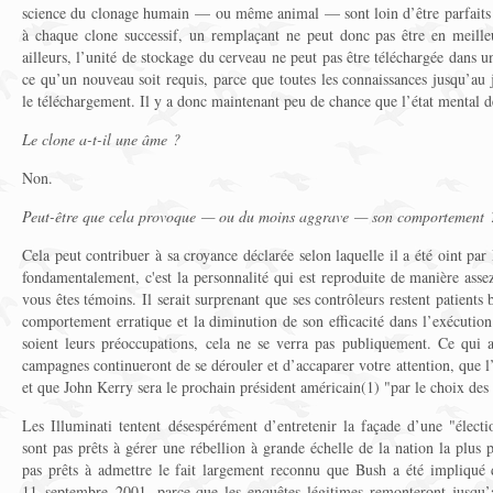
science du clonage humain — ou même animal — sont loin d’être parfaits su
à chaque clone successif, un remplaçant ne peut donc pas être en meille
ailleurs, l’unité de stockage du cerveau ne peut pas être téléchargée dans 
ce qu’un nouveau soit requis, parce que toutes les connaissances jusqu’au j
le téléchargement. Il y a donc maintenant peu de chance que l’état mental 
Le clone a-t-il une âme ?
Non.
Peut-être que cela provoque — ou du moins aggrave — son comportement 
Cela peut contribuer à sa croyance déclarée selon laquelle il a été oint par 
fondamentalement, c'est la personnalité qui est reproduite de manière asse
vous êtes témoins. Il serait surprenant que ses contrôleurs restent patient
comportement erratique et la diminution de son efficacité dans l’exécution
soient leurs préoccupations, cela ne se verra pas publiquement. Ce qui a
campagnes continueront de se dérouler et d’accaparer votre attention, que l’é
et que John Kerry sera le prochain président américain(1) "par le choix des 
Les Illuminati tentent désespérément d’entretenir la façade d’une "élect
sont pas prêts à gérer une rébellion à grande échelle de la nation la plus p
pas prêts à admettre le fait largement reconnu que Bush a été impliqué 
11 septembre 2001, parce que les enquêtes légitimes remonteront jusqu