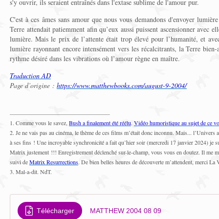
s'y ouvrir, ils seraient entraînés dans l'extase sublime de l'amour pur.
C'est à ces âmes sans amour que nous vous demandons d'envoyer lumière 
Terre attendait patiemment afin qu’eux aussi puissent ascensionner avec ell
lumière. Mais le prix de l’attente était trop élevé pour l’humanité, et ave
lumière rayonnant encore intensément vers les récalcitrants, la Terre bien-
rythme désiré dans les vibrations où l’amour règne en maître.
Traduction AD
Page d’origine :
https://www.matthewbooks.com/august-9-2004/
1. Comme vous le savez,
Bush a finalement été réélu
.
Vidéo humoristique au sujet de ce vo
2. Je ne vais pas au cinéma, le thème de ces films m’était donc inconnu. Mais... l’Univers 
à ses fins ! Une incroyable synchronicité a fait qu’hier soir (mercredi 17 janvier 2024) je su
Matrix justement !!! Enregistrement déclenché sur-le-champ, vous vous en doutez. Il me manq
suivi de
Matrix Resurrections
. De bien belles heures de découverte m’attendent, merci La 
3. Mal-a-dit. NdT.
Télécharger
MATTHEW 2004 08 09