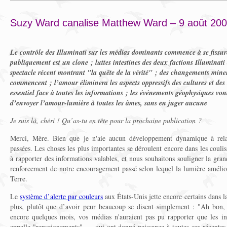
Suzy Ward canalise Matthew Ward – 9 août 20
Le contrôle des Illuminati sur les médias dominants commence à se fissur
publiquement est un clone ; luttes intestines des deux factions Illuminati
spectacle récent montrant "la quête de la vérité" ; des changements min
commencent ; l’amour éliminera les aspects oppressifs des cultures et des 
essentiel face à toutes les informations ; les événements géophysiques vo
d’envoyer l’amour-lumière à toutes les âmes, sans en juger aucune
Je suis là, chéri ! Qu’as-tu en tête pour la prochaine publication ?
Merci, Mère. Bien que je n'aie aucun développement dynamique à rela
passées. Les choses les plus importantes se déroulent encore dans les cou
à rapporter des informations valables, et nous souhaitons souligner la gra
renforcement de notre encouragement passé selon lequel la lumière amélior
Terre.
Le
système d’alerte par couleurs
aux États-Unis jette encore certains dans l
plus, plutôt que d’avoir peur beaucoup se disent simplement : "Ah bon, 
encore quelques mois, vos médias n'auraient pas pu rapporter que les i
appelle "renseignements" — qui ont donné naissance à toutes ces récentes