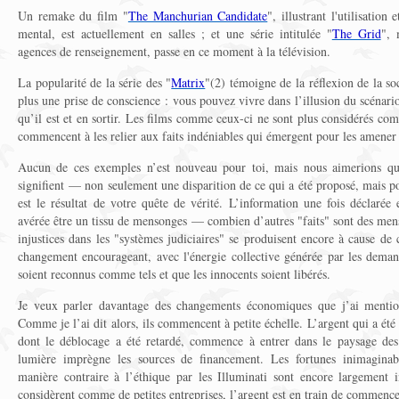
Un remake du film "
The Manchurian Candidate
", illustrant l'utilisation
mental, est actuellement en salles ; et une série intitulée "
The Grid
", 
agences de renseignement, passe en ce moment à la télévision.
La popularité de la série des "
Matrix
"(2) témoigne de la réflexion de la so
plus une prise de conscience : vous pouvez vivre dans l’illusion du scénario
qu’il est et en sortir. Les films comme ceux-ci ne sont plus considérés c
commencent à les relier aux faits indéniables qui émergent pour les amener 
Aucun de ces exemples n’est nouveau pour toi, mais nous aimerions que
signifient — non seulement une disparition de ce qui a été proposé, mais 
est le résultat de votre quête de vérité. L’information une fois déclarée
avérée être un tissu de mensonges — combien d’autres "faits" sont des mens
injustices dans les "systèmes judiciaires" se produisent encore à cause de 
changement encourageant, avec l'énergie collective générée par les deman
soient reconnus comme tels et que les innocents soient libérés.
Je veux parler davantage des changements économiques que j’ai menti
Comme je l’ai dit alors, ils commencent à petite échelle. L’argent qui a été a
dont le déblocage a été retardé, commence à entrer dans le paysage des
lumière imprègne les sources de financement. Les fortunes inimaginab
manière contraire à l’éthique par les Illuminati sont encore largement 
considèrent comme de petites entreprises, l’argent est en train de commencer