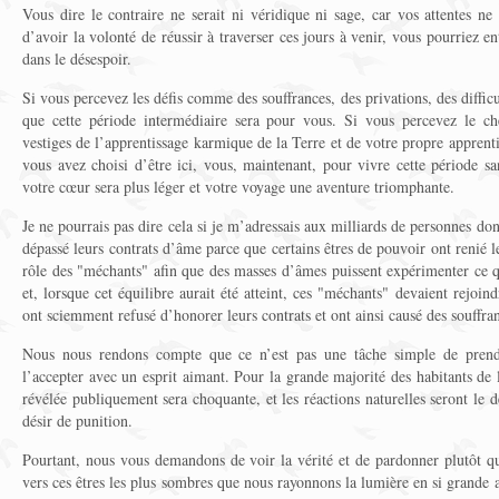
Vous dire le contraire ne serait ni véridique ni sage, car vos attentes ne s
d’avoir la volonté de réussir à traverser ces jours à venir, vous pourriez
dans le désespoir.
Si vous percevez les défis comme des souffrances, des privations, des diffic
que cette période intermédiaire sera pour vous. Si vous percevez le c
vestiges de l’apprentissage karmique de la Terre et de votre propre apprent
vous avez choisi d’être ici, vous, maintenant, pour vivre cette période sa
votre cœur sera plus léger et votre voyage une aventure triomphante.
Je ne pourrais pas dire cela si je m’adressais aux milliards de personnes do
dépassé leurs contrats d’âme parce que certains êtres de pouvoir ont renié les
rôle des "méchants" afin que des masses d’âmes puissent expérimenter ce qu
et, lorsque cet équilibre aurait été atteint, ces "méchants" devaient rejoind
ont sciemment refusé d’honorer leurs contrats et ont ainsi causé des souffran
Nous nous rendons compte que ce n’est pas une tâche simple de prendr
l’accepter avec un esprit aimant. Pour la grande majorité des habitants de l
révélée publiquement sera choquante, et les réactions naturelles seront le 
désir de punition.
Pourtant, nous vous demandons de voir la vérité et de pardonner plutôt qu
vers ces êtres les plus sombres que nous rayonnons la lumière en si grande 