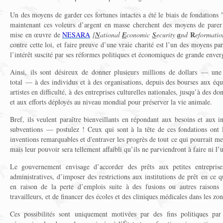
Un des moyens de garder ces fortunes intactes a été le biais de fondations 
maintenant ces voleurs d’argent en masse cherchent des moyens de parer 
R
mise en œuvre de
NESARA
[
N
ational
E
conomic
S
ecurity
a
nd
eformati
contre cette loi, et faire preuve d’une vraie charité est l’un des moyens par 
l’intérêt suscité par ses réformes politiques et économiques de grande enver
Ainsi, ils sont désireux de donner plusieurs millions de dollars — un
total — à des individus et à des organisations, depuis des bourses aux éq
artistes en difficulté, à des entreprises culturelles nationales, jusqu’à des 
et aux efforts déployés au niveau mondial pour préserver la vie animale.
Bref, ils veulent paraître bienveillants en répondant aux besoins et aux i
subventions — postulez ! Ceux qui sont à la tête de ces fondations ont l’
inventions remarquables et d'entraver les progrès de tout ce qui pourrait mett
mais leur pouvoir sera tellement affaibli qu’ils ne parviendront à faire ni l’u
Le gouvernement envisage d’accorder des prêts aux petites entreprise
administratives, d’imposer des restrictions aux institutions de prêt en ce 
en raison de la perte d’emplois suite à des fusions ou autres raisons
travailleurs, et de financer des écoles et des cliniques médicales dans les zon
Ces possibilités sont uniquement motivées par des fins politiques par