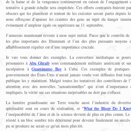
de la haine et de la vengeance continueront en raison de l’engagement d
tentative à grande échelle sera empêchée. Ces efforts contrariés finiront pa
obscurs qui les planifient et tentent de les exécuter seront partis depuis 
nous efforçons d’apaiser les craintes des gens au sujet du danger immin
événement d’ampleur égale ou supérieure au 11 septembre.
J’aimerais maintenant revenir à mon sujet initial. Parce que le contrôle de 
les plus importants des Illuminati et l’un des plus puissants moyens 
affaiblissement régulier est d’une importance cruciale.
Je vais vous donner des exemples. La couverture médiatique se poursu
prisonniers à
Abu Ghraib
sous commandement militaire américain et sur 
inculpation à
Guantánamo Bay
à Cuba. Ces exemples de pratiques i
gouvernement des États-Unis n’aurait jamais voulu voir diffusées font toujo
publique les y maintient. Malgré toutes les tentatives des contrôleurs de 
attention avec des nouvelles "sensationnelles" qui n’ont d’importance
impliqués, la vérité sur ces situations méprisables ne doit pas s'effacer.
La lumière grandissante sur Terre touche aussi l’industrie du diverti
spiritualité sont en cours de réalisation, et "
What the Bleep Do I Kn
l’inséparabilité de l’âme et de la science devient de plus en plus connu. L
résisté à un bloc sombre très déterminé pour devenir finalement un succès
pu se produire ne serait-ce qu'un mois plus tôt.