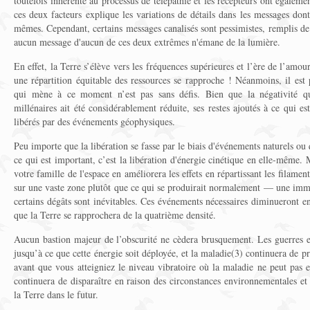
toutefois inhérente au processus de télépathie et les récepteurs ont égaleme
ces deux facteurs explique les variations de détails dans les messages dont
mêmes. Cependant, certains messages canalisés sont pessimistes, remplis de pe
aucun message d'aucun de ces deux extrêmes n'émane de la lumière.
En effet, la Terre s’élève vers les fréquences supérieures et l’ère de l’amou
une répartition équitable des ressources se rapproche ! Néanmoins, il est
qui mène à ce moment n’est pas sans défis. Bien que la négativité qu
millénaires ait été considérablement réduite, ses restes ajoutés à ce qui e
libérés par des événements géophysiques.
Peu importe que la libération se fasse par le biais d'événements naturels o
ce qui est important, c’est la libération d'énergie cinétique en elle-même.
votre famille de l'espace en améliorera les effets en répartissant les filamen
sur une vaste zone plutôt que ce qui se produirait normalement — une imm
certains dégâts sont inévitables. Ces événements nécessaires diminueront e
que la Terre se rapprochera de la quatrième densité.
Aucun bastion majeur de l’obscurité ne cèdera brusquement. Les guerres et
jusqu’à ce que cette énergie soit déployée, et la maladie(3) continuera de 
avant que vous atteigniez le niveau vibratoire où la maladie ne peut pas e
continuera de disparaître en raison des circonstances environnementales et 
la Terre dans le futur.