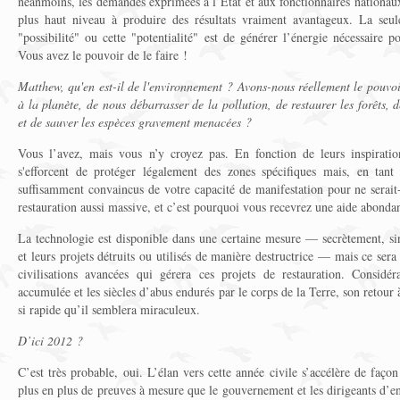
néanmoins, les demandes exprimées à l’État et aux fonctionnaires nationaux
plus haut niveau à produire des résultats vraiment avantageux. La seule
"possibilité" ou cette "potentialité" est de générer l’énergie nécessaire p
Vous avez le pouvoir de le faire !
Matthew,
qu'en est-il de l'environnement ? Avons-nous réellement le pouvoi
à la planète, de nous débarrasser de la pollution, de restaurer les forêts, d
et de sauver les espèces gravement menacées ?
Vous l’avez, mais vous n’y croyez pas. En fonction de leurs inspiratio
s'efforcent de protéger légalement des zones spécifiques mais, en tant
suffisamment convaincus de votre capacité de manifestation pour ne serait
restauration aussi massive, et c’est pourquoi vous recevrez une aide abonda
La technologie est disponible dans une certaine mesure — secrètement, sin
et leurs projets détruits ou utilisés de manière destructrice — mais ce ser
civilisations avancées qui gérera ces projets de restauration. Considér
accumulée et les siècles d’abus endurés par le corps de la Terre, son retour à
si rapide qu’il semblera miraculeux.
D’ici 2012 ?
C’est très probable, oui. L’élan vers cette année civile s’accélère de faço
plus en plus de preuves à mesure que le gouvernement et les dirigeants d’ent