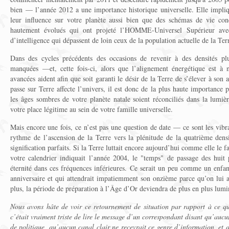
bien — l’année 2012 a une importance historique universelle. Elle impliqu
leur influence sur votre planète aussi bien que des schémas de vie conç
hautement évolués qui ont projeté l’HOMME-Universel Supérieur avec d
d’intelligence qui dépassent de loin ceux de la population actuelle de la Ter
Dans des cycles précédents des occasions de revenir à des densités pl
manquées —et, cette fois-ci, alors que l’alignement énergétique est à n
avancées aident afin que soit garanti le désir de la Terre de s’élever à son 
passe sur Terre affecte l’univers, il est donc de la plus haute importance 
les âges sombres de votre planète natale soient réconciliés dans la lumi
votre place légitime au sein de votre famille universelle.
Mais encore une fois, ce n’est pas une question de date — ce sont les vibr
rythme de l’ascension de la Terre vers la plénitude de la quatrième densi
signification parfaits. Si la Terre luttait encore aujourd’hui comme elle le f
votre calendrier indiquait l’année 2004, le "temps" de passage des huit
éternité dans ces fréquences inférieures. Ce serait un peu comme un enfan
anniversaire et qui attendrait impatiemment son onzième parce qu’on lui a
plus, la période de préparation à l’Âge d’Or deviendra de plus en plus lumi
Nous avons hâte de voir ce retournement de situation par rapport à ce qu
c’était vraiment triste de lire le message d’un correspondant disant qu’auc
de politique, qu’aucun canal clair ne recevrait ce genre d’information, et 