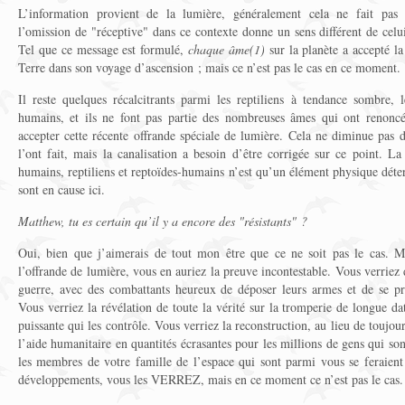
L’information provient de la lumière, généralement cela ne fait pas d
l’omission de "réceptive" dans ce contexte donne un sens différent de cel
Tel que ce message est formulé,
chaque âme(1)
sur la planète a accepté l
Terre dans son voyage d’ascension ; mais ce n’est pas le cas en ce moment.
Il reste quelques récalcitrants parmi les reptiliens à tendance sombre, l
humains, et ils ne font pas partie des nombreuses âmes qui ont renonc
accepter cette récente offrande spéciale de lumière. Cela ne diminue pas 
l’ont fait, mais la canalisation a besoin d’être corrigée sur ce point. L
humains, reptiliens et reptoïdes-humains n’est qu’un élément physique dét
sont en cause ici.
Matthew, tu es certain qu’il y a encore des "résistants" ?
Oui, bien que j’aimerais de tout mon être que ce ne soit pas le cas. M
l’offrande de lumière, vous en auriez la preuve incontestable. Vous verriez 
guerre, avec des combattants heureux de déposer leurs armes et de se pré
Vous verriez la révélation de toute la vérité sur la tromperie de longue da
puissante qui les contrôle. Vous verriez la reconstruction, au lieu de toujour
l’aide humanitaire en quantités écrasantes pour les millions de gens qui son
les membres de votre famille de l’espace qui sont parmi vous se feraient 
développements, vous les VERREZ, mais en ce moment ce n’est pas le cas.