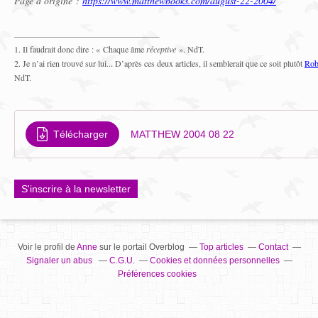
Page d’origine :
https://www.matthewbooks.com/august-22-2004/
1. Il faudrait donc dire : « Chaque âme
réceptive
». NdT.
2. Je n’ai rien trouvé sur lui... D’après ces deux articles, il semblerait que ce soit plutôt
Rob
NdT.
Télécharger
MATTHEW 2004 08 22
S'inscrire à la newsletter
Voir le profil de
Anne
sur le portail Overblog
Top articles
Contact
Signaler un abus
C.G.U.
Cookies et données personnelles
Préférences cookies