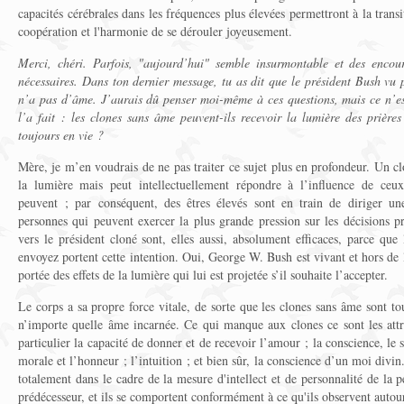
capacités cérébrales dans les fréquences plus élevées permettront à la transi
coopération et l'harmonie de se dérouler joyeusement.
Merci, chéri. Parfois, "aujourd’hui" semble insurmontable et des encour
nécessaires. Dans ton dernier message, tu as dit que le président Bush vu
n’a pas d’âme. J’aurais dû penser moi-même à ces questions, mais ce n’e
l’a fait : les clones sans âme peuvent-ils recevoir la lumière des prière
toujours en vie ?
Mère, je m’en voudrais de ne pas traiter ce sujet plus en profondeur. Un c
la lumière mais peut intellectuellement répondre à l’influence de ceux
peuvent ; par conséquent, des êtres élevés sont en train de diriger u
personnes qui peuvent exercer la plus grande pression sur les décisions pré
vers le président cloné sont, elles aussi, absolument efficaces, parce que
envoyez portent cette intention. Oui, George W. Bush est vivant et hors de 
portée des effets de la lumière qui lui est projetée s’il souhaite l’accepter.
Le corps a sa propre force vitale, de sorte que les clones sans âme sont t
n’importe quelle âme incarnée. Ce qui manque aux clones ce sont les at
particulier la capacité de donner et de recevoir l’amour ; la conscience, le s
morale et l’honneur ; l’intuition ; et bien sûr, la conscience d’un moi divi
totalement dans le cadre de la mesure d'intellect et de personnalité de la 
prédécesseur, et ils se comportent conformément à ce qu'ils observent autou