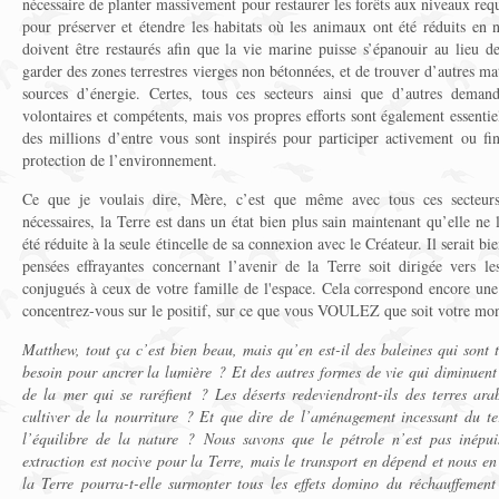
nécessaire de planter massivement pour restaurer les forêts aux niveaux requi
pour préserver et étendre les habitats où les animaux ont été réduits en 
doivent être restaurés afin que la vie marine puisse s’épanouir au lieu de 
garder des zones terrestres vierges non bétonnées, et de trouver d’autres ma
sources d’énergie. Certes, tous ces secteurs ainsi que d’autres demande
volontaires et compétents, mais vos propres efforts sont également essentie
des millions d’entre vous sont inspirés pour participer activement ou 
protection de l’environnement.
Ce que je voulais dire, Mère, c’est que même avec tous ces secteurs 
nécessaires, la Terre est dans un état bien plus sain maintenant qu’elle ne l’
été réduite à la seule étincelle de sa connexion avec le Créateur. Il serait b
pensées effrayantes concernant l’avenir de la Terre soit dirigée vers les
conjugués à ceux de votre famille de l'espace. Cela correspond encore une 
concentrez-vous sur le positif, sur ce que vous VOULEZ que soit votre mo
Matthew, tout ça c’est bien beau, mais qu’en est-il des baleines qui sont
besoin pour ancrer la lumière ? Et des autres formes de vie qui diminuent
de la mer qui se raréfient ? Les déserts redeviendront-ils des terres ara
cultiver de la nourriture ? Et que dire de l’aménagement incessant du ter
l’équilibre de la nature ? Nous savons que le pétrole n’est pas inépu
extraction est nocive pour la Terre, mais le transport en dépend et nous 
la Terre pourra-t-elle surmonter tous les effets domino du réchauffement