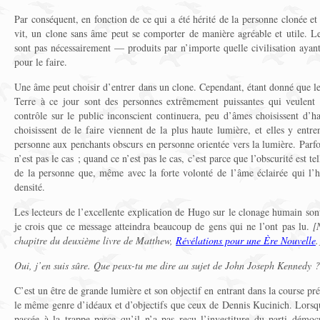
Par conséquent, en fonction de ce qui a été hérité de la personne clonée et
vit, un clone sans âme peut se comporter de manière agréable et utile. 
sont pas nécessairement — produits par n’importe quelle civilisation ayan
pour le faire.
Une âme peut choisir d’entrer dans un clone. Cependant, étant donné que le
Terre à ce jour sont des personnes extrêmement puissantes qui veulent 
contrôle sur le public inconscient continuera, peu d’âmes choisissent d’ha
choisissent de le faire viennent de la plus haute lumière, et elles y entr
personne aux penchants obscurs en personne orientée vers la lumière. Parfoi
n’est pas le cas ; quand ce n’est pas le cas, c’est parce que l’obscurité est t
de la personne que, même avec la forte volonté de l’âme éclairée qui l’ha
densité.
Les lecteurs de l’excellente explication de Hugo sur le clonage humain sont
je crois que ce message atteindra beaucoup de gens qui ne l’ont pas lu.
[
chapitre du deuxième livre de Matthew,
Révélations pour une Ère Nouvelle
.
Oui, j’en suis sûre. Que peux-tu me dire au sujet de John Joseph Kennedy ?
C’est un être de grande lumière et son objectif en entrant dans la course prés
le même genre d’idéaux et d’objectifs que ceux de Dennis Kucinich. Lorsqu
passée à la trappe parce qu’il n’a pas reçu l’investiture du parti démo