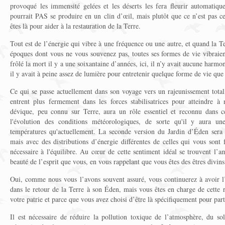
provoqué les immensité gelées et les déserts les fera fleurir automatiq
pourrait PAS se produire en un clin d’œil, mais plutôt que ce n’est pas c
êtes là pour aider à la restauration de la Terre.
Tout est de l’énergie qui vibre à une fréquence ou une autre, et quand la Ter
époques dont vous ne vous souvenez pas, toutes ses formes de vie vibrai
frôlé la mort il y a une soixantaine d’années, ici, il n’y avait aucune harm
il y avait à peine assez de lumière pour entretenir quelque forme de vie que 
Ce qui se passe actuellement dans son voyage vers un rajeunissement total
entrent plus fermement dans les forces stabilisatrices pour atteindre à
dévique, peu connu sur Terre, aura un rôle essentiel et reconnu dans ce
l'évolution des conditions météorologiques, de sorte qu'il y aura un
températures qu'actuellement. La seconde version du Jardin d’Éden sera 
mais avec des distributions d’énergie différentes de celles qui vous sont f
nécessaire à l'équilibre. Au cœur de cette sentiment idéal se trouvent l’am
beauté de l’esprit que vous, en vous rappelant que vous êtes des êtres divin
Oui, comme nous vous l’avons souvent assuré, vous continuerez à avoir l’
dans le retour de la Terre à son Éden, mais vous êtes en charge de cette r
votre patrie et parce que vous avez choisi d’être là spécifiquement pour part
Il est nécessaire de réduire la pollution toxique de l’atmosphère, du sol