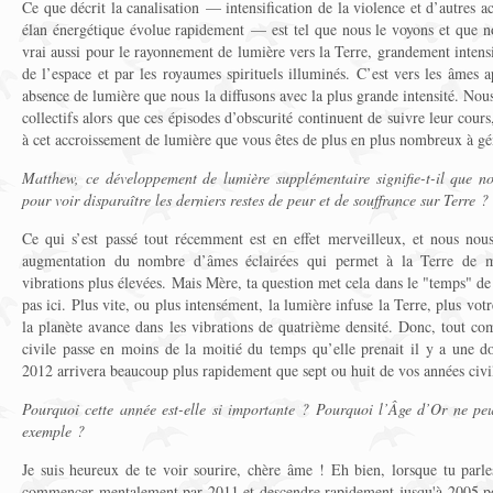
Ce que décrit la canalisation — intensification de la violence et d’autres a
élan énergétique évolue rapidement — est tel que nous le voyons et que n
vrai aussi pour le rayonnement de lumière vers la Terre, grandement intensi
de l’espace et par les royaumes spirituels illuminés. C’est vers les âmes a
absence de lumière que nous la diffusons avec la plus grande intensité. Nous
collectifs alors que ces épisodes d’obscurité continuent de suivre leur cour
à cet accroissement de lumière que vous êtes de plus en plus nombreux à gé
Matthew, ce développement de lumière supplémentaire signifie-t-il que n
pour voir disparaître les derniers restes de peur et de souffrance sur Terre ?
Ce qui s’est passé tout récemment est en effet merveilleux, et nous nous
augmentation du nombre d’âmes éclairées qui permet à la Terre de m
vibrations plus élevées. Mais Mère, ta question met cela dans le "temps" de
pas ici. Plus vite, ou plus intensément, la lumière infuse la Terre, plus vo
la planète avance dans les vibrations de quatrième densité. Donc, tout 
civile passe en moins de la moitié du temps qu’elle prenait il y a une d
2012 arrivera beaucoup plus rapidement que sept ou huit de vos années civi
Pourquoi cette année est-elle si importante ? Pourquoi l’Âge d’Or ne pe
exemple ?
Je suis heureux de te voir sourire, chère âme ! Eh bien, lorsque tu parl
commencer mentalement par 2011 et descendre rapidement jusqu'à 2005 pour