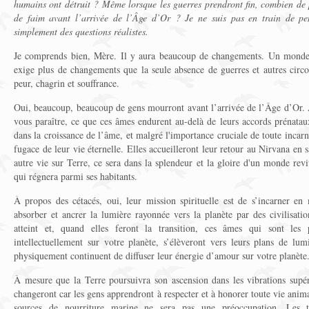
humains ont détruit ? Même lorsque les guerres prendront fin, combien de
de faim avant l’arrivée de l’Âge d’Or ? Je ne suis pas en train de pen
simplement des questions réalistes.
Je comprends bien, Mère. Il y aura beaucoup de changements. Un monde
exige plus de changements que la seule absence de guerres et autres circo
peur, chagrin et souffrance.
Oui, beaucoup, beaucoup de gens mourront avant l’arrivée de l’Âge d’Or. A
vous paraître, ce que ces âmes endurent au-delà de leurs accords prénatau
dans la croissance de l’âme, et malgré l'importance cruciale de toute incar
fugace de leur vie éternelle. Elles accueilleront leur retour au Nirvana en s
autre vie sur Terre, ce sera dans la splendeur et la gloire d'un monde revi
qui régnera parmi ses habitants.
À propos des cétacés, oui, leur mission spirituelle est de s’incarner en
absorber et ancrer la lumière rayonnée vers la planète par des civilisatio
atteint et, quand elles feront la transition, ces âmes qui sont les p
intellectuellement sur votre planète, s’élèveront vers leurs plans de lum
physiquement continuent de diffuser leur énergie d’amour sur votre planète
À mesure que la Terre poursuivra son ascension dans les vibrations supéri
changeront car les gens apprendront à respecter et à honorer toute vie anim
sources de nourriture marine ne sera pas une préoccupation. Les 