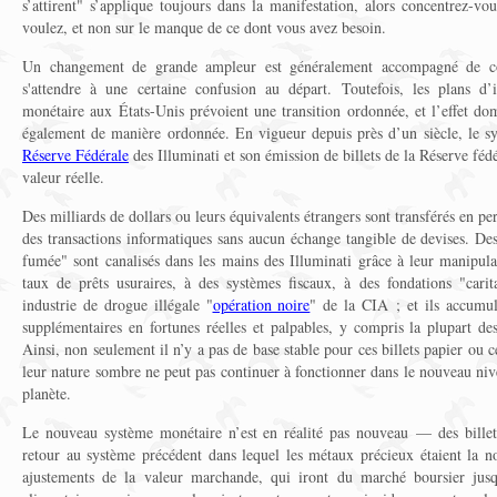
s’attirent" s’applique toujours dans la manifestation, alors concentrez-vo
voulez, et non sur le manque de ce dont vous avez besoin.
Un changement de grande ampleur est généralement accompagné de con
s'attendre à une certaine confusion au départ. Toutefois, les plans d
monétaire aux États-Unis prévoient une transition ordonnée, et l’effet dom
également de manière ordonnée. En vigueur depuis près d’un siècle, le sy
Réserve Fédérale
des Illuminati et son émission de billets de la Réserve fé
valeur réelle.
Des milliards de dollars ou leurs équivalents étrangers sont transférés en p
des transactions informatiques sans aucun échange tangible de devises. Des 
fumée" sont canalisés dans les mains des Illuminati grâce à leur manipula
taux de prêts usuraires, à des systèmes fiscaux, à des fondations "carit
industrie de drogue illégale "
opération noire
" de la CIA ; et ils accumul
supplémentaires en fortunes réelles et palpables, y compris la plupart de
Ainsi, non seulement il n’y a pas de base stable pour ces billets papier ou c
leur nature sombre ne peut pas continuer à fonctionner dans le nouveau niv
planète.
Le nouveau système monétaire n’est en réalité pas nouveau — des billets 
retour au système précédent dans lequel les métaux précieux étaient la 
ajustements de la valeur marchande, qui iront du marché boursier jusq