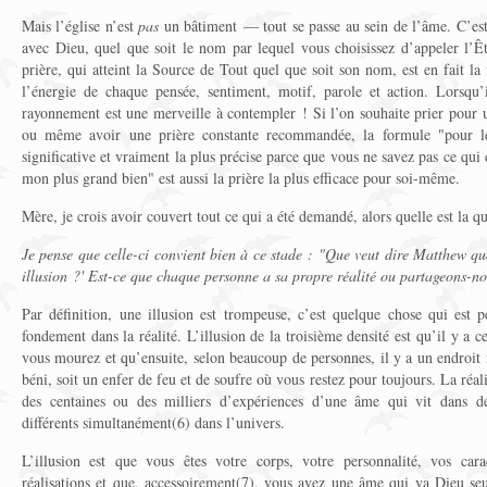
Mais l’église n’est
pas
un bâtiment — tout se passe au sein de l’âme. C’est
avec Dieu, quel que soit le nom par lequel vous choisissez d’appeler l’Ê
prière, qui atteint la Source de Tout quel que soit son nom, est en fait la
l’énergie de chaque pensée, sentiment, motif, parole et action. Lorsqu’
rayonnement est une merveille à contempler ! Si l’on souhaite prier pour 
ou même avoir une prière constante recommandée, la formule "pour le
significative et vraiment la plus précise parce que vous ne savez pas ce qui
mon plus grand bien" est aussi la prière la plus efficace pour soi-même.
Mère, je crois avoir couvert tout ce qui a été demandé, alors quelle est la q
Je pense que celle-ci convient bien à ce stade : "Que veut dire Matthew qu
illusion ?' Est-ce que chaque personne a sa propre réalité ou partageons-no
Par définition, une illusion est trompeuse, c’est quelque chose qui est
fondement dans la réalité. L’illusion de la troisième densité est qu’il y a c
vous mourez et qu’ensuite, selon beaucoup de personnes, il y a un endroit 
béni, soit un enfer de feu et de soufre où vous restez pour toujours. La réali
des centaines ou des milliers d’expériences d’une âme qui vit dans d
différents simultanément(6) dans l’univers.
L’illusion est que vous êtes votre corps, votre personnalité, vos carac
réalisations et que, accessoirement(7), vous avez une âme qui va Dieu s