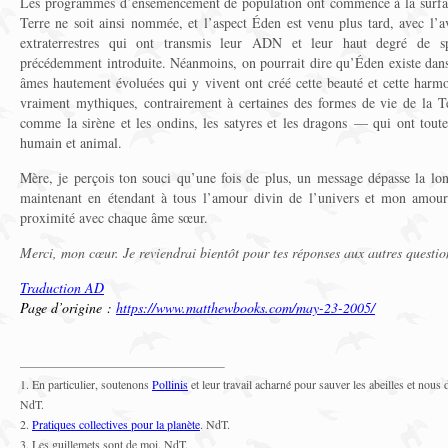
Les programmes d’ensemencement de population ont commencé à la surface
Terre ne soit ainsi nommée, et l’aspect Éden est venu plus tard, avec l’a
extraterrestres qui ont transmis leur ADN et leur haut degré de sp
précédemment introduite. Néanmoins, on pourrait dire qu’Éden existe dans 
âmes hautement évoluées qui y vivent ont créé cette beauté et cette harm
vraiment mythiques, contrairement à certaines des formes de vie de la 
comme la sirène et les ondins, les satyres et les dragons — qui ont tou
humain et animal.
Mère, je perçois ton souci qu’une fois de plus, un message dépasse la lon
maintenant en étendant à tous l’amour divin de l’univers et mon amour
proximité avec chaque âme sœur.
Merci, mon cœur. Je reviendrai bientôt pour tes réponses aux autres questio
Traduction AD
Page d’origine :
https://www.matthewbooks.com/may-23-2005/
1. En particulier, soutenons
Pollinis
et leur travail acharné pour sauver les abeilles et nous
NdT.
2.
Pratiques collectives pour la planète
. NdT.
3. Les guillemets sont de moi. NdT.