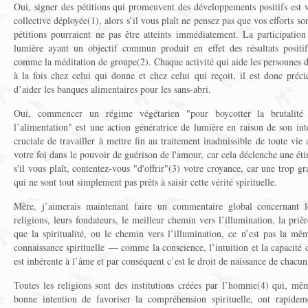
Oui, signer des pétitions qui promeuvent des développements positifs est v
collective déployée(1), alors s’il vous plaît ne pensez pas que vos efforts so
pétitions pourraient ne pas être atteints immédiatement. La participation
lumière ayant un objectif commun produit en effet des résultats positif
comme la méditation de groupe(2). Chaque activité qui aide les personnes d
à la fois chez celui qui donne et chez celui qui reçoit, il est donc préc
d’aider les banques alimentaires pour les sans-abri.
Oui, commencer un régime végétarien "pour boycotter la brutalité
l’alimentation" est une action génératrice de lumière en raison de son int
cruciale de travailler à mettre fin au traitement inadmissible de toute vie
votre foi dans le pouvoir de guérison de l'amour, car cela déclenche une ét
s'il vous plaît, contentez-vous "d'offrir"(3) votre croyance, car une trop g
qui ne sont tout simplement pas prêts à saisir cette vérité spirituelle.
Mère, j’aimerais maintenant faire un commentaire global concernant l
religions, leurs fondateurs, le meilleur chemin vers l’illumination, la priè
que la spiritualité, ou le chemin vers l’illumination, ce n’est pas la mê
connaissance spirituelle — comme la conscience, l’intuition et la capacit
est inhérente à l’âme et par conséquent c’est le droit de naissance de chacun
Toutes les religions sont des institutions créées par l’homme(4) qui, m
bonne intention de favoriser la compréhension spirituelle, ont rapide