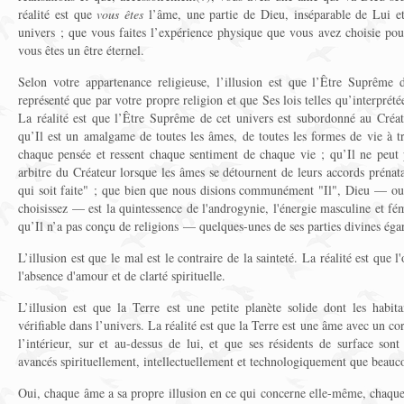
réalité est que
vous êtes
l’âme, une partie de Dieu, inséparable de Lui et
univers ; que vous faites l’expérience physique que vous avez choisie pour
vous êtes un être éternel.
Selon votre appartenance religieuse, l’illusion est que l’Être Suprême 
représenté que par votre propre religion et que Ses lois telles qu’interprétée
La réalité est que l’Être Suprême de cet univers est subordonné au Créa
qu’Il est un amalgame de toutes les âmes, de toutes les formes de vie à tr
chaque pensée et ressent chaque sentiment de chaque vie ; qu’Il ne peut p
arbitre du Créateur lorsque les âmes se détournent de leurs accords prénata
qui soit faite" ; que bien que nous disions communément "Il", Dieu — ou
choisissez — est la quintessence de l'androgynie, l'énergie masculine et fé
qu’Il n’a pas conçu de religions — quelques-unes de ses parties divines égaré
L’illusion est que le mal est le contraire de la sainteté. La réalité est que l
l'absence d'amour et de clarté spirituelle.
L’illusion est que la Terre est une petite planète solide dont les habita
vérifiable dans l’univers. La réalité est que la Terre est une âme avec un cor
l’intérieur, sur et au-dessus de lui, et que ses résidents de surface so
avancés spirituellement, intellectuellement et technologiquement que beauco
Oui, chaque âme a sa propre illusion en ce qui concerne elle-même, chaque f