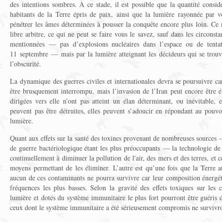
des intentions sombres. À ce stade, il est possible que la quantité consi
habitants de la Terre épris de paix, ainsi que la lumière rayonnée par vo
pénétrer les âmes déterminées à pousser la conquête encore plus loin. Ce 
libre arbitre, ce qui ne peut se faire vous le savez, sauf dans les circonsta
mentionnées — pas d’explosions nucléaires dans l’espace ou de tentati
11 septembre — mais par la lumière atteignant les décideurs qui se trou
l’obscurité.
La dynamique des guerres civiles et internationales devra se poursuivre ca
être brusquement interrompu, mais l’invasion de l’Iran peut encore être 
dirigées vers elle n’ont pas atteint un élan déterminant, ou inévitable
peuvent pas être détruites, elles peuvent s’adoucir en répondant au pouvo
lumière.
Quant aux effets sur la santé des toxines provenant de nombreuses sources 
de guerre bactériologique étant les plus préoccupants — la technologie de n
continuellement à diminuer la pollution de l'air, des mers et des terres, et c
moyens permettant de les éliminer. L’autre est qu’une fois que la Terre au
aucun de ces contaminants ne pourra survivre car leur composition énergét
fréquences les plus basses. Selon la gravité des effets toxiques sur les c
lumière et dotés du système immunitaire le plus fort pourront être guéris d
ceux dont le système immunitaire a été sérieusement compromis ne survivr