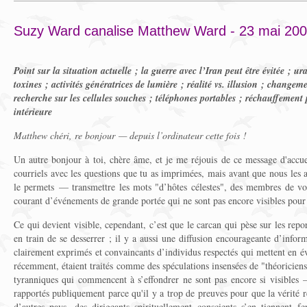
Suzy Ward canalise Matthew Ward - 23 mai 20
Point sur la situation actuelle ; la guerre avec l’Iran peut être évitée ; u
toxines ; activités génératrices de lumière ; réalité vs. illusion ; change
recherche sur les cellules souches ; téléphones portables ; réchauffement 
intérieure
Matthew chéri, re bonjour — depuis l’ordinateur cette fois !
Un autre bonjour à toi, chère âme, et je me réjouis de ce message d'accuei
courriels avec les questions que tu as imprimées, mais avant que nous les
le permets — transmettre les mots "d’hôtes célestes", des membres de votr
courant d’événements de grande portée qui ne sont pas encore visibles pour 
Ce qui devient visible, cependant, c’est que le carcan qui pèse sur les rep
en train de se desserrer ; il y a aussi une diffusion encourageante d’infor
clairement exprimés et convaincants d’individus respectés qui mettent en év
récemment, étaient traités comme des spéculations insensées de "théoricie
tyranniques qui commencent à s’effondrer ne sont pas encore si visibles
rapportés publiquement parce qu'il y a trop de preuves pour que la vérité r
d’autres pays, des dirigeants spirituellement conscients s’en tiennent