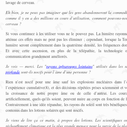
lavage de cerveau.
Eh bien, je ne peux pas imaginer que les gens abandonneront la commodit
comme il y en a des millions en cours d’utilisation, comment pouvons-nous
cerveau ?
Si vous continuez à les utiliser vous ne le pouvez pas. La lumière rayonné
atténue ces effets mais ne peut pas les éliminer ; cependant, lorsque la Te
lumière seront complètement dans la quatrième densité, les fréquences d
Et avec cette ascension, en plus de la télépathie, la technologie 
communication grandement améliorés.
Je vois — merci. Les "
rayons infrarouges lointains
" utilisés dans les 
profonde
sont-ils nocifs pour l’âme d’une personne ?
Rien n’est nocif pour une âme sauf les explosions nucléaires dans l’e
l’expérience cumulative(8), et des décisions répétées prises sciemment et v
la croissance de notre propre âme ou de celle d’autrui. Les couran
artificiellement, quels qu'ils soient, peuvent nuire au corps en fonction de l
Contrairement à une idée répandue, les rayons du soleil sont très bénéfique
contenus dans les lotions solaires qui sont nocifs.
Je viens de lire ça ce matin, à propos des lotions. Les scientifiques o
réchauffement climatique est la plus grande menace pour la survie de la pla