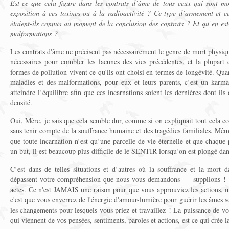
Est-ce que cela figure dans les contrats d’âme de tous ceux qui sont mo
exposition à ces toxines ou à la radioactivité ? Ce type d’armement et ce
étaient-ils connus au moment de la conclusion des contrats ? Et qu’en est-
malformations ?
Les contrats d'âme ne précisent pas nécessairement le genre de mort physiq
nécessaires pour combler les lacunes des vies précédentes, et la plupart
formes de pollution vivent ce qu'ils ont choisi en termes de longévité. Qua
maladies et des malformations, pour eux et leurs parents, c’est un karma
atteindre l’équilibre afin que ces incarnations soient les dernières dont ils
densité.
Oui, Mère, je sais que cela semble dur, comme si on expliquait tout cela 
sans tenir compte de la souffrance humaine et des tragédies familiales. Mê
que toute incarnation n’est qu’une parcelle de vie éternelle et que chaque 
un but, il est beaucoup plus difficile de le SENTIR lorsqu’on est plongé da
C’est dans de telles situations et d’autres où la souffrance et la mort 
dépassent votre compréhension que nous vous demandons — supplions ! —
actes. Ce n'est JAMAIS une raison pour que vous approuviez les actions, m
c'est que vous enverrez de l'énergie d'amour-lumière pour guérir les âmes
les changements pour lesquels vous priez et travaillez ! La puissance de 
qui viennent de vos pensées, sentiments, paroles et actions, est ce qui crée l