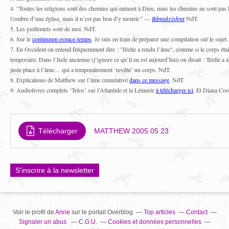
4. "Toutes les religions sont des chemins qui mènent à Dieu, mais les chemins ne sont pas Di
l’ombre d’une église, mais il n’est pas bon d’y mourir." —
Râmakrishna
NdT.
5. Les guillemets sont de moi. NdT.
6. Sur le
continuum espace-temps
. Je suis en train de préparer une compilation sur le sujet
7. En Occident on entend fréquemment dire : "Il/elle a rendu l’âme", comme si le corps éta
temporaire. Dans l’Inde ancienne (j’ignore ce qu’il en est aujourd’hui) on disait : 'Il/elle 
juste place à l’âme… qui a temporairement ‘revêtu’ un corps. NdT.
8. Explications de Matthew sur l’âme cumulative
dans ce message
. NdT.
9. Audiolivres complets ‘Telos’ sur l’Atlantide et la Lémurie
à télécharger ici
. Et Diana Coo
Télécharger
MATTHEW 2005 05 23
S'inscrire à la newsletter
Voir le profil de
Anne
sur le portail Overblog
Top articles
Contact
Signaler un abus
C.G.U.
Cookies et données personnelles