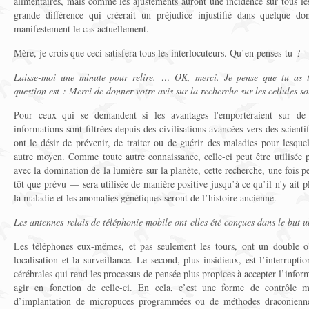
alimentaires, mais comme les ajustements auront une incidence sur tous les 
grande différence qui créerait un préjudice injustifié dans quelque d
manifestement le cas actuellement.
Mère, je crois que ceci satisfera tous les interlocuteurs. Qu’en penses-tu ?
Laisse-moi une minute pour relire. … OK, merci. Je pense que tu as t
question est : Merci de donner votre avis sur la recherche sur les cellules s
Pour ceux qui se demandent si les avantages l'emporteraient sur de 
informations sont filtrées depuis des civilisations avancées vers des scienti
ont le désir de prévenir, de traiter ou de guérir des maladies pour lesquel
autre moyen. Comme toute autre connaissance, celle-ci peut être utilisée 
avec la domination de la lumière sur la planète, cette recherche, une fois p
tôt que prévu — sera utilisée de manière positive jusqu’à ce qu’il n’y ait 
la maladie et les anomalies génétiques seront de l’histoire ancienne.
Les antennes-relais de téléphonie mobile ont-elles été conçues dans le but 
Les téléphones eux-mêmes, et pas seulement les tours, ont un double ob
localisation et la surveillance. Le second, plus insidieux, est l’interrupt
cérébrales qui rend les processus de pensée plus propices à accepter l’infor
agir en fonction de celle-ci. En cela, c’est une forme de contrôle m
d’implantation de micropuces programmées ou de méthodes draconiennes