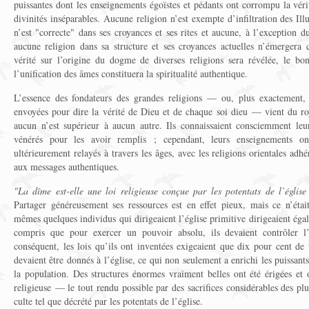
puissantes dont les enseignements égoïstes et pédants ont corrompu la véri
divinités inséparables. Aucune religion n’est exempte d’infiltration des Ill
n’est "correcte" dans ses croyances et ses rites et aucune, à l’exception d
aucune religion dans sa structure et ses croyances actuelles n’émergera
vérité sur l’origine du dogme de diverses religions sera révélée, le bon
l’unification des âmes constituera la spiritualité authentique.
L’essence des fondateurs des grandes religions — ou, plus exactement,
envoyées pour dire la vérité de Dieu et de chaque soi dieu — vient du ro
aucun n’est supérieur à aucun autre. Ils connaissaient consciemment leu
vénérés pour les avoir remplis ; cependant, leurs enseignements on
ultérieurement relayés à travers les âges, avec les religions orientales adh
aux messages authentiques.
"La dîme est-elle une loi religieuse conçue par les potentats de l’église
Partager généreusement ses ressources est en effet pieux, mais ce n’étai
mêmes quelques individus qui dirigeaient l’église primitive dirigeaient égal
compris que pour exercer un pouvoir absolu, ils devaient contrôler l’
conséquent, les lois qu’ils ont inventées exigeaient que dix pour cent de 
devaient être donnés à l’église, ce qui non seulement a enrichi les puissant
la population. Des structures énormes vraiment belles ont été érigées et 
religieuse — le tout rendu possible par des sacrifices considérables des pl
culte tel que décrété par les potentats de l’église.