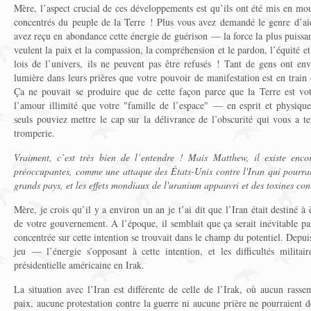
Mère, l’aspect crucial de ces développements est qu’ils ont été mis en mou
concentrés du peuple de la Terre ! Plus vous avez demandé le genre d’ai
avez reçu en abondance cette énergie de guérison — la force la plus puissan
veulent la paix et la compassion, la compréhension et le pardon, l’équité et 
lois de l’univers, ils ne peuvent pas être refusés ! Tant de gens ont e
lumière dans leurs prières que votre pouvoir de manifestation est en trai
Ça ne pouvait se produire que de cette façon parce que la Terre est vo
l’amour illimité que votre "famille de l’espace" — en esprit et physiq
seuls pouviez mettre le cap sur la délivrance de l’obscurité qui vous a te
tromperie.
Vraiment, c’est très bien de l’entendre ! Mais Matthew, il existe encore
préoccupantes, comme une attaque des États-Unis contre l'Iran qui pourrai
grands pays, et les effets mondiaux de l'uranium appauvri et des toxines con
Mère, je crois qu’il y a environ un an je t’ai dit que l’Iran était destiné à
de votre gouvernement. À l’époque, il semblait que ça serait inévitable pa
concentrée sur cette intention se trouvait dans le champ du potentiel. Depuis
jeu — l’énergie s’opposant à cette intention, et les difficultés militai
présidentielle américaine en Irak.
La situation avec l’Iran est différente de celle de l’Irak, où aucun ras
paix, aucune protestation contre la guerre ni aucune prière ne pourraient 