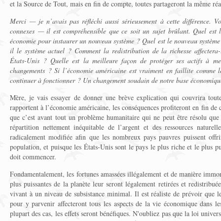
et la Source de Tout, mais en fin de compte, toutes partageront la même réal
Merci — je n’avais pas réfléchi aussi sérieusement à cette différence. V
connexes — il est compréhensible que ce soit un sujet brûlant. Quel est
économie pour instaurer un nouveau système ? Quel est le nouveau système 
il le système actuel ? Comment la redistribution de la richesse affectera
États-Unis ? Quelle est la meilleure façon de protéger ses actifs à me
changements ? Si l’économie américaine est vraiment en faillite comme l
continuer à fonctionner ? Un changement soudain de notre base économique 
Mère, je vais essayer de donner une brève explication qui couvrira toute
rapportent à l’économie américaine, les conséquences profiteront en fin de
que c’est avant tout un problème humanitaire qui ne peut être résolu qu
répartition nettement inéquitable de l’argent et des ressources naturell
radicalement modifiée afin que les nombreux pays pauvres puissent offri
population, et puisque les États-Unis sont le pays le plus riche et le plus p
doit commencer.
Fondamentalement, les fortunes amassées illégalement et de manière immora
plus puissantes de la planète leur seront légalement retirées et redistribué
vivant à un niveau de subsistance minimal. Il est réaliste de prévoir que 
pour y parvenir affecteront tous les aspects de la vie économique dans le
plupart des cas, les effets seront bénéfiques. N'oubliez pas que la loi univer