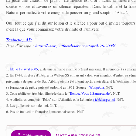
Et juste une citation de plus : "Le silence est d’or". Dans la mesure du
source sonore et savourez un silence réparateur. Dans le calme et la tra
Nature, permettez à votre énergie de pousser un grand soupir : "Ah...".
Oui, tout ce que j’ai dit sur le son et le silence a pour but d’inviter toujo
c’est là que vous connaissez votre divinité et l’univers !
Traduction AD
Page d’origine :
https://www.matthewbooks.com/april-26-2005/
1.
Élu le 19 avril 2005
, juste une semaine avant le présent message. Il a renoncé à sa charg
2. En 1944, il refuse d'intégrer la Waffen-SS en faisant valoir son intention d'entrer au sé
prisonniers de guerre de Bad Aibling où il a été interné après avoir déserté la Wehrmacht lo
sa formation de prêtre puis est ordonné en 1951. Source :
Wikipédia
. NdT.
3. Cette réalité est très bien illustrée dans le "
Rendez-Vous à Samarcande
". NdT.
4. Audiolivres complets ‘Telos’ sur l’Atlantide et la Lémurie
à télécharger ici
. NdT.
5. Les guillemets sont de moi. NdT.
6. Pas de traduction française à ma connaissance. NdT.
Télécharger
MATTHEW 2005 04 26