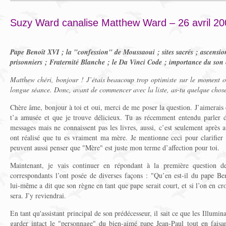
Suzy Ward canalise Matthew Ward – 26 avril 20
Pape Benoît XVI ; la "confession" de Moussaoui ; sites sacrés ; ascensi
prisonniers ; Fraternité Blanche ; le Da Vinci Code ; importance du son 
Matthew chéri, bonjour ! J’étais beaucoup trop optimiste sur le moment où
longue séance. Donc, avant de commencer avec la liste, as-tu quelque chose
Chère âme, bonjour à toi et oui, merci de me poser la question. J’aimerai
t’a amusée et que je trouve délicieux. Tu as récemment entendu parler d
messages mais ne connaissent pas les livres, aussi, c’est seulement après a
ont réalisé que tu es vraiment ma mère. Je mentionne ceci pour clarifier 
peuvent aussi penser que "Mère" est juste mon terme d’affection pour toi.
Maintenant, je vais continuer en répondant à la première question de 
correspondants l’ont posée de diverses façons : "Qu’en est-il du pape B
lui-même a dit que son règne en tant que pape serait court, et si l’on en croit 
sera. J’y reviendrai.
En tant qu'assistant principal de son prédécesseur, il sait ce que les Illumin
garder intact le "personnage" du bien-aimé pape Jean-Paul tout en faisant