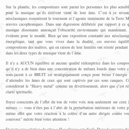
Sur la planète, les compositeurs sont parmi les personnes les plus sensible
pour la musique qu’ils écrivent vient de leur âme. C’est à ce nivea
néoclassiques ressentirent le tourment et l’agonie imminente de la Terre Mè
œuvres cacophoniques. Dans une digression délibérée par rapport à ce qu
musique dissonante annonçait l'obscurité environnante qui maintenant, 
évidente pour le monde. Bien qu’une exposition constante aux néoclassiqu
énergétique, tant que vous vivez dans la dualité, ces œuvres équili
compositions des maîtres, qui en raison de leur lumière ont résisté pendant
dans les deux types de musique vient de l’âme.
Il n’y a AUCUN équilibre ni aucune qualité rédemptrice dans les compos
qu’il n’y a de bien dans une concentration de métaux lourds dans votre 
sous-jacent à ce BRUIT est stratégiquement conçu pour briser l’énergie
d’atteindre les âmes de ceux qui sont captivés par ces sons rauques. Ce
considèrent le "Heavy metal" comme un divertissement, alors que c’est rée
clarté spirituelle.
Soyez conscients de l’effet du ton de votre voix non seulement sur ceux 
mêmes — vous n’êtes pas à l’abri de la perturbation intérieure de votre pro
même effet que votre réaction à la colère d’un autre dirigée contre v
courroux" mérite bien votre attention !