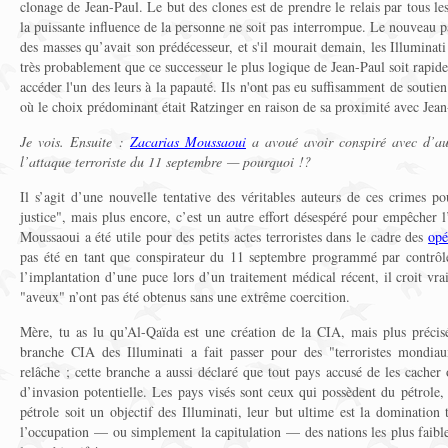
clonage de Jean-Paul. Le but des clones est de prendre le relais par tous l
la puissante influence de la personne ne soit pas interrompue. Le nouveau p
des masses qu’avait son prédécesseur, et s'il mourait demain, les Illuminati
très probablement que ce successeur le plus logique de Jean-Paul soit rapidem
accéder l'un des leurs à la papauté. Ils n'ont pas eu suffisamment de soutien
où le choix prédominant était Ratzinger en raison de sa proximité avec Jean
Je vois. Ensuite :
Zacarias Moussaoui
a avoué avoir conspiré avec d’au
l’attaque terroriste du 11 septembre — pourquoi !?
Il s’agit d’une nouvelle tentative des véritables auteurs de ces crimes p
justice", mais plus encore, c’est un autre effort désespéré pour empêcher 
Moussaoui a été utile pour des petits actes terroristes dans le cadre des
opé
pas été en tant que conspirateur du 11 septembre programmé par contrôle
l’implantation d’une puce lors d’un traitement médical récent, il croit vra
"aveux" n’ont pas été obtenus sans une extrême coercition.
Mère, tu as lu qu’Al-Qaïda est une création de la CIA, mais plus précis
branche CIA des Illuminati a fait passer pour des "terroristes mondiau
relâche ; cette branche a aussi déclaré que tout pays accusé de les cacher 
d’invasion potentielle. Les pays visés sont ceux qui possèdent du pétrole, 
pétrole soit un objectif des Illuminati, leur but ultime est la domination
l’occupation — ou simplement la capitulation — des nations les plus faible