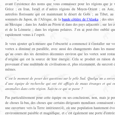
avant l’existence des noms que vous connaissez pour les régions que je 
Grèce ; en Iran, Israël et d’autres régions du Moyen-Orient ; en Asie, 
autrefois florissante qui est maintenant le désert de Gobi ; au Tibet, au
sommets du Japon, de l’Afrique, de la
bande côtière de l’Alaska
; des sites
au Mexique ; dans les Andes au Pérou et dans des pays adjacents ; sur les c
et de la Lémurie ; dans les régions polaires. J’en ai peut-être oublié q
rapidement venus à l’esprit.
Je veux ajouter qu'à mesure que l'obscurité a commencé à s'installer sur vot
vortex a diminué en parallèle, avec aussi des changements dans les masses 
qu’au cours des six dernières décennies environ que les vortex sont resta
d’origine qui est la source de leur énergie. Cela se produit en raison 
provenant d’une multitude de civilisations et, plus récemment, du surcroit
mêmes.
C’est le moment de poser des questions sur le pôle Sud. Quelqu’un a envoy
d’une équipe de recherche qui ont été affligés de maux étranges et qui o
anomalies dans cette région. Sais-tu ce qui se passe ?
Pas particulièrement pour cette équipe ou ses conclusions, non, mais je pe
de choses là-bas, des choses que certains dirigeants mondiaux connaissent e
une ouverture vers la Terre intérieure(4), où une population hautement évol
environnement paisible et magnifique, et c’est également une porte d'entrée