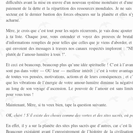
difficultés avant la mise en œuvre d'un nouveau système monétaire et d'une b
paiement de la dette et la répartition des ressources mondiales. Je ne sa
secteur est le dernier bastion des forces obscures sur la planète et elles 
acharné.
Mère, je crois que c’est tout pour les sujets récurrents, je vais donc ajoute
à ta liste. Chaque jour, vous entendez et voyez des preuves de brutalit
d'informations remplies de peur telles que celles que je viens d'aborder, et
qui envoient des messages à travers nos canaux respectés implorent : 
plutôt de l’amour-lumière à tous !".
Et ceci est beaucoup, beaucoup plus qu’une idée spirituelle ! C’est à l’ava
sont pas dans votre — OU leur — meilleur intérêt ; c’est à votre avantage
de toutes vos pensées, motivations, actions et de leurs conséquences ; et c
que les vibrations de l’énergie de votre amour-lumière diminue la négativit
au long de son voyage d’ascension. Le pouvoir de l’amour est sans limit
pour vous tous !
Maintenant, Mère, si tu veux bien, tape la question suivante.
OK, chéri ! S’il existe des choses comme des vortex et des sites sacrés, où po
En effet, il y a sur la planète des sites plus sacrés que d’autres, car c’est là
Beaucoup existaient avant l’enregistrement de l’histoire de la civilisati