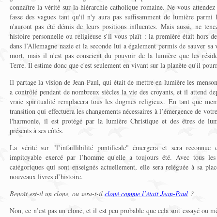
connaître la vérité sur la hiérarchie catholique romaine. Ne vous attende
fasse des vagues tant qu'il n'y aura pas suffisamment de lumière parmi 
n'auront pas été démis de leurs positions influentes. Mais aussi, ne ten
histoire personnelle ou religieuse s’il vous plaît : la première était hors de
dans l’Allemagne nazie et la seconde lui a également permis de sauver sa vi
mort, mais il n'est pas conscient du pouvoir de la lumière que les résid
Terre. Il estime donc que c'est seulement en vivant sur la planète qu'il pou
Il partage la vision de Jean-Paul, qui était de mettre en lumière les menso
a contrôlé pendant de nombreux siècles la vie des croyants, et il attend 
vraie spiritualité remplacera tous les dogmes religieux. En tant que mem
transition qui effectuera les changements nécessaires à l’émergence de votr
l'harmonie, il est protégé par la lumière Christique et des êtres de lu
présents à ses côtés.
La vérité sur "l’infaillibilité pontificale" émergera et sera reconnu
impitoyable exercé par l’homme qu'elle a toujours été. Avec tous les 
catégoriques qui sont enseignés actuellement, elle sera reléguée à sa pla
nouveaux livres d’histoire.
Benoît est-il un clone, ou sera-t-il
cloné comme l’était Jean-Paul
?
Non, ce n’est pas un clone, et il est peu probable que cela soit essayé ou 