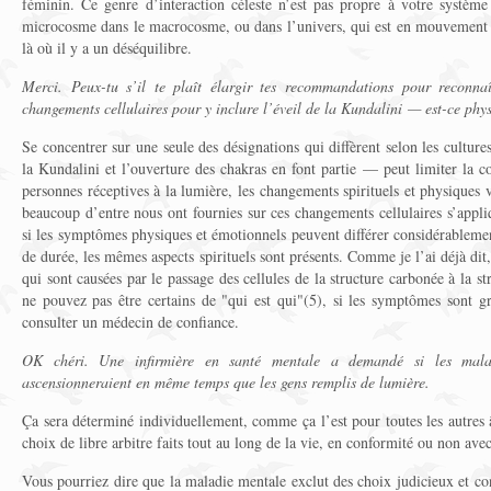
féminin. Ce genre d’interaction céleste n’est pas propre à votre système 
microcosme dans le macrocosme, ou dans l’univers, qui est en mouvement c
là où il y a un déséquilibre.
Merci. Peux-tu s’il te plaît élargir tes recommandations pour reconnaî
changements cellulaires pour y inclure l’éveil de la Kundalini — est-ce phys
Se concentrer sur une seule des désignations qui diffèrent selon les cultur
la Kundalini et l’ouverture des chakras en font partie — peut limiter la 
personnes réceptives à la lumière, les changements spirituels et physiques 
beaucoup d’entre nous ont fournies sur ces changements cellulaires s’appl
si les symptômes physiques et émotionnels peuvent différer considérablemen
de durée, les mêmes aspects spirituels sont présents. Comme je l’ai déjà dit,
qui sont causées par le passage des cellules de la structure carbonée à la str
ne pouvez pas être certains de "qui est qui"(5), si les symptômes sont gr
consulter un médecin de confiance.
OK chéri. Une infirmière en santé mentale a demandé si les malad
ascensionneraient en même temps que les gens remplis de lumière.
Ça sera déterminé individuellement, comme ça l’est pour toutes les autres
choix de libre arbitre faits tout au long de la vie, en conformité ou non avec
Vous pourriez dire que la maladie mentale exclut des choix judicieux et con