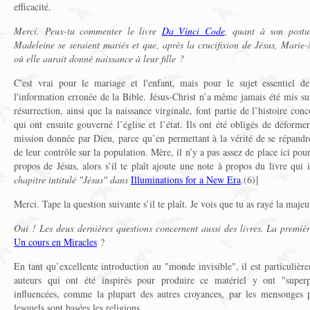
efficacité.
Merci. Peux-tu commenter le livre
Da Vinci Code
, quant à son postu
Madeleine se seraient mariés et que, après la crucifixion de Jésus, Marie
où elle aurait donné naissance à leur fille ?
C'est vrai pour le mariage et l'enfant, mais pour le sujet essentiel de
l'information erronée de la Bible. Jésus-Christ n’a même jamais été mis su
résurrection, ainsi que la naissance virginale, font partie de l’histoire co
qui ont ensuite gouverné l’église et l’état. Ils ont été obligés de déforme
mission donnée par Dieu, parce qu’en permettant à la vérité de se répandre
de leur contrôle sur la population. Mère, il n’y a pas assez de place ici pour
propos de Jésus, alors s’il te plaît ajoute une note à propos du livre qui i
chapitre intitulé "Jésus" dans
Illuminations for a New Era
.(6)]
Merci. Tape la question suivante s’il te plaît. Je vois que tu as rayé la majeur
Oui ! Les deux dernières questions concernent aussi des livres. La premièr
Un cours en Miracles
?
En tant qu’excellente introduction au "monde invisible", il est particuliè
auteurs qui ont été inspirés pour produire ce matériel y ont "superpo
influencées, comme la plupart des autres croyances, par les mensonges pr
lesquels sont basées les religions.