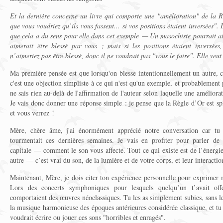
Et la dernière concerne un livre qui comporte une "amélioration" de la R
que vous voudriez qu’ils vous fassent... si vos positions étaient inversées". 
que cela a du sens pour elle dans cet exemple — Un masochiste pourrait ai
aimerait être blessé par vous ; mais si les positions étaient inversées
n’aimeriez pas être blessé, donc il ne voudrait pas "vous le faire". Elle veut
Ma première pensée est que lorsqu'on blesse intentionnellement un autre, c
c'est une objection simpliste à ce qui n'est qu'un exemple, et probablement p
ne sais rien au-delà de l'affirmation de l'auteur selon laquelle une améliorat
Je vais donc donner une réponse simple : je pense que la Règle d’Or est spl
et vous verrez !
Mère, chère âme, j'ai énormément apprécié notre conversation car tu e
tourmentait ces dernières semaines. Je vais en profiter pour parler d
capitale — comment le son vous affecte. Tout ce qui existe est de l’énergi
autre — c’est vrai du son, de la lumière et de votre corps, et leur interaction
Maintenant, Mère, je dois citer ton expérience personnelle pour exprimer 
Lors des concerts symphoniques pour lesquels quelqu’un t’avait off
comportaient des œuvres néoclassiques. Tu les as simplement subies, sans l
la musique harmonieuse des époques antérieures considérée classique, et t
voudrait écrire ou jouer ces sons "horribles et enragés".