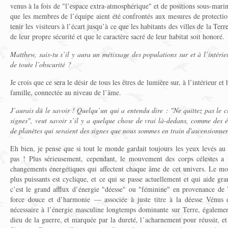
venus à la fois de "l’espace extra-atmosphérique" et de positions sous-marine
que les membres de l’équipe aient été confrontés aux mesures de protection
tenir les visiteurs à l’écart jusqu’à ce que les habitants des villes de la Terr
de leur propre sécurité et que le caractère sacré de leur habitat soit honoré.
Matthew, sais-tu s’il y aura un métissage des populations sur et à l’intérie
de toute l’obscurité ?
Je crois que ce sera le désir de tous les êtres de lumière sur, à l’intérieur e
famille, connectée au niveau de l’âme.
J’aurais dû le savoir ! Quelqu’un qui a entendu dire : "Ne quittez pas le ci
signes", veut savoir s’il y a quelque chose de vrai là-dedans, comme des 
de planètes qui seraient des signes que nous sommes en train d'ascensionne
Eh bien, je pense que si tout le monde gardait toujours les yeux levés au 
pas ! Plus sérieusement, cependant, le mouvement des corps célestes a
changements énergétiques qui affectent chaque âme de cet univers. Le mo
plus puissants est cyclique, et ce qui se passe actuellement et qui aide gr
c’est le grand afflux d’énergie "déesse" ou "féminine" en provenance de
force douce et d’harmonie — associée à juste titre à la déesse Vénus 
nécessaire à l’énergie masculine longtemps dominante sur Terre, également
dieu de la guerre, et marquée par la dureté, l’acharnement pour réussir, e